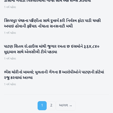
ડીસાના ગવાડી વિસ્તારમાંથી ગાંજા સાથે એક શખ્સ ઝડપાયો
બનાસકાંઠા
1 વર્ષ પહેલા
સિધ્ધપુર પંથકના પરિણીતા સાથે દુષ્કર્મ કરી નિર્વસ્ત્ર ફોટા પાડી ધમકી
પાટણ
અપાઇ હોવાની ફરિયાદ નોંધાતા સનસનાટી મચી
1 વર્ષ પહેલા
પાટણ શિતલ રો.હાઉસ માંથી જુગાર રમતા છ ઇસમોને રૂ.૬૪,૮૪૦
પાટણ
મુદ્દામાલ સાથે એલસીબી ટીમે પકડ્યા
1 વર્ષ પહેલા
ભેંસ ચોરીનો મામલો; મુલતાની ગેંગના 8 આરોપીઓને પાટણની કોર્ટમાં
પાટણ
રજૂ કરવામાં આવ્યા
1 વર્ષ પહેલા
1
2
આગળ →