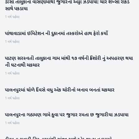
ડીસા તાલુકાના વાસણામાંથી જુગારનો અડ્ડો ઝડપાયો: ચાર શખ્સો રોકડ
બનાસકાંઠા
સાથે પકડાયા
1 વર્ષ પહેલા
પાંથાવાડામાં ઇમિટેશન ની દુકાનમાં તસ્કરોએ હાથ ફેરો કર્યો
બનાસકાંઠા
1 વર્ષ પહેલા
પાટણ સરસ્વતી તાલુકાના ગામ માંથી ૧૭ વર્ષની કિશોરી નું અપહરણ થયા
પાટણ
ની ઘટનાથી ચકચાર
1 વર્ષ પહેલા
પાલનપુરમાં ધોળે દિવસે વધુ એક ચોરીનો બનાવ બનતાં ચકચાર
બનાસકાંઠા
1 વર્ષ પહેલા
પાલનપુરના ગઠામણ ગામે કુવા પર જુગાર રમતા છ જુગારીયા ઝડપાયા
બનાસકાંઠા
1 વર્ષ પહેલા