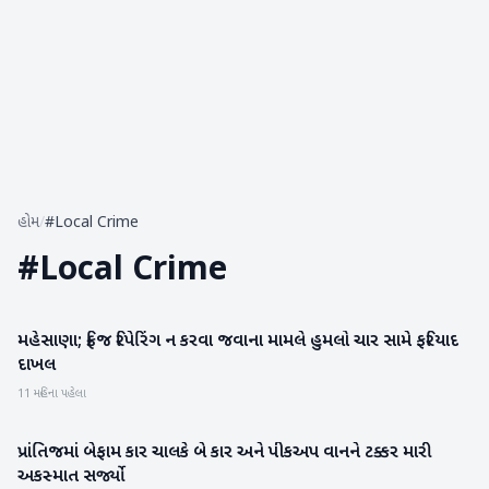
હોમ
/
#Local Crime
#
Local Crime
મહેસાણા; ફ્રિજ રિપેરિંગ ન કરવા જવાના મામલે હુમલો ચાર સામે ફરિયાદ
મહેસાણા
દાખલ
11 મહિના પહેલા
પ્રાંતિજમાં બેફામ કાર ચાલકે બે કાર અને પીકઅપ વાનને ટક્કર મારી
સાબરકાંઠા
અકસ્માત સર્જ્યો