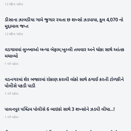
12 મહિના પહેલા
ડીસાના ઝાબડીયા ગામે જુગાર રમતા છ શખ્સો ઝડપાયા, કુલ 4,070 નો
બનાસકાંઠા
મુદ્દામાલ જપ્ત
12 મહિના પહેલા
વડગામમાં લુખ્ખાઓ બન્યા બેફામ,ખુલ્લી તલવાર અને ધોકા સાથે આંતક
બનાસકાંઠા
મચાવ્યો
1 વર્ષ પહેલા
વડનગરમાં શેર બજારમાં રોકાણ કરાવી લોકો સાથે ઠગાઈ કરતી ટોળકીને
મહેસાણા
પોલીસે પકડી પાડી
1 વર્ષ પહેલા
પાલનપુર પશ્ચિમ પોલીસે 6 બાઇકો સાથે 3 શખ્સોને ઝડપી લીધા...!
બનાસકાંઠા
1 વર્ષ પહેલા