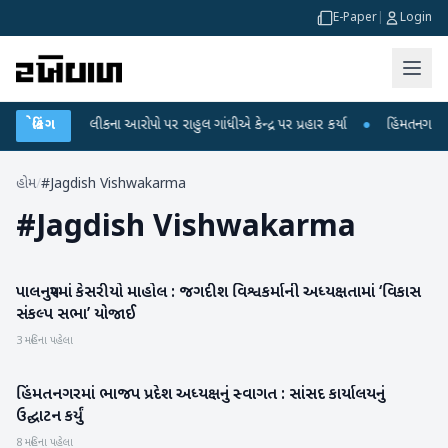
E-Paper
|
Login
ET પરીક્ષા લીકના આરોપો પર રાહુલ ગાંધીએ કેન્દ્ર પર પ્રહાર કર્યા
બ્રેકિંગ
●
હિંમતનગરમાં ર
હોમ
/
#Jagdish Vishwakarma
#
Jagdish Vishwakarma
પાલનપુરમાં કેસરીયો માહોલ : જગદીશ વિશ્વકર્માની અધ્યક્ષતામાં ‘વિકાસ
બનાસકાંઠા
સંકલ્પ સભા’ યોજાઈ
3 મહિના પહેલા
હિંમતનગરમાં ભાજપ પ્રદેશ અધ્યક્ષનું સ્વાગત : સાંસદ કાર્યાલયનું
સાબરકાંઠા
ઉદ્ઘાટન કર્યું
8 મહિના પહેલા