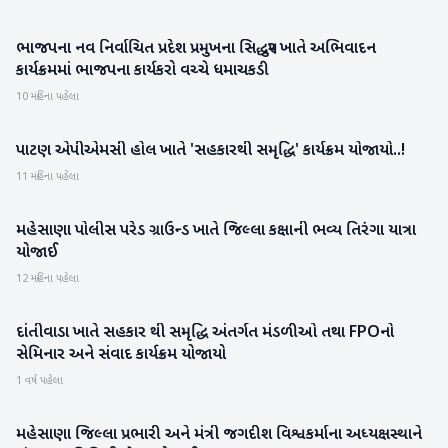
ભાજપના નવ નિર્વાચિત પ્રદેશ પ્રમુખના સિદ્ધપુર ખાતે અભિવાદન
પાટણ
કાર્યક્રમમાં ભાજપના કાર્યકરો વચ્ચે ધમાચકડી
10 મહિના પહેલા
પાટણ એપીએમસી હોલ ખાતે 'સહકારથી સમૃદ્ધિ' કાર્યક્રમ યોજાયો..!
પાટણ
11 મહિના પહેલા
મહેસાણા પોલીસ પરેડ ગ્રાઉન્ડ ખાતે જિલ્લા કક્ષાની ભવ્ય તિરંગા યાત્રા
મહેસાણા
યોજાઈ
12 મહિના પહેલા
દાંતીવાડા ખાતે સહકાર થી સમૃદ્ધિ અંતર્ગત મંડળીઓ તથા FPOનો
બનાસકાંઠા
સેમિનાર અને સંવાદ કાર્યક્રમ યોજાયો
1 વર્ષ પહેલા
મહેસાણા જિલ્લા પ્રભારી અને મંત્રી જગદીશ વિશ્વકર્માના અધ્યક્ષસ્થાને
મહેસાણા