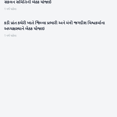
સંકલન સમિતિની બેઠક યોજાઈ
1 વર્ષ પહેલા
કડી પ્રાંત કચેરી ખાતે જિલ્લા પ્રભારી અને મંત્રી જગદીશ વિશ્વકર્માના
મહેસાણા
અધ્યક્ષસ્થાને બેઠક યોજાઇ
1 વર્ષ પહેલા