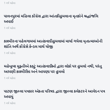
1 વર્ષ પહેલા
પાલનપુરમાં મહિલા કોંગ્રેસ દ્વારા આંતકી હુમલાના મૃતકોને શ્રદ્ધાંજલિ
બનાસકાંઠા
અપાઈ
1 વર્ષ પહેલા
કાશ્મીરના પહેલગામમાં આતંકવાદી હુમલામાં માર્યા ગયેલા મૃતાત્માઓની
પાટણ
શાંતિ અર્થે કોંગ્રેસે કેન્ડલ માર્ચ યોજી
1 વર્ષ પહેલા
મહેબૂબા મુફ્તીએ કહ્યું; આતંકવાદીઓ દ્વારા લોકો પર હુમલો નથી, પરંતુ
રાષ્ટ્રીય
આપણી કાશ્મીરીતા અને આપણા પર હુમલો
1 વર્ષ પહેલા
પાટણ જીલ્લા પત્રકાર એકતા પરિષદ દ્વારા જીલ્લા કલેકટરને આવેદન પત્ર
પાટણ
અપાયું
1 વર્ષ પહેલા