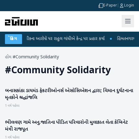
E-Paper
|
Login
 પરીક્ષા લીકના આરોપો પર રાહુલ ગાંધીએ કેન્દ્ર પર પ્રહાર કર્યા
બ્રેકિંગ
●
હિંમતનગરમાં રહસ્
હોમ
/
#Community Solidarity
#
Community Solidarity
બનાસકાંઠા ડાયમંડ ફેકટરી ઓનર્સ એસોસિએશન દ્વારા; વિમાન દુર્ઘટનાના
બનાસકાંઠા
મૃતકોને શ્રદ્ધાંજલિ
1 વર્ષ પહેલા
ભીલવણ ગામે અનુ.જાતિના પીડિત પરિવારોની મુલાકાત લેતા કેબિનેટ
પાટણ
મંત્રી રાજપૂત
1 વર્ષ પહેલા