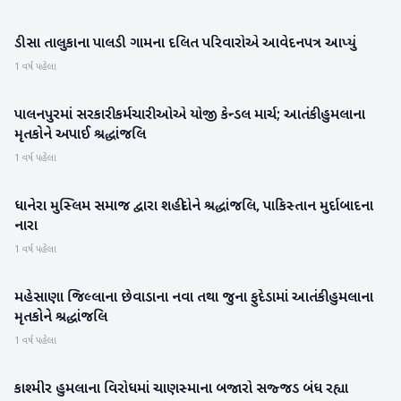
ડીસા તાલુકાના પાલડી ગામના દલિત પરિવારોએ આવેદનપત્ર આપ્યું
બનાસકાંઠા
1 વર્ષ પહેલા
પાલનપુરમાં સરકારી કર્મચારી ઓએ યોજી કેન્ડલ માર્ચ; આતંકી હુમલાના
બનાસકાંઠા
મૃતકોને અપાઈ શ્રદ્ધાંજલિ
1 વર્ષ પહેલા
ધાનેરા મુસ્લિમ સમાજ દ્વારા શહીદોને શ્રદ્ધાંજલિ, પાકિસ્તાન મુર્દાબાદના
બનાસકાંઠા
નારા
1 વર્ષ પહેલા
મહેસાણા જિલ્લાના છેવાડાના નવા તથા જુના ફુદેડામાં આતંકી હુમલાના
મહેસાણા
મૃતકોને શ્રદ્ધાંજલિ
1 વર્ષ પહેલા
કાશ્મીર હુમલાના વિરોધમાં ચાણસ્માના બજારો સજ્જડ બંધ રહ્યા
પાટણ