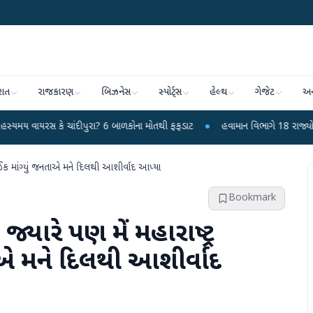
રાત
રાજકારણ
બિઝનેસ
સ્પોર્ટ્સ
હેલ્થ
ગેજેટ
અન
ે ચાંદીપુરા? 6 બાળકોના મોતથી ફફડાટ
●
હવામાન વિભાગે 18 રાજ્યો માટે ભારે વરસ
ી કંઈક માંગ્યું જનતાએ મને દિલથી આશીર્વાદ આપ્યા
Bookmark
જ્યારે પણ મેં મહારાષ્ટ્ર
તાએ મને દિલથી આશીર્વાદ