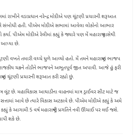
યાનમાં રાખીને વડાપ્રધાન નરેન્દ્ર મોદીએ પણ ચૂંટણી પ્રચારની શરૂઆત
ી રેલીને સંબોધી હતી. પીએમ મોદીએ સભામાં આવેલા લોકોનો આભાર
ા. પીએમ મોદીએ રેલીમાં કહ્યું કે જ્યારે પણ મેં મહારાષ્ટ્ર પાસેથી
દ આપ્યા છે.
ી વખતે તમારી વચ્ચે ધુળે આવ્યો હતો. મેં તમને મહારાષ્ટ્રમાં ભાજપ
ંબા રાજકીય ચક્રને તોડીને ભાજપને અભૂતપૂર્વ જીત અપાવી. આજે હું ફરી
રમાં ચૂંટણી પ્રચારની શરૂઆત કરી રહ્યો છું.
ર લૂંટ છે. મહાવિકાસ આઘાડીના વાહનમાં માત્ર ડ્રાઈવર સીટ માટે જ
ેઓ સત્તામાં આવે છે ત્યારે વિકાસ અટકાવે છે. પીએમ મોદીએ કહ્યું કે અમે
ં કે આગામી 5 વર્ષ મહારાષ્ટ્રની પ્રગતિને નવી ઊંચાઈ પર લઈ જશે.
 આપી શકે છે.