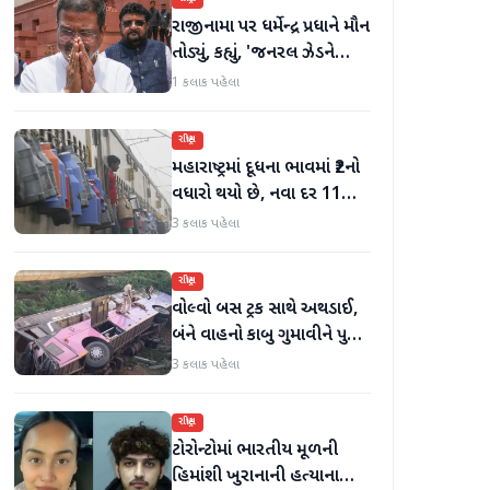
રાજીનામા પર ધર્મેન્દ્ર પ્રધાને મૌન
તોડ્યું, કહ્યું, 'જનરલ ઝેડને
ગેરમાર્ગે દોરવાનો પ્રયાસ
1 કલાક પહેલા
કરવામાં આવ્યો, મારા માટે પદ
મહત્વનું નથી'
રાષ્ટ્રીય
મહારાષ્ટ્રમાં દૂધના ભાવમાં ₹2નો
વધારો થયો છે, નવા દર 11
ઓગસ્ટથી અમલમાં
3 કલાક પહેલા
રાષ્ટ્રીય
વોલ્વો બસ ટ્રક સાથે અથડાઈ,
બંને વાહનો કાબુ ગુમાવીને પુલ
પરથી પડી ગયા, 40 મુસાફરો
3 કલાક પહેલા
ઘાયલ
રાષ્ટ્રીય
ટોરોન્ટોમાં ભારતીય મૂળની
હિમાંશી ખુરાનાની હત્યાના