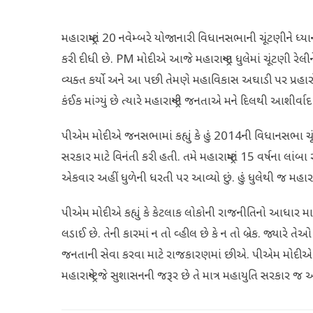
મહારાષ્ટ્રમાં 20 નવેમ્બરે યોજાનારી વિધાનસભાની ચૂંટણીને ધ્
કરી દીધી છે. PM મોદીએ આજે મહારાષ્ટ્રના ધુલેમાં ચૂંટણ
વ્યક્ત કર્યો અને આ પછી તેમણે મહાવિકાસ અઘાડી પર પ્રહારો કર્ય
કંઈક માંગ્યું છે ત્યારે મહારાષ્ટ્રની જનતાએ મને દિલથી આશીર્વા
પીએમ મોદીએ જનસભામાં કહ્યું કે હું 2014ની વિધાનસભા ચૂંટણ
સરકાર માટે વિનંતી કરી હતી. તમે મહારાષ્ટ્રમાં 15 વર્ષના લા
એકવાર અહીં ધુળેની ધરતી પર આવ્યો છું. હું ધુલેથી જ મહારાષ્ટ્
પીએમ મોદીએ કહ્યું કે કેટલાક લોકોની રાજનીતિનો આધાર માત્
લડાઈ છે. તેની કારમાં ન તો વ્હીલ છે કે ન તો બ્રેક. જ્યારે ત
જનતાની સેવા કરવા માટે રાજકારણમાં છીએ. પીએમ મોદીએ કહ્યુ
મહારાષ્ટ્રને જે સુશાસનની જરૂર છે તે માત્ર મહાયુતિ સરકાર જ