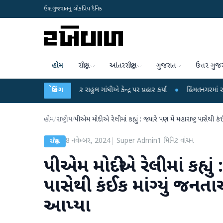
ઉત્તર ગુજરાતનું લોકપ્રિય દૈનિક
હોમ
રાષ્ટ્રીય
આંતરરાષ્ટ્રીય
ગુજરાત
ઉત્તર ગુજ
ના આરોપો પર રાહુલ ગાંધીએ કેન્દ્ર પર પ્રહાર કર્યા
બ્રેકિંગ
●
હિંમતનગરમાં રહસ્યમય વાયરસ ક
હોમ
/
રાષ્ટ્રીય
/
પીએમ મોદીએ રેલીમાં કહ્યું : જ્યારે પણ મેં મહારાષ્ટ્ર પાસેથ
8 નવેમ્બર, 2024
|
Super Admin
1
મિનિટ વાંચન
રાષ્ટ્રીય
પીએમ મોદીએ રેલીમાં કહ્યું : 
પાસેથી કંઈક માંગ્યું જન
આપ્યા