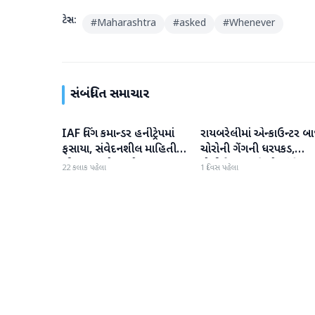
ટેગ્સ:
#
Maharashtra
#
asked
#
Whenever
સંબંધિત સમાચાર
IAF વિંગ કમાન્ડર હનીટ્રેપમાં
રાયબરેલીમાં એન્કાઉન્ટર બા
રાષ્ટ્રીય
રાષ્ટ્રીય
ફસાયા, સંવેદનશીલ માહિતી
ચોરોની ગેંગની ધરપકડ,
લીક કરવાનો આરોપ
પોલીસે 12.4 કિલો ચાંદીના
22 કલાક પહેલા
1 દિવસ પહેલા
દાગીના જપ્ત કર્યા