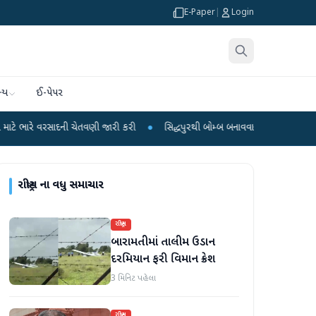
E-Paper
|
Login
્ય
ઈ-પેપર
ાદની ચેતવણી જારી કરી
●
સિદ્ધપુરથી બોમ્બ બનાવવાની સામગ્રી સાથે જૈશના 5 શંકાસ્પ
રાષ્ટ્રીય
ના વધુ સમાચાર
રાષ્ટ્રીય
બારામતીમાં તાલીમ ઉડાન
દરમિયાન ફરી વિમાન ક્રેશ
3 મિનિટ પહેલા
રાષ્ટ્રીય