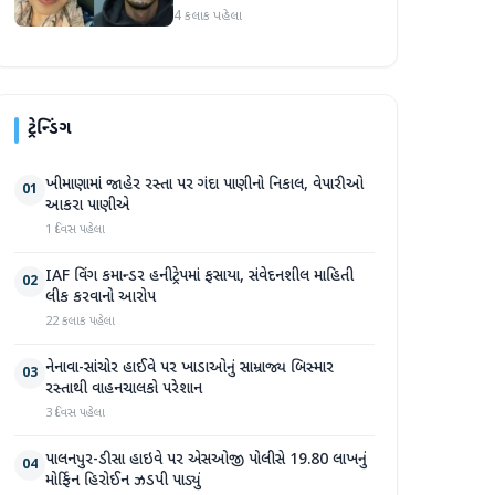
આરોપીને સાત મહિનાથી ફરાર
4 કલાક પહેલા
રહ્યા બાદ ધરપકડ કરવામાં
આવી
ટ્રેન્ડિંગ
ખીમાણામાં જાહેર રસ્તા પર ગંદા પાણીનો નિકાલ, વેપારીઓ
01
આકરા પાણીએ
1 દિવસ પહેલા
IAF વિંગ કમાન્ડર હનીટ્રેપમાં ફસાયા, સંવેદનશીલ માહિતી
02
લીક કરવાનો આરોપ
22 કલાક પહેલા
નેનાવા-સાંચોર હાઈવે પર ખાડાઓનું સામ્રાજ્ય બિસ્માર
03
રસ્તાથી વાહનચાલકો પરેશાન
3 દિવસ પહેલા
પાલનપુર-ડીસા હાઇવે પર એસઓજી પોલીસે 19.80 લાખનું
04
મોર્ફિન હિરોઈન ઝડપી પાડ્યું