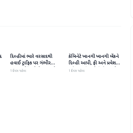
દ
દિલ્હીમાં ભારે વરસાદથી
કેબિનેટે ખાનગી ખાનગી બેંકને
રાષ્ટ્રીય
રાષ્ટ્રીય
હવાઈ ટ્રાફિક પર ગંભીર
દિલ્હી આપી, ફી અને પ્રવેશ
અસર; ઈન્ડિગોએ મુસાફરો
માટે નવા નિયમો વિશે જાણો
1 દિવસ પહેલા
1 દિવસ પહેલા
માટે એડવાઈઝરી જાહેર કરી