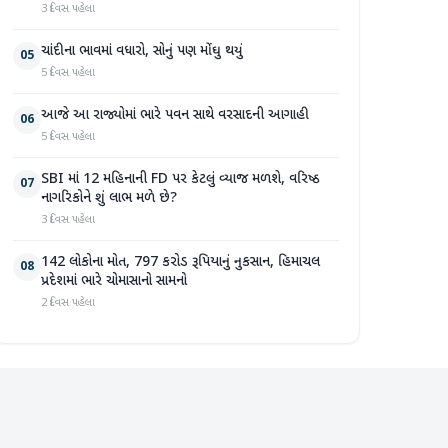
3 દિવસ પહેલા
ચાંદીના ભાવમાં વધારો, સોનું પણ મોંઘુ થયું
05
5 દિવસ પહેલા
આજે આ રાજ્યોમાં ભારે પવન સાથે વરસાદની આગાહી
06
5 દિવસ પહેલા
SBI માં 12 મહિનાની FD પર કેટલું વ્યાજ મળશે, વરિષ્ઠ
07
નાગરિકોને શું લાભ મળે છે?
3 દિવસ પહેલા
142 લોકોના મોત, 797 કરોડ રૂપિયાનું નુકસાન, હિમાચલ
08
પ્રદેશમાં ભારે ચોમાસાનો સામનો
2 દિવસ પહેલા