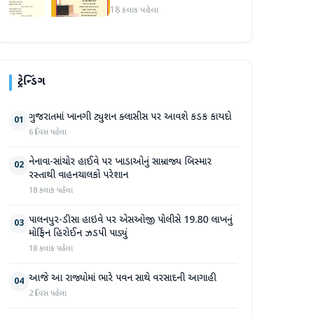
ઉત્કલ જનની" શબ્દો અને
18 કલાક પહેલા
રાષ્ટ્રગીત ખોટી રીતે છાપવામાં
આવ્યા
ટ્રેન્ડિંગ
ગુજરાતમાં ખાનગી ટ્યુશન ક્લાસીસ પર આવશે કડક કાયદો
01
6 દિવસ પહેલા
નેનાવા-સાંચોર હાઈવે પર ખાડાઓનું સામ્રાજ્ય બિસ્માર
02
રસ્તાથી વાહનચાલકો પરેશાન
18 કલાક પહેલા
પાલનપુર-ડીસા હાઇવે પર એસઓજી પોલીસે 19.80 લાખનું
03
મોર્ફિન હિરોઈન ઝડપી પાડ્યું
18 કલાક પહેલા
આજે આ રાજ્યોમાં ભારે પવન સાથે વરસાદની આગાહી
04
2 દિવસ પહેલા