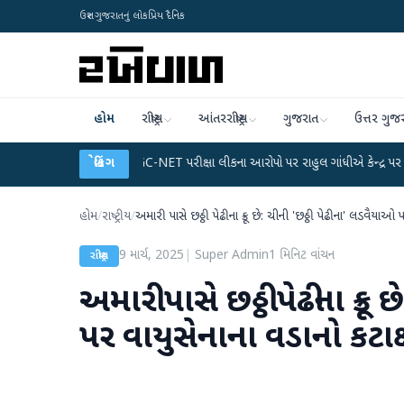
ઉત્તર ગુજરાતનું લોકપ્રિય દૈનિક
હોમ
રાષ્ટ્રીય
આંતરરાષ્ટ્રીય
ગુજરાત
ઉત્તર ગુજ
્લાન
●
UGC-NET પરીક્ષા લીકના આરોપો પર રાહુલ ગાંધીએ કેન્દ્ર પર પ્રહાર કર્યા
બ્રેકિંગ
●
હોમ
/
રાષ્ટ્રીય
/
અમારી પાસે છઠ્ઠી પેઢીના ક્રૂ છે: ચીની 'છઠ્ઠી પેઢીના' લડવૈયાઓ 
9 માર્ચ, 2025
|
Super Admin
1
મિનિટ વાંચન
રાષ્ટ્રીય
અમારી પાસે છઠ્ઠી પેઢીના ક્રૂ
પર વાયુસેનાના વડાનો કટાક