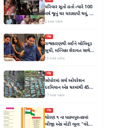
પરિવાર સૂતો હતો ત્યારે 100
વર્ષ જૂનું ઘર ધરાશાયી થયું, છ
લોકોના મોત
2 કલાક પહેલા
રાષ્ટ્રીય
રાજકારણથી લઈને બોલિવૂડ
સુધી, મલ્લિકા શેરાવત સાથે
જોવા મળ્યા તેજ પ્રતાપ યાદવ
15 કલાક પહેલા
રાષ્ટ્રીય
સોપોરમાં સર્ચ ઓપરેશન
દરમિયાન એક ઘરમાંથી 45
ગોળા મળી આવ્યા
17 કલાક પહેલા
રાષ્ટ્રીય
ધોરણ ૧ ના પાઠ્યપુસ્તકમાં
બીજી એક મોટી ભૂલ: "વંદે