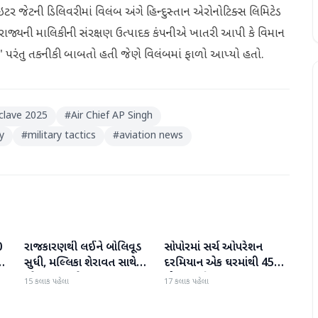
ર જેટની ડિલિવરીમાં વિલંબ અંગે હિન્દુસ્તાન એરોનોટિક્સ લિમિટેડ
 રાજ્યની માલિકીની સંરક્ષણ ઉત્પાદક કંપનીએ ખાતરી આપી કે વિમાન
ં" પરંતુ તકનીકી બાબતો હતી જેણે વિલંબમાં ફાળો આપ્યો હતો.
clave 2025
#
Air Chief AP Singh
y
#
military tactics
#
aviation news
0
રાજકારણથી લઈને બોલિવૂડ
સોપોરમાં સર્ચ ઓપરેશન
રાષ્ટ્રીય
રાષ્ટ્રીય
 છ
સુધી, મલ્લિકા શેરાવત સાથે
દરમિયાન એક ઘરમાંથી 45
જોવા મળ્યા તેજ પ્રતાપ યાદવ
ગોળા મળી આવ્યા
15 કલાક પહેલા
17 કલાક પહેલા