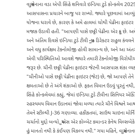
વાયુસેનાના વડા એપી સિંહે શનિવારે ઇન્ડિયા ટુડે કોન્ક્લેવ 
આસપાસના પ્રચારને બાજુ પર રાખ્યો. જ્યારે પૂછવામાં આવ્યું 
યોજના ધરાવે છે, કારણ કે અમે હાલમાં ચોથી પેઢીના ફાઇટર એરક
મજાક ઉડાવી હતી. "આપણી પાસે છઠ્ઠી પેઢીના એર ક્રૂ છે. અમ
અને અંતિમ દિવસે ઇન્ડિયા ટુડે ટીવી ન્યૂઝ ડિરેક્ટર રાહુલ કંવલને 
અને વધુ કાર્યક્ષમ ટેકનોલોજી હોવી સામાન્ય છે, અને આ અંત
એવી પરિસ્થિતિઓ આવશે જ્યારે તમારી ટેકનોલોજી વિરોધીઓ
જરૂર છે. ચીની છઠ્ઠી પેઢીના ફાઇટર જેટની આસપાસ શંકા વ્યક્ત ક
"ચીનીઓ પાસે છઠ્ઠી પેઢીના ફાઇટર (જેટ) છે, જો આપણે તેને છ
ક્ષમતાઓ છે તે અંગે શંકાઓ છે. ફક્ત વિમાન ઉડવું પૂરતું નથ
સિંહે કોન્ક્લેવમાં કહ્યું, જેમાં ઇન્ડિયા ટુડે ટીવીના સિનિ
રહસ્યમય વિમાન ઉડાનમાં જોવા મળ્યા ત્યારે ચીને વિશ્વને આ
તેમને સ્ટીલ્થી J-36 ગણાવ્યા. હકીકતમાં, સાઉથ ચાઇના મોર
ચર્ચાનો મુદ્દો બન્યો. યુએસ એર કોમ્બેટ કમાન્ડર કેનેથ વિલ્સબ
હું માનતો નથી કે કંઈપણ વિકલ્પ નથી." ગયા મહિને, વાયુસેના