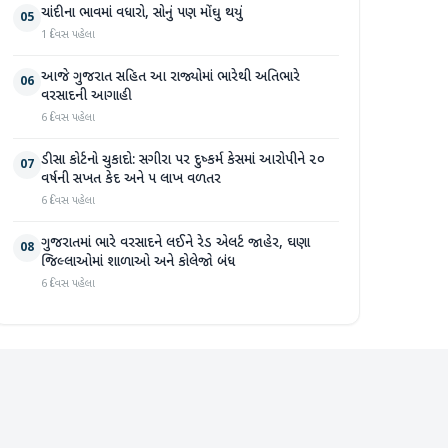
ચાંદીના ભાવમાં વધારો, સોનું પણ મોંઘુ થયું
05
1 દિવસ પહેલા
આજે ગુજરાત સહિત આ રાજ્યોમાં ભારેથી અતિભારે
06
વરસાદની આગાહી
6 દિવસ પહેલા
ડીસા કોર્ટનો ચુકાદો: સગીરા પર દુષ્કર્મ કેસમાં આરોપીને ૨૦
07
વર્ષની સખત કેદ અને ૫ લાખ વળતર
6 દિવસ પહેલા
ગુજરાતમાં ભારે વરસાદને લઈને રેડ એલર્ટ જાહેર, ઘણા
08
જિલ્લાઓમાં શાળાઓ અને કોલેજો બંધ
6 દિવસ પહેલા