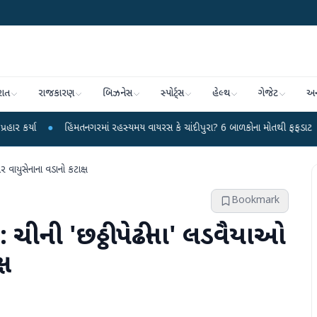
રાત
રાજકારણ
બિઝનેસ
સ્પોર્ટ્સ
હેલ્થ
ગેજેટ
અન
હિંમતનગરમાં રહસ્યમય વાયરસ કે ચાંદીપુરા? 6 બાળકોના મોતથી ફફડાટ
●
હવામાન વ
પર વાયુસેનાના વડાનો કટાક્ષ
Bookmark
 છે: ચીની 'છઠ્ઠી પેઢીના' લડવૈયાઓ
્ષ