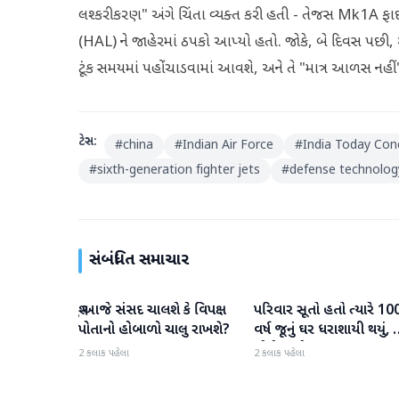
લશ્કરીકરણ" અંગે ચિંતા વ્યક્ત કરી હતી - તેજસ Mk1A ફાઇટ
(HAL) ને જાહેરમાં ઠપકો આપ્યો હતો. જોકે, બે દિવસ પછી,
ટૂંક સમયમાં પહોંચાડવામાં આવશે, અને તે "માત્ર આળસ નહી
ટેગ્સ:
#
china
#
Indian Air Force
#
India Today Con
#
sixth-generation fighter jets
#
defense technolog
સંબંધિત સમાચાર
શું આજે સંસદ ચાલશે કે વિપક્ષ
પરિવાર સૂતો હતો ત્યારે 10
રાષ્ટ્રીય
રાષ્ટ્રીય
પોતાનો હોબાળો ચાલુ રાખશે?
વર્ષ જૂનું ઘર ધરાશાયી થયું,
લોકોના મોત
2 કલાક પહેલા
2 કલાક પહેલા