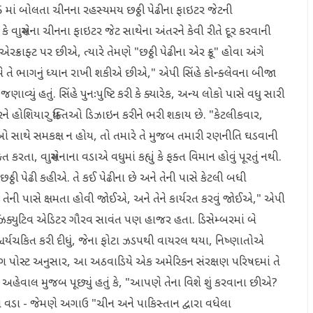
2025 માં બોલતા ચીનના રહસ્યમય છઠ્ઠી પેઢીના ફાઇટર જેટની
કે વાયુસેના ચીનના ફાઇટર જેટ સાથેના અંતરને કેવી રીતે દૂર કરવાની
્રાફ્ટ પર છીએ, ત્યારે તેમણે "છઠ્ઠી પેઢીના એર ક્રૂ" હોવા અંગે
ે તે ભાગનું ધ્યાન રાખી શકીએ છીએ," એપી સિંહે કોન્ક્લેવના બીજા
જણાવ્યું હતું. સિંહે પુનઃપુષ્ટિ કરી કે ક્યારેક, અન્ય લોકો પાસે વધુ સારી
રને હોશિયાર યુક્તિઓ ડિઝાઇન કરીને ભરી શકાય છે. "કેટલીકવાર,
 સાથે સમકક્ષ ન હોય, તો તમારે તે મુજબ તમારી રણનીતિ ઘડવાની
રતા, વાયુસેનાના વડાએ વધુમાં કહ્યું કે ફક્ત વિમાન હોવું પૂરતું નથી.
ઠ્ઠી પેઢી કહીએ. તે કઈ પેઢીના છે અને તેની પાસે કેટલી બધી
ી, તેની પાસે ક્ષમતા હોવી જોઈએ, અને તેને કાર્યરત કરવું જોઈએ," એપી
યર એક્ઝિક્યુટિવ એડિટર ગૌરવ સાવંત પણ હાજર હતા. ડિસેમ્બરમાં બે
શ્ચર્યચકિત કરી દીધું, જેના ફોટા ઝડપથી વાયરલ થયા, નિષ્ણાતોએ
્નિંગ પોસ્ટ અનુસાર, આ અઠવાડિયે એક અમેરિકન સંરક્ષણ પરિષદમાં તે
ેકે અહેવાલ મુજબ પૂછ્યું હતું કે, "આપણે તેના વિશે શું કરવાના છીએ?
ના વડા - જેમણે અગાઉ "ચીન અને પાકિસ્તાન દ્વારા વધેલા