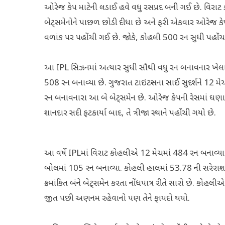
ઓરેન્જ કેપ માટેની લડાઈ હવે વધુ રસપ્રદ બની ગઈ છે. વિ
બેટ્સમેનોને પાછળ છોડી દીધા છે અને ફરી એકવાર ઓરેન્જ કે
વળાંક પર પહોંચી ગઈ છે. જોકે, કોહલી 500 રન સુધી પહોંચવ
આ IPL સિઝનમાં અત્યાર સુધી સૌથી વધુ રન બનાવનાર ખેલાડી
508 રન બનાવ્યા છે. ગુજરાત ટાઇટન્સના સાઈ સુદર્શને 12 મ
રન બનાવનારા આ બે બેટ્સમેન છે. ઓરેન્જ કેપની રેસમાં ઘ
શાનદાર સદી ફટકાર્યા બાદ, તે ત્રીજા સ્થાને પહોંચી ગયો છે.
આ વર્ષે IPLમાં વિરાટ કોહલીએ 12 મેચમાં 484 રન બનાવ્યા 
બોલમાં 105 રન બનાવ્યા. કોહલી હાલમાં 53.78 ની સરેરાશ અન
ક્રમાંકિત બંને બેટ્સમેન કરતા નોંધપાત્ર રીતે સારો છે. કોહલ
જીત પછી અણનમ રહેવાનો પણ તેને ફાયદો થયો.