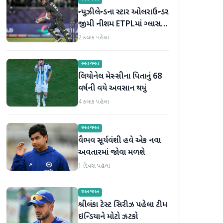
ન્યુઝીલેન્ડના સ્ટાર ઓલરાઉન્ડર
જીમી નીશમ ETPLમાં ગ્લાસગો
કોસ્મિક્સમાં જોડાયા
2 કલાક પહેલા
રમતગમત
લિયોનેલ મેસ્સીના પિતાનું 68
વર્ષની વયે અવસાન થયું
4 કલાક પહેલા
રમતગમત
વૈભવ સૂર્યવંશી હવે એક નવા
અવતારમાં જોવા મળશે
1 દિવસ પહેલા
રમતગમત
શ્રીલંકા ટેસ્ટ સિરીઝ પહેલા ટીમ
ઇન્ડિયાને મોટો ઝટકો