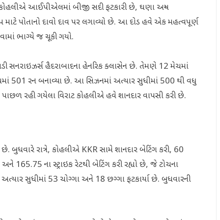
રાટ કોહલીએ આઈપીએલમાં બીજી સદી ફટકારી છે, ઘણા અન્ય
પ માટે પોતાનો દાવો દાવ પર લગાવ્યો છે. આ દોડ હવે એક મહત્વપૂર્ણ
ામાં ભાગ્યે જ ચૂકી ગયો.
 સનરાઇઝર્સ હૈદરાબાદના હેનરિક ક્લાસેન છે. તેમણે 12 મેચમાં
ેચમાં 501 રન બનાવ્યા છે. આ સિઝનમાં અત્યાર સુધીમાં 500 થી વધુ
ણા પાછળ રહી ગયેલા વિરાટ કોહલીએ હવે શાનદાર વાપસી કરી છે.
છે. બુધવારે રાત્રે, કોહલીએ KKR સામે શાનદાર બેટિંગ કરી, 60
ે 165.75 ના સ્ટ્રાઇક રેટથી બેટિંગ કરી રહ્યો છે, જે ટોચના
ીએ અત્યાર સુધીમાં 53 ચોગ્ગા અને 18 છગ્ગા ફટકાર્યા છે. બુધવારની