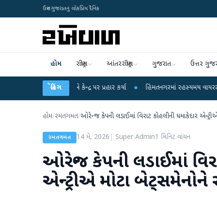
ઉત્તર ગુજરાતનું લોકપ્રિય દૈનિક
હોમ
રાષ્ટ્રીય
આંતરરાષ્ટ્રીય
ગુજરાત
ઉત્તર ગુજ
હુલ ગાંધીએ કેન્દ્ર પર પ્રહાર કર્યા
બ્રેકિંગ
●
હિંમતનગરમાં રહસ્યમય વાયરસ કે ચાંદીપુરા? 
હોમ
/
રમતગમત
/
ઓરેન્જ કેપની લડાઈમાં વિરાટ કોહલીની ધમાકેદાર એન્ટ્રીએ 
14 મે, 2026
|
Super Admin
1
મિનિટ વાંચન
રમતગમત
ઓરેન્જ કેપની લડાઈમાં વિ
એન્ટ્રીએ મોટા બેટ્સમેનોને 