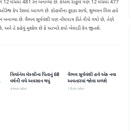
ેણે 12 મેચમાં 481 રન બનાવ્યા છે. કેએલ રાહુલે પણ 12 મેચમાં 477
 ઓરેન્જ કેપ રેસમાં આગળ છે. કોહલીના કૂદકા સાથે, શુભમન ગિલ હવે
નાવ્યા છે. વૈભવ સૂર્યવંશી પણ નોંધપાત્ર રીતે નીચે ગયો છે, તેણે
અને તે કહેવું મુશ્કેલ છે કે આખરે કયો ખેલાડી કેપ જીતશે.
લિયોનેલ મેસ્સીના પિતાનું 68
વૈભવ સૂર્યવંશી હવે એક નવા
રમતગમત
રમતગમત
વર્ષની વયે અવસાન થયું
અવતારમાં જોવા મળશે
4 કલાક પહેલા
1 દિવસ પહેલા