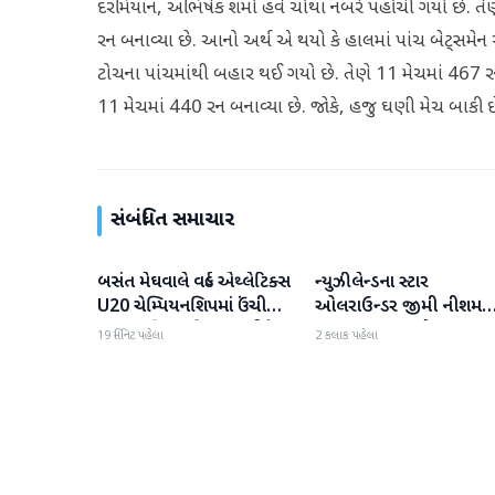
દરમિયાન, અભિષેક શર્મા હવે ચોથા નંબરે પહોંચી ગયો છે. ત
રન બનાવ્યા છે. આનો અર્થ એ થયો કે હાલમાં પાંચ બેટ્સમેન
ટોચના પાંચમાંથી બહાર થઈ ગયો છે. તેણે 11 મેચમાં 467 રન બ
11 મેચમાં 440 રન બનાવ્યા છે. જોકે, હજુ ઘણી મેચ બાકી છે, 
સંબંધિત સમાચાર
બસંત મેઘવાલે વર્લ્ડ એથ્લેટિક્સ
ન્યુઝીલેન્ડના સ્ટાર
રમતગમત
રમતગમત
U20 ચેમ્પિયનશિપમાં ઉંચી
ઓલરાઉન્ડર જીમી નીશમ
કૂદકામાં સિલ્વર મેડલ જીતીને
ETPLમાં ગ્લાસગો
19 મિનિટ પહેલા
2 કલાક પહેલા
ઇતિહાસ રચ્યો
કોસ્મિક્સમાં જોડાયા