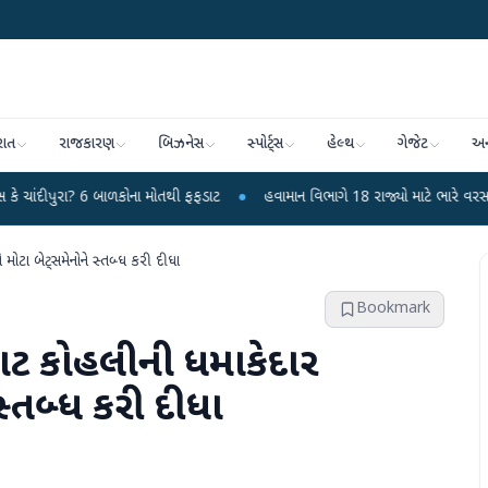
રાત
રાજકારણ
બિઝનેસ
સ્પોર્ટ્સ
હેલ્થ
ગેજેટ
અન
6 બાળકોના મોતથી ફફડાટ
●
હવામાન વિભાગે 18 રાજ્યો માટે ભારે વરસાદની ચેતવણી જ
મોટા બેટ્સમેનોને સ્તબ્ધ કરી દીધા
Bookmark
રાટ કોહલીની ધમાકેદાર
સ્તબ્ધ કરી દીધા