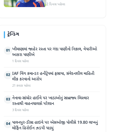
2 દિવસ પહેલા
ટ્રેન્ડિંગ
ખીમાણામાં જાહેર રસ્તા પર ગંદા પાણીનો નિકાલ, વેપારીઓ
01
આકરા પાણીએ
1 દિવસ પહેલા
IAF વિંગ કમાન્ડર હનીટ્રેપમાં ફસાયા, સંવેદનશીલ માહિતી
02
લીક કરવાનો આરોપ
21 કલાક પહેલા
નેનાવા-સાંચોર હાઈવે પર ખાડાઓનું સામ્રાજ્ય બિસ્માર
03
રસ્તાથી વાહનચાલકો પરેશાન
3 દિવસ પહેલા
પાલનપુર-ડીસા હાઇવે પર એસઓજી પોલીસે 19.80 લાખનું
04
મોર્ફિન હિરોઈન ઝડપી પાડ્યું