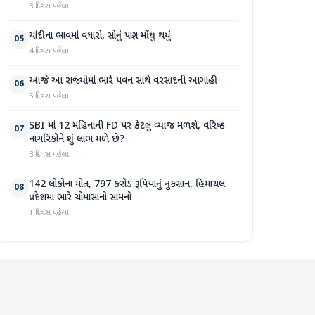
3 દિવસ પહેલા
ચાંદીના ભાવમાં વધારો, સોનું પણ મોંઘુ થયું
05
4 દિવસ પહેલા
આજે આ રાજ્યોમાં ભારે પવન સાથે વરસાદની આગાહી
06
5 દિવસ પહેલા
SBI માં 12 મહિનાની FD પર કેટલું વ્યાજ મળશે, વરિષ્ઠ
07
નાગરિકોને શું લાભ મળે છે?
3 દિવસ પહેલા
142 લોકોના મોત, 797 કરોડ રૂપિયાનું નુકસાન, હિમાચલ
08
પ્રદેશમાં ભારે ચોમાસાનો સામનો
1 દિવસ પહેલા