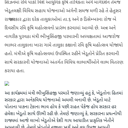
સિઝનમાં રવિ પાકો વિશે આધુનિક કૃષિ તાંત્રિકતા અંગે માર્ગદર્શન તેમજ
ખેડૂતલક્ષી વિવિધ સહાય યોજનાઓ અંગેની સમજ મળી રહે તે હેતુસર
રાજ્ય સરકાર દ્વારા દરેક તાલુકાઓમાં તા.૬ અને ૭ ડિસેમ્બરના રોજ બે
દિવસીય રવિ કૃષિ મહોત્સવનો પ્રારંભ કરવામાં આવ્યો છે. અન્ન અને
નાગરીક પુરવઠા મંત્રી ભીખુસિંહજી પરમારની અધ્યક્ષતામાં આજરોજ
ભાભર તાલુકાના ખારા ગામે તાલુકા કક્ષાનો રવિ કૃષિ મહોત્સવ યોજાયો
હતો. મંત્રીએ કૃષિ મહોત્સવમાં ઉપસ્થિત રહીને ખેડૂતોને પ્રેરિત કરવાની
સાથે સરકારની યોજનાઓ અંતર્ગત વિવિધ લાભાર્થીઓને લાભ વિતરણ
કરાયા હતા.
આ કાર્યક્રમમાં મંત્રી ભીખુસિંહજી પરમારે જણાવ્યું હતું કે, ખેડૂતોના હિતમાં
સરકાર દ્વારા અનેકવિધ યોજનાઓ અમલી બનાવી છે. ખેડૂતો માટે
પોતાના પાકના ટેકાના ભાવ હોય કે પછી રાહત પેકેજ હોય સરકાર હર
હંમેશા ખેડૂતો સાથે ઊભી રહી છે. તેમણે જણાવ્યું કે, સરકારના પ્રયત્નોથી
રાજ્યમાં આજે લાખો ખેડુતોએ દેશી ગાય આધારિત પ્રાકૃતિક ખેતીને
અપનાવી છે. તેમણે ખેડૂતોને નજીવા ખર્ચે અને વધુ ઉપજ આપતી