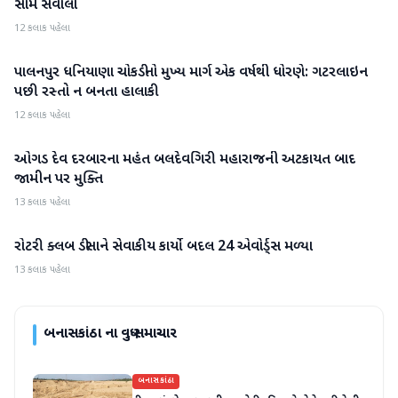
સામે સવાલો
12 કલાક પહેલા
પાલનપુર ધનિયાણા ચોકડીનો મુખ્ય માર્ગ એક વર્ષથી ધોરણે: ગટરલાઇન
બનાસકાંઠા
પછી રસ્તો ન બનતા હાલાકી
12 કલાક પહેલા
ઓગડ દેવ દરબારના મહંત બલદેવગિરી મહારાજની અટકાયત બાદ
બનાસકાંઠા
જામીન પર મુક્તિ
13 કલાક પહેલા
રોટરી ક્લબ ડીસાને સેવાકીય કાર્યો બદલ 24 એવોર્ડ્સ મળ્યા
બનાસકાંઠા
13 કલાક પહેલા
બનાસકાંઠા
ના વધુ સમાચાર
બનાસકાંઠા