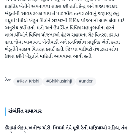
પ્રાકૃતિક ખેતીને અપનાવવા હાકલ કરી હતી. કેન્દ્ર અને રાજ્ય સરકાર
ખેડૂતોની આવક ડબલ થાય તે માટે સદૈવ તત્પર હોવાનું જણાવ્યું હતું.
વધુમાં મંત્રીએ ખેડૂત મિત્રોને સરકારની વિવિધ યોજનાનો લાભ લેવા માટે
અનુરોધ કર્યો હતો. મંત્રી અને ઉપસ્થિત વિવિધ મહાનુભવોના હસ્તે
લાભાર્થીઓને વિવિધ યોજનાઓ હેઠળ સહાયના ચેક વિતરણ કરાયા
હતા. જેમાં બાગાયત, ખેતીવાડી અને પ્રગતિશીલ પ્રાકૃતિક ખેતી કરતા
ખેડૂતોને સહાય વિતરણ કરાઈ હતી. જિલ્લા વહીવટી તંત્ર દ્વારા સ્ટોલ
ઊભા કરીને ખેડૂતોને માહિતી આપવામાં આવી હતી.
ટેગ્સ:
#
Ravi Krishi
#
Bhikhusinhji
#
under
સંબંધિત સમાચાર
ડીસામાં બેફામ ખનીજ ચોરી: નિયમો નેવે મૂકી રેતી માફિયાઓ સક્રિય, તંત્ર
બનાસકાંઠા