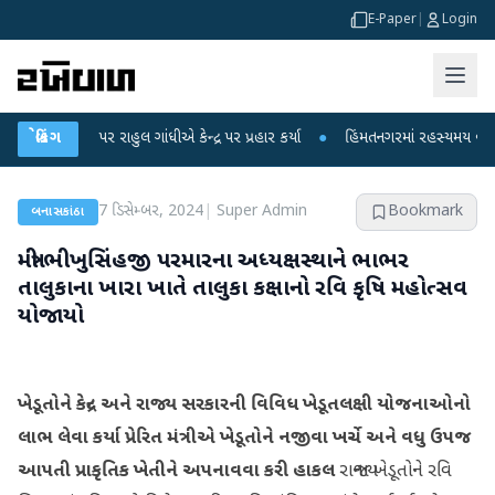
E-Paper
|
Login
ો પર રાહુલ ગાંધીએ કેન્દ્ર પર પ્રહાર કર્યા
બ્રેકિંગ
●
હિંમતનગરમાં રહસ્યમય વાયરસ કે ચાંદ
7 ડિસેમ્બર, 2024
|
Super Admin
Bookmark
બનાસકાંઠા
મંત્રી ભીખુસિંહજી પરમારના અધ્યક્ષસ્થાને ભાભર
તાલુકાના ખારા ખાતે તાલુકા કક્ષાનો રવિ કૃષિ મહોત્સવ
યોજાયો
ખેડૂતોને કેન્દ્ર અને રાજ્ય સરકારની વિવિધ ખેડૂતલક્ષી યોજનાઓનો
લાભ લેવા કર્યા પ્રેરિત
મંત્રીએ ખેડૂતોને નજીવા ખર્ચે અને વધુ ઉપજ
આપતી પ્રાકૃતિક ખેતીને અપનાવવા કરી હાકલ
રાજ્યના ખેડૂતોને રવિ