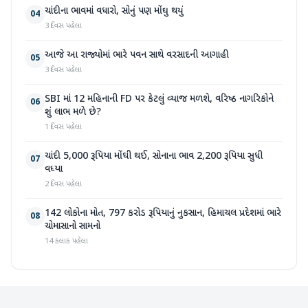
ચાંદીના ભાવમાં વધારો, સોનું પણ મોંઘુ થયું
04
3 દિવસ પહેલા
આજે આ રાજ્યોમાં ભારે પવન સાથે વરસાદની આગાહી
05
3 દિવસ પહેલા
SBI માં 12 મહિનાની FD પર કેટલું વ્યાજ મળશે, વરિષ્ઠ નાગરિકોને
06
શું લાભ મળે છે?
1 દિવસ પહેલા
ચાંદી 5,000 રૂપિયા મોંઘી થઈ, સોનાના ભાવ 2,200 રૂપિયા સુધી
07
વધ્યા
2 દિવસ પહેલા
142 લોકોના મોત, 797 કરોડ રૂપિયાનું નુકસાન, હિમાચલ પ્રદેશમાં ભારે
08
ચોમાસાનો સામનો
14 કલાક પહેલા