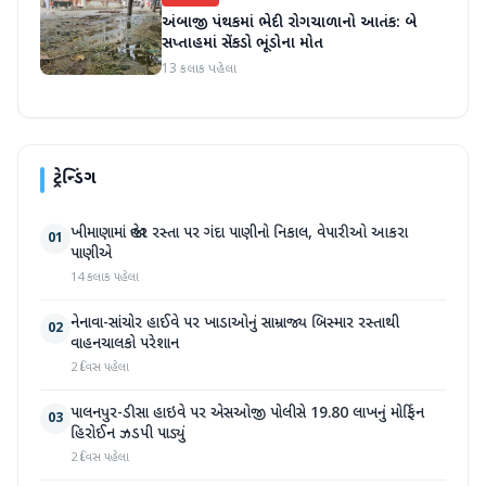
અંબાજી પંથકમાં ભેદી રોગચાળાનો આતંક: બે
સપ્તાહમાં સેંકડો ભૂંડોના મોત
13 કલાક પહેલા
ટ્રેન્ડિંગ
ખીમાણામાં જાહેર રસ્તા પર ગંદા પાણીનો નિકાલ, વેપારીઓ આકરા
01
પાણીએ
14 કલાક પહેલા
નેનાવા-સાંચોર હાઈવે પર ખાડાઓનું સામ્રાજ્ય બિસ્માર રસ્તાથી
02
વાહનચાલકો પરેશાન
2 દિવસ પહેલા
પાલનપુર-ડીસા હાઇવે પર એસઓજી પોલીસે 19.80 લાખનું મોર્ફિન
03
હિરોઈન ઝડપી પાડ્યું
2 દિવસ પહેલા