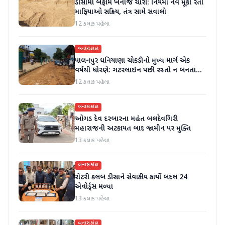
ડીસામાં બેફામ ખનીજ ચોરી: નિયમો નેવે મૂકી રેતી
માફિયાઓ સક્રિય, તંત્ર સામે સવાલો
12 કલાક પહેલા
બનાસકાંઠા
પાલનપુર ધનિયાણા ચોકડીનો મુખ્ય માર્ગ એક
વર્ષથી ધોરણે: ગટરલાઇન પછી રસ્તો ન બનતા
હાલાકી
12 કલાક પહેલા
બનાસકાંઠા
ઓગડ દેવ દરબારના મહંત બલદેવગિરી
મહારાજની અટકાયત બાદ જામીન પર મુક્તિ
13 કલાક પહેલા
બનાસકાંઠા
રોટરી ક્લબ ડીસાને સેવાકીય કાર્યો બદલ 24
એવોર્ડ્સ મળ્યા
13 કલાક પહેલા
બનાસકાંઠા