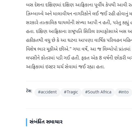
બસ દેશના દક્ષિણમાં દક્ષિણ આફ્રિકાના પૂર્વીય કેપથી આવી રહ
ઝિમ્બાબ્વે અને માલાવીયન નાગરિકોને લઈ જઈ રહી હોવાનું મ
સરકારે તાત્કાલિક ઘાયલોની સંખ્યા આપી ન હતી, પરંતુ કહ્યુ
હતા. દક્ષિણ આફ્રિકાના રાષ્ટ્રપતિ સિરિલ રામાફોસાએ બસ અક
હકીકતથી વધુ છે કે આ ઘટના આપણા વાર્ષિક પરિવહન મહિન
વિશેષ ભાર મૂકીએ છીએ." ગયા વર્ષે, આ જ લિમ્પોપો પ્રાંત
લપસીને કોતરમાં પડી ગઈ હતી. ફક્ત એક 8 વર્ષની છોકરી બચ
આફ્રિકામાં ઇસ્ટર ચર્ચ સેવામાં જઈ રહ્યા હતા.
ટેગ્સ:
#
accident
#
Tragic
#
South Africa
#
into
સંબંધિત સમાચાર