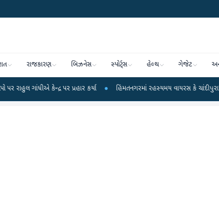
રાત
રાજકારણ
બિઝનેસ
સ્પોર્ટ્સ
હેલ્થ
ગેજેટ
અન
ેન્દ્ર પર પ્રહાર કર્યા
●
હિંમતનગરમાં રહસ્યમય વાયરસ કે ચાંદીપુરા? 6 બાળકોના મ