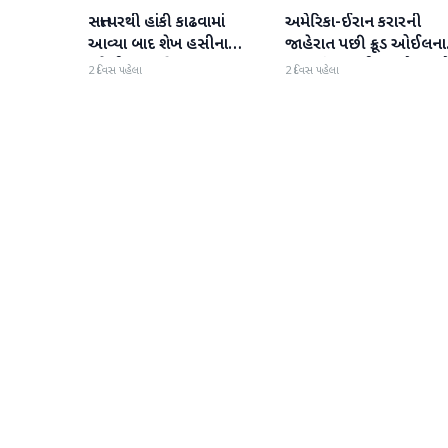
સત્તા પરથી હાંકી કાઢવામાં
અમેરિકા-ઈરાન કરારની
આંતરરાષ્ટ્રીય
આંતરરાષ્ટ્રીય
આવ્યા બાદ શેખ હસીના
જાહેરાત પછી ક્રૂડ ઓઈલના
પહેલી વાર દુનિયા સમક્ષ
ભાવમાં 6% થી વધુનો ઘટાડ
2 દિવસ પહેલા
2 દિવસ પહેલા
હાજર થશે