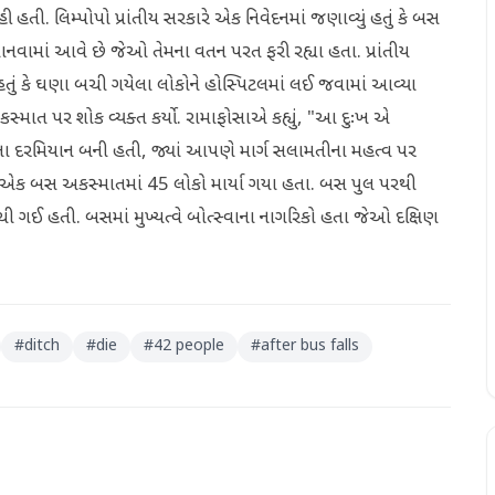
ી હતી. લિમ્પોપો પ્રાંતીય સરકારે એક નિવેદનમાં જણાવ્યું હતું કે બસ
ાનવામાં આવે છે જેઓ તેમના વતન પરત ફરી રહ્યા હતા. પ્રાંતીય
ં હતું કે ઘણા બચી ગયેલા લોકોને હોસ્પિટલમાં લઈ જવામાં આવ્યા
સ્માત પર શોક વ્યક્ત કર્યો. રામાફોસાએ કહ્યું, "આ દુઃખ એ
ા દરમિયાન બની હતી, જ્યાં આપણે માર્ગ સલામતીના મહત્વ પર
માં એક બસ અકસ્માતમાં 45 લોકો માર્યા ગયા હતા. બસ પુલ પરથી
ી ગઈ હતી. બસમાં મુખ્યત્વે બોત્સ્વાના નાગરિકો હતા જેઓ દક્ષિણ
#
ditch
#
die
#
42 people
#
after bus falls