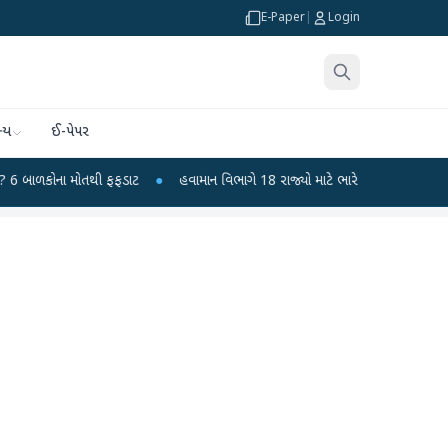
E-Paper
|
Login
્ય
ઈ-પેપર
ોતથી ફફડાટ
●
હવામાન વિભાગે 18 રાજ્યો માટે ભારે વરસાદની ચેતવણી જારી કરી
●