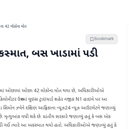
જતા 42 લોકોના મોત
Bookmark
અકસ્માત, બસ ખાડામાં પડી
સ્માતમાં ઓછામાં ઓછા 42 લોકોના મોત થયા છે, અધિકારીઓએ
િલોમીટર ઉત્તરમાં લુઇસ ટ્રાઇચાર્ડ શહેર નજીક N1 હાઇવે પર આ
્તા સિમોન ઝ્વેને દક્ષિણ આફ્રિકાના ન્યૂઝ24 ન્યૂઝ આઉટલેટને જણાવ્યું
 મૃત્યુઆંક વધી શકે છે. પ્રાંતીય સરકારે જણાવ્યું હતું કે બસ એક
પડી ગઈ ત્યારે આ અકસ્માત થયો હતો. અધિકારીઓએ જણાવ્યું હતું કે