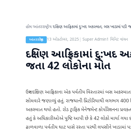
હોમ
/
આંતરરાષ્ટ્રીય
/
દક્ષિણ આફ્રિકામાં દુ:ખદ અકસ્માત, બસ ખાડામાં પડી 
13 ઑક્ટોબર, 2025
|
Super Admin
1
મિનિટ વાંચન
આંતરરાષ્ટ્રીય
દક્ષિણ આફ્રિકામાં દુ:ખદ 
જતા 42 લોકોના મોત
ઉત્તર દક્ષિણ આફ્રિકાના એક પર્વતીય વિસ્તારમાં બસ અક
સોમવારે જણાવ્યું હતું. રાજધાની પ્રિટોરિયાથી લગભગ 400 ક
અકસ્માત થયો હતો. રોડ ટ્રાફિક મેનેજમેન્ટ કોર્પોરેશનના પ્રવક
હતું કે અધિકારીઓએ પુષ્ટિ આપી છે કે 42 લોકો માર્યા ગયા છે.
ઢાળવાળા પર્વતીય ઘાટ પાસે રસ્તા પરથી લપસીને ખાડામાં 