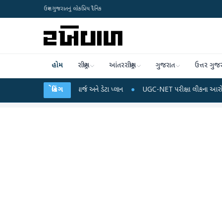
ઉત્તર ગુજરાતનું લોકપ્રિય દૈનિક
હોમ
રાષ્ટ્રીય
આંતરરાષ્ટ્રીય
ગુજરાત
ઉત્તર ગુજ
ે મોબાઈલ રિચાર્જ અને ડેટા પ્લાન
બ્રેકિંગ
●
UGC-NET પરીક્ષા લીકના આરોપો પર રાહુલ ગાંધીએ ક