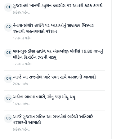
ગુજરાતમાં ખાનગી ટ્યુશન ક્લાસીસ પર આવશે કડક કાયદો
01
6 દિવસ પહેલા
નેનાવા-સાંચોર હાઈવે પર ખાડાઓનું સામ્રાજ્ય બિસ્માર
02
રસ્તાથી વાહનચાલકો પરેશાન
17 કલાક પહેલા
પાલનપુર-ડીસા હાઇવે પર એસઓજી પોલીસે 19.80 લાખનું
03
મોર્ફિન હિરોઈન ઝડપી પાડ્યું
17 કલાક પહેલા
આજે આ રાજ્યોમાં ભારે પવન સાથે વરસાદની આગાહી
04
2 દિવસ પહેલા
ચાંદીના ભાવમાં વધારો, સોનું પણ મોંઘુ થયું
05
1 દિવસ પહેલા
આજે ગુજરાત સહિત આ રાજ્યોમાં ભારેથી અતિભારે
06
વરસાદની આગાહી
6 દિવસ પહેલા