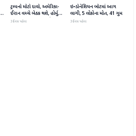
ટ્રમ્પનો મોટો દાવો, અમેરિકા-
ઇન્ડોનેશિયન બોટમાં આગ
આંતરરાષ્ટ્રીય
આંતરરાષ્ટ્રીય
ઈરાન વચ્ચે બેઠક થશે, હોર્મુઝ
લાગી, 5 લોકોના મોત, 41 ગુમ
ો
પર પરમાણુ કરારના સંકેત
3 દિવસ પહેલા
3 દિવસ પહેલા