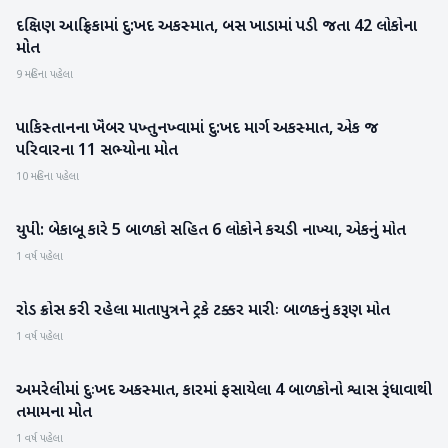
દક્ષિણ આફ્રિકામાં દુ:ખદ અકસ્માત, બસ ખાડામાં પડી જતા 42 લોકોના
આંતરરાષ્ટ્રીય
મોત
9 મહિના પહેલા
પાકિસ્તાનના ખૈબર પખ્તુનખ્વામાં દુ:ખદ માર્ગ અકસ્માત, એક જ
આંતરરાષ્ટ્રીય
પરિવારના 11 સભ્યોના મોત
10 મહિના પહેલા
યુપી: બેકાબૂ કારે 5 બાળકો સહિત 6 લોકોને કચડી નાખ્યા, એકનું મોત
રાષ્ટ્રીય
1 વર્ષ પહેલા
રોડ ક્રોસ કરી રહેલા માતાપુત્રને ટ્રકે ટક્કર મારીઃ બાળકનું કરૂણ મોત
બનાસકાંઠા
1 વર્ષ પહેલા
અમરેલીમાં દુઃખદ અકસ્માત, કારમાં ફસાયેલા 4 બાળકોનો શ્વાસ રૂંધાવાથી
ગુજરાત
તમામના મોત
1 વર્ષ પહેલા