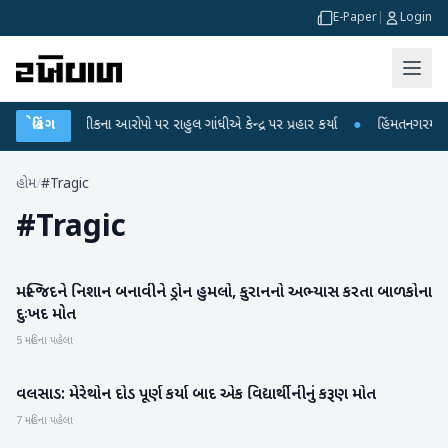
E-Paper
|
Login
 પરીક્ષા લીકના આરોપો પર રાહુલ ગાંધીએ કેન્દ્ર પર પ્રહાર કર્યા
બ્રેકિંગ
●
હિંમતનગરમાં રહસ
હોમ
/
#Tragic
#
Tragic
મસ્જિદને નિશાન બનાવીને ડ્રોન હુમલો, કુરાનનો અભ્યાસ કરતા બાળકોના
રાષ્ટ્રીય
દુઃખદ મોત
5 મહિના પહેલા
વલસાડ: મેરેથોન દોડ પૂર્ણ કર્યા બાદ એક વિદ્યાર્થીનીનું કરૂણ મોત
રાષ્ટ્રીય
7 મહિના પહેલા