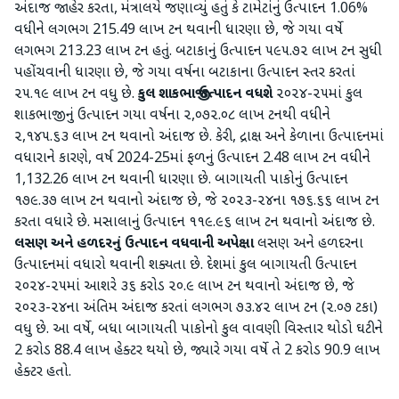
અંદાજ જાહેર કરતા, મંત્રાલયે જણાવ્યું હતું કે ટામેટાંનું ઉત્પાદન 1.06%
વધીને લગભગ 215.49 લાખ ટન થવાની ધારણા છે, જે ગયા વર્ષે
લગભગ 213.23 લાખ ટન હતું. બટાકાનું ઉત્પાદન ૫૯૫.૭૨ લાખ ટન સુધી
પહોંચવાની ધારણા છે, જે ગયા વર્ષના બટાકાના ઉત્પાદન સ્તર કરતાં
૨૫.૧૯ લાખ ટન વધુ છે.
કુલ શાકભાજી ઉત્પાદન વધશે
૨૦૨૪-૨૫માં કુલ
શાકભાજીનું ઉત્પાદન ગયા વર્ષના ૨,૦૭૨.૦૮ લાખ ટનથી વધીને
૨,૧૪૫.૬૩ લાખ ટન થવાનો અંદાજ છે. કેરી, દ્રાક્ષ અને કેળાના ઉત્પાદનમાં
વધારાને કારણે, વર્ષ 2024-25માં ફળનું ઉત્પાદન 2.48 લાખ ટન વધીને
1,132.26 લાખ ટન થવાની ધારણા છે. બાગાયતી પાકોનું ઉત્પાદન
૧૭૯.૩૭ લાખ ટન થવાનો અંદાજ છે, જે ૨૦૨૩-૨૪ના ૧૭૬.૬૬ લાખ ટન
કરતા વધારે છે. મસાલાનું ઉત્પાદન ૧૧૯.૯૬ લાખ ટન થવાનો અંદાજ છે.
લસણ અને હળદરનું ઉત્પાદન વધવાની અપેક્ષા
લસણ અને હળદરના
ઉત્પાદનમાં વધારો થવાની શક્યતા છે. દેશમાં કુલ બાગાયતી ઉત્પાદન
૨૦૨૪-૨૫માં આશરે ૩૬ કરોડ ૨૦.૯ લાખ ટન થવાનો અંદાજ છે, જે
૨૦૨૩-૨૪ના અંતિમ અંદાજ કરતાં લગભગ ૭૩.૪૨ લાખ ટન (૨.૦૭ ટકા)
વધુ છે. આ વર્ષે, બધા બાગાયતી પાકોનો કુલ વાવણી વિસ્તાર થોડો ઘટીને
2 કરોડ 88.4 લાખ હેક્ટર થયો છે, જ્યારે ગયા વર્ષે તે 2 કરોડ 90.9 લાખ
હેક્ટર હતો.