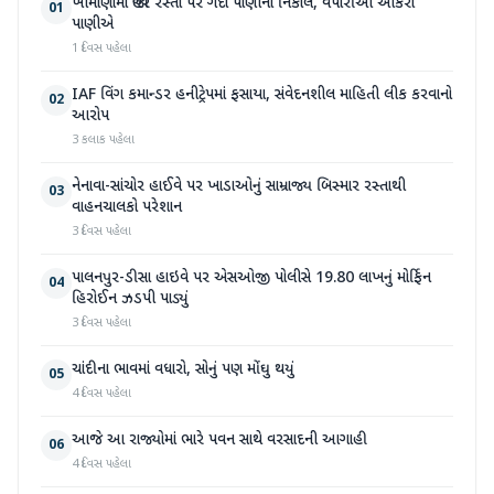
ખીમાણામાં જાહેર રસ્તા પર ગંદા પાણીનો નિકાલ, વેપારીઓ આકરા
01
પાણીએ
1 દિવસ પહેલા
IAF વિંગ કમાન્ડર હનીટ્રેપમાં ફસાયા, સંવેદનશીલ માહિતી લીક કરવાનો
02
આરોપ
3 કલાક પહેલા
નેનાવા-સાંચોર હાઈવે પર ખાડાઓનું સામ્રાજ્ય બિસ્માર રસ્તાથી
03
વાહનચાલકો પરેશાન
3 દિવસ પહેલા
પાલનપુર-ડીસા હાઇવે પર એસઓજી પોલીસે 19.80 લાખનું મોર્ફિન
04
હિરોઈન ઝડપી પાડ્યું
3 દિવસ પહેલા
ચાંદીના ભાવમાં વધારો, સોનું પણ મોંઘુ થયું
05
4 દિવસ પહેલા
આજે આ રાજ્યોમાં ભારે પવન સાથે વરસાદની આગાહી
06
4 દિવસ પહેલા