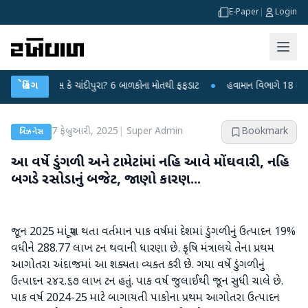
E-Paper
|
Login
ય વાયરસ કે ચાંદીપુરા? 6 બાળકોના મોતથી ફફડાટ
બ્રેકિંગ
●
હવામાન વિભાગે 18 રાજ્યો માટે
7 ફેબ્રુઆરી, 2025
|
Super Admin
Bookmark
બિઝનેસ
આ વર્ષે ડુંગળી અને ટામેટાંમાં નહિ આવે મોંઘવારી, નહિ
બગડે રસોડાનું બજેટ, જાણો કારણ...
જૂન 2025 માં પૂરા થતા વર્તમાન પાક વર્ષમાં દેશમાં ડુંગળીનું ઉત્પાદન 19%
વધીને 288.77 લાખ ટન થવાની ધારણા છે. કૃષિ મંત્રાલયે તેના પ્રથમ
આગોતરા અંદાજમાં આ શક્યતા વ્યક્ત કરી છે. ગયા વર્ષે ડુંગળીનું
ઉત્પાદન ૨૪૨.૬૭ લાખ ટન હતું. પાક વર્ષ જુલાઈથી જૂન સુધી ચાલે છે.
પાક વર્ષ 2024-25 માટે બાગાયતી પાકોના પ્રથમ આગોતરા ઉત્પાદન