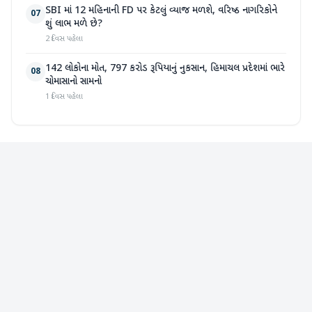
SBI માં 12 મહિનાની FD પર કેટલું વ્યાજ મળશે, વરિષ્ઠ નાગરિકોને
07
શું લાભ મળે છે?
2 દિવસ પહેલા
142 લોકોના મોત, 797 કરોડ રૂપિયાનું નુકસાન, હિમાચલ પ્રદેશમાં ભારે
08
ચોમાસાનો સામનો
1 દિવસ પહેલા