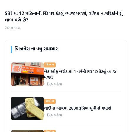
SBI માં 12 મહિનાની FD પર કેટલું વ્યાજ મળશે, વરિષ્ઠ નાગરિકોને શું
બિઝનેસ
લાભ મળે છે?
2 દિવસ પહેલા
બિઝનેસ
ના વધુ સમાચાર
બિઝનેસ
બેંક ઓફ બરોડામાં 1 વર્ષની FD પર કેટલું વ્યાજ
મળશે
1 દિવસ પહેલા
બિઝનેસ
ચાંદીના ભાવમાં 2800 રૂપિયા સુધીનો વધારો
1 દિવસ પહેલા