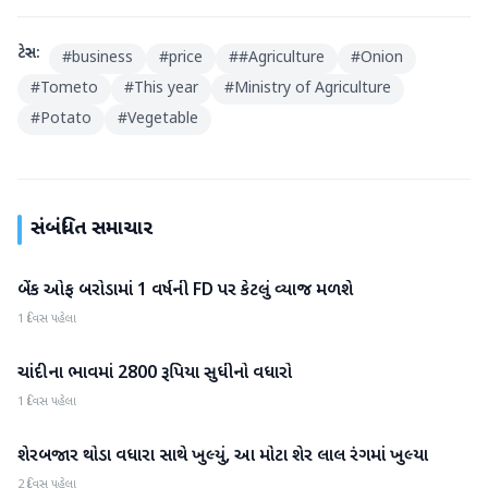
ટેગ્સ:
#
business
#
price
#
#Agriculture
#
Onion
#
Tometo
#
This year
#
Ministry of Agriculture
#
Potato
#
Vegetable
સંબંધિત સમાચાર
બેંક ઓફ બરોડામાં 1 વર્ષની FD પર કેટલું વ્યાજ મળશે
બિઝનેસ
1 દિવસ પહેલા
ચાંદીના ભાવમાં 2800 રૂપિયા સુધીનો વધારો
બિઝનેસ
1 દિવસ પહેલા
શેરબજાર થોડા વધારા સાથે ખુલ્યું, આ મોટા શેર લાલ રંગમાં ખુલ્યા
બિઝનેસ
2 દિવસ પહેલા