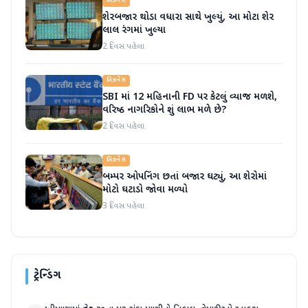
બિઝનેસ
શેરબજાર થોડા વધારા સાથે ખુલ્યું, આ મોટા શેર
લાલ રંગમાં ખુલ્યા
2 દિવસ પહેલા
બિઝનેસ
SBI માં 12 મહિનાની FD પર કેટલું વ્યાજ મળશે,
વરિષ્ઠ નાગરિકોને શું લાભ મળે છે?
2 દિવસ પહેલા
બિઝનેસ
બમ્પર ઓપનિંગ છતાં બજાર ઘટ્યું, આ શેરોમાં
મોટો ઘટાડો જોવા મળ્યો
3 દિવસ પહેલા
ટ્રેન્ડિંગ