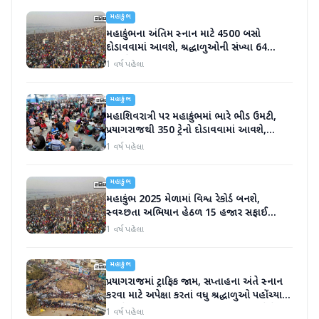
મહાકુંભ
મહાકુંભના અંતિમ સ્નાન માટે 4500 બસો
દોડાવવામાં આવશે, શ્રદ્ધાળુઓની સંખ્યા 64
કરોડને પાર
1 વર્ષ પહેલા
મહાકુંભ
મહાશિવરાત્રી પર મહાકુંભમાં ભારે ભીડ ઉમટી,
પ્રયાગરાજથી 350 ટ્રેનો દોડાવવામાં આવશે,
રેલવેએ કરી ખાસ વ્યવસ્થા
1 વર્ષ પહેલા
મહાકુંભ
મહાકુંભ 2025 મેળામાં વિશ્વ રેકોર્ડ બનશે,
સ્વચ્છતા અભિયાન હેઠળ 15 હજાર સફાઈ
કર્મચારીઓ એકઠા થશે
1 વર્ષ પહેલા
મહાકુંભ
પ્રયાગરાજમાં ટ્રાફિક જામ, સપ્તાહના અંતે સ્નાન
કરવા માટે અપેક્ષા કરતાં વધુ શ્રદ્ધાળુઓ પહોંચ્યા,
આજે મહાકુંભમાં CM યોગી પણ હાજર રહેશે
1 વર્ષ પહેલા