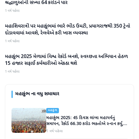
શ્રદ્ધાળુઓની સંખ્યા 64 કરોડને પાર
1 વર્ષ પહેલા
મહાશિવરાત્રી પર મહાકુંભમાં ભારે ભીડ ઉમટી, પ્રયાગરાજથી 350 ટ્રેનો
મહાકુંભ
દોડાવવામાં આવશે, રેલવેએ કરી ખાસ વ્યવસ્થા
1 વર્ષ પહેલા
મહાકુંભ 2025 મેળામાં વિશ્વ રેકોર્ડ બનશે, સ્વચ્છતા અભિયાન હેઠળ
મહાકુંભ
15 હજાર સફાઈ કર્મચારીઓ એકઠા થશે
1 વર્ષ પહેલા
મહાકુંભ
ના વધુ સમાચાર
મહાકુંભ
મહાકુંભ 2025: 45 દિવસ લાંબા મહાપર્વનું
સમાપન, રેકોર્ડ 66.30 કરોડ ભક્તોએ સ્નાન કર્યું,
CM યોગી આજે કર્મચારીઓનો આભાર માનશે
1 વર્ષ પહેલા