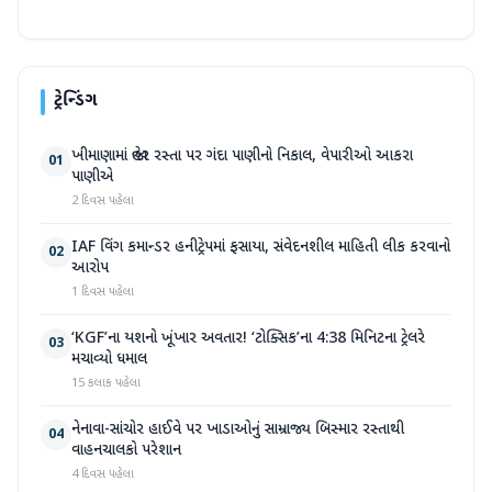
ટ્રેન્ડિંગ
ખીમાણામાં જાહેર રસ્તા પર ગંદા પાણીનો નિકાલ, વેપારીઓ આકરા
01
પાણીએ
2 દિવસ પહેલા
IAF વિંગ કમાન્ડર હનીટ્રેપમાં ફસાયા, સંવેદનશીલ માહિતી લીક કરવાનો
02
આરોપ
1 દિવસ પહેલા
‘KGF’ના યશનો ખૂંખાર અવતાર! ‘ટોક્સિક’ના 4:38 મિનિટના ટ્રેલરે
03
મચાવ્યો ધમાલ
15 કલાક પહેલા
નેનાવા-સાંચોર હાઈવે પર ખાડાઓનું સામ્રાજ્ય બિસ્માર રસ્તાથી
04
વાહનચાલકો પરેશાન
4 દિવસ પહેલા