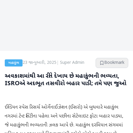
23 જાન્યુઆરી, 2025
|
Super Admin
Bookmark
મહાકુંભ
અવકાશમાંથી આ રીતે દેખાય છે મહાકુંભની ભવ્યતા,
ISROએ અદભૂત તસવીરો બહાર પાડી; તમે પણ જુઓ
ઈન્ડિયન સ્પેસ રિસર્ચ ઓર્ગેનાઈઝેશન (ઈસરો) એ બુધવારે મહાકુંભ
નગરમાં ટેન્ટ સિટીના પહેલા અને પછીના સેટેલાઇટ ફોટા બહાર પાડ્યા,
જે મહાકુંભની ભવ્યતાની ઝલક આપે છે. મહાકુંભ દરમિયાન સંગમમાં