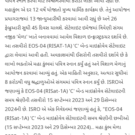
પવિત્ર સ્નાન કરવા માટે વિશ્વભરમાંથી કરોડો લોકો આવી રહ્યા છે.
મહાકુંભ એ દર 12 વર્ષે યોજાતો મુખ્ય ધાર્મિક કાર્યક્રમ છે. તેનું આયોજન
પ્રયાગરાજમાં 13 જાન્યુઆરીથી કરવામાં આવી રહ્યું છે અને 26
ફેબ્રુઆરી સુધી 45 દિવસ ચાલશે. સેટેલાઇટ ઇમેજમાં ત્રિવેણી સંગમ
નજીક 'મેળા' ખાતે બનાવવામાં આવેલ વિશાળ ઇન્ફ્રાસ્ટ્રક્ચર દર્શાવે છે.
આ તસવીરો EOS-04 (RISAT-1A) 'C' બેન્ડ માઇક્રોવેવ સેટેલાઇટ
દ્વારા લેવામાં આવી હતી. અવકાશમાંથી ઈસરોની તસવીરો દર્શાવે છે કે
લાખો ભક્તોએ મહા કુંભમાં પવિત્ર સ્નાન કર્યું હતું અને વિશાળ મેળાનું
આયોજન કરવામાં આવ્યું હતું. એક માહિતી અનુસાર, અત્યાર સુધીમાં
8 કરોડથી વધુ શ્રદ્ધાળુઓએ સંગમમાં પવિત્ર સ્નાન કર્યું છે. ISROએ
જણાવ્યું કે EOS-04 (RISat-1A) 'C' બેન્ડ માઇક્રોવેવ સેટેલાઇટની
સમય શ્રેણીની તસવીરો 15 સપ્ટેમ્બર 2023 અને 29 ડિસેમ્બર
2024ની છે. ISRO એ એક નિવેદનમાં જણાવ્યું હતું કે, "EOS-04
(RISat-1A) 'C' બેન્ડ માઇક્રોવેવ સેટેલાઇટની સમય શ્રેણીની છબીઓ
(15 સપ્ટેમ્બર 2023 અને 29 ડિસેમ્બર 2024)... મહા કુંભ મેળા