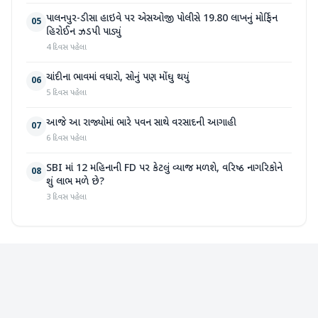
પાલનપુર-ડીસા હાઇવે પર એસઓજી પોલીસે 19.80 લાખનું મોર્ફિન
05
હિરોઈન ઝડપી પાડ્યું
4 દિવસ પહેલા
ચાંદીના ભાવમાં વધારો, સોનું પણ મોંઘુ થયું
06
5 દિવસ પહેલા
આજે આ રાજ્યોમાં ભારે પવન સાથે વરસાદની આગાહી
07
6 દિવસ પહેલા
SBI માં 12 મહિનાની FD પર કેટલું વ્યાજ મળશે, વરિષ્ઠ નાગરિકોને
08
શું લાભ મળે છે?
3 દિવસ પહેલા