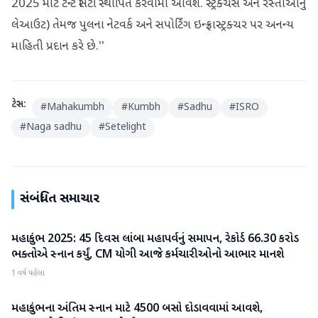
2025 માટે ટેન્ટ સિટી સ્થાપિત કરવામાં આવશે. સ્ટ્રક્ચર્સ અને રસ્તાઓનું
લેઆઉટ) તેમજ પુલના નેટવર્ક અને સપોર્ટિંગ ઇન્ફ્રાસ્ટ્રક્ચર પર અનન્ય
માહિતી પ્રદાન કરે છે.''
ટેગ્સ:
#
Mahakumbh
#
Kumbh
#
Sadhu
#
ISRO
#
Naga sadhu
#
Setelight
સંબંધિત સમાચાર
મહાકુંભ 2025: 45 દિવસ લાંબા મહાપર્વનું સમાપન, રેકોર્ડ 66.30 કરોડ
મહાકુંભ
ભક્તોએ સ્નાન કર્યું, CM યોગી આજે કર્મચારીઓનો આભાર માનશે
1 વર્ષ પહેલા
મહાકુંભના અંતિમ સ્નાન માટે 4500 બસો દોડાવવામાં આવશે,
મહાકુંભ