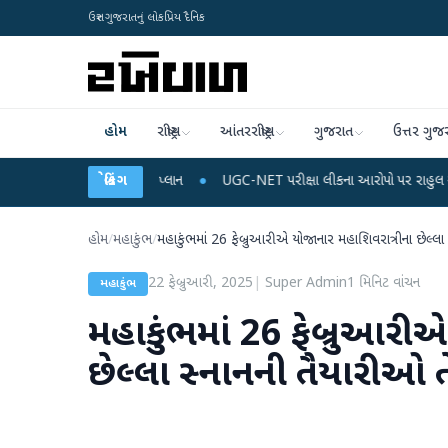
ઉત્તર ગુજરાતનું લોકપ્રિય દૈનિક
હોમ
રાષ્ટ્રીય
આંતરરાષ્ટ્રીય
ગુજરાત
ઉત્તર ગુજ
ાર્જ અને ડેટા પ્લાન
બ્રેકિંગ
●
UGC-NET પરીક્ષા લીકના આરોપો પર રાહુલ ગાંધીએ કેન્દ્ર પર પ્ર
હોમ
/
મહાકુંભ
/
મહાકુંભમાં 26 ફેબ્રુઆરીએ યોજાનાર મહાશિવરાત્રીના છેલ્લા
22 ફેબ્રુઆરી, 2025
|
Super Admin
1
મિનિટ વાંચન
મહાકુંભ
મહાકુંભમાં 26 ફેબ્રુઆરી
છેલ્લા સ્નાનની તૈયારીઓ 