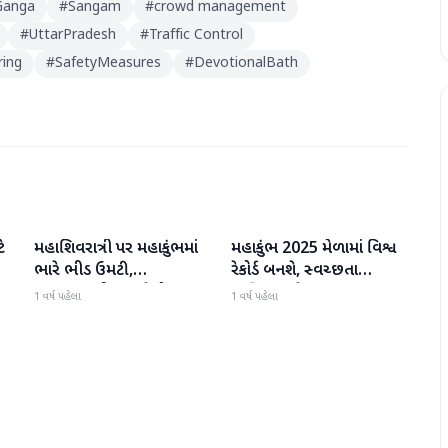
Ganga
#
Sangam
#
crowd management
#
UttarPradesh
#
Traffic Control
ring
#
SafetyMeasures
#
DevotionalBath
ે
મહાશિવરાત્રી પર મહાકુંભમાં
મહાકુંભ 2025 મેળામાં વિશ્વ
મહાકુંભ
મહાકુંભ
ભારે ભીડ ઉમટી,
રેકોર્ડ બનશે, સ્વચ્છતા
પ્રયાગરાજથી 350 ટ્રેનો
અભિયાન હેઠળ 15 હજાર
1 વર્ષ પહેલા
1 વર્ષ પહેલા
દોડાવવામાં આવશે, રેલવેએ
સફાઈ કર્મચારીઓ એકઠા થશે
કરી ખાસ વ્યવસ્થા