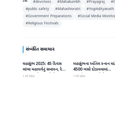
ટેગ્સ:
#
devotees
#
Mahakumbh
#
Prayagraj
#
#
public safety
#
Mahashivratri
#
YogiAdityanath
#
Government Preparations
#
Social Media Monito
#
Religious Festivals
સંબંધિત સમાચાર
મહાકુંભ 2025: 45 દિવસ
મહાકુંભના અંતિમ સ્નાન માટ
મહાકુંભ
મહાકુંભ
લાંબા મહાપર્વનું સમાપન, રેકોર્ડ
4500 બસો દોડાવવામાં
66.30 કરોડ ભક્તોએ સ્નાન
આવશે, શ્રદ્ધાળુઓની સંખ્યા
1 વર્ષ પહેલા
1 વર્ષ પહેલા
કર્યું, CM યોગી આજે
64 કરોડને પાર
કર્મચારીઓનો આભાર માનશે