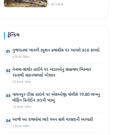
માટે અપેક્ષા કરતાં વધુ
1 વર્ષ પહેલા
શ્રદ્ધાળુઓ પહોંચ્યા, આજે
મહાકુંભમાં CM યોગી પણ
હાજર રહેશે
ટ્રેન્ડિંગ
ગુજરાતમાં ખાનગી ટ્યુશન ક્લાસીસ પર આવશે કડક કાયદો
01
6 દિવસ પહેલા
નેનાવા-સાંચોર હાઈવે પર ખાડાઓનું સામ્રાજ્ય બિસ્માર
02
રસ્તાથી વાહનચાલકો પરેશાન
22 કલાક પહેલા
પાલનપુર-ડીસા હાઇવે પર એસઓજી પોલીસે 19.80 લાખનું
03
મોર્ફિન હિરોઈન ઝડપી પાડ્યું
22 કલાક પહેલા
આજે આ રાજ્યોમાં ભારે પવન સાથે વરસાદની આગાહી
04
2 દિવસ પહેલા