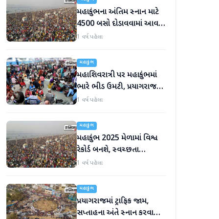
મહાકુંભના અંતિમ સ્નાન માટે
4500 બસો દોડાવવામાં આવશે,
શ્રદ્ધાળુઓની સંખ્યા 64 કરોડને
1 વર્ષ પહેલા
પાર
મહાકુંભ
મહાશિવરાત્રી પર મહાકુંભમાં
ભારે ભીડ ઉમટી, પ્રયાગરાજથી
350 ટ્રેનો દોડાવવામાં આવશે,
1 વર્ષ પહેલા
રેલવેએ કરી ખાસ વ્યવસ્થા
મહાકુંભ
મહાકુંભ 2025 મેળામાં વિશ્વ
રેકોર્ડ બનશે, સ્વચ્છતા
અભિયાન હેઠળ 15 હજાર
1 વર્ષ પહેલા
સફાઈ કર્મચારીઓ એકઠા થશે
મહાકુંભ
પ્રયાગરાજમાં ટ્રાફિક જામ,
સપ્તાહના અંતે સ્નાન કરવા