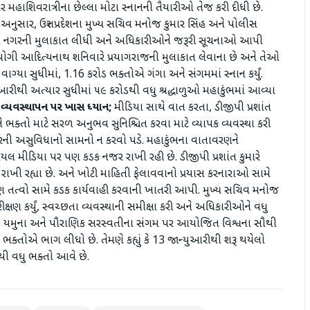
નાર મહાશિવરાત્રીના છેલ્લા મોટા સ્નાનની તૈયારીઓ તેજ કરી દીધી છે.
દેશો અનુસાર, ઉત્તર પ્રદેશના મુખ્ય સચિવ મનોજ કુમાર સિંહ અને પોલીસ
ટે મહાકુંભ નગરની મુલાકાત લીધી અને અધિકારીઓને જરૂરી સૂચનાઓ આપી
રી યોગી આદિત્યનાથ શનિવારે પ્રયાગરાજની મુલાકાત લેવાના છે અને તેઓ
વાગ્યા સુધીમાં, 1.16 કરોડ ભક્તોએ ગંગા અને સંગમમાં સ્નાન કર્યું.
ુઆરીથી અત્યાર સુધીમાં ૫૯ કરોડથી વધુ શ્રદ્ધાળુઓ મહાકુંભમાં આવ્યા
ડ વ્યવસ્થાપન પર ખાસ ધ્યાન;
મીડિયા સાથે વાત કરતા, ડીજીપી પ્રશાંત
ન અને ભક્તો માટે સરળ અનુભવ સુનિશ્ચિત કરવા માટે વ્યાપક વ્યવસ્થા કરી
ારની અસુવિધાનો સામનો ન કરવો પડે. મહાકુંભના વાતાવરણને
 મીડિયા પર પણ કડક નજર રાખી રહી છે. ડીજીપી પ્રશાંત કુમારે
 રાખી રહ્યા છે. અને ખોટી માહિતી ફેલાવવાનો પ્રયાસ કરનારાઓ સામે
્વો સામે કડક કાર્યવાહી કરવાની ખાતરી આપી. મુખ્ય સચિવ મનોજ
િરીક્ષણ કર્યું, સ્વચ્છતા વ્યવસ્થાની સમીક્ષા કરી અને અધિકારીઓને વધુ
ંગા, યમુના અને પૌરાણિક સરસ્વતીના સંગમ પર આયોજિત વિશ્વના સૌથી
 ભક્તોએ ભાગ લીધો છે. તેમણે કહ્યું કે 13 જાન્યુઆરીથી શરૂ થયેલો
ડથી વધુ ભક્તો આવે છે.