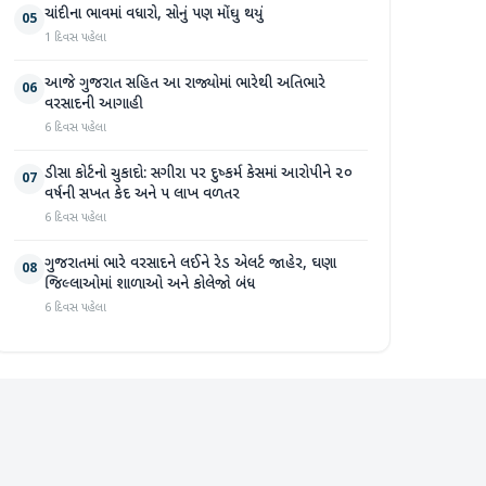
ચાંદીના ભાવમાં વધારો, સોનું પણ મોંઘુ થયું
05
1 દિવસ પહેલા
આજે ગુજરાત સહિત આ રાજ્યોમાં ભારેથી અતિભારે
06
વરસાદની આગાહી
6 દિવસ પહેલા
ડીસા કોર્ટનો ચુકાદો: સગીરા પર દુષ્કર્મ કેસમાં આરોપીને ૨૦
07
વર્ષની સખત કેદ અને ૫ લાખ વળતર
6 દિવસ પહેલા
ગુજરાતમાં ભારે વરસાદને લઈને રેડ એલર્ટ જાહેર, ઘણા
08
જિલ્લાઓમાં શાળાઓ અને કોલેજો બંધ
6 દિવસ પહેલા