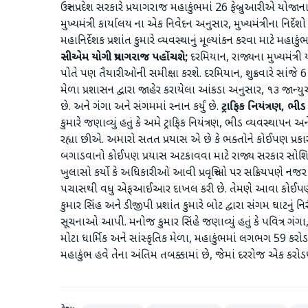
ઉત્તર પ્રદેશ સરકારે પ્રયાગરાજ મહાકુંભમાં 26 ફેબ્રુઆરીએ યોજા
મુખ્યમંત્રી કાર્યાલય ના એક નિવેદન અનુસાર, મુખ્યમંત્રીના નિર્
મહાનિર્દેશક પ્રશાંત કુમારે વ્યવસ્થાનું મૂલ્યાંકન કરવા મા
સીએમ યોગી પ્રયાગરાજ પહોંચશે;
દરમિયાન, રાજ્યના મુખ્યમંત્
પોતે પણ તૈયારીઓની સમીક્ષા કરશે. દરમિયાન, શુક્રવારે સાંજે 6 
મેળા પ્રશાસન દ્વારા જાહેર કરાયેલા આંકડા અનુસાર, ૧૩ જાન્ય
છે. અને ગંગા અને સંગમમાં સ્નાન કર્યું છે.
ટ્રાફિક નિયંત્રણ, ભી
કુમારે જણાવ્યું હતું કે અમે ટ્રાફિક નિયંત્રણ, ભીડ વ્યવસ્થાપ
રહ્યા છીએ. અમારો સતત પ્રયાસ એ છે કે ભક્તોને કોઈપણ પ્રક
બગાડવાનો કોઈપણ પ્રયાસ અટકાવવા માટે રાજ્ય સરકાર સોશિયલ
ખુલાસો કર્યો કે અધિકારીઓ આવી પ્રવૃત્તિઓ પર સક્રિયપણે નજર
પચાસથી વધુ એફઆઈઆર દાખલ કરી છે. તેમણે આવા કોઈપણ તત
કુમાર સિંહ અને ડીજીપી પ્રશાંત કુમારે બોટ દ્વારા સંગમ ઘાટનું ન
સૂચનાઓ આપી. મનોજ કુમાર સિંહે જણાવ્યું હતું કે પવિત્ર ગ
મોટા ધાર્મિક અને સાંસ્કૃતિક મેળા, મહાકુંભમાં લગભગ 59 કરોડ
મહાકુંભ હવે તેના અંતિમ તબક્કામાં છે, જેમાં દરરોજ એક કરો