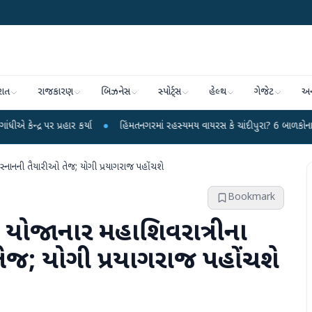
રાત
રાજકારણ
બિઝનેસ
સ્પોર્ટ્સ
હેલ્થ
ગેજેટ
અન
હાર કર્યા
●
હિંમતનગરમાં રહસ્યમય વાયરસ કે ચાંદીપુરા? 6 બાળકોના મોતથી ફફડાટ
 સ્નાનની તૈયારીઓ તેજ; યોગી પ્રયાગરાજ પહોંચશે
Bookmark
એ યોજાનાર મહાશિવરાત્રીના
તેજ; યોગી પ્રયાગરાજ પહોંચશે