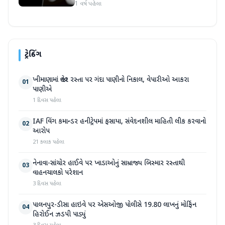
1 વર્ષ પહેલા
ટ્રેન્ડિંગ
ખીમાણામાં જાહેર રસ્તા પર ગંદા પાણીનો નિકાલ, વેપારીઓ આકરા
01
પાણીએ
1 દિવસ પહેલા
IAF વિંગ કમાન્ડર હનીટ્રેપમાં ફસાયા, સંવેદનશીલ માહિતી લીક કરવાનો
02
આરોપ
21 કલાક પહેલા
નેનાવા-સાંચોર હાઈવે પર ખાડાઓનું સામ્રાજ્ય બિસ્માર રસ્તાથી
03
વાહનચાલકો પરેશાન
3 દિવસ પહેલા
પાલનપુર-ડીસા હાઇવે પર એસઓજી પોલીસે 19.80 લાખનું મોર્ફિન
04
હિરોઈન ઝડપી પાડ્યું