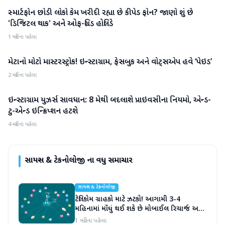
સ્માર્ટફોન છોડી લોકો કેમ ખરીદી રહ્યા છે કીપેડ ફોન? જાણો શું છે
સાયન્સ & ટેકનોલોજી
'ડિજિટલ થાક' અને ઓફ-ગ્રિડ હોલિડે
1 મહિના પહેલા
મેટાનો મોટો માસ્ટરસ્ટ્રોક! ઇન્સ્ટાગ્રામ, ફેસબુક અને વોટ્સએપ હવે ‘પેઇડ’
સાયન્સ & ટેકનોલોજી
2 મહિના પહેલા
ઇન્સ્ટાગ્રામ યુઝર્સ સાવધાન: 8 મેથી બદલાશે પ્રાઇવસીના નિયમો, એન્ડ-
સાયન્સ & ટેકનોલોજી
ટુ-એન્ડ ઇન્ક્રિપ્શન હટશે
4 મહિના પહેલા
સાયન્સ & ટેકનોલોજી
ના વધુ સમાચાર
સાયન્સ & ટેકનોલોજી
ટેલિકોમ ગ્રાહકો માટે ઝટકો! આગામી 3-4
મહિનામાં મોંઘું થઈ શકે છે મોબાઈલ રિચાર્જ અને
ડેટા પ્લાન
1 મહિના પહેલા