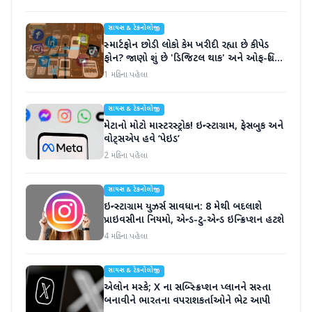
સાયન્સ & ટેકનોલોજી
સ્માર્ટફોન છોડી લોકો કેમ ખરીદી રહ્યા છે કીપેડ
ફોન? જાણો શું છે 'ડિજિટલ થાક' અને ઓફ-ગ્રિડ
હોલિડે
1 મહિના પહેલા
સાયન્સ & ટેકનોલોજી
મેટાનો મોટો માસ્ટરસ્ટ્રોક! ઇન્સ્ટાગ્રામ, ફેસબુક અને
વોટ્સએપ હવે ‘પેઇડ’
2 મહિના પહેલા
સાયન્સ & ટેકનોલોજી
ઇન્સ્ટાગ્રામ યુઝર્સ સાવધાન: 8 મેથી બદલાશે
પ્રાઇવસીના નિયમો, એન્ડ-ટુ-એન્ડ ઇન્ક્રિપ્શન હટશે
4 મહિના પહેલા
સાયન્સ & ટેકનોલોજી
એલોન મસ્કે; X ના સબ્સ્ક્રિપ્શન પ્લાનને સસ્તા
બનાવીને ભારતના વપરાશકર્તાઓને ભેટ આપી