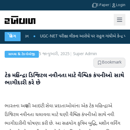
E-Paper
|
Login
 ડેટા પ્લાન
બ્રેકિંગ
●
UGC-NET પરીક્ષા લીકના આરોપો પર રાહુલ ગાંધીએ કેન્દ્ર પર પ્રહાર કર્
5 જાન્યુઆરી, 2025
|
Super Admin
સાયન્સ & ટેકનોલોજી
Bookmark
ટેક મહિન્દ્રા ડિજિટલ નવીનતા માટે વૈશ્વિક કંપનીઓ સાથે
ભાગીદારી કરે છે
ભારતના અગ્રણી આઇટી સેવા પ્રદાતાઓમાંના એક ટેક મહિન્દ્રાએ
ડિજિટલ નવીનતા ચલાવવા માટે ઘણી વૈશ્વિક કંપનીઓ સાથે નવી
ભાગીદારીની ઘોષણા કરી છે. આ સહયોગ કૃત્રિમ બુદ્ધિ, મશીન લર્નિંગ