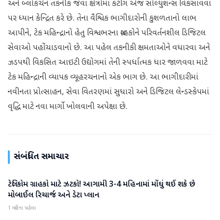
અને બ્લોકચેન તકનીક જેવા ક્ષેત્રોમાં કટીંગ એજ સોલ્યુશન્સ વિકસાવવા
પર ધ્યાન કેન્દ્રિત કરે છે. તેના વૈશ્વિક ભાગીદારોની કુશળતાનો લાભ
આપીને, ટેક મહિન્દ્રાનો હેતુ વિશ્વભરના ગ્રાહકોને પરિવર્તનશીલ ડિજિટલ
સેવાઓ પહોંચાડવાનો છે. આ પહેલ તકનીકી ક્ષમતાઓને વધારવા અને
ઝડપથી વિકસિત આઇટી ઉદ્યોગમાં તેની સ્પર્ધાત્મક ધાર જાળવવા માટે
ટેક મહિન્દ્રાની વ્યાપક વ્યૂહરચનાનો એક ભાગ છે. આ ભાગીદારીમાં
નવીનતા પ્રોત્સાહન, સેવા વિતરણમાં સુધારો અને ડિજિટલ લેન્ડસ્કેપમાં
વૃદ્ધિ માટે નવા માર્ગો ખોલવાની અપેક્ષા છે.
સંબંધિત સમાચાર
ટેલિકોમ ગ્રાહકો માટે ઝટકો! આગામી 3-4 મહિનામાં મોંઘું થઈ શકે છે
સાયન્સ & ટેકનોલોજી
મોબાઈલ રિચાર્જ અને ડેટા પ્લાન
1 મહિના પહેલા