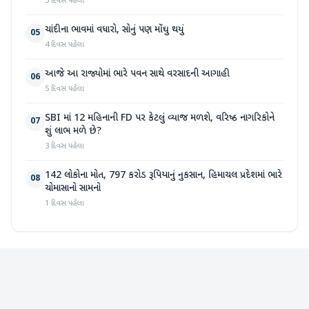
3 દિવસ પહેલા
ચાંદીના ભાવમાં વધારો, સોનું પણ મોંઘુ થયું
05
4 દિવસ પહેલા
આજે આ રાજ્યોમાં ભારે પવન સાથે વરસાદની આગાહી
06
5 દિવસ પહેલા
SBI માં 12 મહિનાની FD પર કેટલું વ્યાજ મળશે, વરિષ્ઠ નાગરિકોને
07
શું લાભ મળે છે?
3 દિવસ પહેલા
142 લોકોના મોત, 797 કરોડ રૂપિયાનું નુકસાન, હિમાચલ પ્રદેશમાં ભારે
08
ચોમાસાનો સામનો
1 દિવસ પહેલા