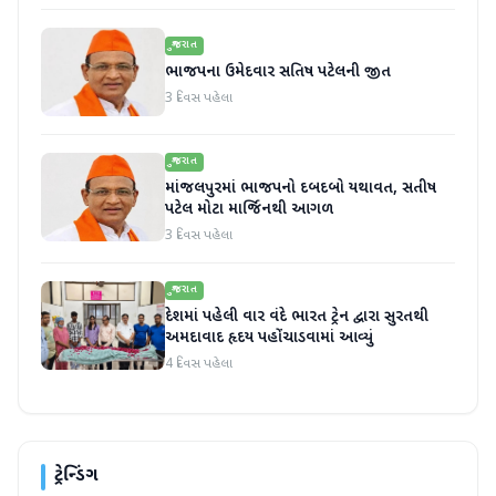
ગુજરાત
ભાજપના ઉમેદવાર સતિષ પટેલની જીત
3 દિવસ પહેલા
ગુજરાત
માંજલપુરમાં ભાજપનો દબદબો યથાવત, સતીષ
પટેલ મોટા માર્જિનથી આગળ
3 દિવસ પહેલા
ગુજરાત
દેશમાં પહેલી વાર વંદે ભારત ટ્રેન દ્વારા સુરતથી
અમદાવાદ હૃદય પહોંચાડવામાં આવ્યું
4 દિવસ પહેલા
ટ્રેન્ડિંગ