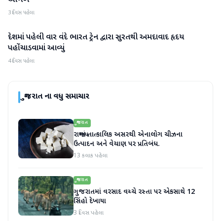
આગળ
3 દિવસ પહેલા
દેશમાં પહેલી વાર વંદે ભારત ટ્રેન દ્વારા સુરતથી અમદાવાદ હૃદય
ગુજરાત
પહોંચાડવામાં આવ્યું
4 દિવસ પહેલા
ગુજરાત
ના વધુ સમાચાર
ગુજરાત
રાજ્યમાં તાત્કાલિક અસરથી એનાલોગ ચીઝના
ઉત્પાદન અને વેચાણ પર પ્રતિબંધ.
13 કલાક પહેલા
ગુજરાત
ગુજરાતમાં વરસાદ વચ્ચે રસ્તા પર એકસાથે 12
સિંહો દેખાયા
3 દિવસ પહેલા