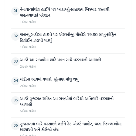
નેનાવા-સાંચોર હાઈવે પર ખાડાઓનું સામ્રાજ્ય બિસ્માર રસ્તાથી
01
વાહનચાલકો પરેશાન
1 દિવસ પહેલા
પાલનપુર-ડીસા હાઇવે પર એસઓજી પોલીસે 19.80 લાખનું મોર્ફિન
02
હિરોઈન ઝડપી પાડ્યું
1 દિવસ પહેલા
આજે આ રાજ્યોમાં ભારે પવન સાથે વરસાદની આગાહી
03
2 દિવસ પહેલા
ચાંદીના ભાવમાં વધારો, સોનું પણ મોંઘુ થયું
04
2 દિવસ પહેલા
આજે ગુજરાત સહિત આ રાજ્યોમાં ભારેથી અતિભારે વરસાદની
05
આગાહી
6 દિવસ પહેલા
ગુજરાતમાં ભારે વરસાદને લઈને રેડ એલર્ટ જાહેર, ઘણા જિલ્લાઓમાં
06
શાળાઓ અને કોલેજો બંધ