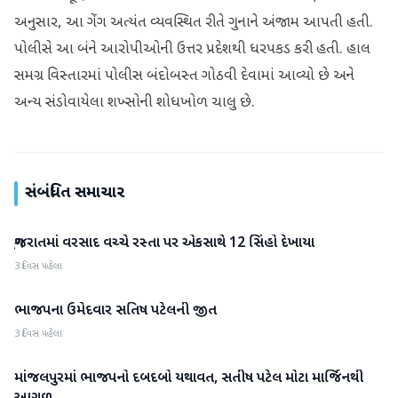
અનુસાર, આ ગેંગ અત્યંત વ્યવસ્થિત રીતે ગુનાને અંજામ આપતી હતી.
પોલીસે આ બંને આરોપીઓની ઉત્તર પ્રદેશથી ધરપકડ કરી હતી. હાલ
સમગ્ર વિસ્તારમાં પોલીસ બંદોબસ્ત ગોઠવી દેવામાં આવ્યો છે અને
અન્ય સંડોવાયેલા શખ્સોની શોધખોળ ચાલુ છે.
સંબંધિત સમાચાર
ગુજરાતમાં વરસાદ વચ્ચે રસ્તા પર એકસાથે 12 સિંહો દેખાયા
ગુજરાત
3 દિવસ પહેલા
ભાજપના ઉમેદવાર સતિષ પટેલની જીત
ગુજરાત
3 દિવસ પહેલા
માંજલપુરમાં ભાજપનો દબદબો યથાવત, સતીષ પટેલ મોટા માર્જિનથી
ગુજરાત