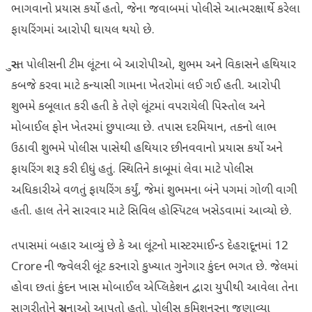
ભાગવાનો પ્રયાસ કર્યો હતો, જેના જવાબમાં પોલીસે આત્મરક્ષાર્થે કરેલા
ફાયરિંગમાં આરોપી ઘાયલ થયો છે.
સુરત પોલીસની ટીમ લૂંટના બે આરોપીઓ, શુભમ અને વિકાસને હથિયાર
કબજે કરવા માટે કન્યાસી ગામના ખેતરોમાં લઈ ગઈ હતી. આરોપી
શુભમે કબૂલાત કરી હતી કે તેણે લૂંટમાં વપરાયેલી પિસ્તોલ અને
મોબાઈલ ફોન ખેતરમાં છુપાવ્યા છે. તપાસ દરમિયાન, તકનો લાભ
ઉઠાવી શુભમે પોલીસ પાસેથી હથિયાર છીનવવાનો પ્રયાસ કર્યો અને
ફાયરિંગ શરૂ કરી દીધું હતું. સ્થિતિને કાબૂમાં લેવા માટે પોલીસ
અધિકારીએ વળતું ફાયરિંગ કર્યું, જેમાં શુભમના બંને પગમાં ગોળી વાગી
હતી. હાલ તેને સારવાર માટે સિવિલ હોસ્પિટલ ખસેડવામાં આવ્યો છે.
તપાસમાં બહાર આવ્યું છે કે આ લૂંટનો માસ્ટરમાઈન્ડ દેહરાદૂનમાં 12
Crore ની જ્વેલરી લૂંટ કરનારો કુખ્યાત ગુનેગાર કુંદન ભગત છે. જેલમાં
હોવા છતાં કુંદન ખાસ મોબાઈલ એપ્લિકેશન દ્વારા યુપીથી આવેલા તેના
સાગરીતોને સૂચનાઓ આપતો હતો. પોલીસ કમિશનરના જણાવ્યા