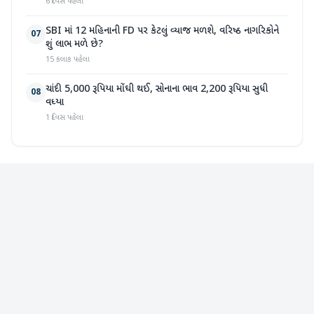
6 દિવસ પહેલા
SBI માં 12 મહિનાની FD પર કેટલું વ્યાજ મળશે, વરિષ્ઠ નાગરિકોને
07
શું લાભ મળે છે?
15 કલાક પહેલા
ચાંદી 5,000 રૂપિયા મોંઘી થઈ, સોનાના ભાવ 2,200 રૂપિયા સુધી
08
વધ્યા
1 દિવસ પહેલા