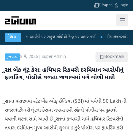
E-Paper
|
Login
 લીકના આરોપો પર રાહુલ ગાંધીએ કેન્દ્ર પર પ્રહાર કર્યા
બ્રેકિંગ
●
હિંમતનગરમાં રહસ્યમય વાય
8 મે, 2026
|
Super Admin
Bookmark
ગુજરાત
સુરત બેંક લૂંટ કેસ: હથિયાર રિકવરી દરમિયાન આરોપીનું
ફાયરિંગ, પોલીસે વળતા જવાબમાં પગે ગોળી મારી
સુરતના વરાછામાં સ્ટેટ બેંક ઓફ ઈન્ડિયા (SBI) માં થયેલી 50 Lakh ની
સનસનાટીભરી લૂંટના કેસમાં તપાસ કરી રહેલી પોલીસ પર હુમલો
થવાની ઘટના સામે આવી છે. સુરતના કન્યાસી ગામે હથિયાર રિકવરીની
તપાસ દરમિયાન મુખ્ય આરોપી શુભમ ઠાકુરે પોલીસ પર ફાયરિંગ કરી