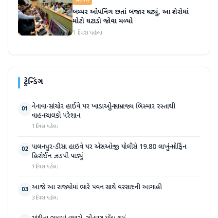
બિઝનેસ
બમ્પર ઓપનિંગ છતાં બજાર ઘટ્યું, આ શેરોમાં
મોટો ઘટાડો જોવા મળ્યો
1 દિવસ પહેલા
ટ્રેન્ડિંગ
નેનાવા-સાંચોર હાઈવે પર ખાડાઓનું સામ્રાજ્ય બિસ્માર રસ્તાથી
01
વાહનચાલકો પરેશાન
1 દિવસ પહેલા
પાલનપુર-ડીસા હાઇવે પર એસઓજી પોલીસે 19.80 લાખનું મોર્ફિન
02
હિરોઈન ઝડપી પાડ્યું
1 દિવસ પહેલા
આજે આ રાજ્યોમાં ભારે પવન સાથે વરસાદની આગાહી
03
3 દિવસ પહેલા