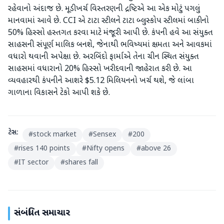
રહેવાનો અંદાજ છે. મૂડીખર્ચ વિસ્તરણની દ્રષ્ટિએ આ એક મોટું પગલું
માનવામાં આવે છે. CCI એ ટાટા સ્ટીલને ટાટા બ્લુસ્કોપ સ્ટીલમાં બાકીનો
50% હિસ્સો હસ્તગત કરવા માટે મંજૂરી આપી છે. કંપની હવે આ સંયુક્ત
સાહસની સંપૂર્ણ માલિક બનશે, જેનાથી ભવિષ્યમાં ક્ષમતા અને આવકમાં
વધારો થવાની અપેક્ષા છે. અરબિંદો ફાર્માએ તેના ચીન સ્થિત સંયુક્ત
સાહસમાં વધારાનો 20% હિસ્સો ખરીદવાની જાહેરાત કરી છે. આ
વ્યવહારથી કંપનીને આશરે $5.12 મિલિયનનો ખર્ચ થશે, જે લાંબા
ગાળાના વિકાસને ટેકો આપી શકે છે.
ટેગ્સ:
#
stock market
#
Sensex
#
200
#
rises 140 points
#
Nifty opens
#
above 26
#
IT sector
#
shares fall
સંબંધિત સમાચાર