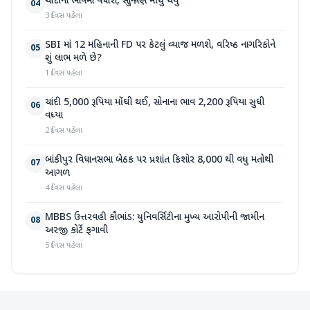
ચાંદીના ભાવમાં વધારો, સોનું પણ મોંઘુ થયું
04
3 દિવસ પહેલા
SBI માં 12 મહિનાની FD પર કેટલું વ્યાજ મળશે, વરિષ્ઠ નાગરિકોને
05
શું લાભ મળે છે?
1 દિવસ પહેલા
ચાંદી 5,000 રૂપિયા મોંઘી થઈ, સોનાના ભાવ 2,200 રૂપિયા સુધી
06
વધ્યા
2 દિવસ પહેલા
બાંકીપુર વિધાનસભા બેઠક પર પ્રશાંત કિશોર 8,000 થી વધુ મતોથી
07
આગળ
4 દિવસ પહેલા
MBBS ઉત્તરવહી કૌભાંડ: યુનિવર્સિટીના મુખ્ય આરોપીની જામીન
08
અરજી કોર્ટે ફગાવી
5 દિવસ પહેલા