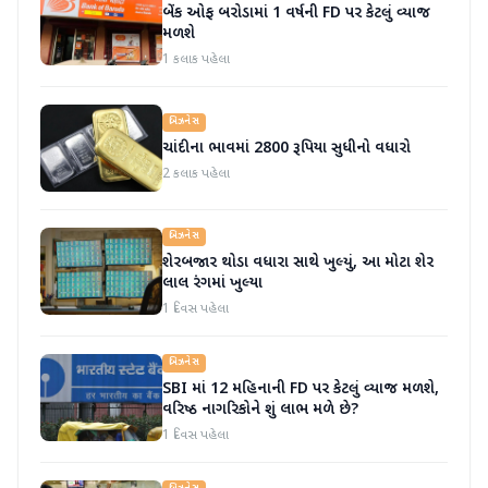
બેંક ઓફ બરોડામાં 1 વર્ષની FD પર કેટલું વ્યાજ
મળશે
1 કલાક પહેલા
બિઝનેસ
ચાંદીના ભાવમાં 2800 રૂપિયા સુધીનો વધારો
2 કલાક પહેલા
બિઝનેસ
શેરબજાર થોડા વધારા સાથે ખુલ્યું, આ મોટા શેર
લાલ રંગમાં ખુલ્યા
1 દિવસ પહેલા
બિઝનેસ
SBI માં 12 મહિનાની FD પર કેટલું વ્યાજ મળશે,
વરિષ્ઠ નાગરિકોને શું લાભ મળે છે?
1 દિવસ પહેલા