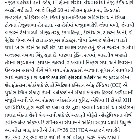
નજીક પહોંચ્યો હતો. જોકે, IT ક્ષેત્રના શેરોમાં વેચવાલીથી તેજી કંઈક અંશે
અટકી ગઈ હતી. આજે નિફ્ટી 50 માં શ્રીરામ ફાઇનાન્સ, હિન્ડાલ્કો
ઇન્ડસ્ટ્રીઝ, એક્સિસ બેંક, જિયો ફાઇનાન્સિયલ સર્વિસીસ અને સિપ્લા
ટોચના તેજીવાળા શેર હતા. આ શેરોમાં મજબૂત ખરીદી જોવા મળી, જેનાથી
બજારને ટેકો મળ્યો. બીજી તરફ, ટેક મહિન્દ્રા, ટીસીએસ, ટાઇટન કંપની, ડૉ.
રેડ્ડીઝ લેબ્સ અને ટાટા કન્ઝ્યુમર પ્રોડક્ટ્સ જેવા દિગ્ગજ શેરોમાં ઘટાડો
થયો. ખાસ કરીને આઇટી શેરો પર દબાણ સ્પષ્ટ હતું, જે તાજેતરના સત્રોમાં
બજારમાં નબળા બિંદુ રહ્યા છે. પાછલા ટ્રેડિંગ સત્રમાં, ભારતીય બજારો
તેમના શરૂઆતના ફાયદાને જાળવી રાખવામાં નિષ્ફળ ગયા અને દિવસના
ઉચ્ચતમ સ્તરથી નીચે બંધ થયા. રોકાણકારો આજના સુધારાને સાવધાની
સાથે જોઈ રહ્યા છે.
આજે કયા શેરો ફોકસમાં રહેશે?
આજે ફેડરલ બેંકના
શેર ફોકસમાં હોઈ શકે છે. કોમ્પિટિશન કમિશન ઓફ ઈન્ડિયા (CCI) એ
યુએસ સ્થિત રોકાણ કંપની બ્લેકસ્ટોનને બેંકમાં 9.99% હિસ્સો ખરીદવાની
મંજૂરી આપી છે. આ રોકાણ બ્લેકસ્ટોનના યુનિટ, એશિયા II ટોપકો XIII
પ્રેટ લિમિટેડ દ્વારા જારી કરાયેલા વોરંટ દ્વારા કરવામાં આવશે. આ ભંડોળનો
પ્રવાહ બેંકના શેરને વેગ આપી શકે છે. અદાણી પોર્ટ્સે ઓસ્ટ્રેલિયાના નોર્થ
ક્વીન્સલેન્ડ એક્સપોર્ટ ટર્મિનલના સંપાદનને અંતિમ સ્વરૂપ આપી દીધું છે.
આ સોદા બાદ, કંપનીએ તેના FY26 EBITDA અંદાજને વધારીને
₹22,350-23,350 કરોડ કર્યો છે. કાર્ગો વોલ્યુમ 545-555 MMT