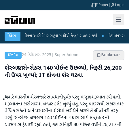
E-Paper
|
Login
ક્ષા લીકના આરોપો પર રાહુલ ગાંધીએ કેન્દ્ર પર પ્રહાર કર્યા
બ્રેકિંગ
●
હિંમતનગરમાં રહસ્યમય
24 ડિસેમ્બર, 2025
|
Super Admin
Bookmark
બિઝનેસ
શેરબજાર: સેન્સેક્સ 140 પોઈન્ટ ઉછળ્યો, નિફ્ટી 26,200
ની ઉપર ખુલ્યો; IT ક્ષેત્રના શેર ઘટ્યા
બુધવારે ભારતીય શેરબજારે સાવધાનીપૂર્વક પરંતુ મજબૂત શરૂઆત કરી હતી.
શરૂઆતના કારોબારમાં બજાર ફ્લેટ ખુલ્યું હતું, પરંતુ પાછળથી સકારાત્મક
વૈશ્વિક સંકેતો અને પસંદગીના શેરોમાં ખરીદીને કારણે તે લીલોતરી તરફ
વળ્યું. સેન્સેક્સ લગભગ 140 પોઈન્ટના વધારા સાથે 85,663 ની
આસપાસ ટ્રેડ કરી રહ્યો હતો, જ્યારે નિફ્ટી 40 પોઈન્ટ વધીને 26,217 ની