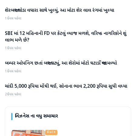
શેરબજાર થોડા વધારા સાથે ખુલ્યું, આ મોટા શેર લાલ રંગમાં ખુલ્યા
બિઝનેસ
1 દિવસ પહેલા
SBI માં 12 મહિનાની FD પર કેટલું વ્યાજ મળશે, વરિષ્ઠ નાગરિકોને શું
બિઝનેસ
લાભ મળે છે?
1 દિવસ પહેલા
બમ્પર ઓપનિંગ છતાં બજાર ઘટ્યું, આ શેરોમાં મોટો ઘટાડો જોવા મળ્યો
બિઝનેસ
1 દિવસ પહેલા
ચાંદી 5,000 રૂપિયા મોંઘી થઈ, સોનાના ભાવ 2,200 રૂપિયા સુધી વધ્યા
બિઝનેસ
2 દિવસ પહેલા
બિઝનેસ
ના વધુ સમાચાર
બિઝનેસ