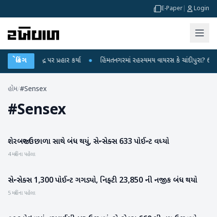
E-Paper
|
Login
ધીએ કેન્દ્ર પર પ્રહાર કર્યા
બ્રેકિંગ
●
હિંમતનગરમાં રહસ્યમય વાયરસ કે ચાંદીપુરા? 6 બાળક
હોમ
/
#Sensex
#
Sensex
શેરબજાર ઉછાળા સાથે બંધ થયું, સેન્સેક્સ 633 પોઈન્ટ વધ્યો
બિઝનેસ
4 મહિના પહેલા
સેન્સેક્સ 1,300 પોઈન્ટ ગગડ્યો, નિફ્ટી 23,850 ની નજીક બંધ થયો
બિઝનેસ
5 મહિના પહેલા