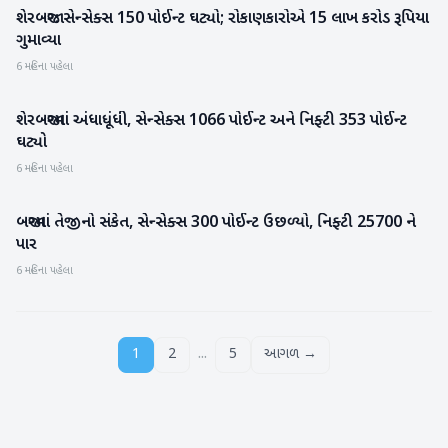
શેરબજાર: સેન્સેક્સ 150 પોઈન્ટ ઘટ્યો; રોકાણકારોએ 15 લાખ કરોડ રૂપિયા
બિઝનેસ
ગુમાવ્યા
6 મહિના પહેલા
શેરબજારમાં અંધાધૂંધી, સેન્સેક્સ 1066 પોઈન્ટ અને નિફ્ટી 353 પોઈન્ટ
બિઝનેસ
ઘટ્યો
6 મહિના પહેલા
બજારમાં તેજીનો સંકેત, સેન્સેક્સ 300 પોઈન્ટ ઉછળ્યો, નિફ્ટી 25700 ને
બિઝનેસ
પાર
6 મહિના પહેલા
...
1
2
5
આગળ →