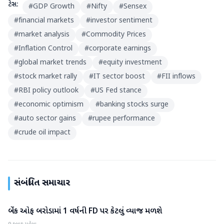
ટેગ્સ:
#
GDP Growth
#
Nifty
#
Sensex
#
financial markets
#
investor sentiment
#
market analysis
#
Commodity Prices
#
Inflation Control
#
corporate earnings
#
global market trends
#
equity investment
#
stock market rally
#
IT sector boost
#
FII inflows
#
RBI policy outlook
#
US Fed stance
#
economic optimism
#
banking stocks surge
#
auto sector gains
#
rupee performance
#
crude oil impact
સંબંધિત સમાચાર
બેંક ઓફ બરોડામાં 1 વર્ષની FD પર કેટલું વ્યાજ મળશે
બિઝનેસ