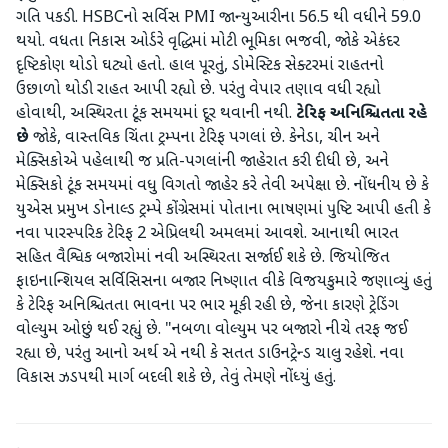
ગતિ પકડી. HSBCનો સર્વિસ PMI જાન્યુઆરીના 56.5 થી વધીને 59.0
થયો. વધતા નિકાસ ઓર્ડરે વૃદ્ધિમાં મોટી ભૂમિકા ભજવી, જોકે એકંદર
દૃષ્ટિકોણ થોડો ઘટ્યો હતો. હાલ પૂરતું, ડોમેસ્ટિક સેક્ટરમાં રાહતનો
ઉછાળો થોડી રાહત આપી રહ્યો છે. પરંતુ વેપાર તણાવ વધી રહ્યો
હોવાથી, અસ્થિરતા ટૂંક સમયમાં દૂર થવાની નથી.
ટેરિફ અનિશ્ચિતતા રહે
છે
જોકે, વાસ્તવિક ચિંતા ટ્રમ્પના ટેરિફ પગલાં છે. કેનેડા, ચીન અને
મેક્સિકોએ પહેલાથી જ પ્રતિ-પગલાંની જાહેરાત કરી દીધી છે, અને
મેક્સિકો ટૂંક સમયમાં વધુ વિગતો જાહેર કરે તેવી અપેક્ષા છે. નોંધનીય છે કે
યુએસ પ્રમુખ ડોનાલ્ડ ટ્રમ્પે કોંગ્રેસમાં પોતાના ભાષણમાં પુષ્ટિ આપી હતી કે
નવા પારસ્પરિક ટેરિફ 2 એપ્રિલથી અમલમાં આવશે. આનાથી ભારત
સહિત વૈશ્વિક બજારોમાં નવી અસ્થિરતા સર્જાઈ શકે છે. જિયોજિત
ફાઇનાન્શિયલ સર્વિસિસના બજાર નિષ્ણાત વીકે વિજયકુમારે જણાવ્યું હતું
કે ટેરિફ અનિશ્ચિતતા ભાવના પર ભાર મૂકી રહી છે, જેના કારણે ટ્રેડિંગ
વોલ્યુમ ઓછું થઈ રહ્યું છે. "નબળા વોલ્યુમ પર બજારો નીચે તરફ જઈ
રહ્યા છે, પરંતુ આનો અર્થ એ નથી કે સતત ડાઉનટ્રેન્ડ ચાલુ રહેશે. નવા
વિકાસ ઝડપથી માર્ગ બદલી શકે છે, તેવું તેમણે નોંધ્યું હતું.