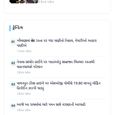
2 દિવસ પહેલા
ટ્રેન્ડિંગ
ખીમાણામાં જાહેર રસ્તા પર ગંદા પાણીનો નિકાલ, વેપારીઓ આકરા
01
પાણીએ
7 કલાક પહેલા
નેનાવા-સાંચોર હાઈવે પર ખાડાઓનું સામ્રાજ્ય બિસ્માર રસ્તાથી
02
વાહનચાલકો પરેશાન
2 દિવસ પહેલા
પાલનપુર-ડીસા હાઇવે પર એસઓજી પોલીસે 19.80 લાખનું મોર્ફિન
03
હિરોઈન ઝડપી પાડ્યું
2 દિવસ પહેલા
આજે આ રાજ્યોમાં ભારે પવન સાથે વરસાદની આગાહી
04
3 દિવસ પહેલા