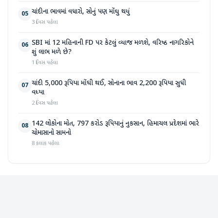
ચાંદીના ભાવમાં વધારો, સોનું પણ મોંઘુ થયું
05
3 દિવસ પહેલા
SBI માં 12 મહિનાની FD પર કેટલું વ્યાજ મળશે, વરિષ્ઠ નાગરિકોને
06
શું લાભ મળે છે?
1 દિવસ પહેલા
ચાંદી 5,000 રૂપિયા મોંઘી થઈ, સોનાના ભાવ 2,200 રૂપિયા સુધી
07
વધ્યા
2 દિવસ પહેલા
142 લોકોના મોત, 797 કરોડ રૂપિયાનું નુકસાન, હિમાચલ પ્રદેશમાં ભારે
08
ચોમાસાનો સામનો
8 કલાક પહેલા