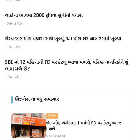
9 કલાક પહેલા
ચાંદીના ભાવમાં 2800 રૂપિયા સુધીનો વધારો
બિઝનેસ
10 કલાક પહેલા
શેરબજાર થોડા વધારા સાથે ખુલ્યું, આ મોટા શેર લાલ રંગમાં ખુલ્યા
બિઝનેસ
1 દિવસ પહેલા
SBI માં 12 મહિનાની FD પર કેટલું વ્યાજ મળશે, વરિષ્ઠ નાગરિકોને શું
બિઝનેસ
લાભ મળે છે?
1 દિવસ પહેલા
બિઝનેસ
ના વધુ સમાચાર
બિઝનેસ
બેંક ઓફ બરોડામાં 1 વર્ષની FD પર કેટલું વ્યાજ
મળશે
9 કલાક પહેલા