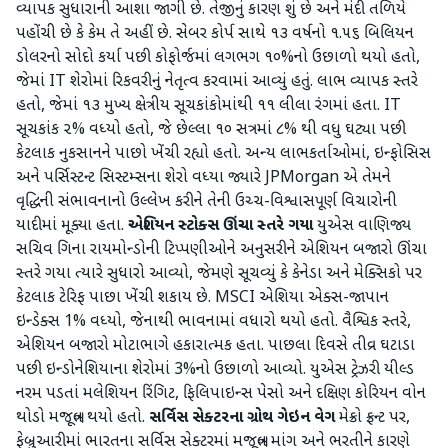
વ્યાપક સુધારાની આશા જાગી છે. તેજીનું કારણ શું છે અને મંદી તળિયે
પહોંચી છે કે કેમ તે અહીં છે. સેબર કોર્પ સાથે ૧૩ વર્ષનો ૧.૫૬ બિલિયન
ડોલરનો સોદો કર્યા પછી કોફોર્જમાં લગભગ ૧૦%નો ઉછાળો થયો હતો,
જેમાં IT શેરોમાં રિકવરીનું નેતૃત્વ કરવામાં આવ્યું હતું. લાભ વ્યાપક સ્તરે
હતો, જેમાં ૧૩ મુખ્ય ક્ષેત્રીય સૂચકાંકોમાંથી ૧૧ લીલા રંગમાં હતા. IT
સૂચકાંક ૨% વધ્યો હતો, જે છેલ્લા ૧૦ સત્રમાં ૮% થી વધુ ઘટ્યા પછી
કેટલાક નુકસાનને પાછો ખેંચી રહ્યો હતો. અન્ય લાભકર્તાઓમાં, ઇન્ફોસિસ
અને પર્સિસ્ટન્ટ સિસ્ટમ્સના શેરો વધ્યા જ્યારે JPMorgan એ તેમને
વૃદ્ધિની સંભાવનાનો ઉલ્લેખ કરીને તેની ઉચ્ચ-વિશ્વાસપૂર્ણ વિચારોની
યાદીમાં મૂક્યા હતા.
એશિયન સ્ટોક્સ ઊંચા સ્તરે ગયા
યુએસ વાણિજ્ય
સચિવ ગિના રાયમોન્ડોની ટિપ્પણીઓને અનુસરીને એશિયન બજારો ઊંચા
સ્તરે ગયા ત્યારે સુધારો આવ્યો, જેમણે સૂચવ્યું કે કેનેડા અને મેક્સિકો પર
કેટલાક ટેરિફ પાછા ખેંચી શકાય છે. MSCI એશિયા એક્સ-જાપાન
ઇન્ડેક્સ 1% વધ્યો, જેનાથી ભાવનામાં વધારો થયો હતો. વૈશ્વિક સ્તરે,
એશિયન બજારો મોટાભાગે હકારાત્મક હતા. પાછલા દિવસે તીવ્ર ઘટાડા
પછી ઇન્ડોનેશિયાના શેરોમાં 3%નો ઉછાળો આવ્યો. યુએસ ટ્રેઝરી યીલ્ડ
નરમ પડતાં મલેશિયન રિંગિટ, ફિલિપાઇન્સ પેસો અને દક્ષિણ કોરિયન વોન
થોડો મજબૂત થયો હતો.
સર્વિસ સેક્ટરના ગ્રોથ ગેઇન વેગ
મેક્રો ફ્રન્ટ પર,
ફેબ્રુઆરીમાં ભારતના સર્વિસ સેક્ટરમાં મજબૂત માંગ અને ભરતીને કારણે