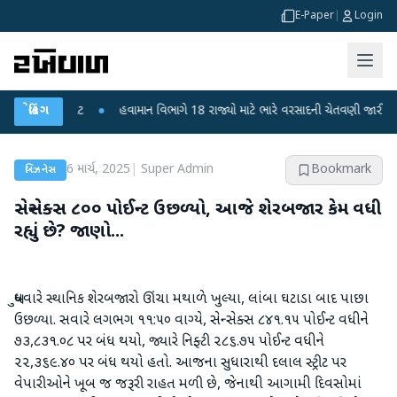
E-Paper
|
Login
તથી ફફડાટ
બ્રેકિંગ
●
હવામાન વિભાગે 18 રાજ્યો માટે ભારે વરસાદની ચેતવણી જારી કરી
●
6 માર્ચ, 2025
|
Super Admin
Bookmark
બિઝનેસ
સેન્સેક્સ ૮૦૦ પોઈન્ટ ઉછળ્યો, આજે શેરબજાર કેમ વધી
રહ્યું છે? જાણો...
બુધવારે સ્થાનિક શેરબજારો ઊંચા મથાળે ખુલ્યા, લાંબા ઘટાડા બાદ પાછા
ઉછળ્યા. સવારે લગભગ ૧૧:૫૦ વાગ્યે, સેન્સેક્સ ૮૪૧.૧૫ પોઈન્ટ વધીને
૭૩,૮૩૧.૦૮ પર બંધ થયો, જ્યારે નિફ્ટી ૨૮૬.૭૫ પોઈન્ટ વધીને
૨૨,૩૬૯.૪૦ પર બંધ થયો હતો. આજના સુધારાથી દલાલ સ્ટ્રીટ પર
વેપારીઓને ખૂબ જ જરૂરી રાહત મળી છે, જેનાથી આગામી દિવસોમાં