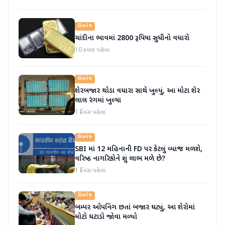
બિઝનેસ
ચાંદીના ભાવમાં 2800 રૂપિયા સુધીનો વધારો
10 કલાક પહેલા
બિઝનેસ
શેરબજાર થોડા વધારા સાથે ખુલ્યું, આ મોટા શેર
લાલ રંગમાં ખુલ્યા
1 દિવસ પહેલા
બિઝનેસ
SBI માં 12 મહિનાની FD પર કેટલું વ્યાજ મળશે,
વરિષ્ઠ નાગરિકોને શું લાભ મળે છે?
1 દિવસ પહેલા
બિઝનેસ
બમ્પર ઓપનિંગ છતાં બજાર ઘટ્યું, આ શેરોમાં
મોટો ઘટાડો જોવા મળ્યો