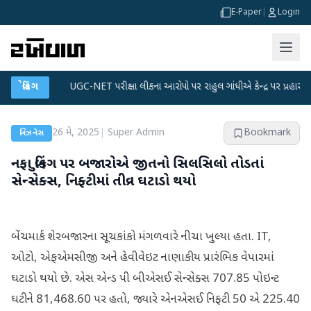
E-Paper
|
Login
લાન
●
બ્રેકિંગ
UGC-NET પરીક્ષા લીકના આરોપો પર રાહુલ ગાંધીએ કેન્દ્ર પર પ્રહાર કર્યા
●
26 મે, 2025
|
Super Admin
Bookmark
બિઝનેસ
નફા બુકિંગ પર બજારોએ જીતનો સિલસિલો તોડતાં
સેન્સેક્સ, નિફ્ટીમાં તીવ્ર ઘટાડો થયો
બેંચમાર્ક શેરબજારના સૂચકાંકો મંગળવારે નીચા ખુલ્યા હતા. IT,
ઓટો, એફએમસીજી અને હેવીવેઇટ નાણાકીય પ્રારંભિક વેપારમાં
ઘટાડો થયો છે. એસ એન્ડ પી બીએસઈ સેન્સેક્સ 707.85 પોઇન્ટ
ઘટીને 81,468.60 પર હતો, જ્યારે એનએસઈ નિફ્ટી 50 એ 225.40