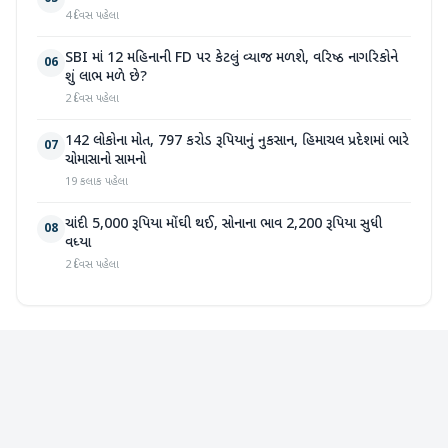
4 દિવસ પહેલા
SBI માં 12 મહિનાની FD પર કેટલું વ્યાજ મળશે, વરિષ્ઠ નાગરિકોને
06
શું લાભ મળે છે?
2 દિવસ પહેલા
142 લોકોના મોત, 797 કરોડ રૂપિયાનું નુકસાન, હિમાચલ પ્રદેશમાં ભારે
07
ચોમાસાનો સામનો
19 કલાક પહેલા
ચાંદી 5,000 રૂપિયા મોંઘી થઈ, સોનાના ભાવ 2,200 રૂપિયા સુધી
08
વધ્યા
2 દિવસ પહેલા