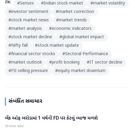
ટેગ્સ:
#
Sensex
#
Indian stock market
#
market volatility
#
investor sentiment
#
market correction
#
stock market news
#
market trends
#
market analysis
#
economic indicators
#
stock market decline
#
global market impact
#
Nifty fall
#
stock market update
#
financial sector stocks
#
Sectoral Performance
#
market outlook
#
profit booking
#
IT sector decline
#
FII selling pressure
#
equity market downturn
સંબંધિત સમાચાર
બેંક ઓફ બરોડામાં 1 વર્ષની FD પર કેટલું વ્યાજ મળશે
બિઝનેસ
20 કલાક પહેલા