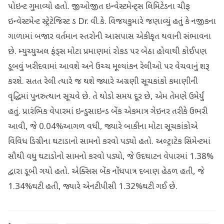
પોઇન્ટ ગુમાવ્યો હતો. જીઓજીત ઇન્વેસ્ટમેન્ટ્સ લિમિટેડના ચીફ
ઇન્વેસ્ટમેન્ટ સ્ટ્રેટેજિસ્ટ ડ Dr. વી.કે. વિજયકુમારે જણાવ્યું હતું કે નજીકના
ગાળામાં બજાર વર્તમાન સ્તરોની આસપાસ એકીકૃત થવાની સંભાવના
છે. મ્યુચ્યુઅલ ફંડ્સ મોટા પ્રમાણમાં રોકડ પર બેઠા હોવાથી કોઈપણ
ડૂબવું ખરીદવામાં આવશે અને ઉચ્ચ મૂલ્યાંકન રેલીઓ પર વેચવાનું શરૂ
કરશે. સતત રેલી ત્યારે જ થશે જ્યારે અગ્રણી સૂચકાંકો કમાણીની
વૃદ્ધિમાં પુનરુત્થાન સૂચવે છે. તે થોડો સમય દૂર છે, એમ તેમણે ઉમેર્યું
હતું. પ્રારંભિક વેપારમાં ઇન્ડુસાઇન્ડ બેંક એકમાત્ર ગેઇનર તરીકે ઉભરી
આવી, જે 0.04%આગળ વધી, જ્યારે બાકીના મોટા સૂચકાંકોએ
વિવિધ ડિગ્રીના ઘટાડાનો સામનો કરવો પડ્યો હતો. અલ્ટ્રાટેક સિમેન્ટમાં
સૌથી વધુ ઘટાડોનો સામનો કરવો પડ્યો, જે ઉદઘાટન વેપારમાં 1.38%
દ્વારા ડૂબી ગયો હતો. એક્સિસ બેંક નોંધપાત્ર દબાણ હેઠળ હતી, જે
1.34%ઘટી હતી, જ્યારે એનટીપીસી 1.32%ઘટી ગઈ છે.