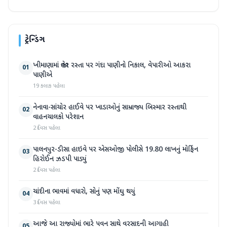
ટ્રેન્ડિંગ
ખીમાણામાં જાહેર રસ્તા પર ગંદા પાણીનો નિકાલ, વેપારીઓ આકરા
01
પાણીએ
19 કલાક પહેલા
નેનાવા-સાંચોર હાઈવે પર ખાડાઓનું સામ્રાજ્ય બિસ્માર રસ્તાથી
02
વાહનચાલકો પરેશાન
2 દિવસ પહેલા
પાલનપુર-ડીસા હાઇવે પર એસઓજી પોલીસે 19.80 લાખનું મોર્ફિન
03
હિરોઈન ઝડપી પાડ્યું
2 દિવસ પહેલા
ચાંદીના ભાવમાં વધારો, સોનું પણ મોંઘુ થયું
04
3 દિવસ પહેલા
આજે આ રાજ્યોમાં ભારે પવન સાથે વરસાદની આગાહી
05