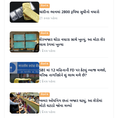
બિઝનેસ
ચાંદીના ભાવમાં 2800 રૂપિયા સુધીનો વધારો
21 કલાક પહેલા
બિઝનેસ
શેરબજાર થોડા વધારા સાથે ખુલ્યું, આ મોટા શેર
લાલ રંગમાં ખુલ્યા
1 દિવસ પહેલા
બિઝનેસ
SBI માં 12 મહિનાની FD પર કેટલું વ્યાજ મળશે,
વરિષ્ઠ નાગરિકોને શું લાભ મળે છે?
2 દિવસ પહેલા
બિઝનેસ
બમ્પર ઓપનિંગ છતાં બજાર ઘટ્યું, આ શેરોમાં
મોટો ઘટાડો જોવા મળ્યો
2 દિવસ પહેલા