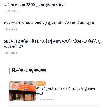
ચાંદીના ભાવમાં 2800 રૂપિયા સુધીનો વધારો
બિઝનેસ
21 કલાક પહેલા
શેરબજાર થોડા વધારા સાથે ખુલ્યું, આ મોટા શેર લાલ રંગમાં ખુલ્યા
બિઝનેસ
1 દિવસ પહેલા
SBI માં 12 મહિનાની FD પર કેટલું વ્યાજ મળશે, વરિષ્ઠ નાગરિકોને શું
બિઝનેસ
લાભ મળે છે?
2 દિવસ પહેલા
બિઝનેસ
ના વધુ સમાચાર
બિઝનેસ
બેંક ઓફ બરોડામાં 1 વર્ષની FD પર કેટલું વ્યાજ
મળશે
20 કલાક પહેલા