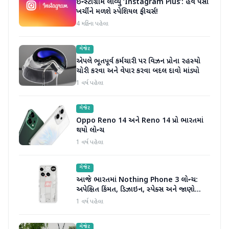
ઇન્સ્ટાગ્રામ લાવ્યું ‘Instagram Plus’: હવે પૈસા
ખર્ચીને મળશે સ્પેશિયલ ફીચર્સ!
4 મહિના પહેલા
ગેજેટ
એપલે ભૂતપૂર્વ કર્મચારી પર વિઝન પ્રોના રહસ્યો
ચોરી કરવા અને વેપાર કરવા બદલ દાવો માંડ્યો
1 વર્ષ પહેલા
ગેજેટ
Oppo Reno 14 અને Reno 14 પ્રો ભારતમાં
થયો લોન્ચ
1 વર્ષ પહેલા
ગેજેટ
આજે ભારતમાં Nothing Phone 3 લોન્ચ:
અપેક્ષિત કિંમત, ડિઝાઇન, સ્પેક્સ અને જાણો
બીજું બધું જ
1 વર્ષ પહેલા
ગેજેટ