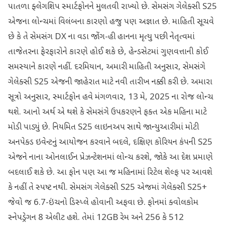
પાતળા ફ્લેગશિપ સ્માર્ટફોનને મુલતવી રાખ્યો છે. સેમસંગ ગેલેક્સી S25
એજના લોન્ચમાં વિલંબના કારણો હજુ પણ અજ્ઞાત છે. માહિતી સૂચવે
છે કે તે સેમસંગ DX ના વડા જોંગ-હી હાનના મૃત્યુ પછી નેતૃત્વમાં
તાજેતરના ફેરફારોને કારણે હોઈ શકે છે, હેન્ડસેટમાં ગુણવત્તાની કોઈ
સમસ્યાને કારણે નહીં. દરમિયાન, અમારી માહિતી અનુસાર, સેમસંગે
ગેલેક્સી S25 એજની જાહેરાત માટે નવી તારીખ નક્કી કરી છે. અમારા
સૂત્રો અનુસાર, સ્માર્ટફોન હવે મંગળવાર, 13 મે, 2025 ના રોજ લોન્ચ
થશે. આનો અર્થ એ થશે કે સેમસંગે ઉપકરણને ફક્ત એક મહિના માટે
મોડી પાડ્યું છે. નિયમિત S25 લાઇનઅપ સાથે જાન્યુઆરીમાં મોટી
અનપેક્ડ ઇવેન્ટનું આયોજન કરવાને બદલે, દક્ષિણ કોરિયન કંપની S25
એજને નાના ઓનલાઈન પ્રેઝન્ટેશનમાં લોન્ચ કરશે, જોકે આ દેશ પ્રમાણે
બદલાઈ શકે છે. આ ફોન પણ આ જ મહિનામાં રિટેલ શેલ્ફ પર આવશે
કે નહીં તે સ્પષ્ટ નથી. સેમસંગ ગેલેક્સી S25 એજમાં ગેલેક્સી S25+
જેવો જ 6.7-ઇંચનો ડિસ્પ્લે હોવાની અફવા છે. ફોનમાં ક્વોલકોમ
સ્નેપડ્રેગન 8 એલીટ હશે. તેમાં 12GB રેમ અને 256 કે 512