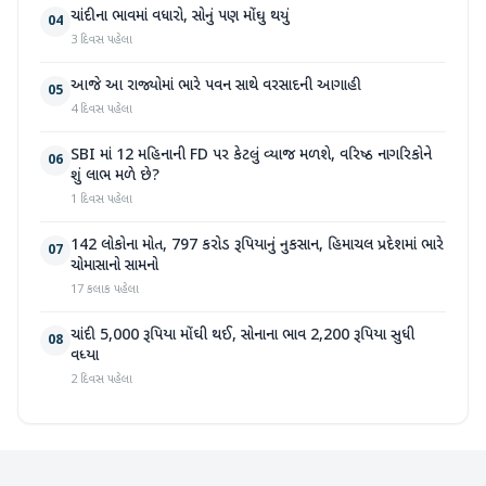
ચાંદીના ભાવમાં વધારો, સોનું પણ મોંઘુ થયું
04
3 દિવસ પહેલા
આજે આ રાજ્યોમાં ભારે પવન સાથે વરસાદની આગાહી
05
4 દિવસ પહેલા
SBI માં 12 મહિનાની FD પર કેટલું વ્યાજ મળશે, વરિષ્ઠ નાગરિકોને
06
શું લાભ મળે છે?
1 દિવસ પહેલા
142 લોકોના મોત, 797 કરોડ રૂપિયાનું નુકસાન, હિમાચલ પ્રદેશમાં ભારે
07
ચોમાસાનો સામનો
17 કલાક પહેલા
ચાંદી 5,000 રૂપિયા મોંઘી થઈ, સોનાના ભાવ 2,200 રૂપિયા સુધી
08
વધ્યા
2 દિવસ પહેલા