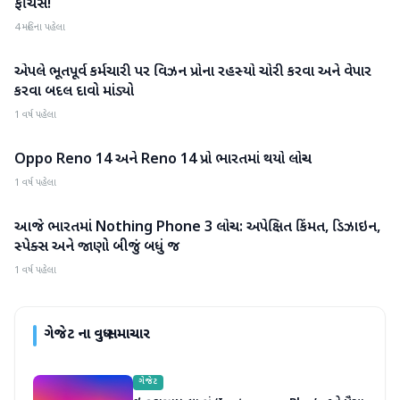
ફીચર્સ!
4 મહિના પહેલા
એપલે ભૂતપૂર્વ કર્મચારી પર વિઝન પ્રોના રહસ્યો ચોરી કરવા અને વેપાર
ગેજેટ
કરવા બદલ દાવો માંડ્યો
1 વર્ષ પહેલા
Oppo Reno 14 અને Reno 14 પ્રો ભારતમાં થયો લોન્ચ
ગેજેટ
1 વર્ષ પહેલા
આજે ભારતમાં Nothing Phone 3 લોન્ચ: અપેક્ષિત કિંમત, ડિઝાઇન,
ગેજેટ
સ્પેક્સ અને જાણો બીજું બધું જ
1 વર્ષ પહેલા
ગેજેટ
ના વધુ સમાચાર
ગેજેટ