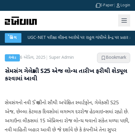
E-Paper
|
Login
UGC-NET પરીક્ષા લીકના આરોપો પર રાહુલ ગાંધીએ કેન્દ્ર પર પ્રહાર કર્યા
બ્રેકિંગ
●
હિંમતન
6 એપ્રિલ, 2025
|
Super Admin
Bookmark
ગેજેટ
સેમસંગ ગેલેક્સી S25 એજ લોન્ચ તારીખ ફરીથી શેડ્યૂલ
કરવામાં આવી
સેમસંગનો નવી S શ્રેણીનો સૌથી અપેક્ષિત સ્માર્ટફોન, ગેલેક્સી S25
એજ, છેલ્લા કેટલાક દિવસોમાં લગભગ દરરોજ હેડલાઇન્સમાં રહ્યો છે.
અગાઉના લીક્સમાં 15 એપ્રિલના રોજ લોન્ચ થવાનો સંકેત મળ્યા પછી,
નવી માહિતી બહાર આવી છે જે દર્શાવે છે કે કંપનીએ તેના સુપર