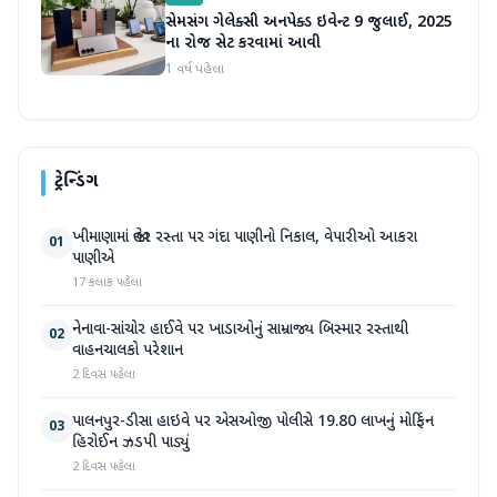
સેમસંગ ગેલેક્સી અનપેક્ડ ઇવેન્ટ 9 જુલાઈ, 2025
ના રોજ સેટ કરવામાં આવી
1 વર્ષ પહેલા
ટ્રેન્ડિંગ
ખીમાણામાં જાહેર રસ્તા પર ગંદા પાણીનો નિકાલ, વેપારીઓ આકરા
01
પાણીએ
17 કલાક પહેલા
નેનાવા-સાંચોર હાઈવે પર ખાડાઓનું સામ્રાજ્ય બિસ્માર રસ્તાથી
02
વાહનચાલકો પરેશાન
2 દિવસ પહેલા
પાલનપુર-ડીસા હાઇવે પર એસઓજી પોલીસે 19.80 લાખનું મોર્ફિન
03
હિરોઈન ઝડપી પાડ્યું
2 દિવસ પહેલા