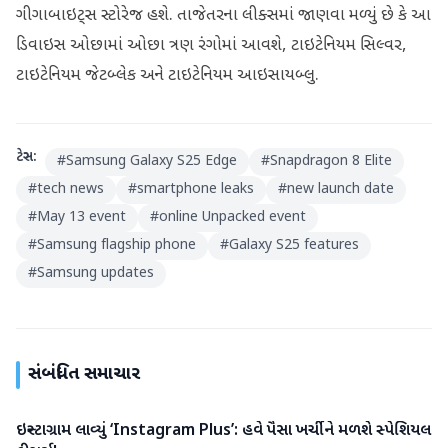
ગીગાબાઇટ્સ સ્ટોરેજ હશે. તાજેતરના લીક્સમાં જાણવા મળ્યું છે કે આ
ડિવાઇસ ઓછામાં ઓછા ત્રણ રંગોમાં આવશે, ટાઇટેનિયમ સિલ્વર,
ટાઇટેનિયમ જેટબ્લેક અને ટાઇટેનિયમ આઇસાયબ્લુ.
ટેગ્સ:
#
Samsung Galaxy S25 Edge
#
Snapdragon 8 Elite
#
tech news
#
smartphone leaks
#
new launch date
#
May 13 event
#
online Unpacked event
#
Samsung flagship phone
#
Galaxy S25 features
#
Samsung updates
સંબંધિત સમાચાર
ઇન્સ્ટાગ્રામ લાવ્યું ‘Instagram Plus’: હવે પૈસા ખર્ચીને મળશે સ્પેશિયલ
ગેજેટ