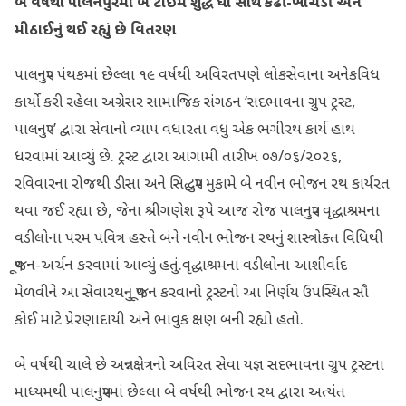
બે વર્ષથી પાલનપુરમાં બે ટાઈમ શુદ્ધ ઘી સાથે કઢી-ખીચડી અને
મીઠાઈનું થઈ રહ્યું છે વિતરણ
પાલનપુર પંથકમાં છેલ્લા ૧૯ વર્ષથી અવિરતપણે લોકસેવાના અનેકવિધ
કાર્યો કરી રહેલા અગ્રેસર સામાજિક સંગઠન ‘સદભાવના ગ્રુપ ટ્રસ્ટ,
પાલનપુર’ દ્વારા સેવાનો વ્યાપ વધારતા વધુ એક ભગીરથ કાર્ય હાથ
ધરવામાં આવ્યું છે. ટ્રસ્ટ દ્વારા આગામી તારીખ ૦૭/૦૬/૨૦૨૬,
રવિવારના રોજથી ડીસા અને સિદ્ધપુર મુકામે બે નવીન ભોજન રથ કાર્યરત
થવા જઈ રહ્યા છે, જેના શ્રીગણેશ રૂપે આજ રોજ પાલનપુર વૃદ્ધાશ્રમના
વડીલોના પરમ પવિત્ર હસ્તે બંને નવીન ભોજન રથનું શાસ્ત્રોક્ત વિધિથી
પૂજન-અર્ચન કરવામાં આવ્યું હતું.વૃદ્ધાશ્રમના વડીલોના આશીર્વાદ
મેળવીને આ સેવારથનું પૂજન કરવાનો ટ્રસ્ટનો આ નિર્ણય ઉપસ્થિત સૌ
કોઈ માટે પ્રેરણાદાયી અને ભાવુક ક્ષણ બની રહ્યો હતો.
બે વર્ષથી ચાલે છે અન્નક્ષેત્રનો અવિરત સેવા યજ્ઞ સદભાવના ગ્રુપ ટ્રસ્ટના
માધ્યમથી પાલનપુરમાં છેલ્લા બે વર્ષથી ભોજન રથ દ્વારા અત્યંત