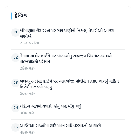
ટ્રેન્ડિંગ
ખીમાણામાં જાહેર રસ્તા પર ગંદા પાણીનો નિકાલ, વેપારીઓ આકરા
01
પાણીએ
20 કલાક પહેલા
નેનાવા-સાંચોર હાઈવે પર ખાડાઓનું સામ્રાજ્ય બિસ્માર રસ્તાથી
02
વાહનચાલકો પરેશાન
2 દિવસ પહેલા
પાલનપુર-ડીસા હાઇવે પર એસઓજી પોલીસે 19.80 લાખનું મોર્ફિન
03
હિરોઈન ઝડપી પાડ્યું
2 દિવસ પહેલા
ચાંદીના ભાવમાં વધારો, સોનું પણ મોંઘુ થયું
04
3 દિવસ પહેલા
આજે આ રાજ્યોમાં ભારે પવન સાથે વરસાદની આગાહી
05
4 દિવસ પહેલા