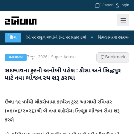
E-Paper
|
Login
રોપો પર રાહુલ ગાંધીએ કેન્દ્ર પર પ્રહાર કર્યા
બ્રેકિંગ
●
હિંમતનગરમાં રહસ્યમય વાયરસ કે ચ
7 જૂન, 2026
|
Super Admin
Bookmark
બનાસકાંઠા
સદભાવના ટ્રસ્ટની અનોખી પહેલ : ડીસા અને સિદ્ધપુર
માટે નવા ભોજન રથ શરૂ કરાયા
છેલ્લા ૧૯ વર્ષથી લોકસેવામાં કાર્યરત ટ્રસ્ટ આગામી રવિવાર
(૦૭/૦૬/૨૦૨૬) થી બે નવા શહેરોમાં નિઃશુલ્ક ભોજન સેવા શરૂ
કરશે