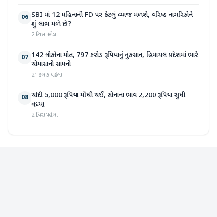
SBI માં 12 મહિનાની FD પર કેટલું વ્યાજ મળશે, વરિષ્ઠ નાગરિકોને
06
શું લાભ મળે છે?
2 દિવસ પહેલા
142 લોકોના મોત, 797 કરોડ રૂપિયાનું નુકસાન, હિમાચલ પ્રદેશમાં ભારે
07
ચોમાસાનો સામનો
21 કલાક પહેલા
ચાંદી 5,000 રૂપિયા મોંઘી થઈ, સોનાના ભાવ 2,200 રૂપિયા સુધી
08
વધ્યા
2 દિવસ પહેલા