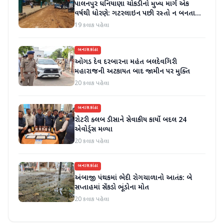
પાલનપુર ધનિયાણા ચોકડીનો મુખ્ય માર્ગ એક
વર્ષથી ધોરણે: ગટરલાઇન પછી રસ્તો ન બનતા
હાલાકી
19 કલાક પહેલા
બનાસકાંઠા
ઓગડ દેવ દરબારના મહંત બલદેવગિરી
મહારાજની અટકાયત બાદ જામીન પર મુક્તિ
20 કલાક પહેલા
બનાસકાંઠા
રોટરી ક્લબ ડીસાને સેવાકીય કાર્યો બદલ 24
એવોર્ડ્સ મળ્યા
20 કલાક પહેલા
બનાસકાંઠા
અંબાજી પંથકમાં ભેદી રોગચાળાનો આતંક: બે
સપ્તાહમાં સેંકડો ભૂંડોના મોત
20 કલાક પહેલા