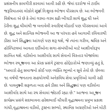
પ્રશંસનીય કામગીરી કરવામાં આવી રહી છે. જેમાં દરરોજ બે ટાઈમ
જરૂરિયાતમંદ લોકોને સંપૂર્ણ નિઃશુલ્ક ભોજન પીરસાય છે. આ ભોજનની
વિશેષતા એ છે કે તેમાં ગરમા-ગરમ કઢી-ખીચડી સાથે શુદ્ધ ઘી અને
ડેરીના શુદ્ધ ઘીમાંથી જ બનાવેલી સ્વાદિષ્ટ મીઠાઈ પણ પીરસવામાં આવે
છે. શુદ્ધ અને સાત્વિક ભોજનની આ જ પરંપરા હવે આગામી રવિવારથી
ડીસા અને સિદ્ધપુરના આંગણે પણ શરૂ થશે, જે ત્યાંના ગરીબ, શ્રમિક અને
હોસ્પિટલમાં આવતા દર્દીઓના સગા-સંબંધીઓ માટે આશીર્વાદરૂપ
સાબિત થશે. વડીલોના આશીર્વાદ સાથે સેવાનો વિસ્તાર યોજાયેલા
ભોજન રથ પૂજનના આ પ્રેરક પ્રસંગે ટ્રસ્ટના હોદ્દેદારોએ જણાવ્યું હતું કે,
"અમારો હેતુ સમાજનો કોઈ પણ વ્યક્તિ ભૂખ્યો ન સૂવે તેવો છે. છેલ્લા
૧૯ વર્ષથી જનતાના સહયોગથી અનેકવિધ સેવા પ્રવૃત્તિઓ ચાલી રહી
છે. પાલનપુરની સફળતા બાદ હવે ડીસા અને સિદ્ધપુરમાં પણ વડીલોના
આશીર્વાદ સાથે આ રથ સેવામાં જોડાઈ રહ્યા છે." આજના આ પૂજન
કાર્યક્રમ પ્રસંગે સદભાવના હરેશભાઈ ચૌધરી વૃદ્ધાશ્રમના પ્રમુખ પ્રકાશ
ગાંધી,વૃદ્ધાશ્રમના વડીલો, ટ્રસ્ટના સભ્યો, સ્થાનિક અગ્રણીઓ અને મોટી