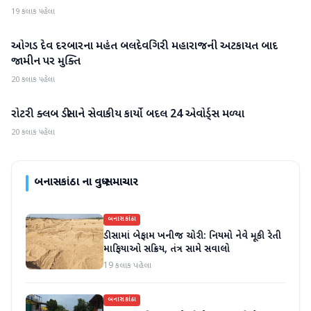
19 કલાક પહેલા
ઓગડ દેવ દરબારના મહંત બલદેવગિરી મહારાજની અટકાયત બાદ
બનાસકાંઠા
જામીન પર મુક્તિ
20 કલાક પહેલા
રોટરી ક્લબ ડીસાને સેવાકીય કાર્યો બદલ 24 એવોર્ડ્સ મળ્યા
બનાસકાંઠા
20 કલાક પહેલા
બનાસકાંઠા
ના વધુ સમાચાર
બનાસકાંઠા
ડીસામાં બેફામ ખનીજ ચોરી: નિયમો નેવે મૂકી રેતી
માફિયાઓ સક્રિય, તંત્ર સામે સવાલો
19 કલાક પહેલા
બનાસકાંઠા