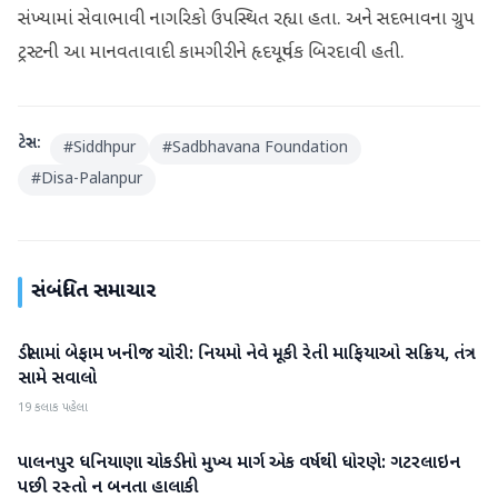
સંખ્યામાં સેવાભાવી નાગરિકો ઉપસ્થિત રહ્યા હતા. અને સદભાવના ગ્રુપ
ટ્રસ્ટની આ માનવતાવાદી કામગીરીને હૃદયપૂર્વક બિરદાવી હતી.
ટેગ્સ:
#
Siddhpur
#
Sadbhavana Foundation
#
Disa-Palanpur
સંબંધિત સમાચાર
ડીસામાં બેફામ ખનીજ ચોરી: નિયમો નેવે મૂકી રેતી માફિયાઓ સક્રિય, તંત્ર
બનાસકાંઠા
સામે સવાલો
19 કલાક પહેલા
પાલનપુર ધનિયાણા ચોકડીનો મુખ્ય માર્ગ એક વર્ષથી ધોરણે: ગટરલાઇન
બનાસકાંઠા
પછી રસ્તો ન બનતા હાલાકી