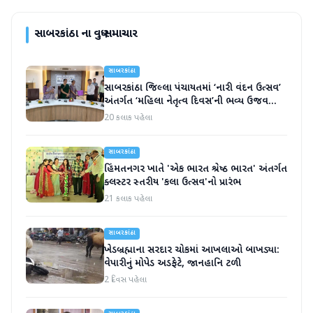
સાબરકાંઠા
ના વધુ સમાચાર
સાબરકાંઠા
સાબરકાંઠા જિલ્લા પંચાયતમાં ‘નારી વંદન ઉત્સવ’
અંતર્ગત ‘મહિલા નેતૃત્વ દિવસ’ની ભવ્ય ઉજવણી
કરાઈ
20 કલાક પહેલા
સાબરકાંઠા
હિંમતનગર ખાતે 'એક ભારત શ્રેષ્ઠ ભારત' અંતર્ગત
ક્લસ્ટર સ્તરીય 'કલા ઉત્સવ'નો પ્રારંભ
21 કલાક પહેલા
સાબરકાંઠા
ખેડબ્રહ્માના સરદાર ચોકમાં આખલાઓ બાખડ્યા:
વેપારીનું મોપેડ અડફેટે, જાનહાનિ ટળી
2 દિવસ પહેલા