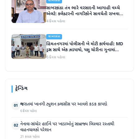
સાબરકાંઠા
સાબરકાંઠા તંત્ર ભારે વરસાદની આગાહી વચ્ચે
એલર્ટ: કલેક્ટરની નાગરિકોને સાવચેતી રાખવા
અપીલ
4 દિવસ પહેલા
સાબરકાંઠા
હિંમતનગરમાં પોલીસની બે મોટી કાર્યવાહી: MD
ડ્રગ્સ સાથે એક ઝડપાયો, પશુ ચોરીના ગુનામાં
આરોપીની ધરપકડ
6 દિવસ પહેલા
ટ્રેન્ડિંગ
ગુજરાતમાં ખાનગી ટ્યુશન ક્લાસીસ પર આવશે કડક કાયદો
01
6 દિવસ પહેલા
નેનાવા-સાંચોર હાઈવે પર ખાડાઓનું સામ્રાજ્ય બિસ્માર રસ્તાથી
02
વાહનચાલકો પરેશાન
21 કલાક પહેલા