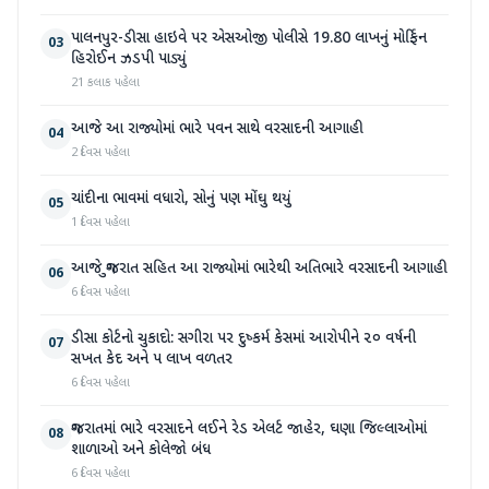
પાલનપુર-ડીસા હાઇવે પર એસઓજી પોલીસે 19.80 લાખનું મોર્ફિન
03
હિરોઈન ઝડપી પાડ્યું
21 કલાક પહેલા
આજે આ રાજ્યોમાં ભારે પવન સાથે વરસાદની આગાહી
04
2 દિવસ પહેલા
ચાંદીના ભાવમાં વધારો, સોનું પણ મોંઘુ થયું
05
1 દિવસ પહેલા
આજે ગુજરાત સહિત આ રાજ્યોમાં ભારેથી અતિભારે વરસાદની આગાહી
06
6 દિવસ પહેલા
ડીસા કોર્ટનો ચુકાદો: સગીરા પર દુષ્કર્મ કેસમાં આરોપીને ૨૦ વર્ષની
07
સખત કેદ અને ૫ લાખ વળતર
6 દિવસ પહેલા
ગુજરાતમાં ભારે વરસાદને લઈને રેડ એલર્ટ જાહેર, ઘણા જિલ્લાઓમાં
08
શાળાઓ અને કોલેજો બંધ
6 દિવસ પહેલા