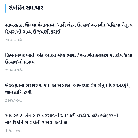
સંબંધિત સમાચાર
સાબરકાંઠા જિલ્લા પંચાયતમાં ‘નારી વંદન ઉત્સવ’ અંતર્ગત ‘મહિલા નેતૃત્વ
સાબરકાંઠા
દિવસ’ની ભવ્ય ઉજવણી કરાઈ
20 કલાક પહેલા
હિંમતનગર ખાતે 'એક ભારત શ્રેષ્ઠ ભારત' અંતર્ગત ક્લસ્ટર સ્તરીય 'કલા
સાબરકાંઠા
ઉત્સવ'નો પ્રારંભ
21 કલાક પહેલા
ખેડબ્રહ્માના સરદાર ચોકમાં આખલાઓ બાખડ્યા: વેપારીનું મોપેડ અડફેટે,
સાબરકાંઠા
જાનહાનિ ટળી
2 દિવસ પહેલા
સાબરકાંઠા તંત્ર ભારે વરસાદની આગાહી વચ્ચે એલર્ટ: કલેક્ટરની
સાબરકાંઠા
નાગરિકોને સાવચેતી રાખવા અપીલ
4 દિવસ પહેલા