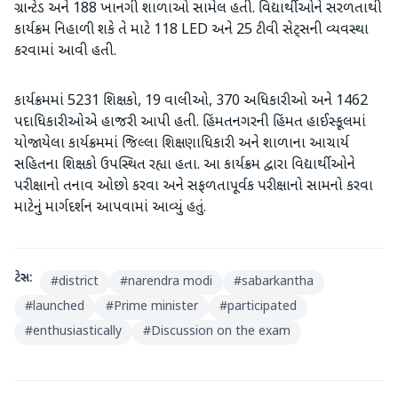
ગ્રાન્ટેડ અને 188 ખાનગી શાળાઓ સામેલ હતી. વિદ્યાર્થીઓને સરળતાથી
કાર્યક્રમ નિહાળી શકે તે માટે 118 LED અને 25 ટીવી સેટ્સની વ્યવસ્થા
કરવામાં આવી હતી.
કાર્યક્રમમાં 5231 શિક્ષકો, 19 વાલીઓ, 370 અધિકારીઓ અને 1462
પદાધિકારીઓએ હાજરી આપી હતી. હિંમતનગરની હિંમત હાઈસ્કૂલમાં
યોજાયેલા કાર્યક્રમમાં જિલ્લા શિક્ષણાધિકારી અને શાળાના આચાર્ય
સહિતના શિક્ષકો ઉપસ્થિત રહ્યા હતા. આ કાર્યક્રમ દ્વારા વિદ્યાર્થીઓને
પરીક્ષાનો તનાવ ઓછો કરવા અને સફળતાપૂર્વક પરીક્ષાનો સામનો કરવા
માટેનું માર્ગદર્શન આપવામાં આવ્યું હતું.
ટેગ્સ:
#
district
#
narendra modi
#
sabarkantha
#
launched
#
Prime minister
#
participated
#
enthusiastically
#
Discussion on the exam