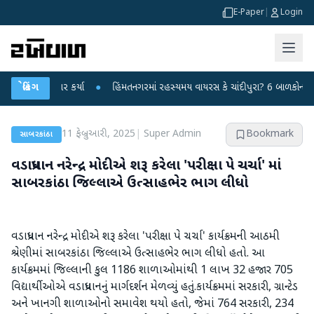
E-Paper
|
Login
પર પ્રહાર કર્યા
બ્રેકિંગ
●
હિંમતનગરમાં રહસ્યમય વાયરસ કે ચાંદીપુરા? 6 બાળકોના મોતથી ફ
11 ફેબ્રુઆરી, 2025
|
Super Admin
Bookmark
સાબરકાંઠા
વડાપ્રધાન નરેન્દ્ર મોદીએ શરૂ કરેલા 'પરીક્ષા પે ચર્ચા' માં
સાબરકાંઠા જિલ્લાએ ઉત્સાહભેર ભાગ લીધો
વડાપ્રધાન નરેન્દ્ર મોદીએ શરૂ કરેલા 'પરીક્ષા પે ચર્ચા' કાર્યક્રમની આઠમી
શ્રેણીમાં સાબરકાંઠા જિલ્લાએ ઉત્સાહભેર ભાગ લીધો હતો. આ
કાર્યક્રમમાં જિલ્લાની કુલ 1186 શાળાઓમાંથી 1 લાખ 32 હજાર 705
વિદ્યાર્થીઓએ વડાપ્રધાનનું માર્ગદર્શન મેળવ્યું હતું.કાર્યક્રમમાં સરકારી, ગ્રાન્ટેડ
અને ખાનગી શાળાઓનો સમાવેશ થયો હતો, જેમાં 764 સરકારી, 234