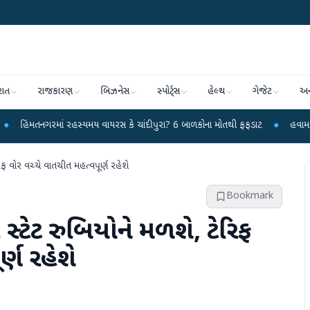
રાત
રાજકારણ
બિઝનેસ
સ્પોર્ટ્સ
હેલ્થ
ગેજેટ
અન
 રહસ્યમય વાયરસ કે ચાંદીપુરા? 6 બાળકોના મોતથી ફફડાટ
●
હવામાન વિભાગે 18 રાજ્ય
ફ વોર વચ્ચે વાતચીત મહત્વપૂર્ણ રહેશે
Bookmark
સ્ટેટ રુબિયોને મળશે, ટેરિફ
્ણ રહેશે