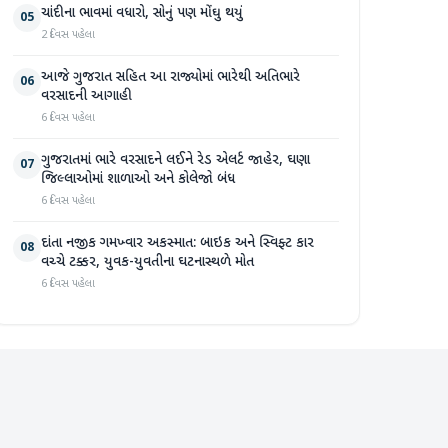
ચાંદીના ભાવમાં વધારો, સોનું પણ મોંઘુ થયું
05
2 દિવસ પહેલા
આજે ગુજરાત સહિત આ રાજ્યોમાં ભારેથી અતિભારે
06
વરસાદની આગાહી
6 દિવસ પહેલા
ગુજરાતમાં ભારે વરસાદને લઈને રેડ એલર્ટ જાહેર, ઘણા
07
જિલ્લાઓમાં શાળાઓ અને કોલેજો બંધ
6 દિવસ પહેલા
દાંતા નજીક ગમખ્વાર અકસ્માત: બાઇક અને સ્વિફ્ટ કાર
08
વચ્ચે ટક્કર, યુવક-યુવતીના ઘટનાસ્થળે મોત
6 દિવસ પહેલા