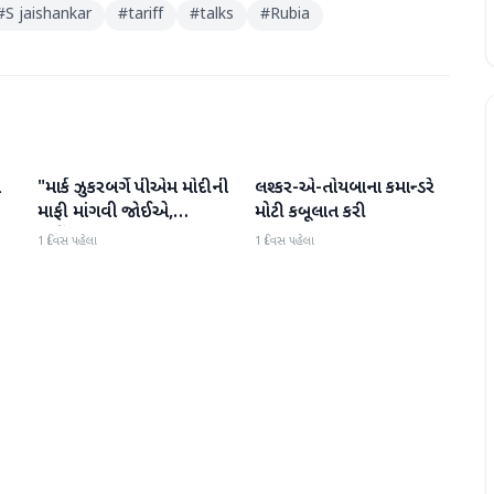
#
S jaishankar
#
tariff
#
talks
#
Rubia
ો
"માર્ક ઝુકરબર્ગે પીએમ મોદીની
લશ્કર-એ-તોયબાના કમાન્ડરે
આંતરરાષ્ટ્રીય
આંતરરાષ્ટ્રીય
માફી માંગવી જોઈએ,
મોટી કબૂલાત કરી
નહીંતર..."
1 દિવસ પહેલા
1 દિવસ પહેલા