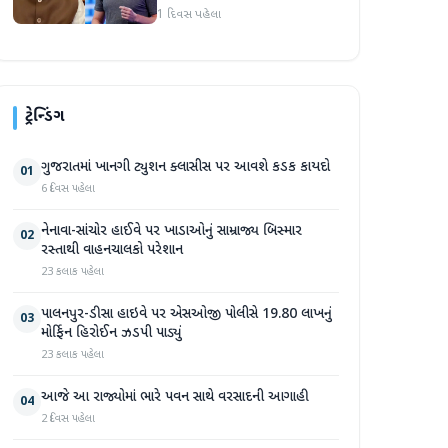
નહીંતર..."
1 દિવસ પહેલા
ટ્રેન્ડિંગ
ગુજરાતમાં ખાનગી ટ્યુશન ક્લાસીસ પર આવશે કડક કાયદો
01
6 દિવસ પહેલા
નેનાવા-સાંચોર હાઈવે પર ખાડાઓનું સામ્રાજ્ય બિસ્માર
02
રસ્તાથી વાહનચાલકો પરેશાન
23 કલાક પહેલા
પાલનપુર-ડીસા હાઇવે પર એસઓજી પોલીસે 19.80 લાખનું
03
મોર્ફિન હિરોઈન ઝડપી પાડ્યું
23 કલાક પહેલા
આજે આ રાજ્યોમાં ભારે પવન સાથે વરસાદની આગાહી
04
2 દિવસ પહેલા