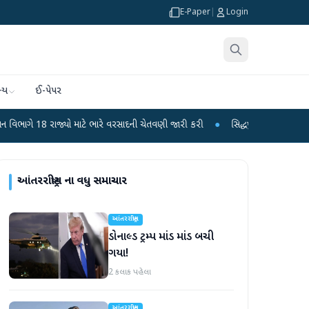
E-Paper
|
Login
્ય
ઈ-પેપર
ો માટે ભારે વરસાદની ચેતવણી જારી કરી
●
સિદ્ધપુરથી બોમ્બ બનાવવાની સામગ્રી સાથ
આંતરરાષ્ટ્રીય
ના વધુ સમાચાર
આંતરરાષ્ટ્રીય
ડોનાલ્ડ ટ્રમ્પ માંડ માંડ બચી
ગયા!
2 કલાક પહેલા
આંતરરાષ્ટ્રીય