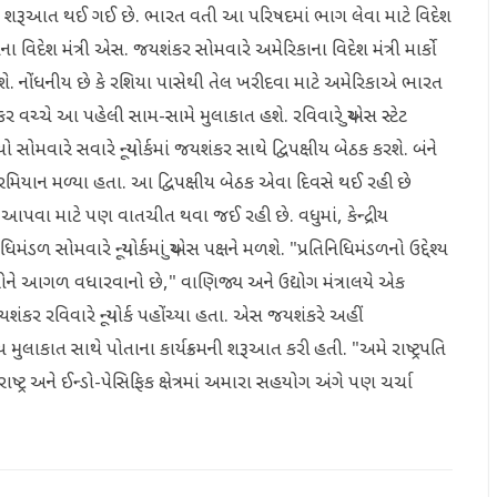
્રની શરૂઆત થઈ ગઈ છે. ભારત વતી આ પરિષદમાં ભાગ લેવા માટે વિદેશ
 વિદેશ મંત્રી એસ. જયશંકર સોમવારે અમેરિકાના વિદેશ મંત્રી માર્કો
ાશે. નોંધનીય છે કે રશિયા પાસેથી તેલ ખરીદવા માટે અમેરિકાએ ભારત
કર વચ્ચે આ પહેલી સામ-સામે મુલાકાત હશે. રવિવારે યુએસ સ્ટેટ
ો સોમવારે સવારે ન્યૂયોર્કમાં જયશંકર સાથે દ્વિપક્ષીય બેઠક કરશે. બંને
દરમિયાન મળ્યા હતા. આ દ્વિપક્ષીય બેઠક એવા દિવસે થઈ રહી છે
પ આપવા માટે પણ વાતચીત થવા જઈ રહી છે. વધુમાં, કેન્દ્રીય
િમંડળ સોમવારે ન્યૂયોર્કમાં યુએસ પક્ષને મળશે. "પ્રતિનિધિમંડળનો ઉદ્દેશ્ય
ચાઓને આગળ વધારવાનો છે," વાણિજ્ય અને ઉદ્યોગ મંત્રાલયે એક
યશંકર રવિવારે ન્યૂયોર્ક પહોંચ્યા હતા. એસ જયશંકરે અહીં
ય મુલાકાત સાથે પોતાના કાર્યક્રમની શરૂઆત કરી હતી. "અમે રાષ્ટ્રપતિ
ાષ્ટ્ર અને ઈન્ડો-પેસિફિક ક્ષેત્રમાં અમારા સહયોગ અંગે પણ ચર્ચા