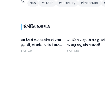
ટેગ્સ:
#
us
#
STATE
#
secretary
#
important
સંબંધિત સમાચાર
આ દિવસે શેખ હસીનાએ સત્તા
અમેરિકન રાષ્ટ્રપતિ પર હુમલ
આંતરરાષ્ટ્રીય
આંતરરાષ્ટ્રીય
ગુમાવી, બે વર્ષમાં પહેલી વાર
કરવાનું વધુ એક કાવતરું!
દુનિયા સમક્ષ હાજર થશે
1 દિવસ પહેલા
1 દિવસ પહેલા