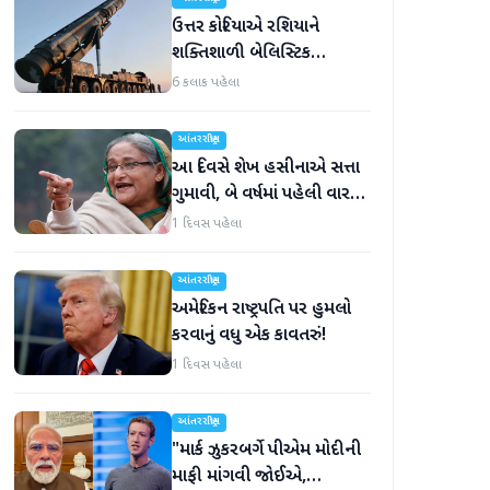
ઉત્તર કોરિયાએ રશિયાને
શક્તિશાળી બેલિસ્ટિક
મિસાઇલ આપી, યુક્રેન ગુસ્સે
6 કલાક પહેલા
ભરાયું
આંતરરાષ્ટ્રીય
આ દિવસે શેખ હસીનાએ સત્તા
ગુમાવી, બે વર્ષમાં પહેલી વાર
દુનિયા સમક્ષ હાજર થશે
1 દિવસ પહેલા
આંતરરાષ્ટ્રીય
અમેરિકન રાષ્ટ્રપતિ પર હુમલો
કરવાનું વધુ એક કાવતરું!
1 દિવસ પહેલા
આંતરરાષ્ટ્રીય
"માર્ક ઝુકરબર્ગે પીએમ મોદીની
માફી માંગવી જોઈએ,