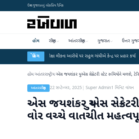
ઉત્તર ગુજરાતનું લોકપ્રિય દૈનિક
હોમ
રાષ્ટ્રીય
આંતરરાષ્ટ્રીય
ગુજરાત
ઉત્તર ગુજ
-NET પરીક્ષા લીકના આરોપો પર રાહુલ ગાંધીએ કેન્દ્ર પર પ્રહાર કર્યા
બ્રેકિંગ
●
હિંમતનગરમાં
હોમ
/
આંતરરાષ્ટ્રીય
/
એસ જયશંકર યુએસ સેક્રેટરી સ્ટેટ રુબિયોને મળશે, ટેરિ
22 સપ્ટેમ્બર, 2025
|
Super Admin
1
મિનિટ વાંચન
આંતરરાષ્ટ્રીય
એસ જયશંકર યુએસ સેક્રેટરી 
વોર વચ્ચે વાતચીત મહત્વપૂર