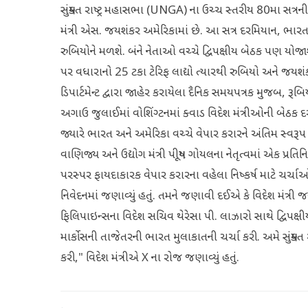
સંયુક્ત રાષ્ટ્ર મહાસભા (UNGA) ના ઉચ્ચ સ્તરીય 80મા સત
મંત્રી એસ. જયશંકર અમેરિકામાં છે. આ સત્ર દરમિયાન, ભારતના
રુબિયોને મળશે. બંને નેતાઓ વચ્ચે દ્વિપક્ષીય બેઠક પણ યોજ
પર વધારાનો 25 ટકા ટેરિફ લાદ્યો ત્યારથી રુબિયો અને જયશં
ડિપાર્ટમેન્ટ દ્વારા જાહેર કરાયેલા દૈનિક સમયપત્રક મુજબ, રૂબિય
અગાઉ જુલાઈમાં વોશિંગ્ટનમાં ક્વાડ વિદેશ મંત્રીઓની બેઠક 
જ્યારે ભારત અને અમેરિકા વચ્ચે વેપાર કરારને અંતિમ સ્વરૂ
વાણિજ્ય અને ઉદ્યોગ મંત્રી પીયૂષ ગોયલના નેતૃત્વમાં એક પ્રતિનિધ
પરસ્પર ફાયદાકારક વેપાર કરારના વહેલા નિષ્કર્ષ માટે ચર્
નિવેદનમાં જણાવ્યું હતું. તમને જણાવી દઈએ કે વિદેશ મંત્રી જ
ફિલિપાઇન્સના વિદેશ સચિવ થેરેસા પી. લાઝારો સાથે દ્વિપક્ષી
માર્કોસની તાજેતરની ભારત મુલાકાતની ચર્ચા કરી. અમે સંયુક્ત ર
કરી," વિદેશ મંત્રીએ X ના રોજ જણાવ્યું હતું.