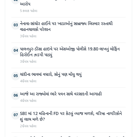
02
આરોપ
5 કલાક પહેલા
નેનાવા-સાંચોર હાઈવે પર ખાડાઓનું સામ્રાજ્ય બિસ્માર રસ્તાથી
03
વાહનચાલકો પરેશાન
3 દિવસ પહેલા
પાલનપુર-ડીસા હાઇવે પર એસઓજી પોલીસે 19.80 લાખનું મોર્ફિન
04
હિરોઈન ઝડપી પાડ્યું
3 દિવસ પહેલા
ચાંદીના ભાવમાં વધારો, સોનું પણ મોંઘુ થયું
05
4 દિવસ પહેલા
આજે આ રાજ્યોમાં ભારે પવન સાથે વરસાદની આગાહી
06
4 દિવસ પહેલા
SBI માં 12 મહિનાની FD પર કેટલું વ્યાજ મળશે, વરિષ્ઠ નાગરિકોને
07
શું લાભ મળે છે?
2 દિવસ પહેલા