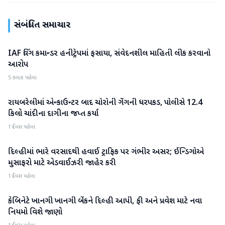
સંબંધિત સમાચાર
IAF વિંગ કમાન્ડર હનીટ્રેપમાં ફસાયા, સંવેદનશીલ માહિતી લીક કરવાનો
રાષ્ટ્રીય
આરોપ
5 કલાક પહેલા
રાયબરેલીમાં એન્કાઉન્ટર બાદ ચોરોની ગેંગની ધરપકડ, પોલીસે 12.4
રાષ્ટ્રીય
કિલો ચાંદીના દાગીના જપ્ત કર્યા
1 દિવસ પહેલા
દિલ્હીમાં ભારે વરસાદથી હવાઈ ટ્રાફિક પર ગંભીર અસર; ઈન્ડિગોએ
રાષ્ટ્રીય
મુસાફરો માટે એડવાઈઝરી જાહેર કરી
1 દિવસ પહેલા
કેબિનેટે ખાનગી ખાનગી બેંકને દિલ્હી આપી, ફી અને પ્રવેશ માટે નવા
રાષ્ટ્રીય
નિયમો વિશે જાણો