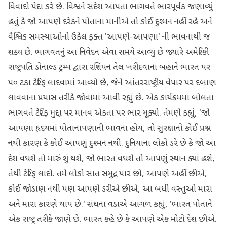
વિવાદો પેદા કરે છે. વિશ્વને સંદેશ આપતા ભાગવતે ભારપૂર્વક જણાવ્યું
હતું કે જો આપણે દરેકને પોતાના માનીએ તો કોઈ દુશ્મન નહીં રહે અને
વૈશ્વિક સમસ્યાઓનો ઉકેલ ફક્ત 'આપણે-આપણા' ની ભાવનાથી જ
શક્ય છે. ભાગવતનું આ નિવેદન એવા સમયે આવ્યું છે જ્યારે અમેરિકી
રાષ્ટ્રપતિ ડોનાલ્ડ ટ્રમ્પ દ્વારા રશિયન તેલ ખરીદવાના બહાને ભારત પર
૫૦ ટકા ટેરિફ લાદવામાં આવ્યો છે, જેને આંતરરાષ્ટ્રીય વેપાર પર દબાણ
લાવવાના પ્રયાસ તરીકે જોવામાં આવી રહ્યું છે. એક કાર્યક્રમમાં બોલતા
ભાગવતે ટેરિફ મુદ્દા પર માનવ એકતા પર ભાર મૂક્યો. તેમણે કહ્યું, 'જો
આપણા હૃદયમાં પોતાનાપણાની ભાવના હોય, તો સુરક્ષાનો કોઈ પ્રશ્ન
નથી કારણ કે કોઈ આપણું દુશ્મન નથી. દુનિયાના લોકો ડરે છે કે જો આ
દેશ વધશે તો મારું શું થશે, જો ભારત વધશે તો આપણું સ્થાન ક્યાં હશે,
તેથી ટેરિફ લાદો. તમે લોકો સાત સમુદ્ર પાર છો, આપણે અહીં છીએ,
કોઈ જોડાણ નથી પણ આપણે ડરીએ છીએ, આ બધી વસ્તુઓ મારા
અને મારા કારણે થાય છે.' સંઘના વડાએ આગળ કહ્યું, 'ભારત પોતાને
એક રાષ્ટ્ર તરીકે જાણે છે. ભારત કહે છે કે આપણે એક મોટો દેશ છીએ.