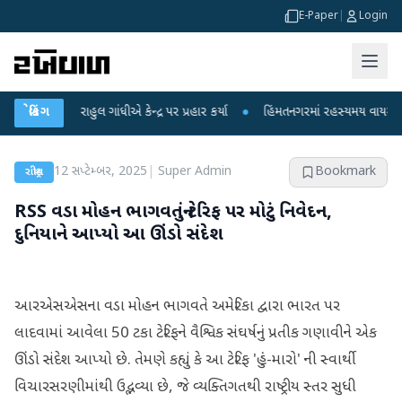
E-Paper
|
Login
ર રાહુલ ગાંધીએ કેન્દ્ર પર પ્રહાર કર્યા
બ્રેકિંગ
●
હિંમતનગરમાં રહસ્યમય વાયરસ કે ચાંદીપુ
12 સપ્ટેમ્બર, 2025
|
Super Admin
Bookmark
રાષ્ટ્રીય
RSS વડા મોહન ભાગવતનું ટેરિફ પર મોટું નિવેદન,
દુનિયાને આપ્યો આ ઊંડો સંદેશ
આરએસએસના વડા મોહન ભાગવતે અમેરિકા દ્વારા ભારત પર
લાદવામાં આવેલા 50 ટકા ટેરિફને વૈશ્વિક સંઘર્ષનું પ્રતીક ગણાવીને એક
ઊંડો સંદેશ આપ્યો છે. તેમણે કહ્યું કે આ ટેરિફ 'હું-મારો' ની સ્વાર્થી
વિચારસરણીમાંથી ઉદ્ભવ્યા છે, જે વ્યક્તિગતથી રાષ્ટ્રીય સ્તર સુધી