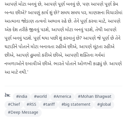
આપણે મોટા બનવું છે, આપણે પૂર્ણ બનવું છે, પણ આપણે પૂર્ણ કેમ
બન્યા છીએ? આપણું કાર્ય શું છે? સમય સમય પર, માણસના વિચારોમાં
આત્માના જોડાણ તત્વનો અભાવ રહે છે. તેને પૂર્ણ કરવા માટે, આપણે
એક દેશ તરીકે જીવવું પડશે, આપણે મોટા બનવું પડશે, તેથી આપણે
પૂર્ણ બનવું પડશે. પૂર્ણ થયા પછી શું કરવાનું છે? આપણે જે પૂર્ણ છે તેને
ઘટાડીને પોતાને મોટા બનાવતા રહીએ છીએ, આપણે લૂંટતા રહીએ
છીએ, આપણે હુમલો કરીએ છીએ, આપણી શક્તિના ગર્વમાં
નબળાઓને દબાવીએ છીએ. ભારતે પોતાને ઓળખી કાઢ્યું છે. આપણે
આ માટે નથી.'
ટેગ્સ:
#
india
#
world
#
America
#
Mohan Bhagwat
#
Chief
#
RSS
#
tariff
#
big statement
#
global
#
Deep Message