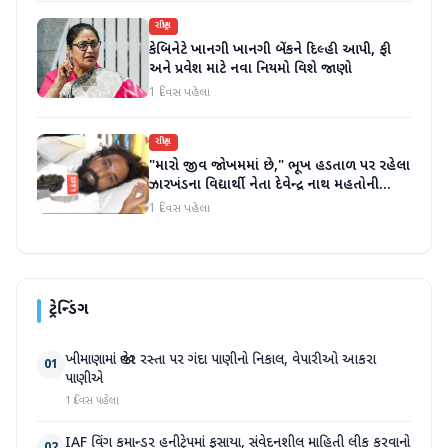
રાષ્ટ્રીય
કેબિનેટે ખાનગી ખાનગી બેંકને દિલ્હી આપી, ફી
અને પ્રવેશ માટે નવા નિયમો વિશે જાણો
1 દિવસ પહેલા
રાષ્ટ્રીય
"મારો જીવ જોખમમાં છે," ભૂખ હડતાળ પર રહેલા
ઝારખંડના વિદ્યાર્થી નેતા દેવેન્દ્ર નાથ મહતોની
તબિયત ખરાબ
1 દિવસ પહેલા
ટ્રેન્ડિંગ
ખીમાણામાં જાહેર રસ્તા પર ગંદા પાણીનો નિકાલ, વેપારીઓ આકરા
01
પાણીએ
1 દિવસ પહેલા
IAF વિંગ કમાન્ડર હનીટ્રેપમાં ફસાયા, સંવેદનશીલ માહિતી લીક કરવાનો