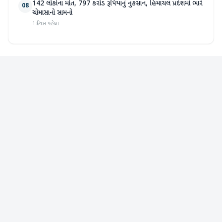
142 લોકોના મોત, 797 કરોડ રૂપિયાનું નુકસાન, હિમાચલ પ્રદેશમાં ભારે
08
ચોમાસાનો સામનો
1 દિવસ પહેલા