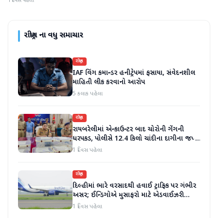
1 દિવસ પહેલા
રાષ્ટ્રીય
ના વધુ સમાચાર
રાષ્ટ્રીય
IAF વિંગ કમાન્ડર હનીટ્રેપમાં ફસાયા, સંવેદનશીલ
માહિતી લીક કરવાનો આરોપ
5 કલાક પહેલા
રાષ્ટ્રીય
રાયબરેલીમાં એન્કાઉન્ટર બાદ ચોરોની ગેંગની
ધરપકડ, પોલીસે 12.4 કિલો ચાંદીના દાગીના જપ્ત
કર્યા
1 દિવસ પહેલા
રાષ્ટ્રીય
દિલ્હીમાં ભારે વરસાદથી હવાઈ ટ્રાફિક પર ગંભીર
અસર; ઈન્ડિગોએ મુસાફરો માટે એડવાઈઝરી
જાહેર કરી
1 દિવસ પહેલા