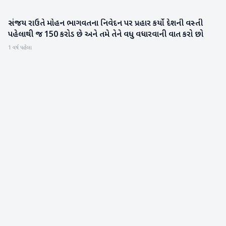
સંજય રાઉતે મોહન ભાગવતના નિવેદન પર પ્રહાર કર્યો દેશની વસ્તી
રાષ્ટ્રીય
પહેલાથી જ 150 કરોડ છે અને તમે તેને વધુ વધારવાની વાત કરો છો
1 વર્ષ પહેલા