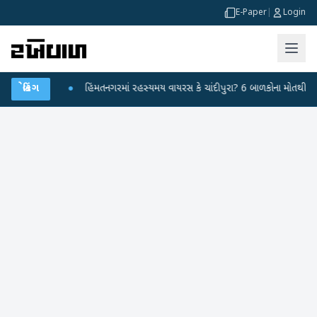
E-Paper
|
Login
હાર કર્યા
બ્રેકિંગ
●
હિંમતનગરમાં રહસ્યમય વાયરસ કે ચાંદીપુરા? 6 બાળકોના મોતથી ફફડાટ