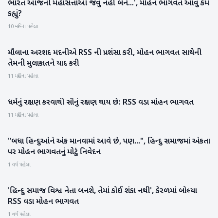
ભારત આજની મહાસત્તાઓ જેવું નહીં બને...', મોહન ભાગવતે આવું કેમ
રાષ્ટ્રીય
કહ્યું?
10 મહિના પહેલા
મૌલાના અરશદ મદનીએ RSS ની પ્રશંસા કરી, મોહન ભાગવત સાથેની
રાષ્ટ્રીય
તેમની મુલાકાતને યાદ કરી
11 મહિના પહેલા
ધર્મનું રક્ષણ કરવાથી સૌનું રક્ષણ થાય છે: RSS વડા મોહન ભાગવત
રાષ્ટ્રીય
11 મહિના પહેલા
"બધા હિન્દુઓને એક માનવામાં આવે છે, પણ...", હિન્દુ સમાજમાં એકતા
રાષ્ટ્રીય
પર મોહન ભાગવતનું મોટું નિવેદન
1 વર્ષ પહેલા
'હિન્દુ સમાજ વિશ્વ નેતા બનશે, તેમાં કોઈ શંકા નથી', કેરળમાં બોલ્યા
રાષ્ટ્રીય
RSS વડા મોહન ભાગવત
1 વર્ષ પહેલા