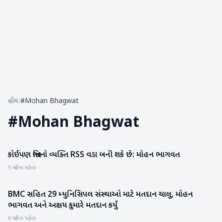
હોમ
/
#Mohan Bhagwat
#
Mohan Bhagwat
કોઈપણ જાતિનો વ્યક્તિ RSS વડા બની શકે છે: મોહન ભાગવત
રાષ્ટ્રીય
5 મહિના પહેલા
BMC સહિત 29 મ્યુનિસિપલ સંસ્થાઓ માટે મતદાન ચાલુ, મોહન
રાજકારણ
ભાગવત અને અક્ષય કુમારે મતદાન કર્યું
6 મહિના પહેલા