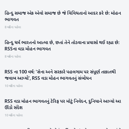
હિન્દુ સમાજ એક એવો સમાજ છે જે વિવિધતાનો આદર કરે છે: મોહન
રાષ્ટ્રીય
ભાગવત
8 મહિના પહેલા
હિન્દુ ધર્મ ભારતનો આત્મા છે, છતાં તેને તોડવાના પ્રયાસો થઈ રહ્યા છે:
રાષ્ટ્રીય
RSSના વડા મોહન ભાગવત
8 મહિના પહેલા
RSS ના 100 વર્ષ: 'સેના અને સરકારે પહલગામ પર સંપૂર્ણ તાકાતથી
રાષ્ટ્રીય
જવાબ આપ્યો', RSS વડા મોહન ભાગવતનું સંબોધન
10 મહિના પહેલા
RSS વડા મોહન ભાગવતનું ટેરિફ પર મોટું નિવેદન, દુનિયાને આપ્યો આ
રાષ્ટ્રીય
ઊંડો સંદેશ
10 મહિના પહેલા