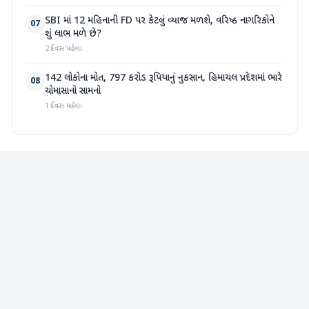
SBI માં 12 મહિનાની FD પર કેટલું વ્યાજ મળશે, વરિષ્ઠ નાગરિકોને
07
શું લાભ મળે છે?
2 દિવસ પહેલા
142 લોકોના મોત, 797 કરોડ રૂપિયાનું નુકસાન, હિમાચલ પ્રદેશમાં ભારે
08
ચોમાસાનો સામનો
1 દિવસ પહેલા