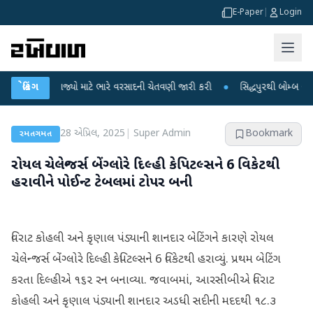
E-Paper
|
Login
ગે 18 રાજ્યો માટે ભારે વરસાદની ચેતવણી જારી કરી
બ્રેકિંગ
●
સિદ્ધપુરથી બોમ્બ બનાવવાની સ
28 એપ્રિલ, 2025
|
Super Admin
Bookmark
રમતગમત
રોયલ ચેલેન્જર્સ બેંગ્લોરે દિલ્હી કેપિટલ્સને 6 વિકેટથી
હરાવીને પોઈન્ટ ટેબલમાં ટોપર બની
વિરાટ કોહલી અને કૃણાલ પંડ્યાની શાનદાર બેટિંગને કારણે રોયલ
ચેલેન્જર્સ બેંગ્લોરે દિલ્હી કેપિટલ્સને 6 વિકેટથી હરાવ્યું. પ્રથમ બેટિંગ
કરતા દિલ્હીએ ૧૬૨ રન બનાવ્યા. જવાબમાં, આરસીબીએ વિરાટ
કોહલી અને કૃણાલ પંડ્યાની શાનદાર અડધી સદીની મદદથી ૧૮.૩