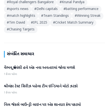
#
Royal challengers Bangalore
#
Krunal Pandya
#
sports news
#
Delhi capitals
#
batting performance
#
match highlights
#
Team Standings
#
Winning Streak
#
Tim David
#
IPL 2025
#
Cricket Match Summary
#
Chasing Targets
સંબંધિત સમાચાર
વૈભવ સૂર્યવંશી હવે એક નવા અવતારમાં જોવા મળશે
રમતગમત
1 દિવસ પહેલા
શ્રીલંકા ટેસ્ટ સિરીઝ પહેલા ટીમ ઇન્ડિયાને મોટો ઝટકો
રમતગમત
1 દિવસ પહેલા
વિલ જેક્સે બાઉન્ડ્રી લાઇન પર એક શાનદાર કેચ પકડ્યો
રમતગમત