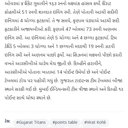
ઓવરમાં ૪ વિકેટ ગુમાવીને ૧૬૩ રનનો લક્ષ્યાંક હાંસલ કર્યો. વિરાટ
કોહલીએ 51 રનની શાનદાર ઇનિંગ રમી. તેણે પોતાની અડધી સદીની
ઇનિંગમાં 4 ચોગ્ગા ફટકાર્યા. તે જ સમયે, કૃણાલ પંડ્યાએ અડધી સદી
ફટકારીને અજાયબીઓ કરી. કૃણાલે 47 બોલમાં 73 રનની અણનમ
ઇનિંગ રમી. આ ઇનિંગમાં તેણે 5 ચોગ્ગા અને 4 છગ્ગા ફટકાર્યા. ટિમ
ડેવિડે 5 બોલમાં 3 ચોગ્ગા અને 1 છગ્ગાની મદદથી 19 રનની ઝડપી
ઇનિંગ રમી અને અણનમ પાછો ફર્યો. આ સિઝનમાં લક્ષ્યનો પીછો કરતી
વખતે આરસીબીએ ચારેય મેચ જીતી છે. દિલ્હીને હરાવીને,
આરસીબીએ પોતાના ખાતામાં 14 પોઈન્ટ ઉમેર્યા છે અને પોઈન્ટ
ટેબલમાં ટોચ પર પહોંચી ગયું છે. ગુજરાત ટાઇટન્સ ટીમ ટેબલમાં બીજા
સ્થાને સરકી ગઈ છે. મુંબઈ ઈન્ડિયન્સની ટીમ ત્રીજા સ્થાને અને દિલ્હી ૧૨
પોઈન્ટ સાથે ચોથા સ્થાને છે.
ટેગ્સ:
#
Gujarat Titans
#
points table
#
Virat Kohli