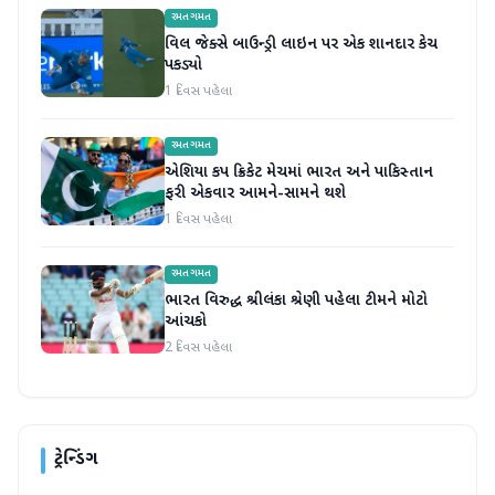
રમતગમત
વિલ જેક્સે બાઉન્ડ્રી લાઇન પર એક શાનદાર કેચ
પકડ્યો
1 દિવસ પહેલા
રમતગમત
એશિયા કપ ક્રિકેટ મેચમાં ભારત અને પાકિસ્તાન
ફરી એકવાર આમને-સામને થશે
1 દિવસ પહેલા
રમતગમત
ભારત વિરુદ્ધ શ્રીલંકા શ્રેણી પહેલા ટીમને મોટો
આંચકો
2 દિવસ પહેલા
ટ્રેન્ડિંગ