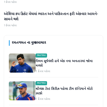
1 દિવસ પહેલા
એશિયા કપ ક્રિકેટ મેચમાં ભારત અને પાકિસ્તાન ફરી એકવાર આમને-
રમતગમત
સામને થશે
1 દિવસ પહેલા
રમતગમત
ના વધુ સમાચાર
રમતગમત
વૈભવ સૂર્યવંશી હવે એક નવા અવતારમાં જોવા
મળશે
1 દિવસ પહેલા
રમતગમત
શ્રીલંકા ટેસ્ટ સિરીઝ પહેલા ટીમ ઇન્ડિયાને મોટો
ઝટકો
1 દિવસ પહેલા