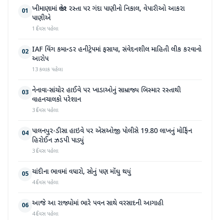
ખીમાણામાં જાહેર રસ્તા પર ગંદા પાણીનો નિકાલ, વેપારીઓ આકરા
01
પાણીએ
1 દિવસ પહેલા
IAF વિંગ કમાન્ડર હનીટ્રેપમાં ફસાયા, સંવેદનશીલ માહિતી લીક કરવાનો
02
આરોપ
13 કલાક પહેલા
નેનાવા-સાંચોર હાઈવે પર ખાડાઓનું સામ્રાજ્ય બિસ્માર રસ્તાથી
03
વાહનચાલકો પરેશાન
3 દિવસ પહેલા
પાલનપુર-ડીસા હાઇવે પર એસઓજી પોલીસે 19.80 લાખનું મોર્ફિન
04
હિરોઈન ઝડપી પાડ્યું
3 દિવસ પહેલા
ચાંદીના ભાવમાં વધારો, સોનું પણ મોંઘુ થયું
05
4 દિવસ પહેલા
આજે આ રાજ્યોમાં ભારે પવન સાથે વરસાદની આગાહી
06
4 દિવસ પહેલા