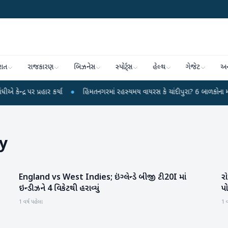
રાત
રાજકારણ
બિઝનેસ
સ્પોર્ટ્સ
હેલ્થ
ગેજેટ
અન
પર પ્રહાર કર્યા
●
હિંમતનગરમાં રહસ્યમય વાયરસ કે ચાંદીપુરા? 6 બાળકોના મોતથી ફ
y
England vs West Indies; ઇંગ્લેન્ડે બીજી ટી20I માં
રો
રમતગમત
ઇન્ડીઝને 4 વિકેટથી હરાવ્યું
પો
1 વર્ષ પહેલા
1 વ