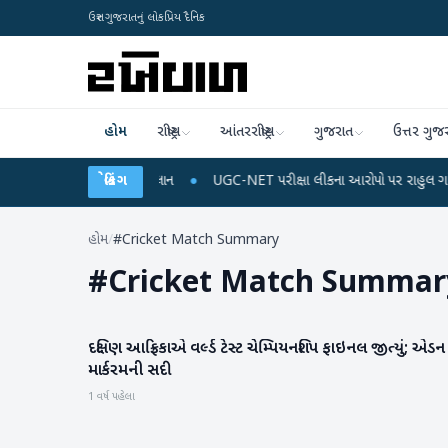
ઉત્તર ગુજરાતનું લોકપ્રિય દૈનિક
હોમ
રાષ્ટ્રીય
આંતરરાષ્ટ્રીય
ગુજરાત
ઉત્તર ગુજ
ઈલ રિચાર્જ અને ડેટા પ્લાન
બ્રેકિંગ
●
UGC-NET પરીક્ષા લીકના આરોપો પર રાહુલ ગાંધીએ કેન્દ્ર 
હોમ
/
#Cricket Match Summary
#
Cricket Match Summar
દક્ષિણ આફ્રિકાએ વર્લ્ડ ટેસ્ટ ચેમ્પિયનશિપ ફાઇનલ જીત્યું; એડન
રમતગમત
માર્કરમની સદી
1 વર્ષ પહેલા