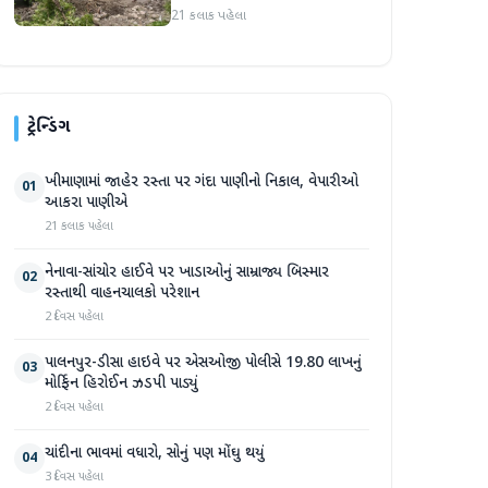
પ્રદેશમાં ભારે ચોમાસાનો સામનો
21 કલાક પહેલા
ટ્રેન્ડિંગ
ખીમાણામાં જાહેર રસ્તા પર ગંદા પાણીનો નિકાલ, વેપારીઓ
01
આકરા પાણીએ
21 કલાક પહેલા
નેનાવા-સાંચોર હાઈવે પર ખાડાઓનું સામ્રાજ્ય બિસ્માર
02
રસ્તાથી વાહનચાલકો પરેશાન
2 દિવસ પહેલા
પાલનપુર-ડીસા હાઇવે પર એસઓજી પોલીસે 19.80 લાખનું
03
મોર્ફિન હિરોઈન ઝડપી પાડ્યું
2 દિવસ પહેલા
ચાંદીના ભાવમાં વધારો, સોનું પણ મોંઘુ થયું
04
3 દિવસ પહેલા