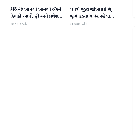
કેબિનેટે ખાનગી ખાનગી બેંકને
"મારો જીવ જોખમમાં છે,"
રાષ્ટ્રીય
રાષ્ટ્રીય
દિલ્હી આપી, ફી અને પ્રવેશ
ભૂખ હડતાળ પર રહેલા
ટે
માટે નવા નિયમો વિશે જાણો
ઝારખંડના વિદ્યાર્થી નેતા દેવેન્દ્ર
20 કલાક પહેલા
21 કલાક પહેલા
નાથ મહતોની તબિયત ખરાબ