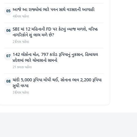
આજે આ રાજ્યોમાં ભારે પવન સાથે વરસાદની આગાહી
05
4 દિવસ પહેલા
SBI માં 12 મહિનાની FD પર કેટલું વ્યાજ મળશે, વરિષ્ઠ
06
નાગરિકોને શું લાભ મળે છે?
2 દિવસ પહેલા
142 લોકોના મોત, 797 કરોડ રૂપિયાનું નુકસાન, હિમાચલ
07
પ્રદેશમાં ભારે ચોમાસાનો સામનો
21 કલાક પહેલા
ચાંદી 5,000 રૂપિયા મોંઘી થઈ, સોનાના ભાવ 2,200 રૂપિયા
08
સુધી વધ્યા
3 દિવસ પહેલા