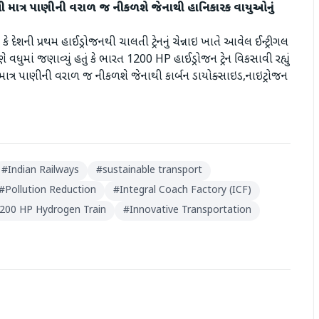
માંથી માત્ર પાણીની વરાળ જ નીકળશે જેનાથી હાનિકારક વાયુઓનું
ં કે દેશની પ્રથમ હાઈડ્રોજનથી ચાલતી ટ્રેનનું ચેન્નાઇ ખાતે આવેલ ઈન્ટ્રીગલ
ે વધુમાં જણાવ્યું હતું કે ભારત 1200 HP હાઈડ્રોજન ટ્રેન વિકસાવી રહ્યું
ંથી માત્ર પાણીની વરાળ જ નીકળશે જેનાથી કાર્બન ડાયોક્સાઇડ,નાઇટ્રોજન
#
Indian Railways
#
sustainable transport
#
Pollution Reduction
#
Integral Coach Factory (ICF)
200 HP Hydrogen Train
#
Innovative Transportation