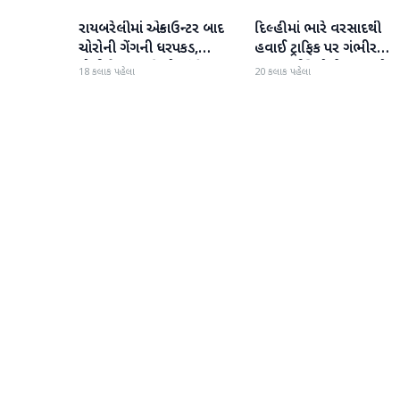
રાયબરેલીમાં એન્કાઉન્ટર બાદ
દિલ્હીમાં ભારે વરસાદથી
રાષ્ટ્રીય
રાષ્ટ્રીય
ચોરોની ગેંગની ધરપકડ,
હવાઈ ટ્રાફિક પર ગંભીર
પોલીસે 12.4 કિલો ચાંદીના
અસર; ઈન્ડિગોએ મુસાફરો મા
18 કલાક પહેલા
20 કલાક પહેલા
દાગીના જપ્ત કર્યા
એડવાઈઝરી જાહેર કરી