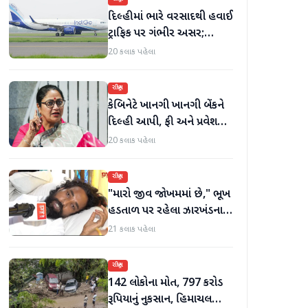
દિલ્હીમાં ભારે વરસાદથી હવાઈ
ટ્રાફિક પર ગંભીર અસર;
ઈન્ડિગોએ મુસાફરો માટે
20 કલાક પહેલા
એડવાઈઝરી જાહેર કરી
રાષ્ટ્રીય
કેબિનેટે ખાનગી ખાનગી બેંકને
દિલ્હી આપી, ફી અને પ્રવેશ
માટે નવા નિયમો વિશે જાણો
20 કલાક પહેલા
રાષ્ટ્રીય
"મારો જીવ જોખમમાં છે," ભૂખ
હડતાળ પર રહેલા ઝારખંડના
વિદ્યાર્થી નેતા દેવેન્દ્ર નાથ
21 કલાક પહેલા
મહતોની તબિયત ખરાબ
રાષ્ટ્રીય
142 લોકોના મોત, 797 કરોડ
રૂપિયાનું નુકસાન, હિમાચલ