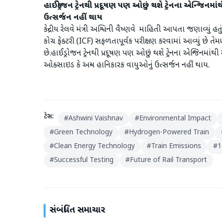
હાઈડ્રોજન ટ્રેનથી પ્રદૂષણ પણ ઓછું થશે ટ્રેનના એન્જિન
ઉત્સર્જન નહીં થાય
કેન્દ્રીય રેલવે મંત્રી અશ્વિની વૈષ્ણવે માહિતી આપતા જણાવ્યું હતુ
કોચ ફેક્ટરી (ICF) સફળતાપૂર્વક પરીક્ષણ કરવામાં આવ્યું છે તેમણ
છે.હાઈડ્રોજન ટ્રેનથી પ્રદૂષણ પણ ઓછું થશે ટ્રેનના એન્જિનમા
ઓક્સાઇડ કે અન્ય હાનિકારક વાયુઓનું ઉત્સર્જન નહીં થાય.
ટેગ્સ:
#
Ashwini Vaishnav
#
Environmental Impact
#
Green Technology
#
Hydrogen-Powered Train
#
Clean Energy Technology
#
Train Emissions
#
1
#
Successful Testing
#
Future of Rail Transport
સંબંધિત સમાચાર