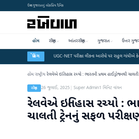
ઉત્તર ગુજરાતનું લોકપ્રિય દૈનિક
હોમ
રાષ્ટ્રીય
આંતરરાષ્ટ્રીય
ગુજરાત
ઉત્તર ગુજ
ડેટા પ્લાન
●
UGC-NET પરીક્ષા લીકના આરોપો પર રાહુલ ગાંધીએ કેન્દ્ર પર પ્રહાર કર્યા
બ્રેકિંગ
હોમ
/
રાષ્ટ્રીય
/
રેલવેએ ઇતિહાસ રચ્યો : ભારતની પ્રથમ હાઈડ્રોજનથી ચાલતી ટ્ર
26 જુલાઈ, 2025
|
Super Admin
1
મિનિટ વાંચન
રાષ્ટ્રીય
રેલવેએ ઇતિહાસ રચ્યો : ભ
ચાલતી ટ્રેનનું સફળ પરીક્ષ