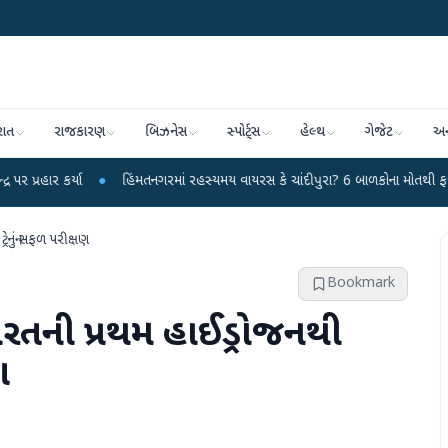
રાત
રાજકારણ
બિઝનેસ
સ્પોર્ટ્સ
હેલ્થ
ગેજેટ
અન
●
હિંમતનગરમાં રહસ્યમય વાયરસ કે ચાંદીપુરા? 6 બાળકોના મોતથી ફફડાટ
●
હવા
ેનનું સફળ પરીક્ષણ
Bookmark
ારતની પ્રથમ હાઈડ્રોજનથી
ણ