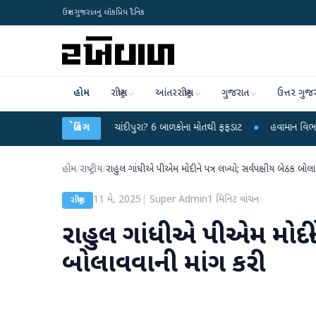
ઉત્તર ગુજરાતનું લોકપ્રિય દૈનિક
હોમ
રાષ્ટ્રીય
આંતરરાષ્ટ્રીય
ગુજરાત
ઉત્તર ગુજ
યમય વાયરસ કે ચાંદીપુરા? 6 બાળકોના મોતથી ફફડાટ
બ્રેકિંગ
●
હવામાન વિભાગે 18 રાજ્યો મા
હોમ
/
રાષ્ટ્રીય
/
રાહુલ ગાંધીએ પીએમ મોદીને પત્ર લખ્યો; સર્વપક્ષીય બેઠક બોલ
11 મે, 2025
|
Super Admin
1
મિનિટ વાંચન
રાષ્ટ્રીય
રાહુલ ગાંધીએ પીએમ મોદીને 
બોલાવવાની માંગ કરી