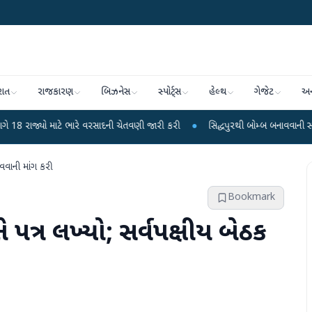
રાત
રાજકારણ
બિઝનેસ
સ્પોર્ટ્સ
હેલ્થ
ગેજેટ
અન
ટે ભારે વરસાદની ચેતવણી જારી કરી
●
સિદ્ધપુરથી બોમ્બ બનાવવાની સામગ્રી સાથે જૈશ
ાવવાની માંગ કરી
Bookmark
પત્ર લખ્યો; સર્વપક્ષીય બેઠક