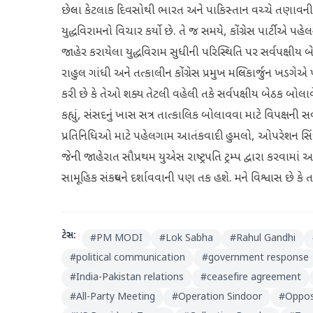
છેલ્લા કેટલાક દિવસોથી ભારત અને પાકિસ્તાન વચ્ચે તણાવની 
યુદ્ધવિરામનો વિચાર કર્યો છે. તે જ સમયે, કોંગ્રેસ પાર્ટીએ 
જાહેર કરાયેલા યુદ્ધવિરામ સુધીની પરિસ્થિતિ પર સર્વપક્ષીય 
રાહુલ ગાંધી અને તત્કાલીન કોંગ્રેસ પ્રમુખ મલ્લિકાર્જુન ખડ
કરી છે કે તેઓ શક્ય તેટલી વહેલી તકે સર્વપક્ષીય બેઠક બોલ
કહ્યું, સંસદનું ખાસ સત્ર તાત્કાલિક બોલાવવા માટે વિપક્ષની સર
પ્રતિનિધિઓ માટે પહેલગામ આતંકવાદી હુમલો, ઓપરેશન સિંદૂ
જેની જાહેરાત સૌપ્રથમ યુએસ રાષ્ટ્રપતિ ટ્રમ્પ દ્વારા કર
સામૂહિક સંકલ્પને દર્શાવવાની પણ તક હશે. મને વિશ્વાસ છે
ટેગ્સ:
#
PM MODI
#
Lok Sabha
#
Rahul Gandhi
#
political communication
#
government response
#
India-Pakistan relations
#
ceasefire agreement
#
All-Party Meeting
#
Operation Sindoor
#
Oppos