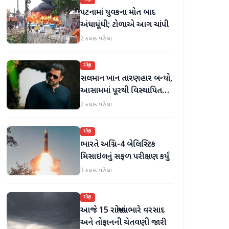
પટનામાં યુવકના મોત બાદ
અંધાધૂંધી; ટોળાએ આગ ચાંપી
2 કલાક પહેલા
રાષ્ટ્રીય
સલમાન ખાન તારણહાર બન્યો,
આસામમાં પૂરથી વિસ્થાપિત
થયેલા પરિવારોને 500 નવા ઘર
2 કલાક પહેલા
પૂરા પાડ્યા
રાષ્ટ્રીય
ભારતે અગ્નિ-4 બેલિસ્ટિક
મિસાઇલનું સફળ પરીક્ષણ કર્યું
3 કલાક પહેલા
રાષ્ટ્રીય
આજે 15 રાજ્યોમાં ભારે વરસાદ
અને તોફાનની ચેતવણી જારી