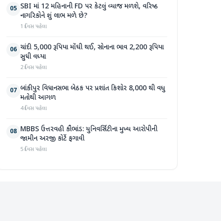
SBI માં 12 મહિનાની FD પર કેટલું વ્યાજ મળશે, વરિષ્ઠ
05
નાગરિકોને શું લાભ મળે છે?
1 દિવસ પહેલા
ચાંદી 5,000 રૂપિયા મોંઘી થઈ, સોનાના ભાવ 2,200 રૂપિયા
06
સુધી વધ્યા
2 દિવસ પહેલા
બાંકીપુર વિધાનસભા બેઠક પર પ્રશાંત કિશોર 8,000 થી વધુ
07
મતોથી આગળ
4 દિવસ પહેલા
MBBS ઉત્તરવહી કૌભાંડ: યુનિવર્સિટીના મુખ્ય આરોપીની
08
જામીન અરજી કોર્ટે ફગાવી
5 દિવસ પહેલા