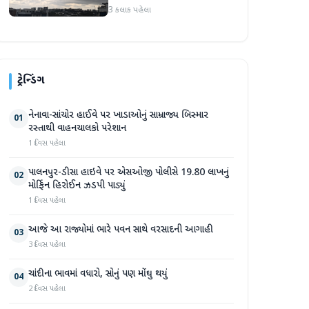
3 કલાક પહેલા
ટ્રેન્ડિંગ
નેનાવા-સાંચોર હાઈવે પર ખાડાઓનું સામ્રાજ્ય બિસ્માર
01
રસ્તાથી વાહનચાલકો પરેશાન
1 દિવસ પહેલા
પાલનપુર-ડીસા હાઇવે પર એસઓજી પોલીસે 19.80 લાખનું
02
મોર્ફિન હિરોઈન ઝડપી પાડ્યું
1 દિવસ પહેલા
આજે આ રાજ્યોમાં ભારે પવન સાથે વરસાદની આગાહી
03
3 દિવસ પહેલા
ચાંદીના ભાવમાં વધારો, સોનું પણ મોંઘુ થયું
04
2 દિવસ પહેલા