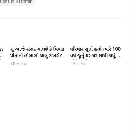
sions in Kashmir
ુણ
શું આજે સંસદ ચાલશે કે વિપક્ષ
પરિવાર સૂતો હતો ત્યારે 100
રાષ્ટ્રીય
રાષ્ટ્રીય
ે
પોતાનો હોબાળો ચાલુ રાખશે?
વર્ષ જૂનું ઘર ધરાશાયી થયું, છ
ને
લોકોના મોત
1 દિવસ પહેલા
1 દિવસ પહેલા