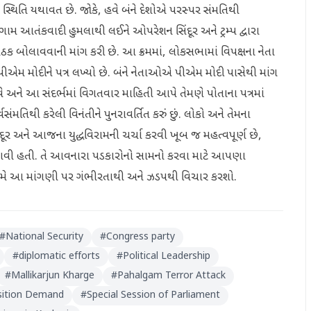
સ્થિતિ યથાવત છે. જોકે, હવે બંને દેશોએ પરસ્પર સંમતિથી
પહેલગામ આતંકવાદી હુમલાથી લઈને ઓપરેશન સિંદૂર અને ટ્રમ્પ દ્વારા
બેઠક બોલાવવાની માંગ કરી છે. આ ક્રમમાં, લોકસભામાં વિપક્ષના નેતા
ગેએ પીએમ મોદીને પત્ર લખ્યો છે. બંને નેતાઓએ પીએમ મોદી પાસેથી માંગ
ાવે અને આ સંદર્ભમાં વિગતવાર માહિતી આપે તેમણે પોતાના પત્રમાં
્વસંમતિથી કરેલી વિનંતીને પુનરાવર્તિત કરું છું. લોકો અને તેમના
ર અને આજના યુદ્ધવિરામની ચર્ચા કરવી ખૂબ જ મહત્વપૂર્ણ છે,
વામાં આવી હતી. તે આવનારા પડકારોનો સામનો કરવા માટે આપણા
 કે તમે આ માંગણી પર ગંભીરતાથી અને ઝડપથી વિચાર કરશો.
#
National Security
#
Congress party
#
diplomatic efforts
#
Political Leadership
#
Mallikarjun Kharge
#
Pahalgam Terror Attack
ition Demand
#
Special Session of Parliament