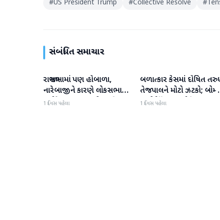
#
US President Trump
#
Collective Resolve
#
Ten
સંબંધિત સમાચાર
રાજ્યસભામાં પણ હોબાળા,
બળાત્કાર કેસમાં દોષિત તર
રાષ્ટ્રીય
રાષ્ટ્રીય
નારેબાજીને કારણે લોકસભા
તેજપાલને મોટો ઝટકો; બોમ્બ
બપોરે 2 વાગ્યા સુધી સ્થગિત
હાઈકોર્ટે ટ્રાયલ કોર્ટના ચુકાદા
1 દિવસ પહેલા
1 દિવસ પહેલા
ઉલટાવી દીધો