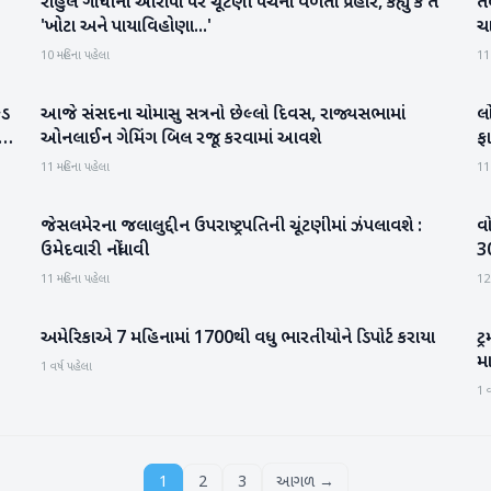
રાહુલ ગાંધીના આરોપો પર ચૂંટણી પંચનો વળતો પ્રહાર, કહ્યું કે તે
ત
રાષ્ટ્રીય
'ખોટા અને પાયાવિહોણા...'
ચા
10 મહિના પહેલા
11
કડ
આજે સંસદના ચોમાસુ સત્રનો છેલ્લો દિવસ, રાજ્યસભામાં
લ
રાષ્ટ્રીય
ઓનલાઈન ગેમિંગ બિલ રજૂ કરવામાં આવશે
ફા
11 મહિના પહેલા
11
જેસલમેરના જલાલુદ્દીન ઉપરાષ્ટ્રપતિની ચૂંટણીમાં ઝંપલાવશે :
વો
રાષ્ટ્રીય
ઉમેદવારી નોંધાવી
3
11 મહિના પહેલા
12
અમેરિકાએ 7 મહિનામાં 1700થી વધુ ભારતીયોને ડિપોર્ટ કરાયા
ટ્
આંતરરાષ્ટ્રીય
મા
1 વર્ષ પહેલા
1 વ
1
2
3
આગળ →