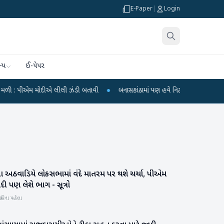
E-Paper
|
Login
્ય
ઈ-પેપર
ીએમ મોદીએ લીલી ઝંડી બતાવી
●
બનાસકાંઠામાં પણ હવે નિટ પેપર લીકનો વિરોધ
●
મહ
 અઠવાડિયે લોકસભામાં વંદે માતરમ પર થશે ચર્ચા, પીએમ
રાષ્ટ્રીય
દી પણ લેશે ભાગ - સૂત્રો
હિના પહેલા