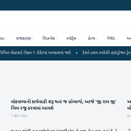
રાત
રાજકારણ
બિઝનેસ
સ્પોર્ટ્સ
હેલ્થ
ગેજેટ
અન
ાર્ડ વિક્રમ-1 રોકેટમાં અવકાશમાં જશે
●
દેશને પ્રથમ સ્વદેશી હાઇડ્રોજન ટ્રેન મળી : પ
લોકસભાની કાર્યવાહી શરૂ થતાં જ હોબાળો, આજે 'જી રામ જી'
આ
રાષ્ટ્રીય
બિલ રજૂ કરવામાં આવશે
મો
7 મહિના પહેલા
8 મ