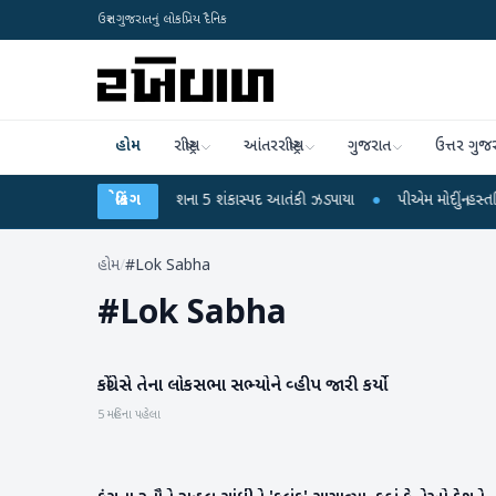
ઉત્તર ગુજરાતનું લોકપ્રિય દૈનિક
હોમ
રાષ્ટ્રીય
આંતરરાષ્ટ્રીય
ગુજરાત
ઉત્તર ગુજ
વાની સામગ્રી સાથે જૈશના 5 શંકાસ્પદ આતંકી ઝડપાયા
બ્રેકિંગ
●
પીએમ મોદીનું હસ્તલિખિત પોસ્ટક
હોમ
/
#Lok Sabha
#
Lok Sabha
કોંગ્રેસે તેના લોકસભા સભ્યોને વ્હીપ જારી કર્યો
રાષ્ટ્રીય
5 મહિના પહેલા