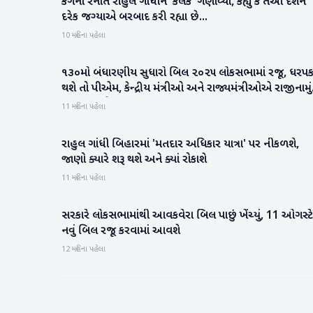
કંગના રનૌતે રાહુલ ગાંધીને 'કલંક' ગણાવ્યા, કહ્યું કે તેઓ દેશને
રાષ્ટ્રીય
દરેક જગ્યાએ બરબાદ કરી રહ્યા છે...
10 મહિના પહેલા
૧૩૦મો બંધારણીય સુધારો બિલ ૨૦૨૫ લોકસભામાં રજૂ, ધરપ
રાજકારણ
થશે તો પીએમ, કેન્દ્રીય મંત્રીઓ અને રાજ્યમંત્રીઓએ રાજીનામું
આપવું પડશે
11 મહિના પહેલા
રાહુલ ગાંધી બિહારમાં 'મતદાર અધિકાર યાત્રા' પર નીકળશે,
રાષ્ટ્રીય
જાણો ક્યારે શરૂ થશે અને ક્યાં રોકાશે
11 મહિના પહેલા
સરકારે લોકસભામાંથી આવકવેરા બિલ પાછું ખેંચ્યું, 11 ઓગસ્ટે
રાષ્ટ્રીય
નવું બિલ રજૂ કરવામાં આવશે
12 મહિના પહેલા