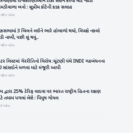
ેલંગાણામાં રાજકારણીઓને ટીકા સહન કરવા માટે જાડી
રાષ્ટ્રીય
મડીવાળા બનો : સુપ્રીમ કોર્ટની કડક સલાહ
 મહિના પહેલા
ોકસભામાં 3 બિલને લઈને ભારે હોબાળો થયો, વિપક્ષે નકલો
રાષ્ટ્રીય
ડી નાખી, પછી શું થયું..
 મહિના પહેલા
ટર લિસ્ટમાં ગેરરીતિનો વિરોધ :ચૂંટણી પંચે INDI ગઠબંધનના
રાષ્ટ્રીય
0 સાંસદોને મળવા માટે મંજૂરી આપી
 મહિના પહેલા
રમ્પ દ્વારા 25% ટેરિફ લાદવા પર ભારત રાષ્ટ્રીય હિતના રક્ષણ
રાષ્ટ્રીય
ટે તમામ પગલાં લેશે : પિયુષ ગોયલ
ર્ષ પહેલા