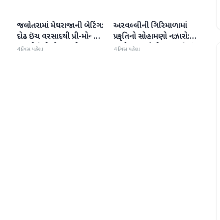
જલોતરામાં મેઘરાજાની બેટિંગ:
અરવલ્લીની ગિરિમાળામાં
બનાસકાંઠા
બનાસકાંઠા
દોઢ ઇંચ વરસાદથી પ્રી-મોન્સૂન
પ્રકૃતિનો સોહામણો નઝારો:
કામગીરીની પોલ ખુલી
જલોતરા ગામેથી ગુરુ પર્વતનું
4 દિવસ પહેલા
4 દિવસ પહેલા
્ત
મનમોહક દૃશ્ય