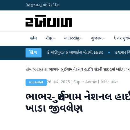
ઉત્તર ગુજરાતનું લોકપ્રિય દૈનિક
હોમ
રાષ્ટ્રીય
આંતરરાષ્ટ્રીય
ગુજરાત
ઉત્તર ગુજ
હસ્યમય વાયરસ કે ચાંદીપુરા? 6 બાળકોના મોતથી ફફડાટ
બ્રેકિંગ
●
હવામાન વિભાગે 18 રાજ્યો
હોમ
/
બનાસકાંઠા
/
ભાભર- સુઈગામ નેશનલ હાઈવે રોડની સાઇડમાં ખોદેલા ખ
26 માર્ચ, 2025
|
Super Admin
1
મિનિટ વાંચન
બનાસકાંઠા
ભાભર- સુઈગામ નેશનલ હાઈવ
ખાડા જીવલેણ