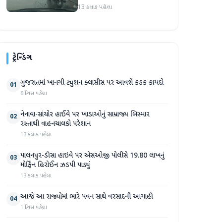
રસ્તાથી વાહનચાલકો પરેશાન
13 કલાક પહેલા
ટ્રેન્ડિંગ
ગુજરાતમાં ખાનગી ટ્યુશન ક્લાસીસ પર આવશે કડક કાયદો
01
6 દિવસ પહેલા
નેનાવા-સાંચોર હાઈવે પર ખાડાઓનું સામ્રાજ્ય બિસ્માર
02
રસ્તાથી વાહનચાલકો પરેશાન
13 કલાક પહેલા
પાલનપુર-ડીસા હાઇવે પર એસઓજી પોલીસે 19.80 લાખનું
03
મોર્ફિન હિરોઈન ઝડપી પાડ્યું
13 કલાક પહેલા
આજે આ રાજ્યોમાં ભારે પવન સાથે વરસાદની આગાહી
04
1 દિવસ પહેલા