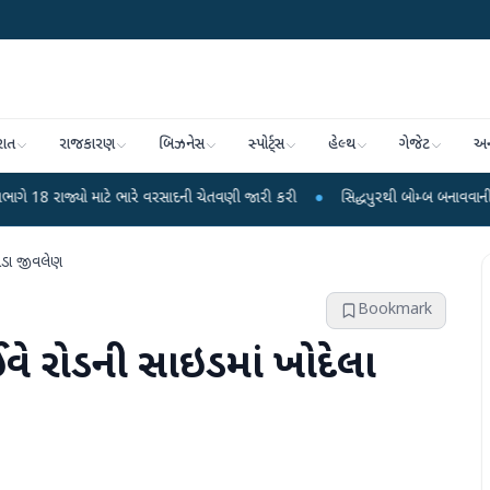
રાત
રાજકારણ
બિઝનેસ
સ્પોર્ટ્સ
હેલ્થ
ગેજેટ
અન
 માટે ભારે વરસાદની ચેતવણી જારી કરી
●
સિદ્ધપુરથી બોમ્બ બનાવવાની સામગ્રી સાથે 
ાડા જીવલેણ
Bookmark
ે રોડની સાઇડમાં ખોદેલા