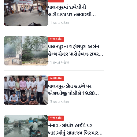
પાલનપુરમાં દાબેલીની
લારીવાળા પર તલવારથી
હુમલો: બે ઈજાગ્રસ્ત, આરોપી
11 કલાક પહેલા
સામે કડક કાર્યવાહીની માંગ
બનાસકાંઠા
પાલનપુરના ગણેશપુરા અર્બન
હેલ્થ સેન્ટર પાસે કેબલ-ટાયર
સળગાવાતા ફેલાયેલા ધુમાડાથી
11 કલાક પહેલા
લોકો પરેશાન
બનાસકાંઠા
પાલનપુર-ડીસા હાઇવે પર
એસઓજી પોલીસે 19.80
લાખનું મોર્ફિન હિરોઈન ઝડપી
13 કલાક પહેલા
પાડ્યું
બનાસકાંઠા
નેનાવા-સાંચોર હાઈવે પર
ખાડાઓનું સામ્રાજ્ય બિસ્માર