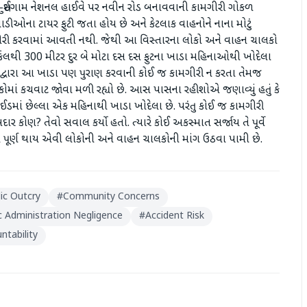
સુઈગામ નેશનલ હાઈવે પર નવીન રોડ બનાવવાની કામગીરી ગોકળ
ાડીઓના ટાયર ફુટી જતા હોય છે અને કેટલાક વાહનોને નાના મોટું
ી કામગીરી કરવામાં આવતી નથી. જેથી આ વિસ્તારના લોકો અને વાહન ચાલકો
સર્કલથી 300 મીટર દુર બે મોટા દસ દસ ફુટના ખાડા મહિનાઓથી ખોદેલા
ત્ર દ્વારા આ ખાડા પણ પુરાણ કરવાની કોઈ જ કામગીરી ન કરતા તેમજ
 લોકોમાં કચવાટ જોવા મળી રહ્યો છે. આસ પાસના રહીશોએ જણાવ્યું હતું કે
ઈડમાં છેલ્લા એક મહિનાથી ખાડા ખોદેલા છે. પરંતુ કોઈ જ કામગીરી
ોણ? તેવો સવાલ કર્યો હતો. ત્યારે કોઈ અકસ્માત સર્જાય તે પૂર્વે
ડપી પૂર્ણ થાય એવી લોકોની અને વાહન ચાલકોની માંગ ઉઠવા પામી છે.
ic Outcry
#
Community Concerns
c Administration Negligence
#
Accident Risk
tability