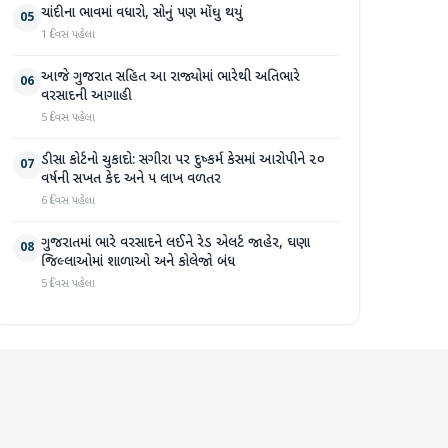
ચાંદીના ભાવમાં વધારો, સોનું પણ મોંઘુ થયું
05
1 દિવસ પહેલા
આજે ગુજરાત સહિત આ રાજ્યોમાં ભારેથી અતિભારે
06
વરસાદની આગાહી
5 દિવસ પહેલા
ડીસા કોર્ટનો ચુકાદો: સગીરા પર દુષ્કર્મ કેસમાં આરોપીને ૨૦
07
વર્ષની સખત કેદ અને ૫ લાખ વળતર
6 દિવસ પહેલા
ગુજરાતમાં ભારે વરસાદને લઈને રેડ એલર્ટ જાહેર, ઘણા
08
જિલ્લાઓમાં શાળાઓ અને કોલેજો બંધ
5 દિવસ પહેલા