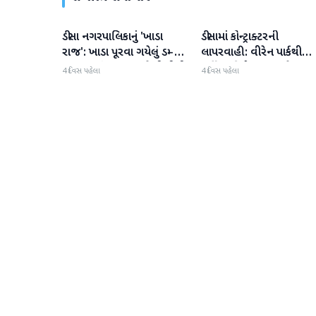
ડીસા નગરપાલિકાનું 'ખાડા
ડીસામાં કોન્ટ્રાક્ટરની
બનાસકાંઠા
બનાસકાંઠા
રાજ': ખાડા પૂરવા ગયેલું ડમ્પર
લાપરવાહી: વીરેન પાર્કથી
જ ભૂવામાં ગરકાવ, જેસીબીની
માર્કેટયાર્ડ રોડ પર આડેધડ
4 દિવસ પહેલા
4 દિવસ પહેલા
મદદથી ભારે જહેમતે બહાર
ખોદકામથી વાહનચાલકો ત્રસ
કઢાયું