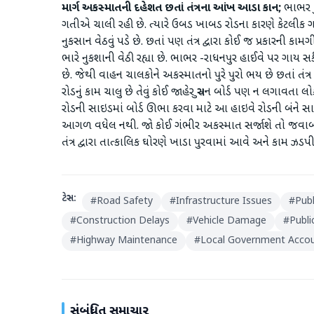
માર્ગ અકસ્માતની દહેશત છતાં તંત્રના આંખ આડા કાન;
ભાભર -
ગતીએ ચાલી રહી છે. ત્યારે ઉબડ ખાબડ રોડના કારણે કેટલીક ગ
નુકસાન વેઠવું પડે છે. છતાં પણ તંત્ર દ્વારા કોઈ જ પ્રકારન
ભારે નુકશાની વેઠી રહ્યા છે. ભાભર -રાધનપુર હાઈવે પર ગાય 
છે. જેથી વાહન ચાલકોને અકસ્માતનો પુરે પુરો ભય છે છતાં તં
રોડનું કામ ચાલુ છે તેવું કોઈ જાહેર સુચન બોર્ડ પણ ન લગાવતા
રોડની સાઇડમાં બોર્ડ ઊભા કરવા માટે આ હાઇવે રોડની બંને સા
આગળ વધેલ નથી. જો કોઈ ગંભીર અકસ્માત સર્જાશે તો જવાબદાર ક
તંત્ર દ્વારા તાત્કાલિક ઘોરણે ખાડા પુરવામાં આવે અને કામ ઝ
ટેગ્સ:
#
Road Safety
#
Infrastructure Issues
#
Publ
#
Construction Delays
#
Vehicle Damage
#
Publi
#
Highway Maintenance
#
Local Government Accoun
સંબંધિત સમાચાર