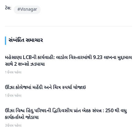
ટેગ્સ:
#
Visnagar
સંબંધિત સમાચાર
મહેસાણા LCBની કાર્યવાહી: લાડોલ વિસ્તારમાંથી 9.23 લાખના મુદ્દામાલ
મહેસાણા
સાથે 2 શખ્સો ઝડપાયા
1 દિવસ પહેલા
ઊંઝા કોલેજમાં મહેંદી અને ચિત્ર સ્પર્ધા યોજાઇ
મહેસાણા
1 દિવસ પહેલા
ઊંઝા વિશ્વ હિંદુ પરિષદની દ્વિદિવસીય પ્રાંત બેઠક સંપન્ન : 250 થી વધુ
મહેસાણા
કાર્યકર્તાઓ જોડાયા
3 દિવસ પહેલા