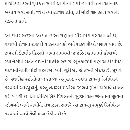
મોચીકામ કરતો યુવક તે સમયે ચા પીવા ગયો હોવાથી તેનો આબાદ
બચાવ થયો હતો. જો તે ત્યાં હાજર હોત, તો મોટી જાનહાનિ થવાની
શક્યતા હતી.
આ ટાવર શહેરના અત્યંત વ્યસ્ત ગણાતા ગૌરવપથ પર આવેલો છે,
જ્યાંથી રોજના હજારો વાહનચાલકો અને રાહદારીઓ પસાર થાય છે.
ટાવરનો કેટલોક હિસ્સો લાંબા સમયથી જર્જરિત હાલતમાં હોવાથી
સ્થાનિકોમાં સતત ભયનો માહોલ રહે છે. ભૂતકાળમાં પણ અહીં પોપડા
પડવાની નાની-મોટી ઘટનાઓ બની ચૂકી છે, જે તંત્રની બેદરકારી સૂચવે
છે. સ્થાનિક રહીશોના જણાવ્યા અનુસાર, અગાઉ ટાવરનું રિનોવેશન
કરવામાં આવ્યું હતું, પરંતુ ત્યારબાદ યોગ્ય જાળવણીના અભાવે હાલત
ફરી બગડી છે. આ ઐતિહાસિક વિરાસતની સુરક્ષા અને જનતાના જીવના
જોખમને ધ્યાને રાખીને, તંત્ર દ્વારા સત્વરે આ ટાવરનું સંપૂર્ણ રિનોવેશન
કરવામાં આવે તેવી માંગ ઉઠી રહી છે.