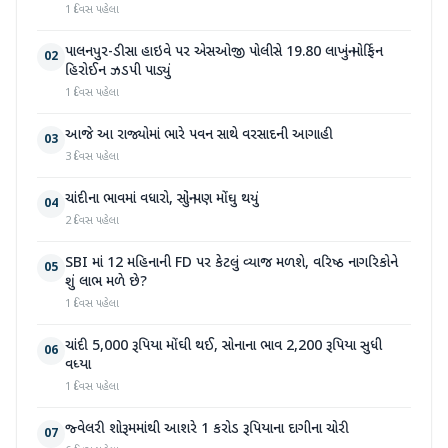
1 દિવસ પહેલા
પાલનપુર-ડીસા હાઇવે પર એસઓજી પોલીસે 19.80 લાખનું મોર્ફિન
02
હિરોઈન ઝડપી પાડ્યું
1 દિવસ પહેલા
આજે આ રાજ્યોમાં ભારે પવન સાથે વરસાદની આગાહી
03
3 દિવસ પહેલા
ચાંદીના ભાવમાં વધારો, સોનું પણ મોંઘુ થયું
04
2 દિવસ પહેલા
SBI માં 12 મહિનાની FD પર કેટલું વ્યાજ મળશે, વરિષ્ઠ નાગરિકોને
05
શું લાભ મળે છે?
1 દિવસ પહેલા
ચાંદી 5,000 રૂપિયા મોંઘી થઈ, સોનાના ભાવ 2,200 રૂપિયા સુધી
06
વધ્યા
1 દિવસ પહેલા
જ્વેલરી શોરૂમમાંથી આશરે 1 કરોડ રૂપિયાના દાગીના ચોરી
07