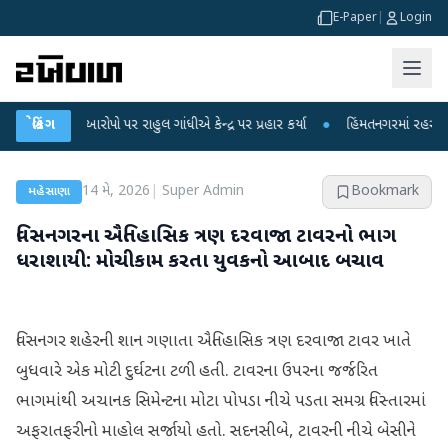
E-Paper
|
Login
ીકના આરોપો પર રાહુલ ગાંધીએ કેન્દ્ર પર પ્રહાર કર્યા
બ્રેકિંગ
●
હિંમતનગરમાં રહસ્યમય વાયર
14 મે, 2026
|
Super Admin
Bookmark
મહેસાણા
વિસનગરના ઐતિહાસિક ત્રણ દરવાજા ટાવરનો ભાગ
ધરાશાયી: મોચીકામ કરતા યુવકનો આબાદ બચાવ
વિસનગર શહેરની શાન ગણાતા ઐતિહાસિક ત્રણ દરવાજા ટાવર ખાતે
બુધવારે એક મોટી દુર્ઘટના ટળી હતી. ટાવરના ઉપરના જર્જરિત
ભાગમાંથી અચાનક સિમેન્ટના મોટા પોપડા નીચે પડતા સમગ્ર વિસ્તારમાં
અફરાતફરીનો માહોલ સર્જાયો હતો. સદનસીબે, ટાવરની નીચે બેસીને