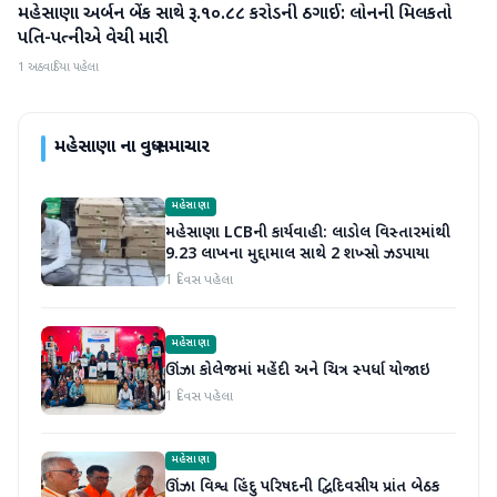
મહેસાણા અર્બન બેંક સાથે રૂ.૧૦.૮૮ કરોડની ઠગાઈ: લોનની મિલકતો
મહેસાણા
પતિ-પત્નીએ વેચી મારી
1 અઠવાડિયા પહેલા
મહેસાણા
ના વધુ સમાચાર
મહેસાણા
મહેસાણા LCBની કાર્યવાહી: લાડોલ વિસ્તારમાંથી
9.23 લાખના મુદ્દામાલ સાથે 2 શખ્સો ઝડપાયા
1 દિવસ પહેલા
મહેસાણા
ઊંઝા કોલેજમાં મહેંદી અને ચિત્ર સ્પર્ધા યોજાઇ
1 દિવસ પહેલા
મહેસાણા
ઊંઝા વિશ્વ હિંદુ પરિષદની દ્વિદિવસીય પ્રાંત બેઠક