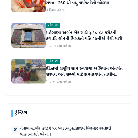
સંપન્ન : 250 થી વધુ કાર્યકર્તાઓ જોડાયા
3 દિવસ પહેલા
મહેસાણા
મહેસાણા અર્બન બેંક સાથે રૂ.૧૦.૮૮ કરોડની
ઠગાઈ: લોનની મિલકતો પતિ-પત્નીએ વેચી મારી
1 અઠવાડિયા પહેલા
મહેસાણા
ઊંઝામાં રાષ્ટ્રીય ગ્રામ સ્વરાજ અભિયાન અંતર્ગત
સરપંચ અને સભ્યો માટે ક્ષમતાવર્ધન તાલીમ
યોજાઈ
1 અઠવાડિયા પહેલા
ટ્રેન્ડિંગ
નેનાવા-સાંચોર હાઈવે પર ખાડાઓનું સામ્રાજ્ય બિસ્માર રસ્તાથી
01
વાહનચાલકો પરેશાન