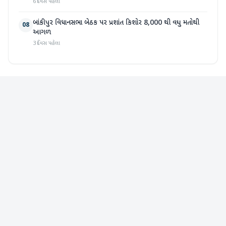
6 દિવસ પહેલા
બાંકીપુર વિધાનસભા બેઠક પર પ્રશાંત કિશોર 8,000 થી વધુ મતોથી
08
આગળ
3 દિવસ પહેલા