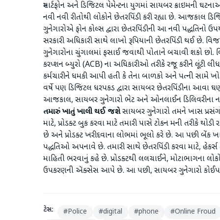
સ્માર્ટફોન અને ડિજિટલ પેમેન્ટના યુગમાં સાયબર ક્રાઇમની ઘ
નવી નવી રીતોથી લોકોને છેતરપિંડી કરી રહ્યા છે. આજકાલ 
ગુનેગારોએ ફોન કોલ્સ દ્વારા છેતરપિંડીની આ નવી પદ્ધતિનો ઉપય
સરકારી અધિકારી સાથે લાખો રૂપિયાની છેતરપિંડી થઈ છે. 
ગુનેગારોના ચુંગાલમાં ફસાઈ જવાથી પોતાને બચાવી શકો છો. 
કરપ્શન બ્યુરો (ACB) ના અધિકારીઓ તરીકે રજૂ કરીને લૂંટી લી
કર્મચારીને ધમકી આપી હતી કે તેના બાળકો અને પત્ની સામે ખોટ
વર્ષે પણ ડિજિટલ ધરપકડ દ્વારા સાયબર છેતરપિંડીના આવા ઘણા 
આજકાલ, સાયબર ગુનેગારો ભેટ અને ઓનલાઈન ડિલિવરીના નામે 
તમારું ખાતું ખાલી થઈ જશે
સાયબર ગુનેગારો તમને ખાસ પ્રસંગો
માટે, પ્રોડક્ટ બુક કરવા માટે તમારી પાસે ટોકન મની તરીકે થોડ
છે અને પ્રોડક્ટ ખરીદવાના લોભમાં ભૂલો કરે છે. આ પછી બેં
પદ્ધતિઓ અપનાવે છે. તમારી સાથે છેતરપિંડી કરવા માટે, હેકર્સ 
માહિતી ભરવાનું કહે છે. પ્રોડક્ટથી લલચાઈને, મોટાભાગના લોકો
ઉપકરણની ઍક્સેસ આપે છે. આ પછી, સાયબર ગુનેગારો કોઈપણ વિલ
ટેગ્સ:
#
Police
#
digital
#
phone
#
Online Froud