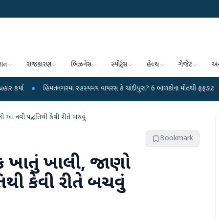
રાત
રાજકારણ
બિઝનેસ
સ્પોર્ટ્સ
હેલ્થ
ગેજેટ
અન
હિંમતનગરમાં રહસ્યમય વાયરસ કે ચાંદીપુરા? 6 બાળકોના મોતથી ફફડાટ
●
હવામાન વિભ
ની આ નવી પદ્ધતિથી કેવી રીતે બચવું
Bookmark
ંક ખાતું ખાલી, જાણો
થી કેવી રીતે બચવું