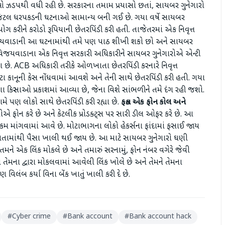
ટનાઓ ઝડપથી વધી રહી છે. સરકારના તમામ પ્રયાસો છતાં, સાયબર ગુનેગારો
ડિજિટલ ધરપકડની ઘટનાઓ સામાન્ય બની ગઈ છે. ગયા વર્ષે સાયબર
ોગ કરીને કરોડો રૂપિયાની છેતરપિંડી કરી હતી. તાજેતરમાં એક નિવૃત્ત
વિજયવાડાની આ ઘટનામાંથી તમે પણ પાઠ શીખી શકો છો અને સાયબર
વિજયવાડાના એક નિવૃત્ત સરકારી અધિકારીને સાયબર ગુનેગારોએ એન્ટી
ધા છે. ACB અધિકારી તરીકે ઓળખાતા છેતરપિંડી કરનારે નિવૃત્ત
ા કાનૂની કેસ નોંધવામાં આવશે અને તેની સાથે છેતરપિંડી કરી હતી. ગયા
કિસ્સાઓ પ્રકાશમાં આવ્યા છે, જેના વિશે સાંભળીને તમે દંગ રહી જશો.
પણ લોકો સાથે છેતરપિંડી કરી રહ્યા છે.
ફક્ત એક ફોન કોલ અને
એ ફોન કરે છે અને કેટલીક પ્રોડક્ટ્સ પર સારી ડીલ ઓફર કરે છે. આ
ી રકમ માંગવામાં આવે છે. મોટાભાગના લોકો હેકર્સના ફાંદામાં ફસાઈ જાય
ક ખાતામાંથી પૈસા ખાલી થઈ જાય છે. આ માટે સાયબર ગુનેગારો ઘણી
તમને એક લિંક મોકલે છે અને તમારું સરનામું, ફોન નંબર વગેરે જેવી
 તેમના દ્વારા મોકલવામાં આવેલી લિંક ખોલે છે અને તેમને તેમના
ંબ કર્યા વિના બેંક ખાતું ખાલી કરી દે છે.
#
Cyber crime
#
Bank account
#
Bank account hack