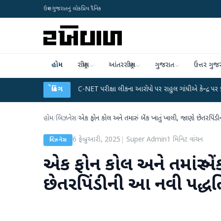
ઉત્તર ગુજરાતનું લોકપ્રિય દૈનિક
હોમ
રાષ્ટ્રીય
આંતરરાષ્ટ્રીય
ગુજરાત
ઉત્તર ગુજ
લાન
●
UGC-NET પરીક્ષા લીકના આરોપો પર રાહુલ ગાંધીએ કેન્દ્ર પર પ્રહાર કર્યા
બ્રેકિંગ
●
હોમ
/
બિઝનેસ
/
એક ફોન કોલ અને તમારું બેંક ખાતું ખાલી, જાણો છેતરપિંડી
6 ફેબ્રુઆરી, 2025
|
Super Admin
1
મિનિટ વાંચન
બિઝનેસ
એક ફોન કોલ અને તમારું બે
છેતરપિંડીની આ નવી પદ્ધતિ