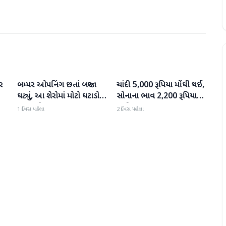
ર
બમ્પર ઓપનિંગ છતાં બજાર
ચાંદી 5,000 રૂપિયા મોંઘી થઈ,
બિઝનેસ
બિઝનેસ
ઘટ્યું, આ શેરોમાં મોટો ઘટાડો
સોનાના ભાવ 2,200 રૂપિયા
જોવા મળ્યો
સુધી વધ્યા
1 દિવસ પહેલા
2 દિવસ પહેલા