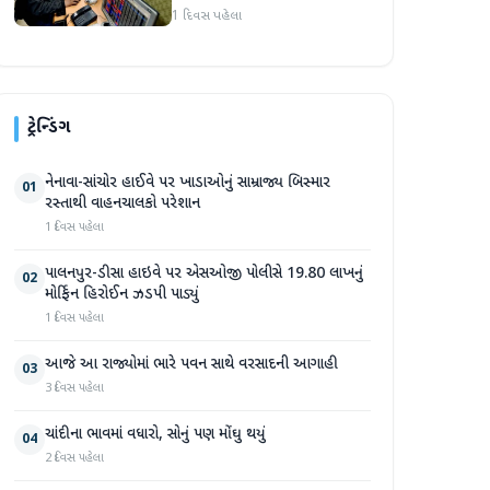
મળ્યો
1 દિવસ પહેલા
ટ્રેન્ડિંગ
નેનાવા-સાંચોર હાઈવે પર ખાડાઓનું સામ્રાજ્ય બિસ્માર
01
રસ્તાથી વાહનચાલકો પરેશાન
1 દિવસ પહેલા
પાલનપુર-ડીસા હાઇવે પર એસઓજી પોલીસે 19.80 લાખનું
02
મોર્ફિન હિરોઈન ઝડપી પાડ્યું
1 દિવસ પહેલા
આજે આ રાજ્યોમાં ભારે પવન સાથે વરસાદની આગાહી
03
3 દિવસ પહેલા
ચાંદીના ભાવમાં વધારો, સોનું પણ મોંઘુ થયું
04
2 દિવસ પહેલા