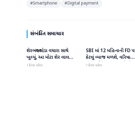
#
Smartphone
#
Digital payment
સંબંધિત સમાચાર
શેરબજાર થોડા વધારા સાથે
SBI માં 12 મહિનાની FD પ
બિઝનેસ
બિઝનેસ
ખુલ્યું, આ મોટા શેર લાલ
કેટલું વ્યાજ મળશે, વરિષ્ઠ
રંગમાં ખુલ્યા
નાગરિકોને શું લાભ મળે છે?
1 દિવસ પહેલા
1 દિવસ પહેલા