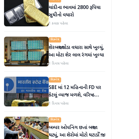
ચાંદીના ભાવમાં 2800 રૂપિયા
સુધીનો વધારો
1 કલાક પહેલા
બિઝનેસ
શેરબજાર થોડા વધારા સાથે ખુલ્યું,
આ મોટા શેર લાલ રંગમાં ખુલ્યા
1 દિવસ પહેલા
બિઝનેસ
SBI માં 12 મહિનાની FD પર
કેટલું વ્યાજ મળશે, વરિષ્ઠ
નાગરિકોને શું લાભ મળે છે?
1 દિવસ પહેલા
બિઝનેસ
બમ્પર ઓપનિંગ છતાં બજાર
ઘટ્યું, આ શેરોમાં મોટો ઘટાડો જોવા