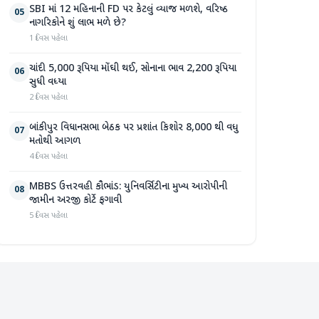
SBI માં 12 મહિનાની FD પર કેટલું વ્યાજ મળશે, વરિષ્ઠ
05
નાગરિકોને શું લાભ મળે છે?
1 દિવસ પહેલા
ચાંદી 5,000 રૂપિયા મોંઘી થઈ, સોનાના ભાવ 2,200 રૂપિયા
06
સુધી વધ્યા
2 દિવસ પહેલા
બાંકીપુર વિધાનસભા બેઠક પર પ્રશાંત કિશોર 8,000 થી વધુ
07
મતોથી આગળ
4 દિવસ પહેલા
MBBS ઉત્તરવહી કૌભાંડ: યુનિવર્સિટીના મુખ્ય આરોપીની
08
જામીન અરજી કોર્ટે ફગાવી
5 દિવસ પહેલા