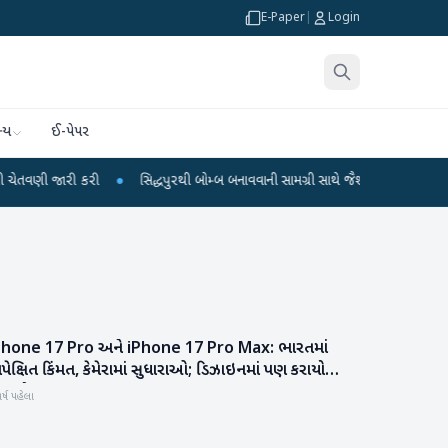
E-Paper
|
Login
્ય
ઈ-પેપર
જારી કરી
●
સિદ્ધપુરથી બોમ્બ બનાવવાની સામગ્રી સાથે જૈશના 5 શંકાસ્પદ આતંકી ઝડપા
Phone 17 Pro અને iPhone 17 Pro Max: ભારતમાં
ગેજેટ
ેક્ષિત કિંમત, કેમેરામાં સુધારાઓ; ડિઝાઇનમાં પણ કરાયો
રફારો
ર્ષ પહેલા