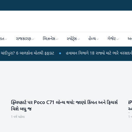
રાત
રાજકારણ
બિઝનેસ
સ્પોર્ટ્સ
હેલ્થ
ગેજેટ
અન
 6 બાળકોના મોતથી ફફડાટ
●
હવામાન વિભાગે 18 રાજ્યો માટે ભારે વરસાદની ચેતવણી 
ફ્લિપકાર્ટ પર Poco C71 લોન્ચ થયો: જાણો કિંમત અને ફિચર્સ
i
સાયન્સ & ટેકનોલોજી
વિશે બધુ જ
અપ
ફે
1 વર્ષ પહેલા
1 વ