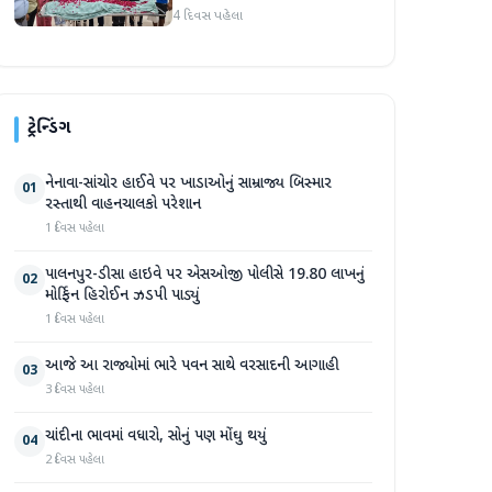
હૃદય પહોંચાડવામાં આવ્યું
4 દિવસ પહેલા
ટ્રેન્ડિંગ
નેનાવા-સાંચોર હાઈવે પર ખાડાઓનું સામ્રાજ્ય બિસ્માર
01
રસ્તાથી વાહનચાલકો પરેશાન
1 દિવસ પહેલા
પાલનપુર-ડીસા હાઇવે પર એસઓજી પોલીસે 19.80 લાખનું
02
મોર્ફિન હિરોઈન ઝડપી પાડ્યું
1 દિવસ પહેલા
આજે આ રાજ્યોમાં ભારે પવન સાથે વરસાદની આગાહી
03
3 દિવસ પહેલા
ચાંદીના ભાવમાં વધારો, સોનું પણ મોંઘુ થયું
04
2 દિવસ પહેલા