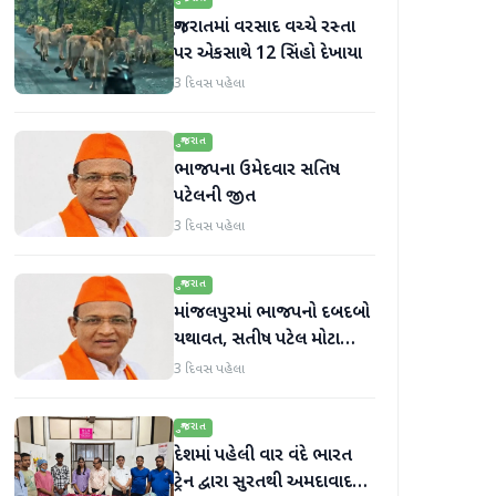
ગુજરાતમાં વરસાદ વચ્ચે રસ્તા
પર એકસાથે 12 સિંહો દેખાયા
3 દિવસ પહેલા
ગુજરાત
ભાજપના ઉમેદવાર સતિષ
પટેલની જીત
3 દિવસ પહેલા
ગુજરાત
માંજલપુરમાં ભાજપનો દબદબો
યથાવત, સતીષ પટેલ મોટા
માર્જિનથી આગળ
3 દિવસ પહેલા
ગુજરાત
દેશમાં પહેલી વાર વંદે ભારત
ટ્રેન દ્વારા સુરતથી અમદાવાદ