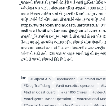
ગુજરાતનો દરિયાકાંઠો ડ્રગ્સની હેરાફેરી માટે જાણે ટ્રાન્ઝિટ પોઈ
ઓપરેશન પાર પાડીને પોરબંદરના દરિયા નજીકથી 1800 કરોડની કિં
પ્રયાસ નિષ્ફળ સાબિત થયો છે. ડ્રગ્સની દરિયાઈ માર્ગે ગુજરાત
માફિયાઓને ઘેરી લીધા હતાં. કોસ્ટગાર્ડને જોતાં ડ્રગ્સ માફિયાઓ
https://twitter.com/IndiaCoastGuard/status/1
નાર્કોટિક્સ વિરોધી ઓપરેશન હાથ ધર્યું હતું;
આ ઓપરેશન આંતર-એજ
તરફથી પુષ્ટિ કરાયેલ ઇનપુટના આધારે, કોસ્ટ ગાર્ડ ક્ષેત્રના એક 
તૈનાત પર હતું, કાલ્પનિક આંતરરાષ્ટ્રીય દરિયાઈ સીમા રેખાની નજી
વાળવામાં આવ્યો હતો. એ.ટી.એસના વિશ્વસનીય આંતરરાષ્ટ્રી
ઓળખી કાઢી હતી. ICG જહાજ નજીક આવી રહ્યું હોવાનું જાણતા
દ્રવ્યોનો જથ્થો દરિયામાં ફેંકી દીધો હતો.
ટેગ્સ:
#
Gujarat ATS
#
porbandar
#
Criminal Invest
#
Drug Trafficking
#
anti-narcotics operation
#
L
#
Indian Coast Guard
#
Rs 1800 Crores
#
Inter-
#
Intelligence-Based Operation
#
International Ma
#
Coastal Surveillance
#
Sea Operations
#
Gujar