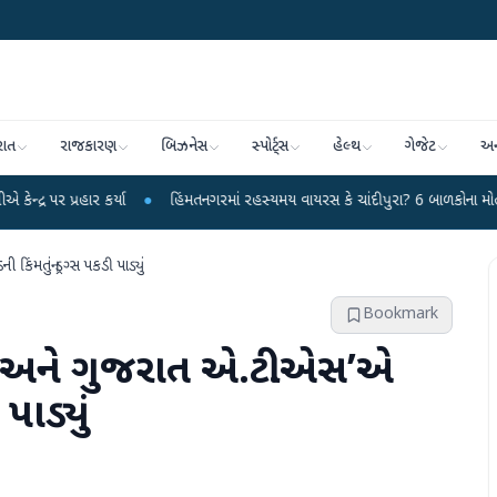
રાત
રાજકારણ
બિઝનેસ
સ્પોર્ટ્સ
હેલ્થ
ગેજેટ
અન
કર્યા
●
હિંમતનગરમાં રહસ્યમય વાયરસ કે ચાંદીપુરા? 6 બાળકોના મોતથી ફફડાટ
●
ંમતનું ડ્રગ્સ પકડી પાડ્યું
Bookmark
્ડ અને ગુજરાત એ.ટી.એસ’એ
પાડ્યું