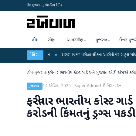
ઉત્તર ગુજરાતનું લોકપ્રિય દૈનિક
હોમ
રાષ્ટ્રીય
આંતરરાષ્ટ્રીય
ગુજરાત
ઉત્તર ગુજ
 અને ડેટા પ્લાન
●
બ્રેકિંગ
UGC-NET પરીક્ષા લીકના આરોપો પર રાહુલ ગાંધીએ કેન્દ્ર પર પ્રહાર 
હોમ
/
ગુજરાત
/
ફરીવાર ભારતીય કોસ્ટ ગાર્ડ અને ગુજરાત એ.ટી.એસ’એ કરોડની કિ
14 એપ્રિલ, 2025
|
Super Admin
1
મિનિટ વાંચન
ગુજરાત
ફરીવાર ભારતીય કોસ્ટ ગાર
કરોડની કિંમતનું ડ્રગ્સ પકડી 