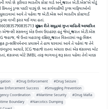
ન્ટ બની ગયો છે. ફરીવાર ભારતીય કોસ્ટ ગાર્ડ અને ગુજરાત એ.ટી.એસ’એ મોટું
મતનું ડ્રગ્સ પકડી પાડ્યું છે. આ કાર્યવાહીથી ડ્રગ્સ માફિયાઓનો
માં ઘૂસાડવામાં આવે તે પહેલા જ એ.ટી.એસ અને ભારતીય કોસ્ટગાર્ડે
 ડ્રગ્સ નાખી ફરાર થઈ ગયા હતાં.
911603835790835713
સંયુક્ત રીતે સમુદ્રમાં ગુપ્ત માહિતી આધારિત
ન્સી સંકલનનું એક ઉત્તમ ઉદાહરણ હતું જેમાં ગુજરાત એ.ટી.એસ
ICG જહાજ, જે ઉત્તર મહારાષ્ટ્ર-દક્ષિણ ગુજરાત વિસ્તારમાં બહુ-મિશન
ક ટ્રાન્સશિપમેન્ટના પ્રયાસને તે હાથ ધરવામાં આવે તે પહેલાં જ તેને
ય ઇનપુટના આધારે, ICG જહાજે રાતના અંધારા છતાં એક શંકાસ્પદ બોટ
ં, શંકાસ્પદ બોટે IMBL તરફ ભાગવાનું શરૂ કરતા પહેલા તેનો માદક
igation
#
Drug Enforcement
#
Drug Seizure
aw Enforcement Success
#
Smuggling Prevention
Agency Coordination
#
Maritime Security
#
Drug Mafia
ritime Boundary
#
Narcotics Dumping
at Coast