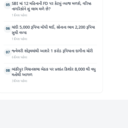
SBI માં 12 મહિનાની FD પર કેટલું વ્યાજ મળશે, વરિષ્ઠ
05
નાગરિકોને શું લાભ મળે છે?
1 દિવસ પહેલા
ચાંદી 5,000 રૂપિયા મોંઘી થઈ, સોનાના ભાવ 2,200 રૂપિયા
06
સુધી વધ્યા
1 દિવસ પહેલા
જ્વેલરી શોરૂમમાંથી આશરે 1 કરોડ રૂપિયાના દાગીના ચોરી
07
6 દિવસ પહેલા
બાંકીપુર વિધાનસભા બેઠક પર પ્રશાંત કિશોર 8,000 થી વધુ
08
મતોથી આગળ
3 દિવસ પહેલા