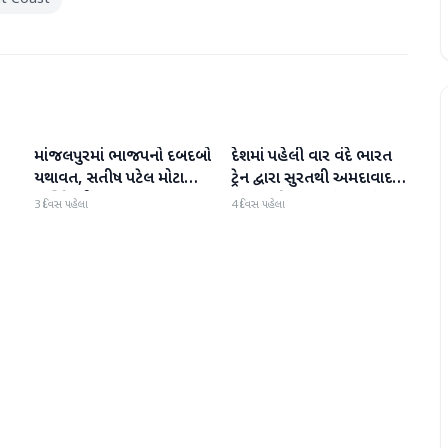
માંજલપુરમાં ભાજપનો દબદબો
દેશમાં પહેલી વાર વંદે ભારત
ગુજરાત
ગુજરાત
યથાવત, સતીષ પટેલ મોટા
ટ્રેન દ્વારા સુરતથી અમદાવાદ
માર્જિનથી આગળ
હૃદય પહોંચાડવામાં આવ્યું
3 દિવસ પહેલા
4 દિવસ પહેલા