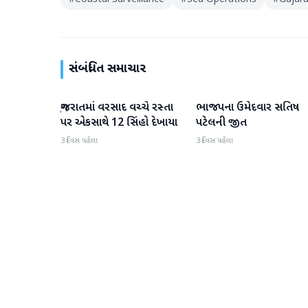
સંબંધિત સમાચાર
ગુજરાતમાં વરસાદ વચ્ચે રસ્તા
ભાજપના ઉમેદવાર સતિષ
ગુજરાત
ગુજરાત
પર એકસાથે 12 સિંહો દેખાયા
પટેલની જીત
3 દિવસ પહેલા
3 દિવસ પહેલા