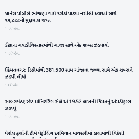
ધાનેરા પોલીસે ભોજણા ગામે દરોડો પાડ્યા નશીલી દવાઓ સાથે
બનાસકાંઠા
૧૫,૮૮૮નો મુદ્દામાલ જપ્ત
1 વર્ષ પહેલા
ડીસાના ગવાડી વિસ્તારમાંથી ગાંજા સાથે એક શખ્સ ઝડપાયો
બનાસકાંઠા
1 વર્ષ પહેલા
હિંમતનગર; ડિકીમાંથી 381.500 ગ્રામ ગાંજાના જથ્થા સાથે એક શખ્સને
સાબરકાંઠા
ઝડપી લીધો
1 વર્ષ પહેલા
સાબરકાંઠા; સ્ટેટ મોનિટરિંગ સેલે એ 19.52 લાખની કિંમતનું એમડી ડ્રગ્સ
સાબરકાંઠા
ઝડપ્યું
1 વર્ષ પહેલા
પેરોલ ફર્લોની ટીમે પેટ્રોલિંગ દરમિયાન માવસરીમાં ડાલામાંથી વિદેશી
બનાસકાંઠા