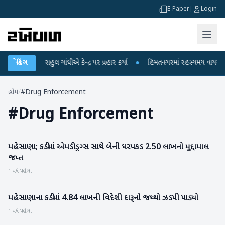
E-Paper
|
Login
પો પર રાહુલ ગાંધીએ કેન્દ્ર પર પ્રહાર કર્યા
બ્રેકિંગ
●
હિંમતનગરમાં રહસ્યમય વાયરસ કે ચાં
હોમ
/
#Drug Enforcement
#
Drug Enforcement
મહેસાણા; કડીમાં એમડી ડ્રગ્સ સાથે બેની ધરપકડ 2.50 લાખનો મુદ્દામાલ
મહેસાણા
જપ્ત
1 વર્ષ પહેલા
મહેસાણાના કડીમાં 4.84 લાખની વિદેશી દારૂનો જથ્થો ઝડપી પાડ્યો
મહેસાણા
1 વર્ષ પહેલા