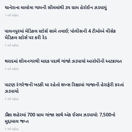
ધાનેરાના માલોત્રા ગામની સીમમાંથી ૩૫ ગ્રામ હેરોઈન ઝડપાયું
બનાસકાંઠા
1 વર્ષ પહેલા
પાલનપુરમાં મેડિકલ સ્ટોર્સ સામે તવાઈ; પોલીસની 4 ટીમોએ વીસેક
બનાસકાંઠા
મેડિકલ સ્ટોર્સ પર કરી રેડ
1 વર્ષ પહેલા
થરાદમાં શીવનગરથી માદક પદાર્થ ગાંજો ઝડપાયો આરોપીની અટકાયત
બનાસકાંઠા
1 વર્ષ પહેલા
પાટણ રંગરેજની ખડકી મા રહેતો શખ્સ રિક્ષામાં ગાજાની હેરાફેરી કરતાં
પાટણ
ઝડપાયો
1 વર્ષ પહેલા
ડીસા શહેરમાં 700 ગ્રામ ગાંજા સાથે એક ઈસમ ઝડપાયો: 7,500નો
બનાસકાંઠા
મુદ્દામાલ જપ્ત
1 વર્ષ પહેલા