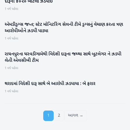
દારૂની ૪૦૨૦ બોટલો ઝડપાઈ
1 વર્ષ પહેલા
એમડી ડ્રગ્સ જપ્ત; સ્ટેટ મોનિટરિંગ સેલની ટીમે ડ્રગ્સનું વેચાણ કરતા ત્રણ
મહેસાણા
આરોપીઓને ઝડપી પાડ્યા
1 વર્ષ પહેલા
રાધનપુરના ધરવડી ગામેથી વિદેશી દારૂના જથ્થા સાથે બુટલેગર ને ઝડપી
પાટણ
લેતી એલસીબી ટીમ
1 વર્ષ પહેલા
થરાદમાં વિદેશી દારૂ સાથે બે આરોપી ઝડપાયા : બે ફરાર
બનાસકાંઠા
1 વર્ષ પહેલા
1
2
આગળ →