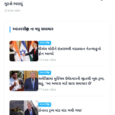
ગુસ્સે ભરાયું
23 કલાક પહેલા
આંતરરાષ્ટ્રીય
ના વધુ સમાચાર
આંતરરાષ્ટ્રીય
પીએમ મોદીને ઇઝરાયલી વડાપ્રધાન નેતન્યાહૂનો
ફોન આવ્યો
13 કલાક પહેલા
આંતરરાષ્ટ્રીય
અમેરિકામાં મુસ્લિમ ઉમેદવારની જીતથી ખુશ ટ્રમ્પ,
કહ્યું, 'આ અમારા માટે સારા સમાચાર છે'
17 કલાક પહેલા
આંતરરાષ્ટ્રીય
ડોનાલ્ડ ટ્રમ્પ માંડ માંડ બચી ગયા!