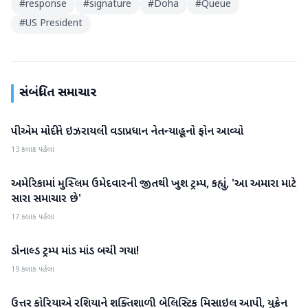
#
response
#
signature
#
Doha
#
Queue
#
US President
સંબંધિત સમાચાર
પીએમ મોદીને ઇઝરાયલી વડાપ્રધાન નેતન્યાહૂનો ફોન આવ્યો
આંતરરાષ્ટ્રીય
13 કલાક પહેલા
અમેરિકામાં મુસ્લિમ ઉમેદવારની જીતથી ખુશ ટ્રમ્પ, કહ્યું, 'આ અમારા માટે
આંતરરાષ્ટ્રીય
સારા સમાચાર છે'
17 કલાક પહેલા
ડોનાલ્ડ ટ્રમ્પ માંડ માંડ બચી ગયા!
આંતરરાષ્ટ્રીય
19 કલાક પહેલા
ઉત્તર કોરિયાએ રશિયાને શક્તિશાળી બેલિસ્ટિક મિસાઇલ આપી, યુક્રેન
આંતરરાષ્ટ્રીય