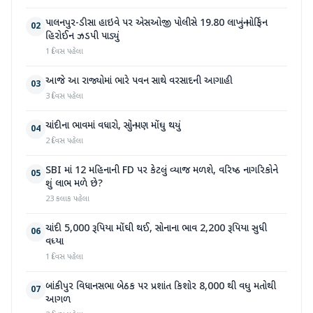
પાલનપુર-ડીસા હાઇવે પર એસઓજી પોલીસે 19.80 લાખનું મોર્ફિન
02
હિરોઈન ઝડપી પાડ્યું
1 દિવસ પહેલા
આજે આ રાજ્યોમાં ભારે પવન સાથે વરસાદની આગાહી
03
3 દિવસ પહેલા
ચાંદીના ભાવમાં વધારો, સોનું પણ મોંઘુ થયું
04
2 દિવસ પહેલા
SBI માં 12 મહિનાની FD પર કેટલું વ્યાજ મળશે, વરિષ્ઠ નાગરિકોને
05
શું લાભ મળે છે?
23 કલાક પહેલા
ચાંદી 5,000 રૂપિયા મોંઘી થઈ, સોનાના ભાવ 2,200 રૂપિયા સુધી
06
વધ્યા
1 દિવસ પહેલા
બાંકીપુર વિધાનસભા બેઠક પર પ્રશાંત કિશોર 8,000 થી વધુ મતોથી
07
આગળ