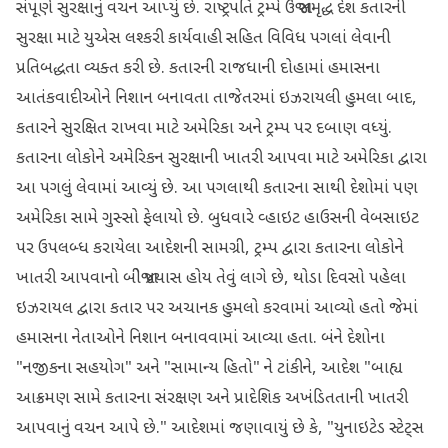
સંપૂર્ણ સુરક્ષાનું વચન આપ્યું છે. રાષ્ટ્રપતિ ટ્રમ્પે ઉર્જા સમૃદ્ધ દેશ કતારની
સુરક્ષા માટે યુએસ લશ્કરી કાર્યવાહી સહિત વિવિધ પગલાં લેવાની
પ્રતિબદ્ધતા વ્યક્ત કરી છે. કતારની રાજધાની દોહામાં હમાસના
આતંકવાદીઓને નિશાન બનાવતા તાજેતરમાં ઇઝરાયલી હુમલા બાદ,
કતારને સુરક્ષિત રાખવા માટે અમેરિકા અને ટ્રમ્પ પર દબાણ વધ્યું.
કતારના લોકોને અમેરિકન સુરક્ષાની ખાતરી આપવા માટે અમેરિકા દ્વારા
આ પગલું લેવામાં આવ્યું છે. આ પગલાથી કતારના સાથી દેશોમાં પણ
અમેરિકા સામે ગુસ્સો ફેલાયો છે. બુધવારે વ્હાઇટ હાઉસની વેબસાઇટ
પર ઉપલબ્ધ કરાયેલા આદેશની સામગ્રી, ટ્રમ્પ દ્વારા કતારના લોકોને
ખાતરી આપવાનો બીજો પ્રયાસ હોય તેવું લાગે છે, થોડા દિવસો પહેલા
ઇઝરાયલ દ્વારા કતાર પર અચાનક હુમલો કરવામાં આવ્યો હતો જેમાં
હમાસના નેતાઓને નિશાન બનાવવામાં આવ્યા હતા. બંને દેશોના
"નજીકના સહયોગ" અને "સામાન્ય હિતો" ને ટાંકીને, આદેશ "બાહ્ય
આક્રમણ સામે કતારના સંરક્ષણ અને પ્રાદેશિક અખંડિતતાની ખાતરી
આપવાનું વચન આપે છે." આદેશમાં જણાવાયું છે કે, "યુનાઇટેડ સ્ટેટ્સ