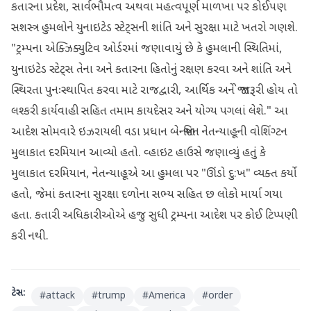
કતારના પ્રદેશ, સાર્વભૌમત્વ અથવા મહત્વપૂર્ણ માળખા પર કોઈપણ
સશસ્ત્ર હુમલોને યુનાઇટેડ સ્ટેટ્સની શાંતિ અને સુરક્ષા માટે ખતરો ગણશે.
"ટ્રમ્પના એક્ઝિક્યુટિવ ઓર્ડરમાં જણાવાયું છે કે હુમલાની સ્થિતિમાં,
યુનાઇટેડ સ્ટેટ્સ તેના અને કતારના હિતોનું રક્ષણ કરવા અને શાંતિ અને
સ્થિરતા પુનઃસ્થાપિત કરવા માટે રાજદ્વારી, આર્થિક અને જો જરૂરી હોય તો
લશ્કરી કાર્યવાહી સહિત તમામ કાયદેસર અને યોગ્ય પગલાં લેશે." આ
આદેશ સોમવારે ઇઝરાયલી વડા પ્રધાન બેન્જામિન નેતન્યાહૂની વોશિંગ્ટન
મુલાકાત દરમિયાન આવ્યો હતો. વ્હાઇટ હાઉસે જણાવ્યું હતું કે
મુલાકાત દરમિયાન, નેતન્યાહૂએ આ હુમલા પર "ઊંડો દુ:ખ" વ્યક્ત કર્યો
હતો, જેમાં કતારના સુરક્ષા દળોના સભ્ય સહિત છ લોકો માર્યા ગયા
હતા. કતારી અધિકારીઓએ હજુ સુધી ટ્રમ્પના આદેશ પર કોઈ ટિપ્પણી
કરી નથી.
ટેગ્સ:
#
attack
#
trump
#
America
#
order