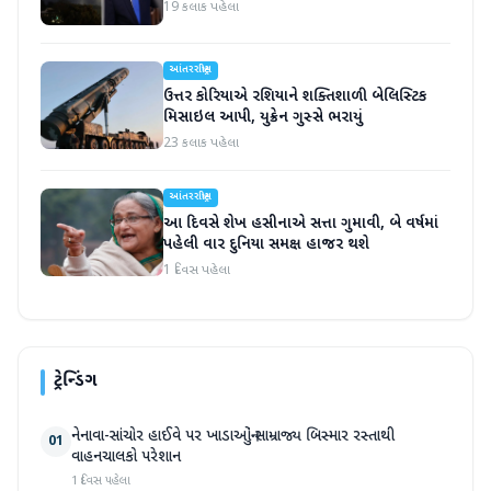
19 કલાક પહેલા
આંતરરાષ્ટ્રીય
ઉત્તર કોરિયાએ રશિયાને શક્તિશાળી બેલિસ્ટિક
મિસાઇલ આપી, યુક્રેન ગુસ્સે ભરાયું
23 કલાક પહેલા
આંતરરાષ્ટ્રીય
આ દિવસે શેખ હસીનાએ સત્તા ગુમાવી, બે વર્ષમાં
પહેલી વાર દુનિયા સમક્ષ હાજર થશે
1 દિવસ પહેલા
ટ્રેન્ડિંગ
નેનાવા-સાંચોર હાઈવે પર ખાડાઓનું સામ્રાજ્ય બિસ્માર રસ્તાથી
01
વાહનચાલકો પરેશાન
1 દિવસ પહેલા