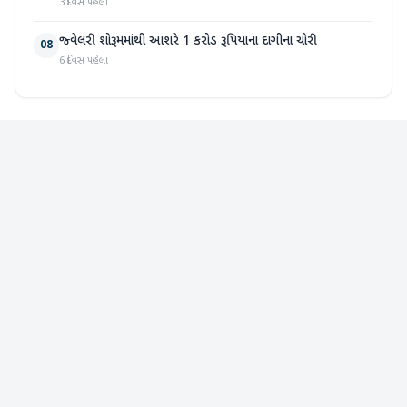
3 દિવસ પહેલા
જ્વેલરી શોરૂમમાંથી આશરે 1 કરોડ રૂપિયાના દાગીના ચોરી
08
6 દિવસ પહેલા