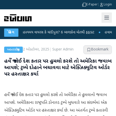
E-Paper
|
Login
નગરમાં રહસ્યમય વાયરસ કે ચાંદીપુરા? 6 બાળકોના મોતથી ફફડાટ
બ્રેકિંગ
●
હવામાન વિભાગે 1
2 ઑક્ટોબર, 2025
|
Super Admin
Bookmark
આંતરરાષ્ટ્રીય
હવે જો કોઈ દેશ કતાર પર હુમલો કરશે તો અમેરિકા જવાબ
આપશે; ટ્રમ્પે દોહાને બચાવવા માટે એક્ઝિક્યુટિવ ઓર્ડર
પર હસ્તાક્ષર કર્યા
હવે જો કોઈ દેશ કતાર પર હુમલો કરશે તો અમેરિકા તે હુમલાનો જવાબ
આપશે. અમેરિકાના રાષ્ટ્રપતિ ડોનાલ્ડ ટ્રમ્પે બુધવારે આ સંદર્ભમાં એક
એક્ઝિક્યુટિવ ઓર્ડર પર હસ્તાક્ષર કર્યા છે. આ અંતર્ગત ટ્રમ્પે કતારની