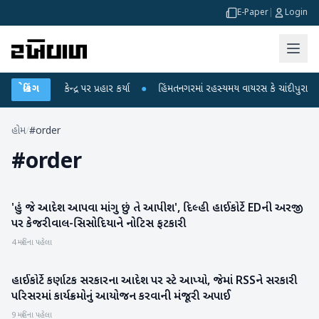
E-Paper
|
Login
ગાંધીએ કેન્દ્ર પર પ્રહાર કર્યા
બ્રેકિંગ
●
હિંમતનગરમાં રહસ્યમય વાયરસ કે ચાંદીપુરા? 6 બ
હોમ
/
#order
#
order
'હું જે આદેશ આપવા માંગુ છું તે આપીશ', દિલ્હી હાઈકોર્ટે EDની અરજી
રાષ્ટ્રીય
પર કેજરીવાલ-સિસોદિયાને નોટિસ ફટકારી
4 મહિના પહેલા
હાઈકોર્ટે કર્ણાટક સરકારના આદેશ પર સ્ટે આપ્યો, જેમાં RSSને સરકારી
રાષ્ટ્રીય
પરિસરમાં કાર્યક્રમોનું આયોજન કરવાની મંજૂરી અપાઈ
9 મહિના પહેલા