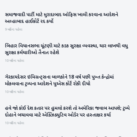
સમાજવાદી પાર્ટી માટે મુરાદાબાદ ઓફિસ ખાલી કરવાના આદેશને
રાષ્ટ્રીય
અલ્હાબાદ હાઈકોર્ટે રદ કર્યો
9 મહિના પહેલા
બિહાર વિધાનસભા ચૂંટણી માટે કડક સુરક્ષા વ્યવસ્થા, ચાર લાખથી વધુ
રાષ્ટ્રીય
સુરક્ષા કર્મચારીઓ તૈનાત રહેશે
10 મહિના પહેલા
ગેરકાયદેસર ઇમિગ્રન્ટ્સના બાળકોને 18 વર્ષ પછી પુખ્ત કેન્દ્રોમાં
આંતરરાષ્ટ્રીય
મોકલવાના ટ્રમ્પના આદેશને યુએસ કોર્ટે રોકી દીધો
10 મહિના પહેલા
હવે જો કોઈ દેશ કતાર પર હુમલો કરશે તો અમેરિકા જવાબ આપશે; ટ્રમ્પે
આંતરરાષ્ટ્રીય
દોહાને બચાવવા માટે એક્ઝિક્યુટિવ ઓર્ડર પર હસ્તાક્ષર કર્યા
10 મહિના પહેલા