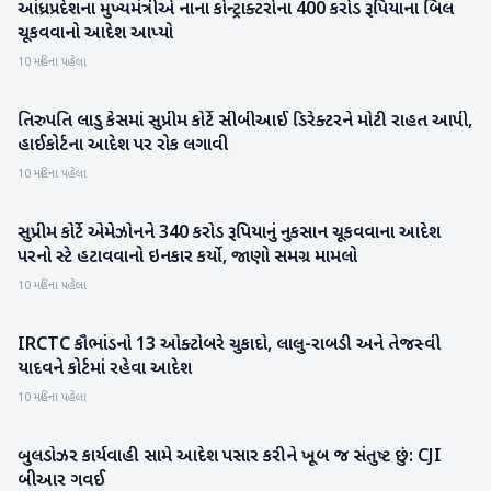
આંધ્રપ્રદેશના મુખ્યમંત્રીએ નાના કોન્ટ્રાક્ટરોના 400 કરોડ રૂપિયાના બિલ
બિઝનેસ
ચૂકવવાનો આદેશ આપ્યો
10 મહિના પહેલા
તિરુપતિ લાડુ કેસમાં સુપ્રીમ કોર્ટે સીબીઆઈ ડિરેક્ટરને મોટી રાહત આપી,
રાષ્ટ્રીય
હાઈકોર્ટના આદેશ પર રોક લગાવી
10 મહિના પહેલા
સુપ્રીમ કોર્ટે એમેઝોનને 340 કરોડ રૂપિયાનું નુકસાન ચૂકવવાના આદેશ
રાષ્ટ્રીય
પરનો સ્ટે હટાવવાનો ઇનકાર કર્યો, જાણો સમગ્ર મામલો
10 મહિના પહેલા
IRCTC કૌભાંડનો 13 ઓક્ટોબરે ચુકાદો, લાલુ-રાબડી અને તેજસ્વી
રાષ્ટ્રીય
યાદવને કોર્ટમાં રહેવા આદેશ
10 મહિના પહેલા
બુલડોઝર કાર્યવાહી સામે આદેશ પસાર કરીને ખૂબ જ સંતુષ્ટ છું: CJI
રાષ્ટ્રીય
બીઆર ગવઈ