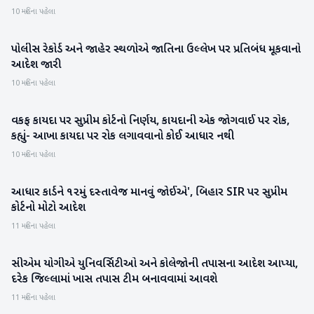
10 મહિના પહેલા
પોલીસ રેકોર્ડ અને જાહેર સ્થળોએ જાતિના ઉલ્લેખ પર પ્રતિબંધ મૂકવાનો
રાષ્ટ્રીય
આદેશ જારી
10 મહિના પહેલા
વકફ કાયદા પર સુપ્રીમ કોર્ટનો નિર્ણય, કાયદાની એક જોગવાઈ પર રોક,
રાષ્ટ્રીય
કહ્યું- આખા કાયદા પર રોક લગાવવાનો કોઈ આધાર નથી
10 મહિના પહેલા
આધાર કાર્ડને ૧૨મું દસ્તાવેજ માનવું જોઈએ', બિહાર SIR પર સુપ્રીમ
રાષ્ટ્રીય
કોર્ટનો મોટો આદેશ
11 મહિના પહેલા
સીએમ યોગીએ યુનિવર્સિટીઓ અને કોલેજોની તપાસના આદેશ આપ્યા,
રાષ્ટ્રીય
દરેક જિલ્લામાં ખાસ તપાસ ટીમ બનાવવામાં આવશે
11 મહિના પહેલા