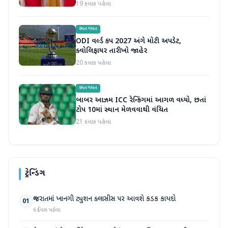
સંભાળ્યો
19 કલાક પહેલા
રમતગમત
ODI વર્લ્ડ કપ 2027 અંગે મોટી અપડેટ,
ક્વોલિફાયર તારીખો જાહેર
20 કલાક પહેલા
રમતગમત
બાબર આઝમ ICC રેન્કિંગમાં આગળ વધ્યો, છતાં
ટોપ 10માં સ્થાન મેળવવાથી વંચિત
21 કલાક પહેલા
ટ્રેન્ડિંગ
ગુજરાતમાં ખાનગી ટ્યુશન ક્લાસીસ પર આવશે કડક કાયદો
01
6 દિવસ પહેલા