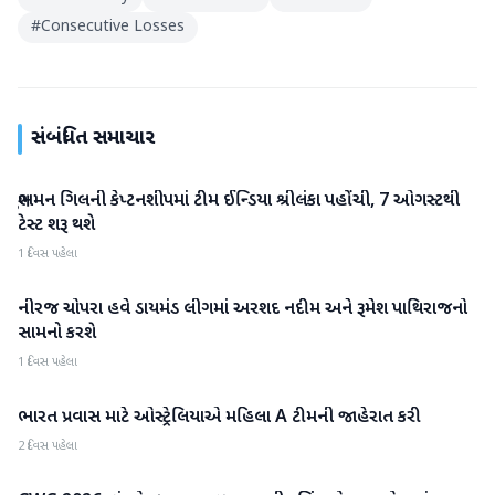
#
Consecutive Losses
સંબંધિત સમાચાર
શુભમન ગિલની કેપ્ટનશીપમાં ટીમ ઈન્ડિયા શ્રીલંકા પહોંચી, 7 ઓગસ્ટથી
રમતગમત
ટેસ્ટ શરૂ થશે
1 દિવસ પહેલા
નીરજ ચોપરા હવે ડાયમંડ લીગમાં અરશદ નદીમ અને રૂમેશ પાથિરાજનો
રમતગમત
સામનો કરશે
1 દિવસ પહેલા
ભારત પ્રવાસ માટે ઓસ્ટ્રેલિયાએ મહિલા A ટીમની જાહેરાત કરી
રમતગમત
2 દિવસ પહેલા