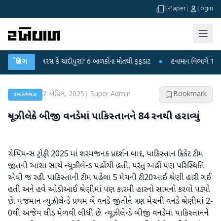
E-Paper
|
Login
્યમય વાયરસ કે ચાંદીપુરા? 6 બાળકોના મોતથી ફફડાટ
બ્રેકિંગ
●
હવામાન વિભાગે 18 રાજ્યો મા
2 એપ્રિલ, 2025
|
Super Admin
Bookmark
રમતગમત
ન્યૂઝીલેન્ડે બીજી વનડેમાં પાકિસ્તાનને 84 રનથી હરાવ્યું
ચેમ્પિયન્સ ટ્રોફી 2025 માં શરમજનક પ્રદર્શન બાદ, પાકિસ્તાન ક્રિકેટ ટીમ
જીતની આશા સાથે ન્યુઝીલેન્ડ પહોંચી હતી, પરંતુ અહીં પણ પરિસ્થિતિ
એવી જ રહી. પાકિસ્તાની ટીમ પહેલા 5 મેચની ટી20આઈ શ્રેણી હારી ગઈ
હતી અને હવે ઓડીઆઈ શ્રેણીમાં પણ કારમી હારનો સામનો કરવો પડ્યો
છે. યજમાન ન્યુઝીલેન્ડે પ્રથમ બે વનડે જીતીને ત્રણ મેચની વનડે શ્રેણીમાં 2-
0થી અજેય લીડ મેળવી લીધી છે. ન્યૂઝીલેન્ડે બીજી વનડેમાં પાકિસ્તાનને