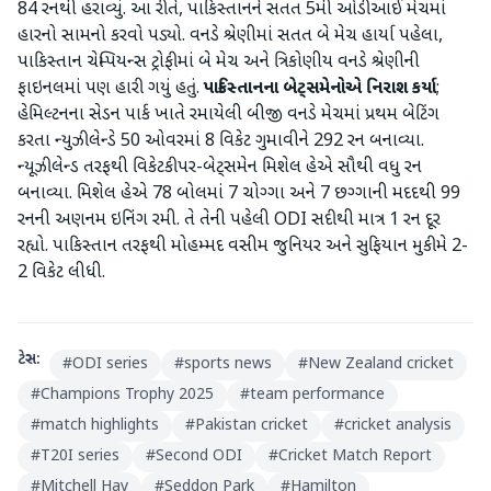
84 રનથી હરાવ્યું. આ રીતે, પાકિસ્તાનને સતત 5મી ઓડીઆઈ મેચમાં
હારનો સામનો કરવો પડ્યો. વનડે શ્રેણીમાં સતત બે મેચ હાર્યા પહેલા,
પાકિસ્તાન ચેમ્પિયન્સ ટ્રોફીમાં બે મેચ અને ત્રિકોણીય વનડે શ્રેણીની
ફાઇનલમાં પણ હારી ગયું હતું.
પાકિસ્તાનના
બેટ્સમેનોએ
નિરાશ
કર્યા
;
હેમિલ્ટનના સેડન પાર્ક ખાતે રમાયેલી બીજી વનડે મેચમાં પ્રથમ બેટિંગ
કરતા ન્યુઝીલેન્ડે 50 ઓવરમાં 8 વિકેટ ગુમાવીને 292 રન બનાવ્યા.
ન્યૂઝીલેન્ડ તરફથી વિકેટકીપર-બેટ્સમેન મિશેલ હેએ સૌથી વધુ રન
બનાવ્યા. મિશેલ હેએ 78 બોલમાં 7 ચોગ્ગા અને 7 છગ્ગાની મદદથી 99
રનની અણનમ ઇનિંગ રમી. તે તેની પહેલી ODI સદીથી માત્ર 1 રન દૂર
રહ્યો. પાકિસ્તાન તરફથી મોહમ્મદ વસીમ જુનિયર અને સુફિયાન મુકીમે 2-
2 વિકેટ લીધી.
ટેગ્સ:
#
ODI series
#
sports news
#
New Zealand cricket
#
Champions Trophy 2025
#
team performance
#
match highlights
#
Pakistan cricket
#
cricket analysis
#
T20I series
#
Second ODI
#
Cricket Match Report
#
Mitchell Hay
#
Seddon Park
#
Hamilton