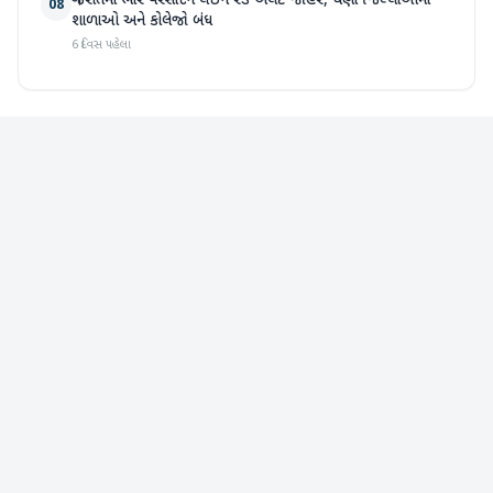
ગુજરાતમાં ભારે વરસાદને લઈને રેડ એલર્ટ જાહેર, ઘણા જિલ્લાઓમાં
08
શાળાઓ અને કોલેજો બંધ
6 દિવસ પહેલા