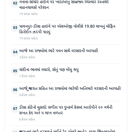
નેનાવા-સાંચોર હાઈવે પર ખાડાઓનું સામ્રાજ્ય બિસ્માર રસ્તાથી
02
વાહનચાલકો પરેશાન
19 કલાક પહેલા
પાલનપુર-ડીસા હાઇવે પર એસઓજી પોલીસે 19.80 લાખનું મોર્ફિન
03
હિરોઈન ઝડપી પાડ્યું
19 કલાક પહેલા
આજે આ રાજ્યોમાં ભારે પવન સાથે વરસાદની આગાહી
04
2 દિવસ પહેલા
ચાંદીના ભાવમાં વધારો, સોનું પણ મોંઘુ થયું
05
1 દિવસ પહેલા
આજે ગુજરાત સહિત આ રાજ્યોમાં ભારેથી અતિભારે વરસાદની આગાહી
06
6 દિવસ પહેલા
ડીસા કોર્ટનો ચુકાદો: સગીરા પર દુષ્કર્મ કેસમાં આરોપીને ૨૦ વર્ષની
07
સખત કેદ અને ૫ લાખ વળતર
6 દિવસ પહેલા