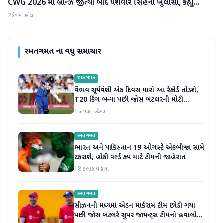
CWG 2026 માં બ્રોન્ઝ જીત્યા બાદ યશવીર સિંહનો ખુલાસો, કહ્યું...
રમતગમત
2 દિવસ પહેલા
રમતગમત
ના વધુ સમાચાર
રમતગમત
વૈભવ સૂર્યવંશી એક દિવસ મારો આ રેકોર્ડ તોડશે,
T20 કિંગ બન્યા પછી જોસ બટલરની મોટી
ભવિષ્યવાણી
1 કલાક પહેલા
રમતગમત
ભારત અને પાકિસ્તાન 19 ઓગસ્ટે એકબીજા સામે
ટકરાશે, હોકી વર્લ્ડ કપ માટે ટીમની જાહેરાત
18 કલાક પહેલા
રમતગમત
સીઝનની મધ્યમાં એડન માર્કરામ ટીમ છોડી ગયા
પછી જોસ બટલરે સુપર જાયન્ટ્સ ટીમનો હવાલો