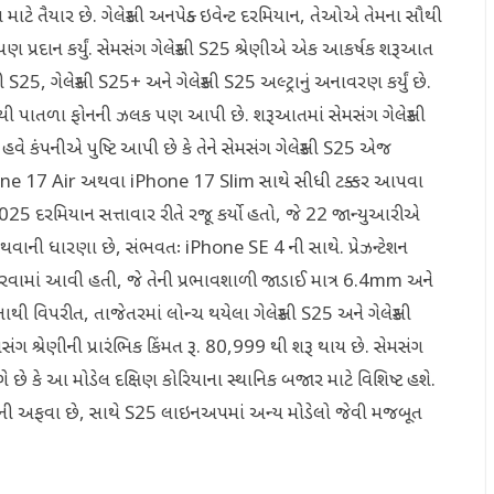
માટે તૈયાર છે. ગેલેક્સી અનપેક્ડ ઇવેન્ટ દરમિયાન, તેઓએ તેમના સૌથી
ણ પ્રદાન કર્યું. સેમસંગ ગેલેક્સી S25 શ્રેણીએ એક આકર્ષક શરૂઆત
સી S25, ગેલેક્સી S25+ અને ગેલેક્સી S25 અલ્ટ્રાનું અનાવરણ કર્યું છે.
સૌથી પાતળા ફોનની ઝલક પણ આપી છે. શરૂઆતમાં સેમસંગ ગેલેક્સી
વે કંપનીએ પુષ્ટિ આપી છે કે તેને સેમસંગ ગેલેક્સી S25 એજ
ne 17 Air અથવા iPhone 17 Slim સાથે સીધી ટક્કર આપવા
્ટ 2025 દરમિયાન સત્તાવાર રીતે રજૂ કર્યો હતો, જે 22 જાન્યુઆરીએ
 થવાની ધારણા છે, સંભવતઃ iPhone SE 4 ની સાથે. પ્રેઝન્ટેશન
ામાં આવી હતી, જે તેની પ્રભાવશાળી જાડાઈ માત્ર 6.4mm અને
ાથી વિપરીત, તાજેતરમાં લોન્ચ થયેલા ગેલેક્સી S25 અને ગેલેક્સી
ંગ શ્રેણીની પ્રારંભિક કિંમત રૂ. 80,999 થી શરૂ થાય છે. સેમસંગ
 છે કે આ મોડેલ દક્ષિણ કોરિયાના સ્થાનિક બજાર માટે વિશિષ્ટ હશે.
 હોવાની અફવા છે, સાથે S25 લાઇનઅપમાં અન્ય મોડેલો જેવી મજબૂત