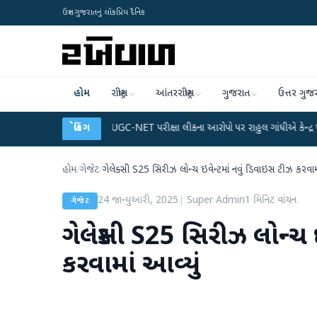
ઉત્તર ગુજરાતનું લોકપ્રિય દૈનિક
હોમ
રાષ્ટ્રીય
આંતરરાષ્ટ્રીય
ગુજરાત
ઉત્તર ગુજ
લાન
●
UGC-NET પરીક્ષા લીકના આરોપો પર રાહુલ ગાંધીએ કેન્દ્ર પર પ્રહાર કર્યા
બ્રેકિંગ
●
હોમ
/
ગેજેટ
/
ગેલેક્સી S25 સિરીઝ લોન્ચ ઇવેન્ટમાં નવું ડિવાઇસ ટીઝ કરવામા
24 જાન્યુઆરી, 2025
|
Super Admin
1
મિનિટ વાંચન
ગેજેટ
ગેલેક્સી S25 સિરીઝ લોન્ચ 
કરવામાં આવ્યું