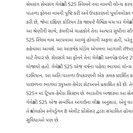
સેમસંગ સેમસંગ ગેલેક્સી S25 સ્લિમને નવા નામથી લોન્ચ કરવા 
પાતળા ફોનના નામની પુષ્ટિ કરી અને ઉપકરણનો પૂર્વાવલોકન પ
કરી છે, જેમાં દક્ષિણ કોરિયન ટેક જાયન્ટે વૈશ્વિક મંચ પર ગેલેક્
આ શ્રેણીની સાથે, કંપનીએ ચાહકોને તેના અત્યાર સુધીના 
S25 સ્લિમ નામ આપવામાં આવ્યું હોવાની અફવા હતી, પરંતુ હ
કહેવામાં આવશે. આ આકર્ષક મોડેલ એપલના આગામી iPho
માટે તૈયાર છે. સેમસંગે આ ફોનને તેના ગેલેક્સી અનપેક્ડ ઇવેન
યોજાયો હતો. ગેલેક્સી S25 એજ વર્ષના પહેલા ભાગમાં લોન્ચ
દરમિયાન, આ અતિ-પાતળા ઉપકરણની એક ઝલક પ્રદર્શિત કરવ
પાછળના ભાગમાં ડ્યુઅલ-કેમેરા સેટઅપને પ્રકાશિત કરે છે. તેન
S25+ માં ટ્રિપલ-કેમેરા સિસ્ટમ છે. ભારતીય બજારમાં આ સેમસ
ગેલેક્સી S25 એજ સંબંધિત અગાઉના લીક્સ અનુસાર, એવું લાગે
તે ક્વોલકોમ સ્નેપડ્રેગન 8 એલીટ પ્રોસેસર દ્વારા સંચાલિત
સુવિધાઓ પણ છે.