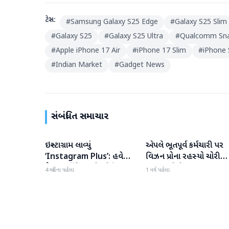
ટેગ્સ:
#
Samsung Galaxy S25 Edge
#
Galaxy S25 Slim
#
Galaxy S25
#
Galaxy S25 Ultra
#
Qualcomm Snap
#
Apple iPhone 17 Air
#
iPhone 17 Slim
#
iPhone 
#
Indian Market
#
Gadget News
સંબંધિત સમાચાર
ઇન્સ્ટાગ્રામ લાવ્યું
એપલે ભૂતપૂર્વ કર્મચારી પર
ગેજેટ
ગેજેટ
‘Instagram Plus’: હવે
વિઝન પ્રોના રહસ્યો ચોરી
પૈસા ખર્ચીને મળશે સ્પેશિયલ
કરવા અને વેપાર કરવા બદલ
4 મહિના પહેલા
1 વર્ષ પહેલા
ફીચર્સ!
દાવો માંડ્યો