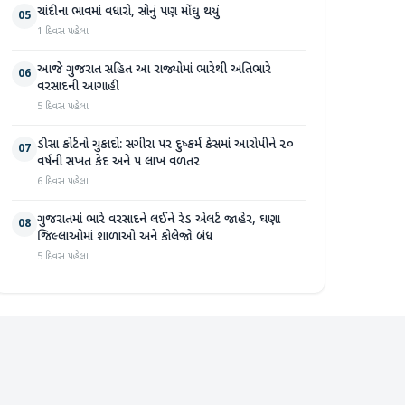
ચાંદીના ભાવમાં વધારો, સોનું પણ મોંઘુ થયું
05
1 દિવસ પહેલા
આજે ગુજરાત સહિત આ રાજ્યોમાં ભારેથી અતિભારે
06
વરસાદની આગાહી
5 દિવસ પહેલા
ડીસા કોર્ટનો ચુકાદો: સગીરા પર દુષ્કર્મ કેસમાં આરોપીને ૨૦
07
વર્ષની સખત કેદ અને ૫ લાખ વળતર
6 દિવસ પહેલા
ગુજરાતમાં ભારે વરસાદને લઈને રેડ એલર્ટ જાહેર, ઘણા
08
જિલ્લાઓમાં શાળાઓ અને કોલેજો બંધ
5 દિવસ પહેલા