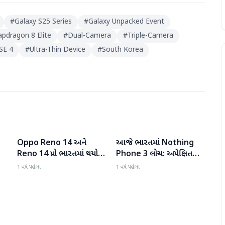
#
Galaxy S25 Series
#
Galaxy Unpacked Event
dragon 8 Elite
#
Dual-Camera
#
Triple-Camera
SE 4
#
Ultra-Thin Device
#
South Korea
Oppo Reno 14 અને
આજે ભારતમાં Nothing
ગેજેટ
ગેજેટ
Reno 14 પ્રો ભારતમાં થયો
Phone 3 લોન્ચ: અપેક્ષિત
લોન્ચ
કિંમત, ડિઝાઇન, સ્પેક્સ અને
1 વર્ષ પહેલા
1 વર્ષ પહેલા
જાણો બીજું બધું જ