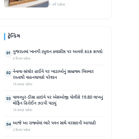
રોજ સેટ કરવામાં આવી
1 વર્ષ પહેલા
ટ્રેન્ડિંગ
ગુજરાતમાં ખાનગી ટ્યુશન ક્લાસીસ પર આવશે કડક કાયદો
01
6 દિવસ પહેલા
નેનાવા-સાંચોર હાઈવે પર ખાડાઓનું સામ્રાજ્ય બિસ્માર
02
રસ્તાથી વાહનચાલકો પરેશાન
16 કલાક પહેલા
પાલનપુર-ડીસા હાઇવે પર એસઓજી પોલીસે 19.80 લાખનું
03
મોર્ફિન હિરોઈન ઝડપી પાડ્યું
16 કલાક પહેલા
આજે આ રાજ્યોમાં ભારે પવન સાથે વરસાદની આગાહી
04
2 દિવસ પહેલા