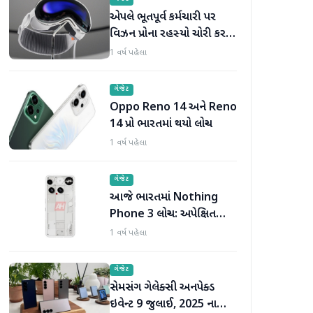
એપલે ભૂતપૂર્વ કર્મચારી પર
વિઝન પ્રોના રહસ્યો ચોરી કરવા
અને વેપાર કરવા બદલ દાવો
1 વર્ષ પહેલા
માંડ્યો
ગેજેટ
Oppo Reno 14 અને Reno
14 પ્રો ભારતમાં થયો લોન્ચ
1 વર્ષ પહેલા
ગેજેટ
આજે ભારતમાં Nothing
Phone 3 લોન્ચ: અપેક્ષિત
કિંમત, ડિઝાઇન, સ્પેક્સ અને
1 વર્ષ પહેલા
જાણો બીજું બધું જ
ગેજેટ
સેમસંગ ગેલેક્સી અનપેક્ડ
ઇવેન્ટ 9 જુલાઈ, 2025 ના