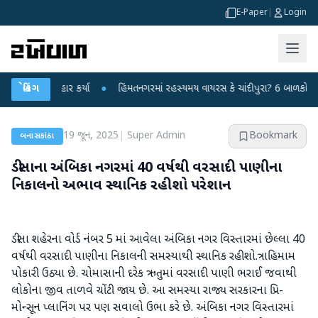
E-Paper
|
Login
ર પ્રહાર કર્યા
બ્રેકિંગ
●
હિંમતનગરમાં રહસ્યમય વાયરસ કે ચાંદીપુરા? 6 બાળકોના મોતથી ફફ
19 જૂન, 2025
|
Super Admin
Bookmark
બનાસકાંઠા
ડીસાના અંબિકા નગરમાં 40 વર્ષથી વરસાદી પાણીના
નિકાલનો અભાવ સ્થાનિક રહીશો પરેશાન
ડીસા શહેરના વોર્ડ નંબર 5 માં આવેલા અંબિકા નગર વિસ્તારમાં છેલ્લા 40
વર્ષથી વરસાદી પાણીના નિકાલની સમસ્યાથી સ્થાનિક રહીશો.ત્રાહિમામ
પોકારી ઉઠ્યા છે. ચોમાસાની દરેક ઋતુમાં વરસાદી પાણી ભરાઈ જવાથી
લોકોના જીવ તાળવે ચોંટી જાય છે. આ સમસ્યા રાજ્ય સરકારના પ્રિ-
મોન્સૂન પ્લાનિંગ પર પણ સવાલો ઉભા કરે છે. અંબિકા નગર વિસ્તારમાં