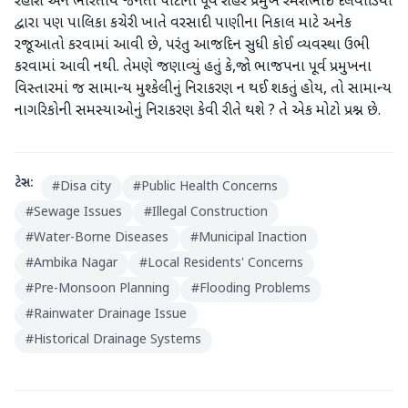
રહીશ અને ભારતીય જનતા પાર્ટીના પૂર્વ શહેર પ્રમુખ રમેશભાઈ દેલવાડિયા
દ્વારા પણ પાલિકા કચેરી ખાતે વરસાદી પાણીના નિકાલ માટે અનેક
રજૂઆતો કરવામાં આવી છે, પરંતુ આજદિન સુધી કોઈ વ્યવસ્થા ઉભી
કરવામાં આવી નથી. તેમણે જણાવ્યું હતું કે,જો ભાજપના પૂર્વ પ્રમુખના
વિસ્તારમાં જ સામાન્ય મુશ્કેલીનું નિરાકરણ ન થઈ શકતું હોય, તો સામાન્ય
નાગરિકોની સમસ્યાઓનું નિરાકરણ કેવી રીતે થશે ? તે એક મોટો પ્રશ્ન છે.
ટેગ્સ:
#
Disa city
#
Public Health Concerns
#
Sewage Issues
#
Illegal Construction
#
Water-Borne Diseases
#
Municipal Inaction
#
Ambika Nagar
#
Local Residents' Concerns
#
Pre-Monsoon Planning
#
Flooding Problems
#
Rainwater Drainage Issue
#
Historical Drainage Systems