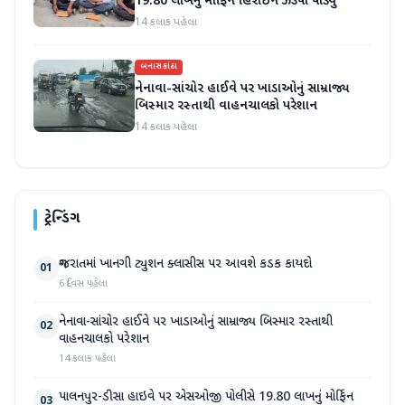
19.80 લાખનું મોર્ફિન હિરોઈન ઝડપી પાડ્યું
14 કલાક પહેલા
બનાસકાંઠા
નેનાવા-સાંચોર હાઈવે પર ખાડાઓનું સામ્રાજ્ય
બિસ્માર રસ્તાથી વાહનચાલકો પરેશાન
14 કલાક પહેલા
ટ્રેન્ડિંગ
ગુજરાતમાં ખાનગી ટ્યુશન ક્લાસીસ પર આવશે કડક કાયદો
01
6 દિવસ પહેલા
નેનાવા-સાંચોર હાઈવે પર ખાડાઓનું સામ્રાજ્ય બિસ્માર રસ્તાથી
02
વાહનચાલકો પરેશાન
14 કલાક પહેલા
પાલનપુર-ડીસા હાઇવે પર એસઓજી પોલીસે 19.80 લાખનું મોર્ફિન
03