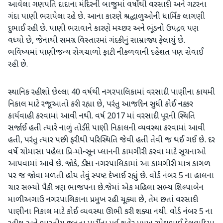
આવેલા ગણપતિ દાદાના મંદિરની બાજુમાં વર્ષોથી વરસાદી અને ગટરના
ગંદા પાણી ભરાયેલા રહે છે. આના કારણે શ્રદ્ધાળુઓની ધાર્મિક લાગણી
દુભાઈ રહી છે. પાણી ભરાવાને કારણે મચ્છર અને ભૂંડનો ઉપદ્રવ પણ
વધ્યો છે, જેનાથી સમગ્ર વિસ્તારમાં ગંદકીનું સામ્રાજ્ય ફેલાયું છે.
ભવિષ્યમાં પાણીજન્ય રોગચાળો ફાટી નીકળવાની દહેશત પણ સેવાઈ
રહી છે.
સ્થાનિક રહીશો છેલ્લા 40 વર્ષથી નગરપાલિકામાં વરસાદી પાણીના કાયમી
નિકાલ માટે રજૂઆતો કરી રહ્યા છે, પરંતુ આજદિન સુધી કોઈ નક્કર
કાર્યવાહી કરવામાં આવી નથી. વર્ષ 2017 માં વરસાદી પૂરની સ્થિતિ
સર્જાઈ હતી ત્યારે નાળું તોડીને પાણી નિકાલની વ્યવસ્થા કરવામાં આવી
હતી, પરંતુ ત્યાર પછી ફરીથી પરિસ્થિતિ જેવી હતી તેવી જ થઈ ગઈ છે. દર
વર્ષે ચોમાસા પહેલા પ્રિ-મોન્સૂન પ્લાનની કામગીરી કરવા માટે સૂચનાઓ
આપવામાં આવે છે. જોકે, ડીસા નગરપાલિકામાં આ કામગીરી માત્ર કાગળ
પર જ જોવા મળતી હોય તેવું સ્પષ્ટ દેખાઈ રહ્યું છે. વોર્ડ નંબર 5 ના હાલના
ચાર સભ્યો પૈકી ત્રણ ભાજપના છે.જેમાં એક મહિલા સભ્ય શિલ્પાબેન
માળી અગાઉ નગરપાલિકાના પ્રમુખ રહી ચૂક્યા છે, તેમ છતાં વરસાદી
પાણીના નિકાલ માટે કોઈ વ્યવસ્થા ઊભી કરી શક્યા નથી. વોર્ડ નંબર 5 ના