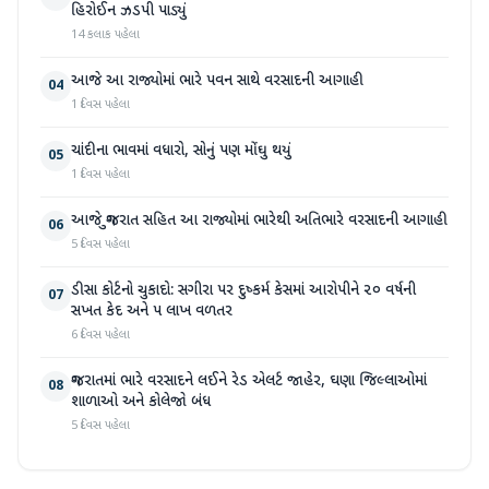
હિરોઈન ઝડપી પાડ્યું
14 કલાક પહેલા
આજે આ રાજ્યોમાં ભારે પવન સાથે વરસાદની આગાહી
04
1 દિવસ પહેલા
ચાંદીના ભાવમાં વધારો, સોનું પણ મોંઘુ થયું
05
1 દિવસ પહેલા
આજે ગુજરાત સહિત આ રાજ્યોમાં ભારેથી અતિભારે વરસાદની આગાહી
06
5 દિવસ પહેલા
ડીસા કોર્ટનો ચુકાદો: સગીરા પર દુષ્કર્મ કેસમાં આરોપીને ૨૦ વર્ષની
07
સખત કેદ અને ૫ લાખ વળતર
6 દિવસ પહેલા
ગુજરાતમાં ભારે વરસાદને લઈને રેડ એલર્ટ જાહેર, ઘણા જિલ્લાઓમાં
08
શાળાઓ અને કોલેજો બંધ
5 દિવસ પહેલા