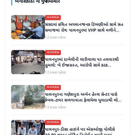
બનાસકાંઠા
ના વધુ સમાચાર
બનાસકાંઠા
સંસદમાં કથિત અપમાનજનક ટિપ્પણીઓ સામે સંત
સમાજમાં રોષ: પાલનપુરમાં VHP સાથે મળીને
અધિક કલેક્ટરને આવેદનપત્ર આપ્યું
12 કલાક પહેલા
બનાસકાંઠા
પાલનપુરમાં દાબેલીની લારીવાળા પર તલવારથી
હુમલો: બે ઈજાગ્રસ્ત, આરોપી સામે કડક
કાર્યવાહીની માંગ
12 કલાક પહેલા
બનાસકાંઠા
પાલનપુરના ગણેશપુરા અર્બન હેલ્થ સેન્ટર પાસે
કેબલ-ટાયર સળગાવાતા ફેલાયેલા ધુમાડાથી લોકો
પરેશાન
13 કલાક પહેલા
બનાસકાંઠા
પાલનપુર-ડીસા હાઇવે પર એસઓજી પોલીસે