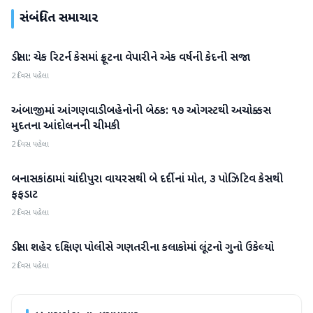
સંબંધિત સમાચાર
ડીસા: ચેક રિટર્ન કેસમાં ફ્રૂટના વેપારીને એક વર્ષની કેદની સજા
બનાસકાંઠા
2 દિવસ પહેલા
અંબાજીમાં આંગણવાડી બહેનોની બેઠક: ૧૭ ઓગસ્ટથી અચોક્કસ
બનાસકાંઠા
મુદતના આંદોલનની ચીમકી
2 દિવસ પહેલા
બનાસકાંઠામાં ચાંદીપુરા વાયરસથી બે દર્દીનાં મોત, ૩ પોઝિટિવ કેસથી
બનાસકાંઠા
ફફડાટ
2 દિવસ પહેલા
ડીસા શહેર દક્ષિણ પોલીસે ગણતરીના કલાકોમાં લૂંટનો ગુનો ઉકેલ્યો
બનાસકાંઠા
2 દિવસ પહેલા