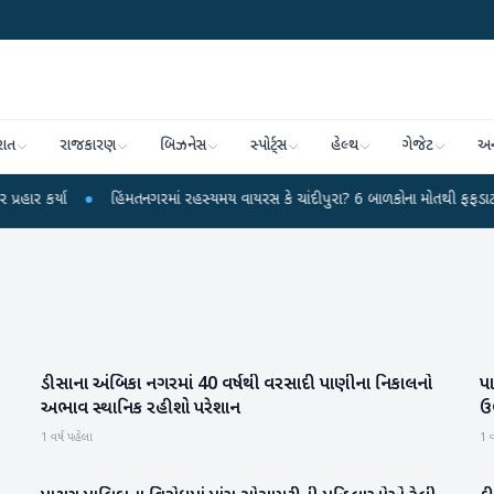
રાત
રાજકારણ
બિઝનેસ
સ્પોર્ટ્સ
હેલ્થ
ગેજેટ
અન
ા
●
હિંમતનગરમાં રહસ્યમય વાયરસ કે ચાંદીપુરા? 6 બાળકોના મોતથી ફફડાટ
●
હવ
ડીસાના અંબિકા નગરમાં 40 વર્ષથી વરસાદી પાણીના નિકાલનો
પા
બનાસકાંઠા
અભાવ સ્થાનિક રહીશો પરેશાન
ઉ
1 વર્ષ પહેલા
1 વ