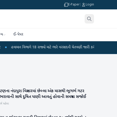
E-Paper
|
Login
્ય
ઈ-પેપર
ામાન વિભાગે 18 રાજ્યો માટે ભારે વરસાદની ચેતવણી જારી કરી
●
સિદ્ધપુરથી બોમ્બ બ
ટણના નંદાપુરા વિસ્તારમાં છેલ્લા એક માસથી ભૂગર્ભ ગટર
પાટણ
ભરાવાની સાથે દુષિત પાણી આવતું હોવાની સમસ્યા સજૉઈ
ર્ષ પહેલા