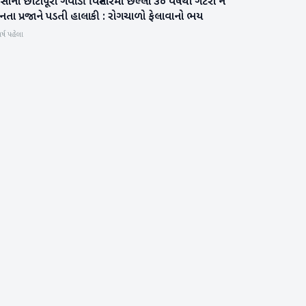
સાના છોટાપૂરા ગવાડી વિસ્તારમાં છેલ્લા ૩૦ વર્ષથી ગટરો ન
બનાસકાંઠા
નતા પ્રજાને પડતી હાલાકી : રોગચાળો ફેલાવાનો ભય
ર્ષ પહેલા