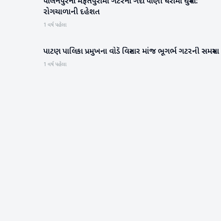
પાલનપુરના મફતપુરામાં ગટરના ગંદા પાણી ઘરોમાં ઘુસ્યા:
બનાસકાંઠા
રોગચાળાની દહેશત
1 વર્ષ પહેલા
પાટણ પાલિકા પ્રમુખના વોડૅ વિસ્તાર માંજ ભૂગર્ભ ગટરની સમસ્યા
પાટણ
1 વર્ષ પહેલા