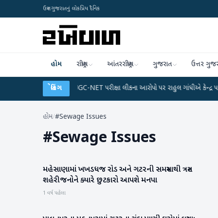
ઉત્તર ગુજરાતનું લોકપ્રિય દૈનિક
હોમ
રાષ્ટ્રીય
આંતરરાષ્ટ્રીય
ગુજરાત
ઉત્તર ગુજ
ડેટા પ્લાન
●
UGC-NET પરીક્ષા લીકના આરોપો પર રાહુલ ગાંધીએ કેન્દ્ર પર પ્રહાર કર્ય
બ્રેકિંગ
હોમ
/
#Sewage Issues
#
Sewage Issues
મહેસાણામાં ખખડધજ રોડ અને ગટરની સમસ્યાથી ત્રસ્ત
મહેસાણા
શહેરીજનોને ક્યારે છુટકારો આપશે મનપા
1 વર્ષ પહેલા