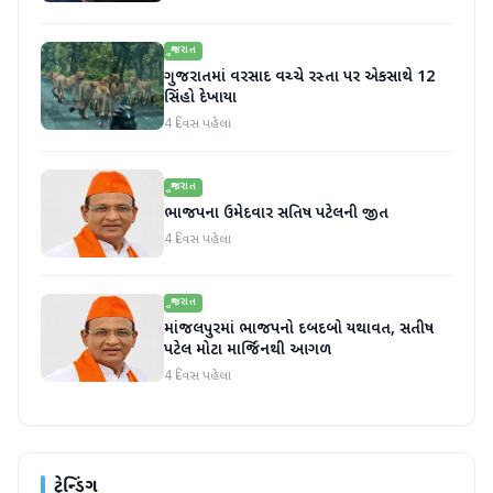
ગુજરાત
ગુજરાતમાં વરસાદ વચ્ચે રસ્તા પર એકસાથે 12
સિંહો દેખાયા
4 દિવસ પહેલા
ગુજરાત
ભાજપના ઉમેદવાર સતિષ પટેલની જીત
4 દિવસ પહેલા
ગુજરાત
માંજલપુરમાં ભાજપનો દબદબો યથાવત, સતીષ
પટેલ મોટા માર્જિનથી આગળ
4 દિવસ પહેલા
ટ્રેન્ડિંગ