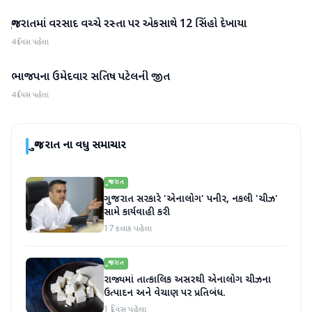
ગુજરાતમાં વરસાદ વચ્ચે રસ્તા પર એકસાથે 12 સિંહો દેખાયા
ગુજરાત
4 દિવસ પહેલા
ભાજપના ઉમેદવાર સતિષ પટેલની જીત
ગુજરાત
4 દિવસ પહેલા
ગુજરાત
ના વધુ સમાચાર
ગુજરાત
ગુજરાત સરકારે 'એનાલોગ' પનીર, નકલી 'ચીઝ'
સામે કાર્યવાહી કરી
17 કલાક પહેલા
ગુજરાત
રાજ્યમાં તાત્કાલિક અસરથી એનાલોગ ચીઝના
ઉત્પાદન અને વેચાણ પર પ્રતિબંધ.
1 દિવસ પહેલા