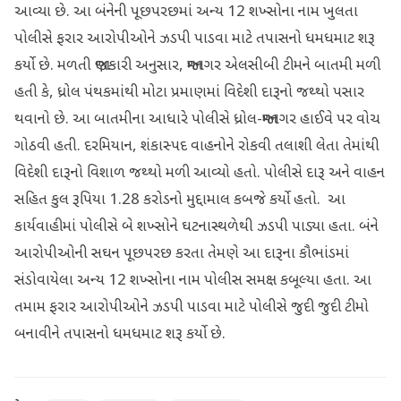
આવ્યા છે. આ બંનેની પૂછપરછમાં અન્ય 12 શખ્સોના નામ ખુલતા
પોલીસે ફરાર આરોપીઓને ઝડપી પાડવા માટે તપાસનો ધમધમાટ શરૂ
કર્યો છે. મળતી જાણકારી અનુસાર, જામનગર એલસીબી ટીમને બાતમી મળી
હતી કે, ધ્રોલ પંથકમાંથી મોટા પ્રમાણમાં વિદેશી દારૂનો જથ્થો પસાર
થવાનો છે. આ બાતમીના આધારે પોલીસે ધ્રોલ-જામનગર હાઈવે પર વોચ
ગોઠવી હતી. દરમિયાન, શંકાસ્પદ વાહનોને રોકવી તલાશી લેતા તેમાંથી
વિદેશી દારૂનો વિશાળ જથ્થો મળી આવ્યો હતો. પોલીસે દારૂ અને વાહન
સહિત કુલ રૂપિયા 1.28 કરોડનો મુદ્દામાલ કબજે કર્યો હતો. આ
કાર્યવાહીમાં પોલીસે બે શખ્સોને ઘટનાસ્થળેથી ઝડપી પાડ્યા હતા. બંને
આરોપીઓની સઘન પૂછપરછ કરતા તેમણે આ દારૂના કૌભાંડમાં
સંડોવાયેલા અન્ય 12 શખ્સોના નામ પોલીસ સમક્ષ કબૂલ્યા હતા. આ
તમામ ફરાર આરોપીઓને ઝડપી પાડવા માટે પોલીસે જુદી જુદી ટીમો
બનાવીને તપાસનો ધમધમાટ શરૂ કર્યો છે.