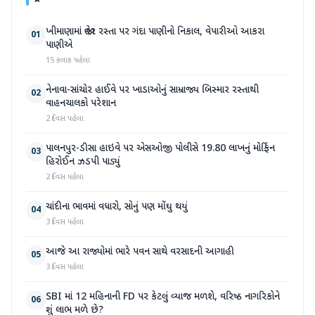
ખીમાણામાં જાહેર રસ્તા પર ગંદા પાણીનો નિકાલ, વેપારીઓ આકરા
01
પાણીએ
15 કલાક પહેલા
નેનાવા-સાંચોર હાઈવે પર ખાડાઓનું સામ્રાજ્ય બિસ્માર રસ્તાથી
02
વાહનચાલકો પરેશાન
2 દિવસ પહેલા
પાલનપુર-ડીસા હાઇવે પર એસઓજી પોલીસે 19.80 લાખનું મોર્ફિન
03
હિરોઈન ઝડપી પાડ્યું
2 દિવસ પહેલા
ચાંદીના ભાવમાં વધારો, સોનું પણ મોંઘુ થયું
04
3 દિવસ પહેલા
આજે આ રાજ્યોમાં ભારે પવન સાથે વરસાદની આગાહી
05
3 દિવસ પહેલા
SBI માં 12 મહિનાની FD પર કેટલું વ્યાજ મળશે, વરિષ્ઠ નાગરિકોને
06
શું લાભ મળે છે?