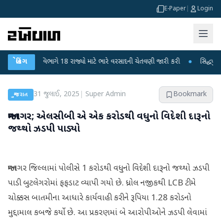
E-Paper
|
Login
હવામાન વિભાગે 18 રાજ્યો માટે ભારે વરસાદની ચેતવણી જારી કરી
બ્રેકિંગ
●
સિદ્ધપુરથી બોમ્બ
31 જુલાઈ, 2025
|
Super Admin
Bookmark
ગુજરાત
જામનગર; એલસીબી એ એક કરોડથી વધુનો વિદેશી દારૂનો
જથ્થો ઝડપી પાડ્યો
જામનગર જિલ્લામાં પોલીસે 1 કરોડથી વધુનો વિદેશી દારૂનો જથ્થો ઝડપી
પાડી બુટલેગરોમાં ફફડાટ વ્યાપી ગયો છે. ધ્રોલ નજીકથી LCB ટીમે
ચોક્કસ બાતમીના આધારે કાર્યવાહી કરીને રૂપિયા 1.28 કરોડનો
મુદ્દામાલ કબજે કર્યો છે. આ પ્રકરણમાં બે આરોપીઓને ઝડપી લેવામાં