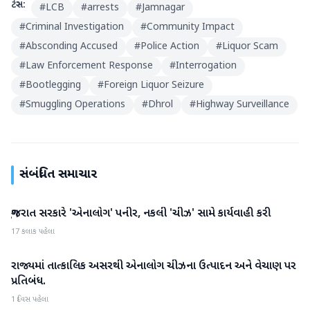
ટેગ્સ:
#
LCB
#
arrests
#
Jamnagar
#
Criminal Investigation
#
Community Impact
#
Absconding Accused
#
Police Action
#
Liquor Scam
#
Law Enforcement Response
#
Interrogation
#
Bootlegging
#
Foreign Liquor Seizure
#
Smuggling Operations
#
Dhrol
#
Highway Surveillance
સંબંધિત સમાચાર
ગુજરાત સરકારે 'એનાલોગ' પનીર, નકલી 'ચીઝ' સામે કાર્યવાહી કરી
ગુજરાત
17 કલાક પહેલા
રાજ્યમાં તાત્કાલિક અસરથી એનાલોગ ચીઝના ઉત્પાદન અને વેચાણ પર
ગુજરાત
પ્રતિબંધ.
1 દિવસ પહેલા