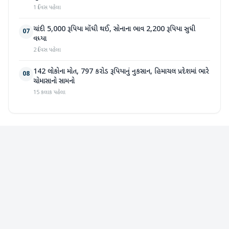
1 દિવસ પહેલા
ચાંદી 5,000 રૂપિયા મોંઘી થઈ, સોનાના ભાવ 2,200 રૂપિયા સુધી
07
વધ્યા
2 દિવસ પહેલા
142 લોકોના મોત, 797 કરોડ રૂપિયાનું નુકસાન, હિમાચલ પ્રદેશમાં ભારે
08
ચોમાસાનો સામનો
15 કલાક પહેલા