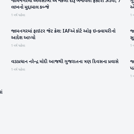
જામનગરમાં એલસીબી એ નકલી દારૂ બનાવતી ફેક્ટરી ઝડપી; 7
ગુ
ગુજરાત
લાખનો મુદ્દામાલ કબ્જે
એલ
1 વર્ષ પહેલા
1 વ
જામનગરમાં ફાઇટર જેટ ક્રેશ: IAFએ કોર્ટ ઓફ ઇન્ક્વાયરીનો
જા
ગુજરાત
આદેશ આપ્યો
સ
1 વર્ષ પહેલા
1 વ
વડાપ્રધાન નરેન્દ્ર મોદી આજથી ગુજરાતના ત્રણ દિવસના પ્રવાસે
જા
ગુજરાત
પટ
1 વર્ષ પહેલા
1 વ
ાં