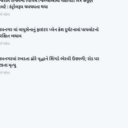
જરાત રાજ્યના વિવિધ જિલ્લાઓમાં વહીવટી તંત્ર સંપૂર્ણ
ગુજરાત
ર્ટ : કંટ્રોલરૂમ ધમધમતા થયા
ર્ષ પહેલા
મનગર માં વાયુસેનાનું ફાઇટર પ્લેન ક્રેશ દુર્ઘટનામાં પાયલોટનો
ગુજરાત
ુરક્ષિત બચાવ
ર્ષ પહેલા
મનગરમાં રખડતા ઢોરે વૃદ્ધાને શિંગડે ભેરવી ઉછાળી; રોડ પર
ગુજરાત
કતા મૃત્યુ
ર્ષ પહેલા