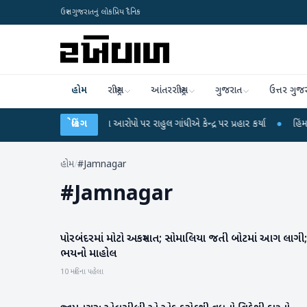
ઉત્તર ગુજરાતનું લોકપ્રિય દૈનિક
હોમ
રાષ્ટ્રીય
આંતરરાષ્ટ્રીય
ગુજરાત
ઉત્તર ગુજ
ET પરીક્ષા લીકના આરોપો પર રાહુલ ગાંધીએ કેન્દ્ર પર પ્રહાર કર્યા
બ્રેકિંગ
●
હિંમતનગરમાં ર
હોમ
/
#Jamnagar
#
Jamnagar
પોરબંદરમાં મોટો અકસ્માત; સોમાલિયા જતી બોટમાં આગ લાગી;
ગુજરાત
ભયનો માહોલ
10 મહિના પહેલા