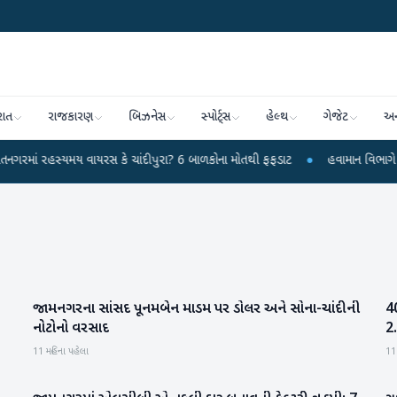
રાત
રાજકારણ
બિઝનેસ
સ્પોર્ટ્સ
હેલ્થ
ગેજેટ
અન
હસ્યમય વાયરસ કે ચાંદીપુરા? 6 બાળકોના મોતથી ફફડાટ
●
હવામાન વિભાગે 18 રાજ્યો 
જામનગરના સાંસદ પૂનમબેન માડમ પર ડોલર અને સોના-ચાંદીની
40
ગુજરાત
નોટોનો વરસાદ
2.
11 મહિના પહેલા
11