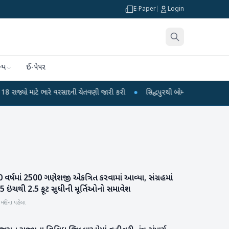
E-Paper
|
Login
્ય
ઈ-પેપર
માટે ભારે વરસાદની ચેતવણી જારી કરી
●
સિદ્ધપુરથી બોમ્બ બનાવવાની સામગ્રી સાથે જ
 વર્ષમાં 2500 ગણેશજી એકત્રિત કરવામાં આવ્યા, સંગ્રહમાં
ધર્મ દર્શન
5 ઇંચથી 2.5 ફૂટ સુધીની મૂર્તિઓનો સમાવેશ
 મહિના પહેલા