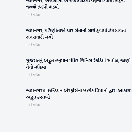
જામનગર; એલસીબી એ એક કરોડથી વધુનો વિદેશી દારૂનો
ગુજરાત
જથ્થો ઝડપી પાડ્યો
1 વર્ષ પહેલા
જામનગર; પરિણીતાએ ચાર સંતાનો સાથે કૂવામાં ઝંપલાવતા
ગુજરાત
સનસનાટી મચી
1 વર્ષ પહેલા
ગુજરાતનું અદ્ભુત હનુમાન મંદિર ગિનિસ રેકોર્ડમાં સામેલ, જાણો
ગુજરાત
તેનો મહિમા
1 વર્ષ પહેલા
જામનગરમાં ઇન્ડિયન એરફોર્સના 9 હોક વિમાનો દ્વારા આકાશમ
ગુજરાત
અદ્ભૂત કરતબો
1 વર્ષ પહેલા