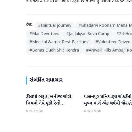
કાર્યકર્તાઓ સેવાઓ આપી રહ્યા છે તેમનો હું આભાર વ્યક્ત કરું છ
ટેગ્સ:
#
spiritual journey
#
Bhadarvi Poonam Maha M
#
Mai Devotees
#
Jai Jaliyan Seva Camp
#
24-Hou
#
Medical &amp; Rest Facilities
#
Volunteer-Driven 
#
Banas Dudh Shit Kendra
#
Aravalli Hills Ambaji R
સંબંધિત સમાચાર
ડીસામાં બેફામ ખનીજ ચોરી:
પાલનપુર ધનિયાણા ચોકડીનો
બનાસકાંઠા
બનાસકાંઠા
નિયમો નેવે મૂકી રેતી
મુખ્ય માર્ગ એક વર્ષથી ધોરણે
માફિયાઓ સક્રિય, તંત્ર સામે
ગટરલાઇન પછી રસ્તો ન
6 કલાક પહેલા
6 કલાક પહેલા
સવાલો
બનતા હાલાકી