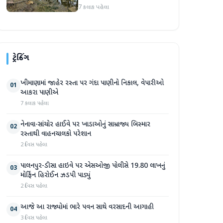
સપ્તાહમાં સેંકડો ભૂંડોના મોત
7 કલાક પહેલા
ટ્રેન્ડિંગ
ખીમાણામાં જાહેર રસ્તા પર ગંદા પાણીનો નિકાલ, વેપારીઓ
01
આકરા પાણીએ
7 કલાક પહેલા
નેનાવા-સાંચોર હાઈવે પર ખાડાઓનું સામ્રાજ્ય બિસ્માર
02
રસ્તાથી વાહનચાલકો પરેશાન
2 દિવસ પહેલા
પાલનપુર-ડીસા હાઇવે પર એસઓજી પોલીસે 19.80 લાખનું
03
મોર્ફિન હિરોઈન ઝડપી પાડ્યું
2 દિવસ પહેલા
આજે આ રાજ્યોમાં ભારે પવન સાથે વરસાદની આગાહી
04
3 દિવસ પહેલા