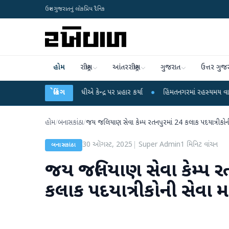
ઉત્તર ગુજરાતનું લોકપ્રિય દૈનિક
હોમ
રાષ્ટ્રીય
આંતરરાષ્ટ્રીય
ગુજરાત
ઉત્તર ગુજ
 રાહુલ ગાંધીએ કેન્દ્ર પર પ્રહાર કર્યા
બ્રેકિંગ
●
હિંમતનગરમાં રહસ્યમય વાયરસ કે ચાંદીપુર
હોમ
/
બનાસકાંઠા
/
જય જલિયાણ સેવા કેમ્પ રતનપુરમાં 24 કલાક પદયાત્રીકોની 
30 ઑગસ્ટ, 2025
|
Super Admin
1
મિનિટ વાંચન
બનાસકાંઠા
જય જલિયાણ સેવા કેમ્પ રત
કલાક પદયાત્રીકોની સેવા મા