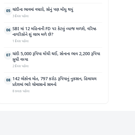
ચાંદીના ભાવમાં વધારો, સોનું પણ મોંઘુ થયું
05
3 દિવસ પહેલા
SBI માં 12 મહિનાની FD પર કેટલું વ્યાજ મળશે, વરિષ્ઠ
06
નાગરિકોને શું લાભ મળે છે?
1 દિવસ પહેલા
ચાંદી 5,000 રૂપિયા મોંઘી થઈ, સોનાના ભાવ 2,200 રૂપિયા
07
સુધી વધ્યા
2 દિવસ પહેલા
142 લોકોના મોત, 797 કરોડ રૂપિયાનું નુકસાન, હિમાચલ
08
પ્રદેશમાં ભારે ચોમાસાનો સામનો
8 કલાક પહેલા