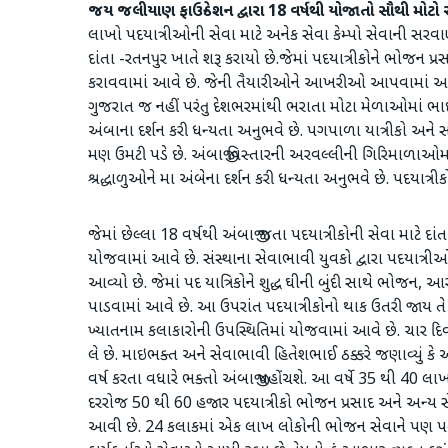
જય જલીયાણ ફાઉન્ડેશન દ્વારા 18 વર્ષથી યોજાતો સૌથી મોટો સે
લાખો પદયાત્રીઓની સેવા માટે અનેક સેવા કેમ્પો સેવાની સરવાણ
દાંતા -રતનપુર ખાતે શરૂ કરાયો છે.જેમાં પદયાત્રીકોને ભોજન
કરાવવામાં આવે છે. જેની તૈયારીઓને આખરીઓ આપવામાં આવી રહ્
ગુજરાત જ નહીં પરંતુ દેશભરમાંથી ભરાતા મોટા મેળાઓમાં ભા
અંબાના દર્શન કરી ધન્યતા અનુભવે છે. પગપાળા યાત્રીકો અને સ
મણ ઉમટી પડે છે. અંબાજી વિસ્તારની અરવલ્લીની ગિરિમાળાઓમા
શ્રદ્ધાળુઓને મા અંબેના દર્શન કરી ધન્યતા અનુભવે છે. પદયાત્રીકો
જેમાં છેલ્લા 18 વર્ષથી અંબાજી જતા પદયાત્રીકોની સેવા માટે દાં
યોજવામાં આવે છે. સંસ્થાના સેવાભાવી યુવકો દ્વારા પદયાત્
આવ્યો છે. જેમાં પદ યાત્રિકોને શુદ્ધ ઘીની બુંદી સાથે ભોજન,
પાડવામાં આવે છે. આ ઉપરાંત પદયાત્રીકોનો થાક ઉતરી જાય તે માટે
ખ્યાતનામ કલાકારોની ઉપસ્થિતિમાં યોજવામાં આવે છે. ચાર દિ
લે છે. માઇભક્ત અને સેવાભાવી હિતેશભાઈ ઠક્કરે જણાવ્યું કે 
વર્ષ કરતા વધારે ભક્તો અંબાજી પહોંચશે. આ વર્ષે 35 થી 40 લ
દરરોજ 50 થી 60 હજાર પદયાત્રીકો ભોજન પ્રસાદ અને અન્ય સે
આવી છે. 24 કલાકમાં એક લાખ લોકોની ભોજન સેવાને પણ પહોંચી