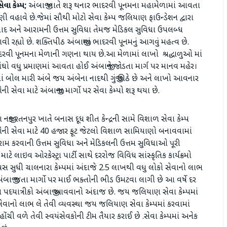
વા કેમ્પ;
અંબાજી ખાતે શરૂ થનાર ભાદરવી પૂનમના મહામેળામાં આવતા
ી વહાવે છે.જેમાં સૌથી મોટો સેવા કેમ્પ જલિયાણ ફાઉન્ડેશન દ્વારા
 પ્રસાદ અને આરામની ઉત્તમ સુવિધા તેમજ મેડિકલ સુવિધા ઉપલબ્ધ
યો છે. શક્તિપીઠ અંબાજીમાં ભાદરવી પૂનમનું આગવું મહત્વ છે.
દરવી પૂનમના મેળાની ગણના થાય છે.આ મેળામાં લાખો શ્રદ્ધાળુઓ માં
ંઘો વધુ પ્રમાણમાં આવતા હોઈ અંબાજીને જોડતા માર્ગ પર માનવ મહેર।
ં બોલ મારી અંબે જય અંબેના નાદથી ગુંજી ઊઠે છે અને લાખો આવનાર
ની સેવા માટે અંબાજીના માર્ગો પર સેવા કેમ્પો શરૂ થયા છે.
તા નજીક રતનપુર ખાતે બનાસ દૂધ શીત કેન્દ્રની સામે વિશાળ સેવા કેમ્પ
રીઓની સેવા માટે 40 હજાર ફૂટ જેટલો વિશાળ સામિયાણો બનાવવામાં
 આરામ કરવાની ઉત્તમ સુવિધા અને મેડિકલની ઉત્તમ સુવિધાઓ પૂરી
 લાઇવ ઓરકેસ્ટ્રા પાર્ટી સાથે દરરોજ વિવિધ સાંસ્કૃતિક કાર્યક્રમો
વસ સુધી ચાલનારા કેમ્પમાં અંદાજે 2.5 લાખથી વધુ લોકો સેવાનો લાભ
અંબાજી જતા માર્ગો પર માઈ ભક્તોની ભીડ ઉમટવા લાગી છે આ વર્ષે દર
ાખ પદયાત્રીકો અંબાજી આવવાનો અંદાજ છે. જય જલિયાણ સેવા કેમ્પમાં
વાનો લાભ લે તેવી વ્યવસ્થા જય જલિયાણ સેવા કેમ્પમાં કરવામાં
 વળે તેવી સ્વયંસેવકોની ટીમ તૈયાર કરાઈ છે .સેવા કેમ્પમાં અનેક