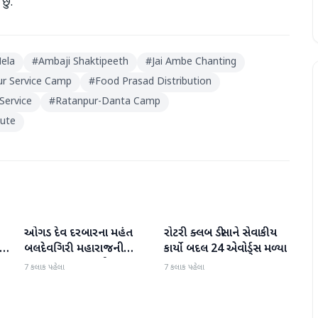
ું.
ela
#
Ambaji Shaktipeeth
#
Jai Ambe Chanting
r Service Camp
#
Food Prasad Distribution
Service
#
Ratanpur-Danta Camp
oute
ઓગડ દેવ દરબારના મહંત
રોટરી ક્લબ ડીસાને સેવાકીય
બનાસકાંઠા
બનાસકાંઠા
:
બલદેવગિરી મહારાજની
કાર્યો બદલ 24 એવોર્ડ્સ મળ્યા
અટકાયત બાદ જામીન પર
7 કલાક પહેલા
7 કલાક પહેલા
મુક્તિ