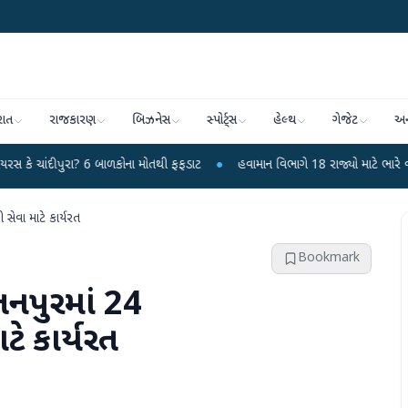
રાત
રાજકારણ
બિઝનેસ
સ્પોર્ટ્સ
હેલ્થ
ગેજેટ
અન
ા? 6 બાળકોના મોતથી ફફડાટ
●
હવામાન વિભાગે 18 રાજ્યો માટે ભારે વરસાદની ચેતવણ
સેવા માટે કાર્યરત
Bookmark
નપુરમાં 24
ટે કાર્યરત