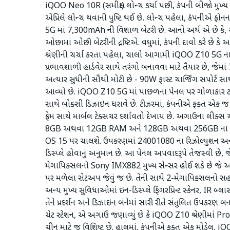
iQOO Neo 10R (સમીક્ષા) લોન્ચ કર્યા પછી, કંપની બીજો મુખ્
એપ્રિલે લોન્ચ થવાની પુષ્ટિ થઈ છે. લોન્ચ પહેલા, કંપનીએ ફોન
5G માં 7,300mAh ની વિશાળ બેટરી છે. આનો અર્થ એ છે ક
ઓછામાં ઓછી બેટરીની દ્રષ્ટિએ. વધુમાં, કંપની દાવો કરે છે કે આ
શ્રેણીની ચર્ચા કરતા પહેલા, ચાલો આગામી iQOO Z10 5G ન
પ્રભાવશાળી હાર્ડવેર સાથે તરંગો બનાવવા માટે તૈયાર છે, જેમ
અત્યાર સુધીની સૌથી મોટી છે - 90W ફાસ્ટ ચાર્જિંગ સપોર્ટ 
આવ્યો છે. iQOO Z10 5G માં પાછળના પેનલ પર ગોળાકાર ટાપુ છ
સાથે બોક્સી ડિઝાઇન ધરાવે છે. ટીઝરમાં, કંપનીએ ફક્ત એક જ રં
ફ્રેમ સાથે માર્બલ ટેક્સચર દર્શાવતો દેખાય છે. અગાઉના 
8GB અથવા 12GB RAM અને 128GB અથવા 256GB ના સ્ટોરેજ
OS 15 પર ચાલશે. ઉપકરણમાં 24001080 ના રિઝોલ્યુશન અને 1
ડિસ્પ્લે હોવાનું અનુમાન છે. આ પેનલ અપવાદરૂપે તેજસ્વી છે, 
મેગાપિક્સલનો Sony IMX882 મુખ્ય સેન્સર હોઈ શકે છે જે
પર મળેલા સેટઅપ જેવું જ છે. તેની સાથે 2-મેગાપિક્સલનો સહાયક 
અન્ય મુખ્ય સુવિધાઓમાં ઇન-ડિસ્પ્લે ફિંગરપ્રિન્ટ સ્કેનર, IR 
તેને પ્રદર્શન અને ડિઝાઇન બંનેમાં સારી રીતે સંતુલિત ઉપકરણ બ
ચેટ સ્ટેશન, એ અગાઉ જણાવ્યું છે કે iQOO Z10 શ્રેણીમાં Pro
ચીન માટે જ વિશિષ્ટ છે. હાલમાં, કંપનીએ ફક્ત એક મોડેલ, i