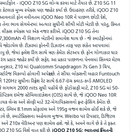
ય સ્માર્ટફોન - iQOO Z10 5G લોન્ચ કરવા માટે તૈયાર છે. Z10 5G 11
ના કેટલાક મુખ્ય સ્પેક્સ પણ જાહેર કર્યા છે. ઉદાહરણ તરીકે, iQOO Z10
ે, આવનારો ફોન નવીનતમ iQOO Neo 10R ને પાછળ છોડી દેશે,
 તેના ભાવ સેગમેન્ટમાં અત્યાર સુધીની સૌથી મોટી બેટરી છે. પરંતુ, કિંમત
ા લીક્સ સ્પેક્સ પર એક નજર કરીએ. iQOO Z10 5G તેના
ાં 7,300mAh ની વિશાળ બેટરીનો સમાવેશ થાય છે - જે સ્માર્ટફોનમાં
સાથે જોડાયેલ છે. ટીઝરમાં ફોનની ડિઝાઇન તરફ પણ સંકેત આપવામાં
ે, જેમાં ફ્લેશ રિંગ સાથે ત્રણ-કેમેરા સેટઅપ છે. ફોન ગોળાકાર ધાર
ગ પ્રકાર જાહેર કર્યો છે: સફેદ. આ પ્રકાર પાછળના પેનલમાં સિલ્વર મેટલ
લીક્સ અનુસાર, Z10 માં Qualcomm Snapdragon 7s Gen 3 ચિપ,
 વિકલ્પો હોવાની અપેક્ષા છે. તે સીધા બોક્સની બહાર Funtouch
20Hz સુધીના રિફ્રેશ રેટ સાથે 6.67-ઇંચ ક્વાડ-કર્વ્ડ AMOLED
જે લગભગ 2000 nits સુધી પહોંચે છે. ફોટોગ્રાફી માટે, Z10 5G માં 50-
 ઓપ્ટિકલ ઇમેજ સ્ટેબિલાઇઝેશન (OIS) સાથે છે, જે iQOO Neo 10R
લેન્સ અને સેલ્ફી માટે 32-મેગાપિક્સલનો ફ્રન્ટ-ફેસિંગ કેમેરા છે.
બ્લાસ્ટર, સ્લિમ 8.1mm પ્રોફાઇલ અને 195g વજન શામેલ હોઈ શકે છે, જે
નાવે છે, સ્માર્ટપ્રિક્સના અહેવાલ મુજબ. Weibo પર ટિપસ્ટર, ડિજિટલ
 અને Z10x વેરિઅન્ટ પણ શામેલ હશે. જો કે, અમને લાગે છે કે તે ફક્ત
QOO Z10 5G વિશે વાત કરી છે.
iQOO Z10 5G: ભારતમાં કિંમતની