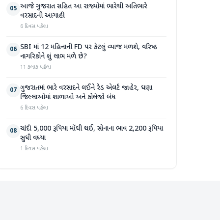
આજે ગુજરાત સહિત આ રાજ્યોમાં ભારેથી અતિભારે
05
વરસાદની આગાહી
6 દિવસ પહેલા
SBI માં 12 મહિનાની FD પર કેટલું વ્યાજ મળશે, વરિષ્ઠ
06
નાગરિકોને શું લાભ મળે છે?
11 કલાક પહેલા
ગુજરાતમાં ભારે વરસાદને લઈને રેડ એલર્ટ જાહેર, ઘણા
07
જિલ્લાઓમાં શાળાઓ અને કોલેજો બંધ
6 દિવસ પહેલા
ચાંદી 5,000 રૂપિયા મોંઘી થઈ, સોનાના ભાવ 2,200 રૂપિયા
08
સુધી વધ્યા
1 દિવસ પહેલા