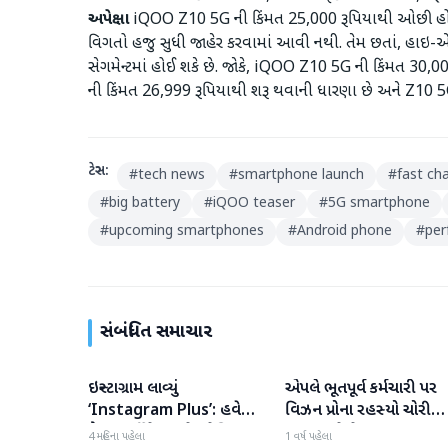
અપેક્ષા
iQOO Z10 5G ની કિંમત 25,000 રૂપિયાથી ઓછી હોવાની
વિગતો હજુ સુધી જાહેર કરવામાં આવી નથી. તેમ છતાં, હાઇ-એન
સેગમેન્ટમાં હોઈ શકે છે. જોકે, iQOO Z10 5G ની કિંમત 30,00
ની કિંમત 26,999 રૂપિયાથી શરૂ થવાની ધારણા છે અને Z10 5
ટેગ્સ:
#
tech news
#
smartphone launch
#
fast ch
#
big battery
#
iQOO teaser
#
5G smartphone
#
upcoming smartphones
#
Android phone
#
per
સંબંધિત સમાચાર
ઇન્સ્ટાગ્રામ લાવ્યું
એપલે ભૂતપૂર્વ કર્મચારી પર
ગેજેટ
ગેજેટ
‘Instagram Plus’: હવે
વિઝન પ્રોના રહસ્યો ચોરી
પૈસા ખર્ચીને મળશે સ્પેશિયલ
કરવા અને વેપાર કરવા બદલ
4 મહિના પહેલા
1 વર્ષ પહેલા