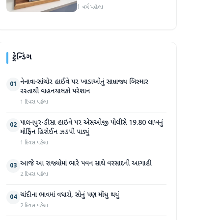
રોજ સેટ કરવામાં આવી
1 વર્ષ પહેલા
ટ્રેન્ડિંગ
નેનાવા-સાંચોર હાઈવે પર ખાડાઓનું સામ્રાજ્ય બિસ્માર
01
રસ્તાથી વાહનચાલકો પરેશાન
1 દિવસ પહેલા
પાલનપુર-ડીસા હાઇવે પર એસઓજી પોલીસે 19.80 લાખનું
02
મોર્ફિન હિરોઈન ઝડપી પાડ્યું
1 દિવસ પહેલા
આજે આ રાજ્યોમાં ભારે પવન સાથે વરસાદની આગાહી
03
2 દિવસ પહેલા
ચાંદીના ભાવમાં વધારો, સોનું પણ મોંઘુ થયું
04
2 દિવસ પહેલા