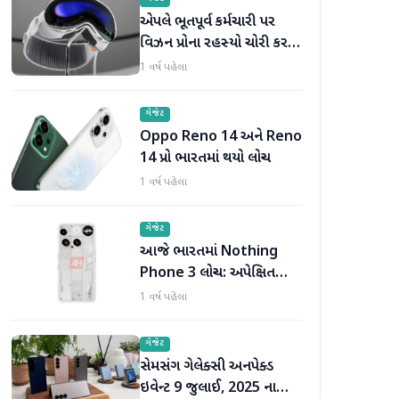
એપલે ભૂતપૂર્વ કર્મચારી પર
વિઝન પ્રોના રહસ્યો ચોરી કરવા
અને વેપાર કરવા બદલ દાવો
1 વર્ષ પહેલા
માંડ્યો
ગેજેટ
Oppo Reno 14 અને Reno
14 પ્રો ભારતમાં થયો લોન્ચ
1 વર્ષ પહેલા
ગેજેટ
આજે ભારતમાં Nothing
Phone 3 લોન્ચ: અપેક્ષિત
કિંમત, ડિઝાઇન, સ્પેક્સ અને
1 વર્ષ પહેલા
જાણો બીજું બધું જ
ગેજેટ
સેમસંગ ગેલેક્સી અનપેક્ડ
ઇવેન્ટ 9 જુલાઈ, 2025 ના