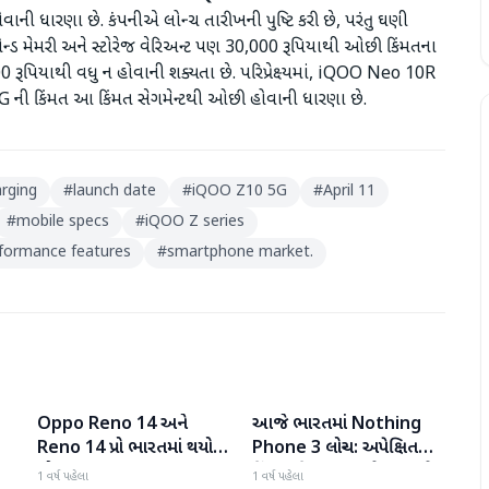
 ધારણા છે. કંપનીએ લોન્ચ તારીખની પુષ્ટિ કરી છે, પરંતુ ઘણી
્ડ મેમરી અને સ્ટોરેજ વેરિઅન્ટ પણ 30,000 રૂપિયાથી ઓછી કિંમતના
0 રૂપિયાથી વધુ ન હોવાની શક્યતા છે. પરિપ્રેક્ષ્યમાં, iQOO Neo 10R
G ની કિંમત આ કિંમત સેગમેન્ટથી ઓછી હોવાની ધારણા છે.
arging
#
launch date
#
iQOO Z10 5G
#
April 11
#
mobile specs
#
iQOO Z series
formance features
#
smartphone market.
Oppo Reno 14 અને
આજે ભારતમાં Nothing
ગેજેટ
ગેજેટ
Reno 14 પ્રો ભારતમાં થયો
Phone 3 લોન્ચ: અપેક્ષિત
લોન્ચ
કિંમત, ડિઝાઇન, સ્પેક્સ અને
1 વર્ષ પહેલા
1 વર્ષ પહેલા