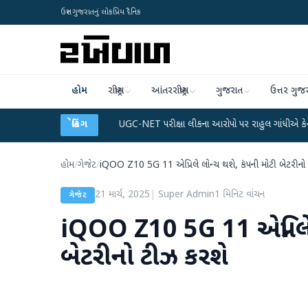
ઉત્તર ગુજરાતનું લોકપ્રિય દૈનિક
હોમ
રાષ્ટ્રીય
આંતરરાષ્ટ્રીય
ગુજરાત
ઉત્તર ગુજ
ેટા પ્લાન
●
UGC-NET પરીક્ષા લીકના આરોપો પર રાહુલ ગાંધીએ કેન્દ્ર પર પ્રહાર કર્યા
બ્રેકિંગ
હોમ
/
ગેજેટ
/
iQOO Z10 5G 11 એપ્રિલે લોન્ચ થશે, કંપની મોટી બેટરીનો
21 માર્ચ, 2025
|
Super Admin
1
મિનિટ વાંચન
ગેજેટ
iQOO Z10 5G 11 એપ્રિલે 
બેટરીનો ટીઝ કરશે