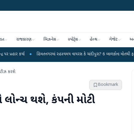
રાત
રાજકારણ
બિઝનેસ
સ્પોર્ટ્સ
હેલ્થ
ગેજેટ
અન
●
હિંમતનગરમાં રહસ્યમય વાયરસ કે ચાંદીપુરા? 6 બાળકોના મોતથી ફફડાટ
●
હવા
 ટીઝ કરશે
Bookmark
લોન્ચ થશે, કંપની મોટી