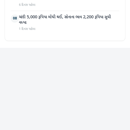
6 દિવસ પહેલા
ચાંદી 5,000 રૂપિયા મોંઘી થઈ, સોનાના ભાવ 2,200 રૂપિયા સુધી
08
વધ્યા
1 દિવસ પહેલા