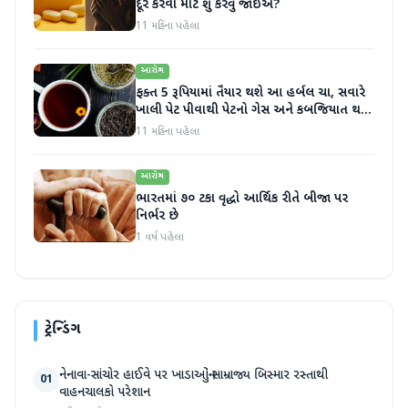
દૂર કરવા માટે શું કરવું જોઈએ?
11 મહિના પહેલા
આરોગ્ય
ફક્ત 5 રૂપિયામાં તૈયાર થશે આ હર્બલ ચા, સવારે
ખાલી પેટ પીવાથી પેટનો ગેસ અને કબજિયાત થશે
દૂર
11 મહિના પહેલા
આરોગ્ય
ભારતમાં ૭૦ ટકા વૃદ્ધો આર્થિક રીતે બીજા પર
નિર્ભર છે
1 વર્ષ પહેલા
ટ્રેન્ડિંગ
નેનાવા-સાંચોર હાઈવે પર ખાડાઓનું સામ્રાજ્ય બિસ્માર રસ્તાથી
01
વાહનચાલકો પરેશાન