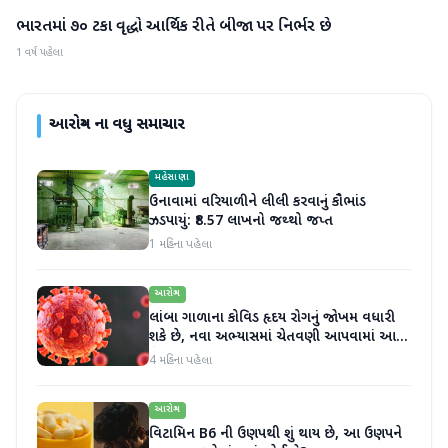
ભારતમાં ૭૦ ટકા વૃદ્ધો આર્થિક રીતે બીજા પર નિર્ભર છે
આરોગ્ય
1 વર્ષ પહેલા
આરોગ્ય
ના વધુ સમાચાર
મહેસાણા
ઉનાવામાં વરિયાળીને લીલી કરવાનું કૌભાંડ
ઝડપાયું: ₹8.57 લાખનો જથ્થો જપ્ત
1 મહિના પહેલા
આરોગ્ય
લાંબા ગાળાના કોવિડ હૃદય રોગનું જોખમ વધારી
શકે છે, નવા અભ્યાસમાં ચેતવણી આપવામાં આવી
છે
4 મહિના પહેલા
આરોગ્ય
વિટામિન B6 ની ઉણપથી શું થાય છે, આ ઉણપને