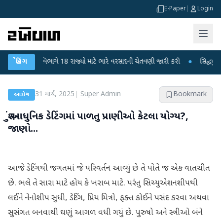
E-Paper
|
Login
હવામાન વિભાગે 18 રાજ્યો માટે ભારે વરસાદની ચેતવણી જારી કરી
બ્રેકિંગ
●
સિદ્ધપુરથી બોમ્
31 માર્ચ, 2025
|
Super Admin
Bookmark
આરોગ્ય
શું આધુનિક ડેટિંગમાં પાળતુ પ્રાણીઓ કેટલા યોગ્ય?,
જાણો...
આજે ડેટિંગથી જગતમાં જે પરિવર્તન આવ્યું છે તે પોતે જ એક વાતચીત
છે. ભલે તે સારા માટે હોય કે ખરાબ માટે. પરંતુ સિચ્યુએશનશીપથી
લઈને નેનોશીપ સુધી, ડેટિંગ, પ્રિય મિત્રો, ફક્ત કોઈને પસંદ કરવા અથવા
સુસંગત બનવાથી ઘણું આગળ વધી ગયું છે. પુરુષો અને સ્ત્રીઓ બંને