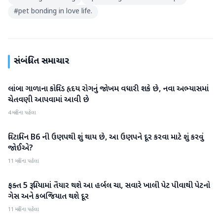
#
pet bonding in love life.
સંબંધિત સમાચાર
લાંબા ગાળાના કોવિડ હૃદય રોગનું જોખમ વધારી શકે છે, નવા અભ્યાસમાં
આરોગ્ય
ચેતવણી આપવામાં આવી છે
4 મહિના પહેલા
વિટામિન B6 ની ઉણપથી શું થાય છે, આ ઉણપને દૂર કરવા માટે શું કરવું
આરોગ્ય
જોઈએ?
11 મહિના પહેલા
ફક્ત 5 રૂપિયામાં તૈયાર થશે આ હર્બલ ચા, સવારે ખાલી પેટ પીવાથી પેટનો
આરોગ્ય
ગેસ અને કબજિયાત થશે દૂર
11 મહિના પહેલા