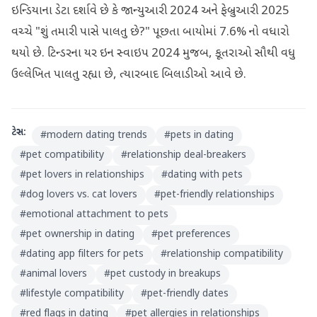
ઇન્ડિયાના ડેટા દર્શાવે છે કે જાન્યુઆરી 2024 અને ફેબ્રુઆરી 2025
વચ્ચે "શું તમારી પાસે પાલતુ છે?" પૂછતા બાયોમાં 7.6% નો વધારો
થયો છે. ટિન્ડરના યર ઇન સ્વાઇપ 2024 મુજબ, કૂતરાઓ સૌથી વધુ
ઉલ્લેખિત પાલતુ રહ્યા છે, ત્યારબાદ બિલાડીઓ આવે છે.
ટેગ્સ:
#
modern dating trends
#
pets in dating
#
pet compatibility
#
relationship deal-breakers
#
pet lovers in relationships
#
dating with pets
#
dog lovers vs. cat lovers
#
pet-friendly relationships
#
emotional attachment to pets
#
pet ownership in dating
#
pet preferences
#
dating app filters for pets
#
relationship compatibility
#
animal lovers
#
pet custody in breakups
#
lifestyle compatibility
#
pet-friendly dates
#
red flags in dating
#
pet allergies in relationships