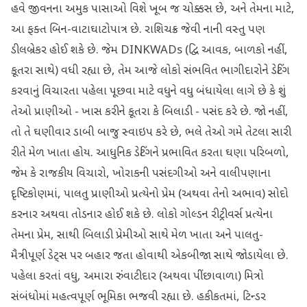
હવે જીવનના અમુક પાસાઓ વિશે ખૂબ જ ચોક્કસ છે, અને તેમના માટે,
આ ફક્ત બિન-વાટાઘાટોપાત્ર છે. રાશિચક્ર જેવી નાની વસ્તુ પણ
ડીલબ્રેકર હોઈ શકે છે. જેમ DINKWADs (દ્વિ આવક, બાળકો નહીં,
કૂતરા સાથે) વધી રહ્યા છે, તેમ આજે લોકો સંભવિત ભાગીદારોને ડેટિંગ
કરવાનું વિચારતા પહેલા પૂછવા માટે વધુને વધુ બંધાયેલા લાગે છે કે શું
તેઓ પ્રાણીઓ - ખાસ કરીને કૂતરા કે બિલાડી - પસંદ કરે છે. જો નહીં,
તો તે ઘણીવાર ડાબી બાજુ સ્વાઇપ કરે છે, ભલે તેઓ ગમે તેટલા સારી
રીતે મેળ ખાતા હોય. આધુનિક ડેટિંગને પ્રભાવિત કરતા ઘણા પરિબળો,
જેમ કે રાજકીય વિચારો, ખોરાકની પસંદગીઓ અને વાલીપણાના
દૃષ્ટિકોણમાં, પાલતુ પ્રાણીઓ પ્રત્યેનો પ્રેમ (અથવા તેનો અભાવ) સોદો
કરનાર અથવા તોડનાર હોઈ શકે છે. લોકો ગોલ્ડન રીટ્રીવર્સ પ્રત્યેના
તેમના પ્રેમ, સાથી બિલાડી પ્રેમીઓ સાથે મેળ ખાતા અને પાલતુ-
મૈત્રીપૂર્ણ ડેટ્સ પર બહાર જતા હોવાથી એકબીજા સાથે જોડાયેલા છે.
પહેલા કરતાં વધુ, અમારા રુંવાટીદાર (અથવા પીંછાવાળા) મિત્રો
સંબંધોમાં મહત્વપૂર્ણ ભૂમિકા ભજવી રહ્યા છે. હકીકતમાં, ટિન્ડર