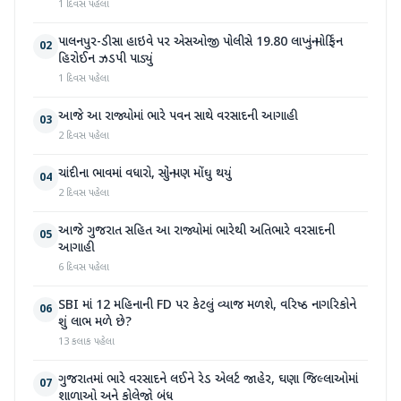
1 દિવસ પહેલા
પાલનપુર-ડીસા હાઇવે પર એસઓજી પોલીસે 19.80 લાખનું મોર્ફિન
02
હિરોઈન ઝડપી પાડ્યું
1 દિવસ પહેલા
આજે આ રાજ્યોમાં ભારે પવન સાથે વરસાદની આગાહી
03
2 દિવસ પહેલા
ચાંદીના ભાવમાં વધારો, સોનું પણ મોંઘુ થયું
04
2 દિવસ પહેલા
આજે ગુજરાત સહિત આ રાજ્યોમાં ભારેથી અતિભારે વરસાદની
05
આગાહી
6 દિવસ પહેલા
SBI માં 12 મહિનાની FD પર કેટલું વ્યાજ મળશે, વરિષ્ઠ નાગરિકોને
06
શું લાભ મળે છે?
13 કલાક પહેલા
ગુજરાતમાં ભારે વરસાદને લઈને રેડ એલર્ટ જાહેર, ઘણા જિલ્લાઓમાં
07
શાળાઓ અને કોલેજો બંધ