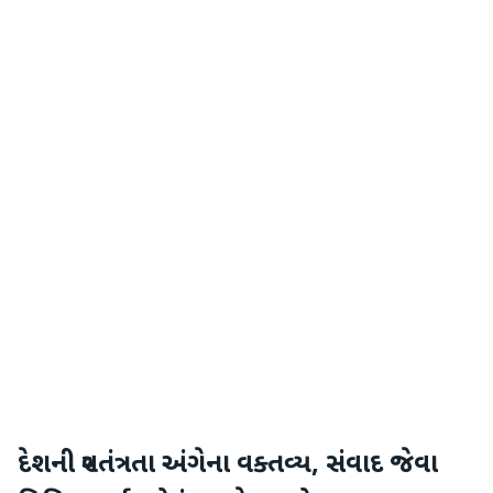
દેશની સ્વતંત્રતા અંગેના વક્તવ્ય, સંવાદ જેવા