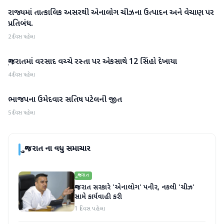
રાજ્યમાં તાત્કાલિક અસરથી એનાલોગ ચીઝના ઉત્પાદન અને વેચાણ પર
ગુજરાત
પ્રતિબંધ.
2 દિવસ પહેલા
ગુજરાતમાં વરસાદ વચ્ચે રસ્તા પર એકસાથે 12 સિંહો દેખાયા
ગુજરાત
4 દિવસ પહેલા
ભાજપના ઉમેદવાર સતિષ પટેલની જીત
ગુજરાત
5 દિવસ પહેલા
ગુજરાત
ના વધુ સમાચાર
ગુજરાત
ગુજરાત સરકારે 'એનાલોગ' પનીર, નકલી 'ચીઝ'
સામે કાર્યવાહી કરી
1 દિવસ પહેલા