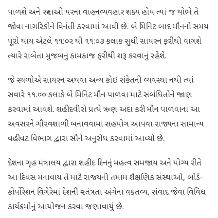
પાળશે અને રસ્તાઓ પરના વાહનવ્યવહાર શક્ય હોય ત્યાં જ થોભે તે
જોવા નાગરિકોને વિનંતી કરવામાં આવી છે. બે મિનિટ બાદ મૌનનો સમય
પૂરો થાય એટલે ૧૧:૦ર થી ૧૧:૦૩ કલાક સુધી સાયરન ફરીથી વાગશે
ત્યારે રાબેતા મુજબનું કામકાજ ફરીથી શરૂ કરવાનું રહેશે.
જે સ્થળોએ સાયરન અથવા અન્ય કોઇ સંકેતની વ્યવસ્થા નથી ત્યાં
સવારે ૧૧.૦૦ કલાકે બે મિનિટ મૌન પાળવા માટે સંબંધિતોને જાણ
કરવામાં આવશે. શહીદવીરો પ્રત્યે ઋણ અદા કરી મૌન પાળવાના આ
અવસરને ગૌરવશાળી બનાવવામાં સહયોગ આપવા રાજ્યના સામાન્ય
વહીવટ વિભાગ દ્વારા સૌને અનુરોધ કરવામાં આવ્યો છે.
દેશના ગૃહ મંત્રાલય દ્વારા શહીદ દિનનું મહત્વ સમજાય અને યોગ્ય રીતે
આ દિવસ મનાવાય તે માટે રાજયની તમામ શૈક્ષણિક સંસ્થાઓ, બોર્ડ-
કોર્પોરેશન વિગેરેમાં દેશની સ્વતંત્રતા અંગેના વક્તવ્ય, સંવાદ જેવા વિવિધ
કાર્યક્રમોનું આયોજન કરવા જણાવાયું છે.