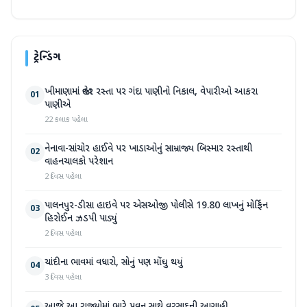
ટ્રેન્ડિંગ
ખીમાણામાં જાહેર રસ્તા પર ગંદા પાણીનો નિકાલ, વેપારીઓ આકરા
01
પાણીએ
22 કલાક પહેલા
નેનાવા-સાંચોર હાઈવે પર ખાડાઓનું સામ્રાજ્ય બિસ્માર રસ્તાથી
02
વાહનચાલકો પરેશાન
2 દિવસ પહેલા
પાલનપુર-ડીસા હાઇવે પર એસઓજી પોલીસે 19.80 લાખનું મોર્ફિન
03
હિરોઈન ઝડપી પાડ્યું
2 દિવસ પહેલા
ચાંદીના ભાવમાં વધારો, સોનું પણ મોંઘુ થયું
04
3 દિવસ પહેલા
આજે આ રાજ્યોમાં ભારે પવન સાથે વરસાદની આગાહી