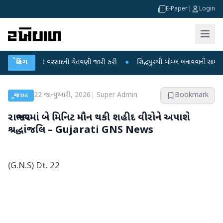
E-Paper
|
Login
ટે ભારે વરસાદની ચેતવણી જારી કરી
બ્રેકિંગ
●
સિદ્ધપુરથી બોમ્બ બનાવવાની સામગ્રી સાથે જૈ
22 જાન્યુઆરી, 2026
|
Super Admin
Bookmark
ગુજરાત
રાજ્યભરમાં બે મિનિટ મૌન થકી શહીદ વીરોને અપાશે
શ્રદ્ધાંજલિ – Gujarati GNS News
(G.N.S) Dt. 22