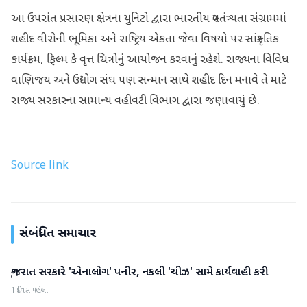
આ ઉપરાંત પ્રસારણ ક્ષેત્રના યુનિટો દ્વારા ભારતીય સ્વતંત્ર્યતા સંગ્રામમાં
શહીદ વીરોની ભૂમિકા અને રાષ્ટ્રિય એકતા જેવા વિષયો પર સાંસ્કૃતિક
કાર્યક્રમ, ફિલ્મ કે વૃત્ત ચિત્રોનું આયોજન કરવાનું રહેશે. રાજ્યના વિવિધ
વાણિજય અને ઉદ્યોગ સંઘ પણ સન્માન સાથે શહીદ દિન મનાવે તે માટે
રાજ્ય સરકારના સામાન્ય વહીવટી વિભાગ દ્વારા જણાવાયું છે.
Source link
સંબંધિત સમાચાર
ગુજરાત સરકારે 'એનાલોગ' પનીર, નકલી 'ચીઝ' સામે કાર્યવાહી કરી
ગુજરાત
1 દિવસ પહેલા