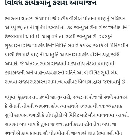
વિવિધ કાર્યક્રમોનું કરાશે આયોજન
ભારતના સ્વાતંત્ર્ય સંગ્રામમાં જે શહીદ વીરોએ પોતાના પ્રાણનું બલિદાન
આપ્યું છે, તેમની સ્મૃતિમાં દરવર્ષે તા. ૩૦ જાન્યુઆરીના રોજ “શહીદ દિને”
ઉજવવામાં આવે છે. ચાલુ વર્ષે તા. ૩૦મી જાન્યુઆરી, ૨૦૨૬ને
શુક્રવારના રોજ “શહીદ દિને” નિમિત્તે સવારે ૧૧.૦૦ કલાકે બે મિનિટ મૌન
પાળી દેશ માટે પ્રાણની આહુતિ આપનારા શહીદ વીરોને શ્રદ્ધાંજલિ
અપાશે. જે અંતર્ગત સમગ્ર રાજ્યમાં શક્ય હોય તેટલા પ્રમાણમાં
કામકાજની અને વાહનવ્યવહારની ગતિને આ બે મિનિટ સુધી બંધ
રાખવા રાજ્ય સરકારના સામાન્ય વહીવટ વિભાગ દ્વારા જણાવાયું છે.
વધુમાં, શુક્રવાર તા. ૩૦મી જાન્યુઆરી, ૨૦૨૬ના રોજ જે સ્થળે સાયરન
કે સેનાની તોપની વ્યવસ્થા હોય ત્યાં સવારે ૧૦:પ૯ થી ૧૧:૦૦ કલાક
સુધી સાયરન વગાડી કે તોપ ફોડી બે મિનિટ માટે મૌન પાળવામાં આવશે.
સાયરન બંધ થાય કે તુરંત જ જ્યાં કાર્ય કરતા હોય તેવા બધા જ
સ્થળોએ કામ કરનાર સૌ પોતપોતાની જગ્યાએ શાંત ઉભા રહી મૌન