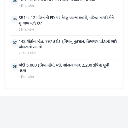
05
4 દિવસ પહેલા
SBI માં 12 મહિનાની FD પર કેટલું વ્યાજ મળશે, વરિષ્ઠ નાગરિકોને
06
શું લાભ મળે છે?
2 દિવસ પહેલા
142 લોકોના મોત, 797 કરોડ રૂપિયાનું નુકસાન, હિમાચલ પ્રદેશમાં ભારે
07
ચોમાસાનો સામનો
23 કલાક પહેલા
ચાંદી 5,000 રૂપિયા મોંઘી થઈ, સોનાના ભાવ 2,200 રૂપિયા સુધી
08
વધ્યા
3 દિવસ પહેલા