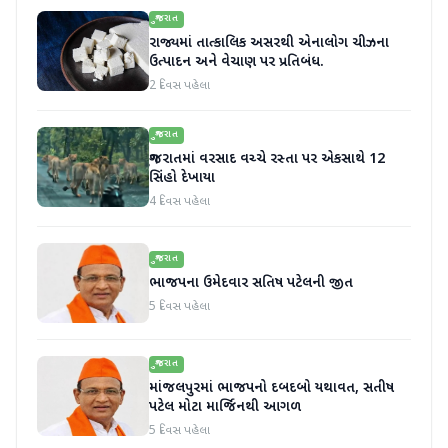
ગુજરાત
રાજ્યમાં તાત્કાલિક અસરથી એનાલોગ ચીઝના
ઉત્પાદન અને વેચાણ પર પ્રતિબંધ.
2 દિવસ પહેલા
ગુજરાત
ગુજરાતમાં વરસાદ વચ્ચે રસ્તા પર એકસાથે 12
સિંહો દેખાયા
4 દિવસ પહેલા
ગુજરાત
ભાજપના ઉમેદવાર સતિષ પટેલની જીત
5 દિવસ પહેલા
ગુજરાત
માંજલપુરમાં ભાજપનો દબદબો યથાવત, સતીષ
પટેલ મોટા માર્જિનથી આગળ
5 દિવસ પહેલા