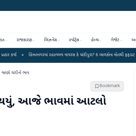
રાત
રાજકારણ
બિઝનેસ
સ્પોર્ટ્સ
હેલ્થ
ગેજેટ
અન
હિંમતનગરમાં રહસ્યમય વાયરસ કે ચાંદીપુરા? 6 બાળકોના મોતથી ફફડાટ
●
હવામાન વિભ
, જાણો ચાંદીનો ભાવ
Bookmark
ઘુ થયું, આજે ભાવમાં આટલો