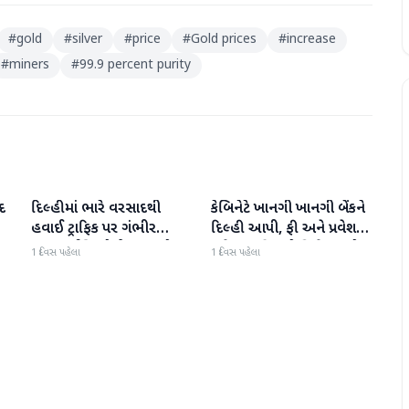
#
gold
#
silver
#
price
#
Gold prices
#
increase
#
miners
#
99.9 percent purity
દ
દિલ્હીમાં ભારે વરસાદથી
કેબિનેટે ખાનગી ખાનગી બેંકને
રાષ્ટ્રીય
રાષ્ટ્રીય
હવાઈ ટ્રાફિક પર ગંભીર
દિલ્હી આપી, ફી અને પ્રવેશ
અસર; ઈન્ડિગોએ મુસાફરો
માટે નવા નિયમો વિશે જાણો
1 દિવસ પહેલા
1 દિવસ પહેલા
માટે એડવાઈઝરી જાહેર કરી