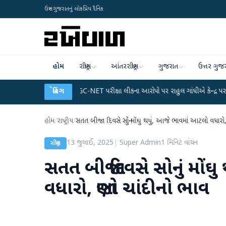
ઉત્તર ગુજરાતનું લોકપ્રિય દૈનિક
હોમ
રાષ્ટ્રીય
આંતરરાષ્ટ્રીય
ગુજરાત
ઉત્તર ગુજ
લાન
●
UGC-NET પરીક્ષા લીકના આરોપો પર રાહુલ ગાંધીએ કેન્દ્ર પર પ્રહાર કર્યા
બ્રેકિંગ
●
હોમ
/
રાષ્ટ્રીય
/
સતત બીજા દિવસે સોનું મોંઘુ થયું, આજે ભાવમાં આટલો વધારો
13 જુલાઈ, 2025
|
Super Admin
1
મિનિટ વાંચન
રાષ્ટ્રીય
સતત બીજા દિવસે સોનું મોં
વધારો, જાણો ચાંદીનો ભાવ