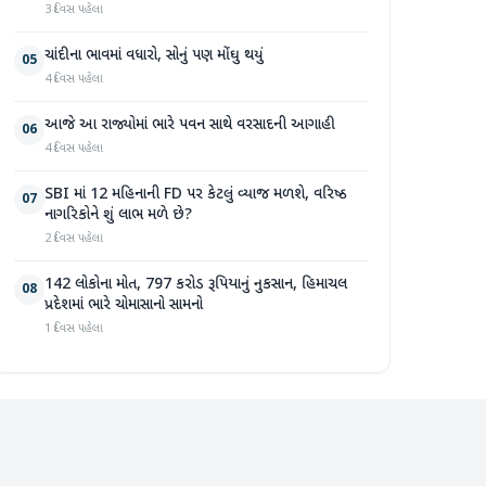
3 દિવસ પહેલા
ચાંદીના ભાવમાં વધારો, સોનું પણ મોંઘુ થયું
05
4 દિવસ પહેલા
આજે આ રાજ્યોમાં ભારે પવન સાથે વરસાદની આગાહી
06
4 દિવસ પહેલા
SBI માં 12 મહિનાની FD પર કેટલું વ્યાજ મળશે, વરિષ્ઠ
07
નાગરિકોને શું લાભ મળે છે?
2 દિવસ પહેલા
142 લોકોના મોત, 797 કરોડ રૂપિયાનું નુકસાન, હિમાચલ
08
પ્રદેશમાં ભારે ચોમાસાનો સામનો
1 દિવસ પહેલા