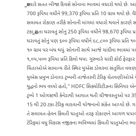
શુક્રવારે સતત બીજા દિવસે સોનાના ભાવમાં વધારો થયો છે. આ
700 રૂપિયા વધીને 99,370 રૂપિયા પ્રતિ 10 ગ્રામ થયો છે. વ
સલામત રોકાણ તરીકે સોનાની માંગમાં વધારો થવાને કારણે સ
ટકા શુદ્ધતા ધરાવતું સોનું 250 રૂપિયા વધીને 98,670 રૂપિયા પ
ધરાવતું સોનું પણ ૬૦૦ રૂપિયા વધીને ૯૮,૮૦૦ રૂપિયા પ્રતિ ૧૦ ગ
૧૦ ગ્રામ પર બંધ થયું. સોનાની સાથે આજે ચાંદીના ભાવમાં પણ
૧,૦૫,૫૦૦ રૂપિયા પ્રતિ કિલો થયા. ગુરુવારે ચાંદી કોઈ ફેરફા
ચિંતાઓએ સામાન્ય રીતે સ્થિર યુએસ ડોલરના સંતુલિત વલણને વિક
યુએસ પ્રમુખ ડોનાલ્ડ ટ્રમ્પની તાજેતરની ટેરિફ ચેતવણીઓએ વ
યુદ્ધનો ભય વધ્યો હતો," HDFC સિક્યોરિટીઝના સિનિયર એનાલિસ
ટ્રમ્પે 1 ઓગસ્ટથી કેનેડાથી આયાત થતી ચીજવસ્તુઓ પર 35 
15 થી 20 ટકા ટેરિફ લાદવાની યોજનાનો સંકેત આપ્યો છે. ગા
તે સલામત-હેવન કિંમતી ધાતુઓ તરફ રોકાણને આગળ ધપાવતું એ
ટેરિફમાં વધુ વિકાસ નજીકના ભવિષ્યમાં કિંમતી ધાતુઓના ભાવ