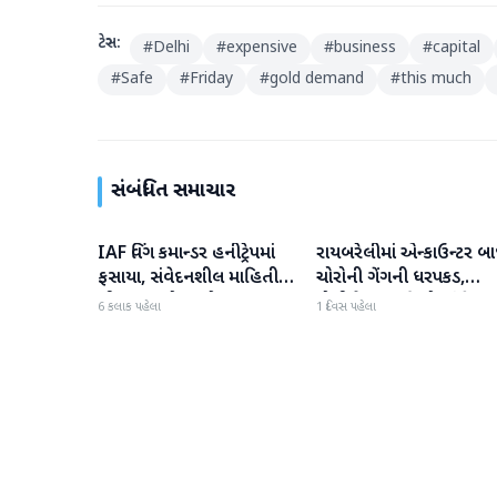
ટેગ્સ:
#
Delhi
#
expensive
#
business
#
capital
#
Safe
#
Friday
#
gold demand
#
this much
સંબંધિત સમાચાર
IAF વિંગ કમાન્ડર હનીટ્રેપમાં
રાયબરેલીમાં એન્કાઉન્ટર બા
રાષ્ટ્રીય
રાષ્ટ્રીય
ફસાયા, સંવેદનશીલ માહિતી
ચોરોની ગેંગની ધરપકડ,
લીક કરવાનો આરોપ
પોલીસે 12.4 કિલો ચાંદીના
6 કલાક પહેલા
1 દિવસ પહેલા
દાગીના જપ્ત કર્યા