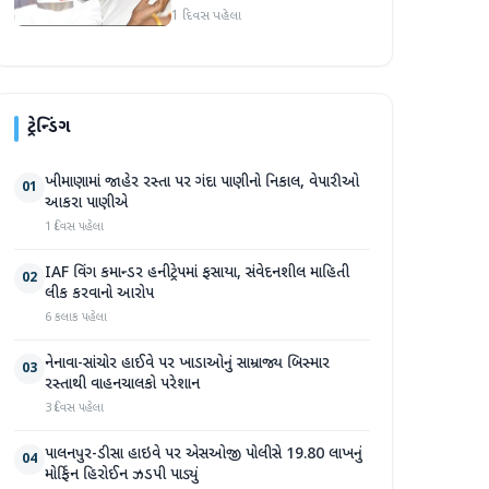
વિદ્યાર્થી નેતા દેવેન્દ્ર નાથ
1 દિવસ પહેલા
મહતોની તબિયત ખરાબ
ટ્રેન્ડિંગ
ખીમાણામાં જાહેર રસ્તા પર ગંદા પાણીનો નિકાલ, વેપારીઓ
01
આકરા પાણીએ
1 દિવસ પહેલા
IAF વિંગ કમાન્ડર હનીટ્રેપમાં ફસાયા, સંવેદનશીલ માહિતી
02
લીક કરવાનો આરોપ
6 કલાક પહેલા
નેનાવા-સાંચોર હાઈવે પર ખાડાઓનું સામ્રાજ્ય બિસ્માર
03
રસ્તાથી વાહનચાલકો પરેશાન
3 દિવસ પહેલા
પાલનપુર-ડીસા હાઇવે પર એસઓજી પોલીસે 19.80 લાખનું
04
મોર્ફિન હિરોઈન ઝડપી પાડ્યું