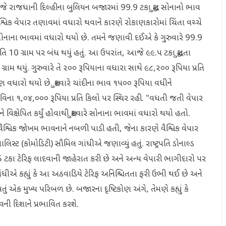
જે રાજધાની દિલ્હીના બુલિયન બજારમાં 99.9 ટકા શુદ્ધ સોનાનો ભાવ
ૈશ્વિક વેપાર તણાવમાં વધારો થવાને કારણે રોકાણકારોમાં ચિંતા વચ્ચે
ોનાના ભાવમાં વધારો થયો છે. તમને જણાવી દઈએ કે ગુરુવારે 99.9
્રતિ 10 ગ્રામ પર બંધ થયું હતું. આ ઉપરાંત, આજે ૯૯.૫ ટકા શુદ્ધતા
્રામ થયું. ગુરુવારે તે ૨૦૦ રૂપિયાના વધારા સાથે ૯૮,૨૦૦ રૂપિયા પ્રતિ
 વધારો થયો છે. શુક્રવારે ચાંદીના ભાવ ૧૫૦૦ રૂપિયા વધીને
ર વિના ૧,૦૪,૦૦૦ રૂપિયા પ્રતિ કિલો પર સ્થિર રહી. "વધતી જતી વેપાર
્ષેપિત કર્યું હોવાથી શુક્રવારે સોનાના ભાવમાં વધારો થયો હતો.
ૈશ્વિક જોખમ ભાવનાને નબળી પાડી હતી, જેના કારણે વૈશ્વિક વેપાર
્ટ (કોમોડિટી) સૌમિલ ગાંધીએ જણાવ્યું હતું. રાષ્ટ્રપતિ ડોનાલ્ડ
ટકા ટેરિફ લાદવાની જાહેરાત કરી છે અને અન્ય વેપારી ભાગીદારો પર
ંધીએ કહ્યું કે આ અઠવાડિયે ટેરિફ અનિશ્ચિતતા ફરી ઉભી થઈ છે અને
ક મુખ્ય પરિબળ છે. બજારના દૃષ્ટિકોણ અંગે, તેમણે કહ્યું કે
ની દિશાને પ્રભાવિત કરશે.