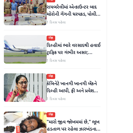
રાયબરેલીમાં એન્કાઉન્ટર બાદ
ચોરોની ગેંગની ધરપકડ, પોલીસે
12.4 કિલો ચાંદીના દાગીના
1 દિવસ પહેલા
જપ્ત કર્યા
રાષ્ટ્રીય
દિલ્હીમાં ભારે વરસાદથી હવાઈ
ટ્રાફિક પર ગંભીર અસર;
ઈન્ડિગોએ મુસાફરો માટે
1 દિવસ પહેલા
એડવાઈઝરી જાહેર કરી
રાષ્ટ્રીય
કેબિનેટે ખાનગી ખાનગી બેંકને
દિલ્હી આપી, ફી અને પ્રવેશ
માટે નવા નિયમો વિશે જાણો
1 દિવસ પહેલા
રાષ્ટ્રીય
"મારો જીવ જોખમમાં છે," ભૂખ
હડતાળ પર રહેલા ઝારખંડના