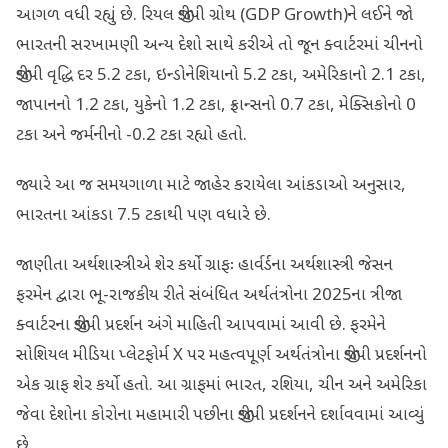
આગળ વધી રહ્યું છે. રિયલ જીડીપી ગ્રોથ (GDP Growth)ને લઈને જો
ભારતની સરખામણી અન્ય દેશો સાથે કરીએ તો જૂન ક્વાર્ટરમાં ચીનનો
જીડીપી વૃદ્ધિ દર 5.2 ટકા, ઇન્ડોનેશિયાનો 5.2 ટકા, અમેરિકાનો 2.1 ટકા,
જાપાનનો 1.2 ટકા, યુકેનો 1.2 ટકા, ફ્રાન્સનો 0.7 ટકા, મેક્સિકોનો 0
ટકા અને જર્મનીનો -0.2 ટકા રહ્યો હતો.
જ્યારે આ જ સમયગાળા માટે જાહેર કરાયેલા આંકડાઓ અનુસાર,
ભારતના આંકડા 7.5 ટકાથી પણ વધારે છે.
જાણીતા અર્થશાસ્ત્રીએ શેર કર્યો ગ્રાફઃ હાર્વર્ડના અર્થશાસ્ત્રી જેસન
ફરમેન દ્વારા ભૂ-રાજકીય રીતે સંબંધિત અર્થતંત્રોના 2025ના ત્રીજા
ક્વાર્ટરના જીડીપી પ્રદર્શન અંગે માહિતી આપવામાં આવી છે. ફરમેને
સોશિયલ મીડિયા પ્લેટફોર્મ X પર મહત્વપૂર્ણ અર્થતંત્રોના જીડીપી પ્રદર્શનનો
એક ગ્રાફ શેર કર્યો હતો. આ ગ્રાફમાં ભારત, રશિયા, ચીન અને અમેરિકા
જેવા દેશોના કોરોના મહામારી પછીના જીડીપી પ્રદર્શનને દર્શાવવામાં આવ્યું
છે.