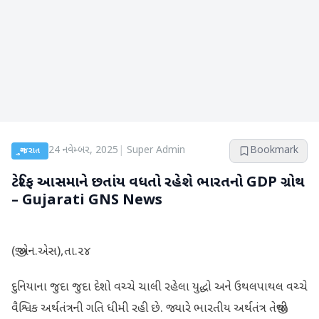
24 નવેમ્બર, 2025
|
Super Admin
Bookmark
ગુજરાત
ટેરિફ આસમાને છતાંય વધતો રહેશે ભારતનો GDP ગ્રોથ
– Gujarati GNS News
(જી.એન.એસ),તા.૨૪
દુનિયાના જુદા જુદા દેશો વચ્ચે ચાલી રહેલા યુદ્ધો અને ઉથલપાથલ વચ્ચે
વૈશ્વિક અર્થતંત્રની ગતિ ધીમી રહી છે. જ્યારે ભારતીય અર્થતંત્ર તેજીથી