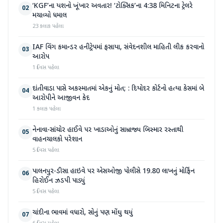
‘KGF’ના યશનો ખૂંખાર અવતાર! ‘ટોક્સિક’ના 4:38 મિનિટના ટ્રેલરે
02
મચાવ્યો ધમાલ
23 કલાક પહેલા
IAF વિંગ કમાન્ડર હનીટ્રેપમાં ફસાયા, સંવેદનશીલ માહિતી લીક કરવાનો
03
આરોપ
1 દિવસ પહેલા
દાંતીવાડા પાસે અકસ્માતમાં એકનું મોત; : દિયોદર કોર્ટનો હત્યા કેસમાં બે
04
આરોપીને આજીવન કેદ
1 કલાક પહેલા
નેનાવા-સાંચોર હાઈવે પર ખાડાઓનું સામ્રાજ્ય બિસ્માર રસ્તાથી
05
વાહનચાલકો પરેશાન
5 દિવસ પહેલા
પાલનપુર-ડીસા હાઇવે પર એસઓજી પોલીસે 19.80 લાખનું મોર્ફિન
06
હિરોઈન ઝડપી પાડ્યું
5 દિવસ પહેલા
ચાંદીના ભાવમાં વધારો, સોનું પણ મોંઘુ થયું
07