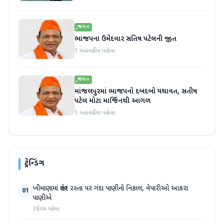
ગુજરાત
ભાજપના ઉમેદવાર સતિષ પટેલની જીત
1 અઠવાડિયા પહેલા
ગુજરાત
માંજલપુરમાં ભાજપનો દબદબો યથાવત, સતીષ
પટેલ મોટા માર્જિનથી આગળ
1 અઠવાડિયા પહેલા
ટ્રેન્ડિંગ
ખીમાણામાં જાહેર રસ્તા પર ગંદા પાણીનો નિકાલ, વેપારીઓ આકરા
01
પાણીએ
3 દિવસ પહેલા