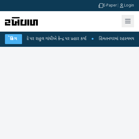
E-Paper
|
Login
પો પર રાહુલ ગાંધીએ કેન્દ્ર પર પ્રહાર કર્યા
બ્રેકિંગ
●
હિંમતનગરમાં રહસ્યમય વાયરસ કે ચાં