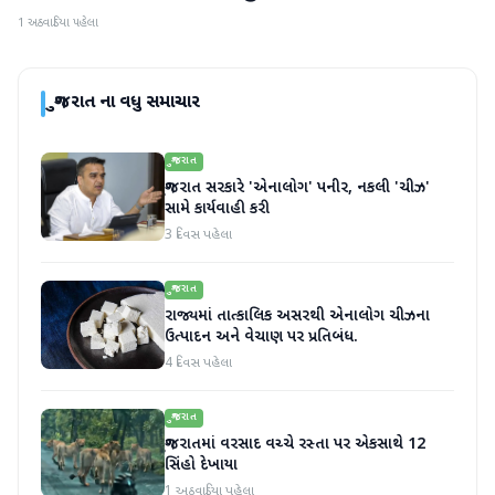
1 અઠવાડિયા પહેલા
ગુજરાત
ના વધુ સમાચાર
ગુજરાત
ગુજરાત સરકારે 'એનાલોગ' પનીર, નકલી 'ચીઝ'
સામે કાર્યવાહી કરી
3 દિવસ પહેલા
ગુજરાત
રાજ્યમાં તાત્કાલિક અસરથી એનાલોગ ચીઝના
ઉત્પાદન અને વેચાણ પર પ્રતિબંધ.
4 દિવસ પહેલા
ગુજરાત
ગુજરાતમાં વરસાદ વચ્ચે રસ્તા પર એકસાથે 12
સિંહો દેખાયા
1 અઠવાડિયા પહેલા