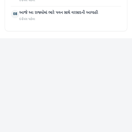
6 દિવસ પહેલા
આજે આ રાજ્યોમાં ભારે પવન સાથે વરસાદની આગાહી
08
6 દિવસ પહેલા