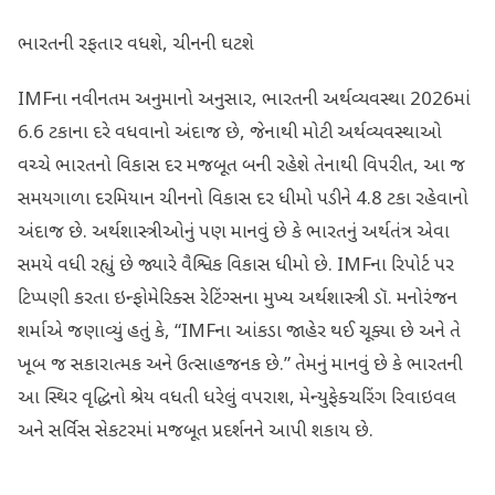
ભારતની રફતાર વધશે, ચીનની ઘટશે
IMFના નવીનતમ અનુમાનો અનુસાર, ભારતની અર્થવ્યવસ્થા 2026માં
6.6 ટકાના દરે વધવાનો અંદાજ છે, જેનાથી મોટી અર્થવ્યવસ્થાઓ
વચ્ચે ભારતનો વિકાસ દર મજબૂત બની રહેશે તેનાથી વિપરીત, આ જ
સમયગાળા દરમિયાન ચીનનો વિકાસ દર ધીમો પડીને 4.8 ટકા રહેવાનો
અંદાજ છે. અર્થશાસ્ત્રીઓનું પણ માનવું છે કે ભારતનું અર્થતંત્ર એવા
સમયે વધી રહ્યું છે જ્યારે વૈશ્વિક વિકાસ ધીમો છે. IMFના રિપોર્ટ પર
ટિપ્પણી કરતા ઇન્ફોમેરિક્સ રેટિંગ્સના મુખ્ય અર્થશાસ્ત્રી ડૉ. મનોરંજન
શર્માએ જણાવ્યું હતું કે, “IMFના આંકડા જાહેર થઈ ચૂક્યા છે અને તે
ખૂબ જ સકારાત્મક અને ઉત્સાહજનક છે.” તેમનું માનવું છે કે ભારતની
આ સ્થિર વૃદ્ધિનો શ્રેય વધતી ધરેલું વપરાશ, મેન્યુફેક્ચરિંગ રિવાઇવલ
અને સર્વિસ સેકટરમાં મજબૂત પ્રદર્શનને આપી શકાય છે.