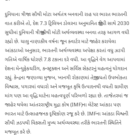
દુનિયાના ત્રીજા સૌથી મોટા અર્થતંત્ર બનવાની રાહ પર ભારત ભારતની
વાત કરીએ તો, દેશ 7.3 ટ્રિલિયન ડોલરના અનુમાનિત જીડીપી સાથે 2030
સુધીમાં દુનિયાની ત્રીજી સૌથી મોટી અર્થવ્યવસ્થા બનવા તરફ આગળ વધી
રહ્યો છે. ચાલુ નાણાકીય વર્ષના જૂન ક્વાર્ટર માટે જાહેર કરાયેલા
આંકડાઓ અનુસાર, ભારતની અર્થવ્યવસ્થા અપેક્ષા કરતાં વધુ ઝડપી
ગતિએ વાર્ષિક ધોરણે 7.8 ટકાના દરે વધી. આ વૃદ્ધિને વેગ આપવામાં
દેશના મેન્યુફેક્ચરિંગ, કન્સ્ટ્રક્શન અને સર્વિસ સેક્ટરનું મહત્વનું યોગદાન
રહ્યું. કેન્દ્રના જણાવ્યા મુજબ, ખાનગી રોકાણમાં તેજી, વધતો ઉપભોક્તા
વિશ્વાસ, પગારમાં વધારો અને મજબૂત કૃષિ ઉત્પાદનથી વધતી ગ્રામીણ
માંગ પણ આ વૃદ્ધિ માટેના મહત્વપૂર્ણ પરિબળો રહ્યા છે. તાજેતરમાં જ
જાહેર થયેલા આંતરરાષ્ટ્રીય મુદ્રા કોષ (IMF)ના લેટેસ્ટ આંકડા પણ
ભારત માટે ઉત્સાહજનક દૃષ્ટિકોણ રજૂ કરે છે. IMFના આંકડા વિશ્વની
સૌથી ઝડપથી વિકસતી મુખ્ય અર્થવ્યવસ્થા તરીકે ભારતની સ્થિતિને
મજબૂત કરે છે.