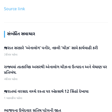
Source link
સંબંધિત સમાચાર
ગુજરાત સરકારે 'એનાલોગ' પનીર, નકલી 'ચીઝ' સામે કાર્યવાહી કરી
ગુજરાત
3 દિવસ પહેલા
રાજ્યમાં તાત્કાલિક અસરથી એનાલોગ ચીઝના ઉત્પાદન અને વેચાણ પર
ગુજરાત
પ્રતિબંધ.
4 દિવસ પહેલા
ગુજરાતમાં વરસાદ વચ્ચે રસ્તા પર એકસાથે 12 સિંહો દેખાયા
ગુજરાત
1 અઠવાડિયા પહેલા
ભાજપના ઉમેદવાર સતિષ પટેલની જીત
ગુજરાત