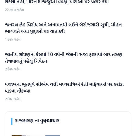
શકશો નહીં," કિરેન રિજિજુએ વિપક્ષી પાર્ટીઓ પર પ્રહાર કર્યા
22 કલાક પહેલા
જનરલ ઝેડ વિરોધ અને અનામતથી લઈને બેરોજગારી સુધી, મોહન
રાજકારણ
ભાગવતે બધા મુદ્દાઓ પર વાત કરી
1 દિવસ પહેલા
જાતીય શોષણના કેસમાં 10 વર્ષની જેલની સજા ફટકાર્યા બાદ તરુણ
રાજકારણ
તેજપાલનું પહેલું નિવેદન
2 દિવસ પહેલા
પંજાબના ભૂતપૂર્વ સીએમ ચન્ની મધ્યરાત્રિએ રેતી માફિયાઓ પર દરોડા
રાજકારણ
પાડવા નીકળ્યા
2 દિવસ પહેલા
રાજકારણ
ના વધુ સમાચાર