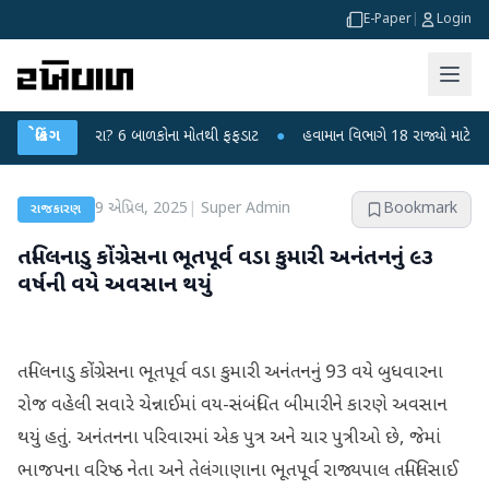
E-Paper
|
Login
ે ચાંદીપુરા? 6 બાળકોના મોતથી ફફડાટ
બ્રેકિંગ
●
હવામાન વિભાગે 18 રાજ્યો માટે ભારે વરસ
9 એપ્રિલ, 2025
|
Super Admin
Bookmark
રાજકારણ
તમિલનાડુ કોંગ્રેસના ભૂતપૂર્વ વડા કુમારી અનંતનનું ૯૩
વર્ષની વયે અવસાન થયું
તમિલનાડુ કોંગ્રેસના ભૂતપૂર્વ વડા કુમારી અનંતનનું 93 વયે બુધવારના
રોજ વહેલી સવારે ચેન્નાઈમાં વય-સંબંધિત બીમારીને કારણે અવસાન
થયું હતું. અનંતનના પરિવારમાં એક પુત્ર અને ચાર પુત્રીઓ છે, જેમાં
ભાજપના વરિષ્ઠ નેતા અને તેલંગાણાના ભૂતપૂર્વ રાજ્યપાલ તમિલિસાઈ