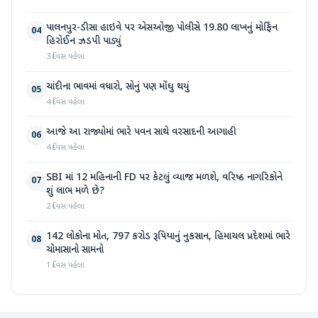
પાલનપુર-ડીસા હાઇવે પર એસઓજી પોલીસે 19.80 લાખનું મોર્ફિન
04
હિરોઈન ઝડપી પાડ્યું
3 દિવસ પહેલા
ચાંદીના ભાવમાં વધારો, સોનું પણ મોંઘુ થયું
05
4 દિવસ પહેલા
આજે આ રાજ્યોમાં ભારે પવન સાથે વરસાદની આગાહી
06
4 દિવસ પહેલા
SBI માં 12 મહિનાની FD પર કેટલું વ્યાજ મળશે, વરિષ્ઠ નાગરિકોને
07
શું લાભ મળે છે?
2 દિવસ પહેલા
142 લોકોના મોત, 797 કરોડ રૂપિયાનું નુકસાન, હિમાચલ પ્રદેશમાં ભારે
08
ચોમાસાનો સામનો
1 દિવસ પહેલા