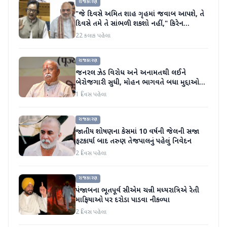
રાજકારણ
"જે દિવસે અમિત શાહ ગૃહમાં જવાબ આપશે, તે
દિવસે તમે તે સાંભળી શકશો નહીં," કિરેન
રિજિજુએ વિપક્ષી પાર્ટીઓ પર પ્રહાર કર્યા
22 કલાક પહેલા
રાજકારણ
જનરલ ઝેડ વિરોધ અને અનામતથી લઈને
બેરોજગારી સુધી, મોહન ભાગવતે બધા મુદ્દાઓ
પર વાત કરી
1 દિવસ પહેલા
રાજકારણ
જાતીય શોષણના કેસમાં 10 વર્ષની જેલની સજા
ફટકાર્યા બાદ તરુણ તેજપાલનું પહેલું નિવેદન
2 દિવસ પહેલા
રાજકારણ
પંજાબના ભૂતપૂર્વ સીએમ ચન્ની મધ્યરાત્રિએ રેતી
માફિયાઓ પર દરોડા પાડવા નીકળ્યા
2 દિવસ પહેલા