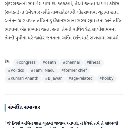
સુંદરરાજનનો સમાવેશ થાય છે. ૧૯૭૭માં, તેઓ જનતા અથવા કોંગ્રેસ
(સંગઠન) ના ઉમેદવાર તરીકે નાગરકોઇલથી લોકસભામાં ચૂંટાયા હતા.
અનંતન ચાર વખત તમિલનાડુ વિધાનસભાના સભ્ય રહ્યા હતા અને તમિલ
ભાષામાં એક પ્રખ્યાત વક્તા હતા. તેમનો પાર્થિવ દેહ સાલીગ્રામમમાં
તેમની પુત્રીના ઘરે જાહેર જનતાના અંતિમ દર્શન માટે રાખવામાં આવશે.
ટેગ્સ:
#
congress
#
death
#
chennai
#
illness
#
Politics
#
Tamil Nadu
#
former chief
#
Kumari Ananth
#
Bijawar
#
age-related
#
hobby
સંબંધિત સમાચાર
"જે દિવસે અમિત શાહ ગૃહમાં જવાબ આપશે, તે દિવસે તમે તે સાંભળી
રાજકારણ