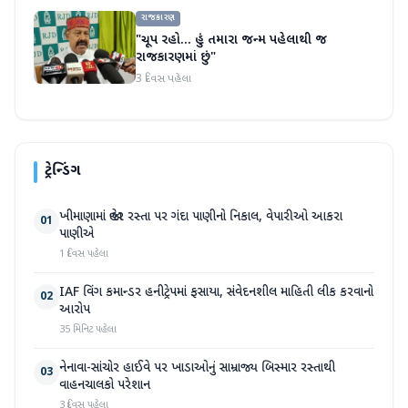
રાજકારણ
"ચૂપ રહો... હું તમારા જન્મ પહેલાથી જ
રાજકારણમાં છું"
3 દિવસ પહેલા
ટ્રેન્ડિંગ
ખીમાણામાં જાહેર રસ્તા પર ગંદા પાણીનો નિકાલ, વેપારીઓ આકરા
01
પાણીએ
1 દિવસ પહેલા
IAF વિંગ કમાન્ડર હનીટ્રેપમાં ફસાયા, સંવેદનશીલ માહિતી લીક કરવાનો
02
આરોપ
35 મિનિટ પહેલા
નેનાવા-સાંચોર હાઈવે પર ખાડાઓનું સામ્રાજ્ય બિસ્માર રસ્તાથી
03
વાહનચાલકો પરેશાન
3 દિવસ પહેલા